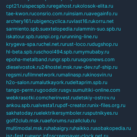
cpt21.ru
ispecspb.ru
regahost.ru
kolosok-elita.ru
tae-kwon.ru
consrio.com.ru
insiam.ru
avegainfo.ru
archery161.ru
bigencyclica.ru
vlast16.ru
korru.net
sarmiento.spb.su
extelopedia.ru
lammin-suo.spb.ru
iskatour.spb.ru
snpi.org.ru
running-line.ru
krygeva-spa.ru
chel.net.ru
rust-loco.ru
dugshop.ru
hl-beta.spb.ru
school494.spb.ru
mymubaby.ru
epoha-metalband.ru
ngr.spb.ru
rusgosnews.com
dieselvostok.ru
24hostel.msk.ru
w-dev.ru
f-ship.ru
regsmi.ru
filmnetwork.ru
malinasp.ru
kinosvin.ru
h2o-salon.ru
malutkayork.ru
deltaprim.spb.ru
tango-perm.ru
gooddir.ru
sgv.su
multiki-online.com
webkrasotki.com
cherinvest.ru
detskiy-ostrov.ru
ankou.spb.ru
alvesta1.ru
pdf-creator.ru
nix-files.org.ru
sakhatoday.ru
elektrikersymboler.ru
sputnikyes.ru
golf2club.msk.ru
aeforums.ru
zallclub.ru
multimodal.msk.ru
habaigry.ru
haikko.ru
sobakopedia.ru
isz-fest.ru
ewnc.info
screensaver-clock.net.ru