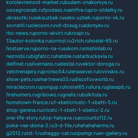
korolevremont-market.ru
budem-znakomye.ru
oooagrosnab.ru
fpodaso.ru
emfire.ru
pro-otdelky.ru
ukrasotki.ru
seksuzbek.ru
seks-uzbek.ru
porno-vk.ru
sovratili.ru
olecoon.ru
vd-dosug.ru
adonyev.ru
rbc-news.ru
porno-skvirt.ru
krospr.ru
13autor-kolonka.ru
sormol.ru
2rich.ru
hostel-65.ru
hostserve.ru
porno-na-russkom.ru
mishinlab.ru
neznobi.ru
bigfatcc.ru
habble.ru
starbucksvia.ru
delfinet.ru
silvernano.ru
elestal.ru
vektor-doroga.ru
velotrenajery.ru
pronso54.ru
lenasever.ru
lovinskix.ru
show-pets.ru
smartnews03.ru
discofoxworld.ru
miraclecoon.ru
pongup.ru
hostel65.ru
liura.ru
glasspb.ru
firehunters.ru
gribowo.ru
gnalis.ru
bulkitula.ru
hometown-france.ru
1-xbeticricetc-1-xbetti-5.ru
shop-garena.ru
cricetc-1-xbetr-1-xbetcc-2.ru
one-life-story.ru
top-halyava.ru
accounts112.ru
poka-vse-doma-2.ru
3-d-file.ru
hahahaharms.ru
g2012.ru
tst-1.ru
shaggy-cat.ru
opsmgr.ru
ev-gallery.ru