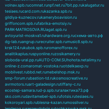
volnav.spb.ru
comnat.ru
npf.net.ru
7bit.pp.ru
kalugatur.ru
tesiaes.ru
card.com.ru
kazanka.spb.ru
gildiya-kuznecov.ru
kameryboavision.ru
griffoncom.spb.ru
fabrika-emotsiy.ru
PARK-MATROSOVA.RU
agat.spb.ru
avtoyurist-moskva1.ru
hardware.org.ru
схема-авто.рф
dg-lab.ru
angrup.ru
recruiter.spb.ru
music8.spb.ru
krsk124.ru
kubok.spb.ru
romanofforex.ru
analitikaplus.ru
spyonline.ru
zosikamery.ru
sloboda-ural.pp.ru
AUTO-COM.SU
hohota.net
alimy.ru
online-z.com
aromat-vostoka.ru
otdelkaexp.ru
mobilvest.ru
bbd.net.ru
mebelshop.msk.ru
smp-forum.ru
bastion-td.ru
kosmoscreative.ru
avrmotors.ru
art-galadesign.ru
tiffany-c.ru
ecostep-samara.ru
d-p.spb.ru
галактика73.рф
sko.com.ru
davitamebel-spb.ru
fotsis.ru
tesiaes.ru
kokoroyari.spb.ru
blesna-kazan.ru
mossilver.ru
lenderoq.ru
sergeydobrin.ru
tochkazvuka.msk.ru