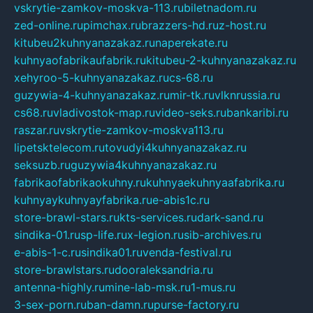
vskrytie-zamkov-moskva-113.ru
biletnadom.ru
zed-online.ru
pimchax.ru
brazzers-hd.ru
z-host.ru
kitubeu2kuhnyanazakaz.ru
naperekate.ru
kuhnyaofabrikaufabrik.ru
kitubeu-2-kuhnyanazakaz.ru
xehyroo-5-kuhnyanazakaz.ru
cs-68.ru
guzywia-4-kuhnyanazakaz.ru
mir-tk.ru
vlknrussia.ru
cs68.ru
vladivostok-map.ru
video-seks.ru
bankaribi.ru
raszar.ru
vskrytie-zamkov-moskva113.ru
lipetsktelecom.ru
tovudyi4kuhnyanazakaz.ru
seksuzb.ru
guzywia4kuhnyanazakaz.ru
fabrikaofabrikaokuhny.ru
kuhnyaekuhnyaafabrika.ru
kuhnyaykuhnyayfabrika.ru
e-abis1c.ru
store-brawl-stars.ru
kts-services.ru
dark-sand.ru
sindika-01.ru
sp-life.ru
x-legion.ru
sib-archives.ru
e-abis-1-c.ru
sindika01.ru
venda-festival.ru
store-brawlstars.ru
dooraleksandria.ru
antenna-highly.ru
mine-lab-msk.ru
1-mus.ru
3-sex-porn.ru
ban-damn.ru
purse-factory.ru