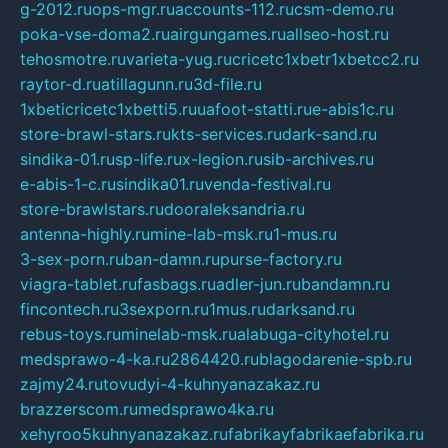
g-2012.ru
ops-mgr.ru
accounts-112.ru
csm-demo.ru
poka-vse-doma2.ru
airgungames.ru
allseo-host.ru
tehosmotre.ru
varieta-yug.ru
cricetc1xbetr1xbetcc2.ru
raytor-d.ru
atillagunn.ru
3d-file.ru
1xbeticricetc1xbetti5.ru
uafoot-statti.ru
e-abis1c.ru
store-brawl-stars.ru
kts-services.ru
dark-sand.ru
sindika-01.ru
sp-life.ru
x-legion.ru
sib-archives.ru
e-abis-1-c.ru
sindika01.ru
venda-festival.ru
store-brawlstars.ru
dooraleksandria.ru
antenna-highly.ru
mine-lab-msk.ru
1-mus.ru
3-sex-porn.ru
ban-damn.ru
purse-factory.ru
viagra-tablet.ru
fasbags.ru
adler-jun.ru
bandamn.ru
fincontech.ru
3sexporn.ru
1mus.ru
darksand.ru
rebus-toys.ru
minelab-msk.ru
alabuga-cityhotel.ru
medsprawo-4-ka.ru
2864420.ru
blagodarenie-spb.ru
zajmy24.ru
tovudyi-4-kuhnyanazakaz.ru
brazzerscom.ru
medsprawo4ka.ru
xehyroo5kuhnyanazakaz.ru
fabrikayfabrikaefabrika.ru