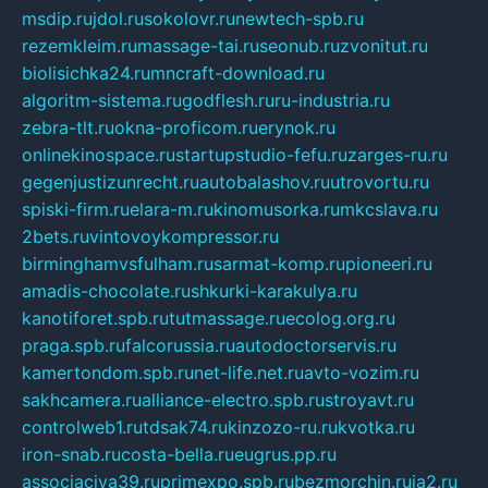
msdip.ru
jdol.ru
sokolovr.ru
newtech-spb.ru
rezemkleim.ru
massage-tai.ru
seonub.ru
zvonitut.ru
biolisichka24.ru
mncraft-download.ru
algoritm-sistema.ru
godflesh.ru
ru-industria.ru
zebra-tlt.ru
okna-proficom.ru
erynok.ru
onlinekinospace.ru
startupstudio-fefu.ru
zarges-ru.ru
gegenjustizunrecht.ru
autobalashov.ru
utrovortu.ru
spiski-firm.ru
elara-m.ru
kinomusorka.ru
mkcslava.ru
2bets.ru
vintovoykompressor.ru
birminghamvsfulham.ru
sarmat-komp.ru
pioneeri.ru
amadis-chocolate.ru
shkurki-karakulya.ru
kanotiforet.spb.ru
tutmassage.ru
ecolog.org.ru
praga.spb.ru
falcorussia.ru
autodoctorservis.ru
kamertondom.spb.ru
net-life.net.ru
avto-vozim.ru
sakhcamera.ru
alliance-electro.spb.ru
stroyavt.ru
controlweb1.ru
tdsak74.ru
kinzozo-ru.ru
kvotka.ru
iron-snab.ru
costa-bella.ru
eugrus.pp.ru
associaciya39.ru
primexpo.spb.ru
bezmorchin.ru
ia2.ru