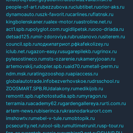
people-of-art.ru
bezzubova.ru
clubtibet.ru
orior-aks.ru
dynamoauto.ru
szk-favorit.ru
carlines.ru
flatnsk.ru
kingbolenskaner.ru
alex-motor.ru
astroline.net.ru
act1.spb.ru
polyglot.com.ru
gidlipetsk.ru
ooo-driada.ru
detsad125.ru
mir-zdoroviya.ru
bruslanovo.ru
siterem.ru
council.spb.ru
лодкипатриот.рф
kafekolizey.ru
iclub.net.ru
gazon-easy.ru
sugarepilekb.ru
grinox.ru
pylesostineco.ru
msts-ozarenie.ru
kameryjooan.ru
artemovskij.ru
dopler.spb.ru
aid70.ru
metall-perm.ru
ndm.msk.ru
ratingzooshop.ru
apiaccess.ru
globalautotrade.info
bezverhovskoe.ru
drsschool.ru
ZOOSMART.SPB.RU
dalakony.ru
medikijob.ru
remontt.spb.ru
photostudia.spb.ru
myragon.ru
terramia.ru
academy62.ru
gardengallereya.ru
rti.com.ru
artem-news.ru
biserinca.ru
krasnodarkurort.com
imshowtv.ru
mebel-v-tule.ru
mobtopik.ru
pcsecurity.net.ru
tool-sib.ru
multimetrunit.ru
sp-tour.ru