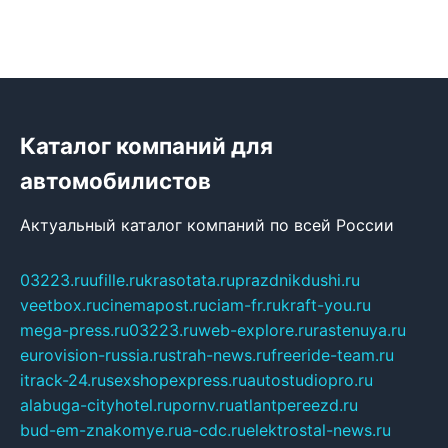
Каталог компаний для
автомобилистов
Актуальный каталог компаний по всей России
03223.ru
ufille.ru
krasotata.ru
prazdnikdushi.ru
veetbox.ru
cinemapost.ru
ciam-fr.ru
kraft-you.ru
mega-press.ru
03223.ru
web-explore.ru
rastenuya.ru
eurovision-russia.ru
strah-news.ru
freeride-team.ru
itrack-24.ru
sexshopexpress.ru
autostudiopro.ru
alabuga-cityhotel.ru
pornv.ru
atlantpereezd.ru
bud-em-znakomye.ru
a-cdc.ru
elektrostal-news.ru