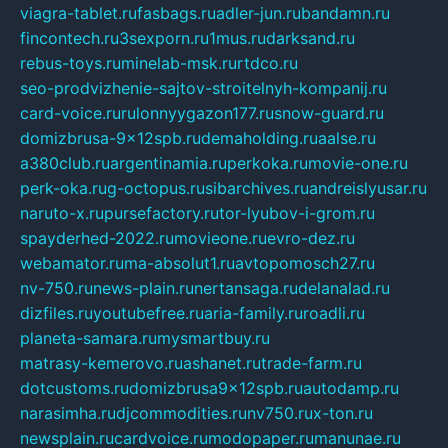
viagra-tablet.ru
fasbags.ru
adler-jun.ru
bandamn.ru
fincontech.ru
3sexporn.ru
1mus.ru
darksand.ru
rebus-toys.ru
minelab-msk.ru
rtdco.ru
seo-prodvizhenie-sajtov-stroitelnyh-kompanij.ru
card-voice.ru
rulonnyygazon177.ru
snow-guard.ru
domizbrusa-9x12spb.ru
demaholding.ru
aalse.ru
a380club.ru
argentinamia.ru
perkoka.ru
movie-one.ru
perk-oka.ru
g-octopus.ru
sibarchives.ru
andreislyusar.ru
naruto-x.ru
pursefactory.ru
tor-lyubov-i-grom.ru
spayderhed-2022.ru
movieone.ru
evro-dez.ru
webamator.ru
ma-absolut1.ru
avtopomosch27.ru
nv-750.ru
news-plain.ru
nertansaga.ru
delanalad.ru
dizfiles.ru
youtubefree.ru
aria-family.ru
roadli.ru
planeta-samara.ru
mysmartbuy.ru
matrasy-kemerovo.ru
ashanet.ru
trade-farm.ru
dotcustoms.ru
domizbrusa9x12spb.ru
autodamp.ru
narasimha.ru
djcommodities.ru
nv750.ru
x-ton.ru
newsplain.ru
cardvoice.ru
modopaper.ru
manunae.ru