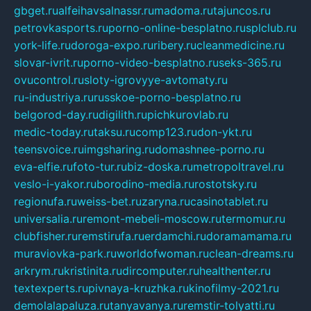
gbget.ru
alfeihavsalnassr.ru
madoma.ru
tajuncos.ru
petrovkasports.ru
porno-online-besplatno.ru
splclub.ru
york-life.ru
doroga-expo.ru
ribery.ru
cleanmedicine.ru
slovar-ivrit.ru
porno-video-besplatno.ru
seks-365.ru
ovucontrol.ru
sloty-igrovyye-avtomaty.ru
ru-industriya.ru
russkoe-porno-besplatno.ru
belgorod-day.ru
digilith.ru
pichkurovlab.ru
medic-today.ru
taksu.ru
comp123.ru
don-ykt.ru
teensvoice.ru
imgsharing.ru
domashnee-porno.ru
eva-elfie.ru
foto-tur.ru
biz-doska.ru
metropoltravel.ru
veslo-i-yakor.ru
borodino-media.ru
rostotsky.ru
regionufa.ru
weiss-bet.ru
zaryna.ru
casinotablet.ru
universalia.ru
remont-mebeli-moscow.ru
termomur.ru
clubfisher.ru
remstirufa.ru
erdamchi.ru
doramamama.ru
muraviovka-park.ru
worldofwoman.ru
clean-dreams.ru
arkrym.ru
kristinita.ru
dircomputer.ru
healthenter.ru
textexperts.ru
pivnaya-kruzhka.ru
kinofilmy-2021.ru
demolalapaluza.ru
tanyavanya.ru
remstir-tolyatti.ru