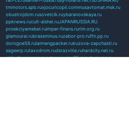
fan-cs.ru
santeh-russia.ru
symbian9.net.ru
DSHAIR.RU
tmmotors.spb.ru
xjocuricopii.com
musavtomat.msk.ru
obustrojdom.ru
sovetcik.ru
ybaranovskaya.ru
ppknews.ru
cult-alshei.ru
JAPANRUSSIA.RU
proekciyamebel.ru
imper-finans.ru
rim.org.ru
glamourai.ru
brassminus.ru
zabor-pro.ru
ftn.pp.ru
dorogoe58.ru
laimengpacker.ru
kuzova-zapchasti.ru
sageerp.ru
taxodrom.ru
dsrazvitie.ru
hardcity.net.ru
ratinghomegames.ru
topservice25.ru
gubernyan.ru
gtglasslined.ru
ii4.ru
tssport.spb.ru
andorra24.com
blackwallstreet.ru
oboimos.ru
optim-doors.com.ru
ikuch.ru
nycr.org.ru
npa21.ru
vremya-ch.spb.ru
desert000.ru
ivtorgi.ru
ifiori.ru
catalog-statei.ru
dcv.org.ru
spetsmaster174.ru
ipkameryhiseeu.ru
dum26.ru
ruspol.spb.ru
fr-opendp.ru
kam-solnyshko.ru
cheyenne-arapaho.ru
sevzapmetal.spb.ru
ted-lapidus.spb.ru
parasite-eliminator.ru
sigma-complete.ru
modernworld.ru
dama-moda.ru