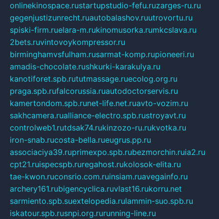
onlinekinospace.ru
startupstudio-fefu.ru
zarges-ru.ru
gegenjustizunrecht.ru
autobalashov.ru
utrovortu.ru
spiski-firm.ru
elara-m.ru
kinomusorka.ru
mkcslava.ru
2bets.ru
vintovoykompressor.ru
birminghamvsfulham.ru
sarmat-komp.ru
pioneeri.ru
amadis-chocolate.ru
shkurki-karakulya.ru
kanotiforet.spb.ru
tutmassage.ru
ecolog.org.ru
praga.spb.ru
falcorussia.ru
autodoctorservis.ru
kamertondom.spb.ru
net-life.net.ru
avto-vozim.ru
sakhcamera.ru
alliance-electro.spb.ru
stroyavt.ru
controlweb1.ru
tdsak74.ru
kinzozo-ru.ru
kvotka.ru
iron-snab.ru
costa-bella.ru
eugrus.pp.ru
associaciya39.ru
primexpo.spb.ru
bezmorchin.ru
ia2.ru
cpt21.ru
ispecspb.ru
regahost.ru
kolosok-elita.ru
tae-kwon.ru
consrio.com.ru
insiam.ru
avegainfo.ru
archery161.ru
bigencyclica.ru
vlast16.ru
korru.net
sarmiento.spb.su
extelopedia.ru
lammin-suo.spb.ru
iskatour.spb.ru
snpi.org.ru
running-line.ru