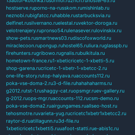
13autor-kolonka.ru
sormol.ru
2rich.ru
hostel-65.ru
hostserve.ru
porno-na-russkom.ru
mishinlab.ru
neznobi.ru
bigfatcc.ru
habble.ru
starbucksvia.ru
delfinet.ru
silvernano.ru
elestal.ru
vektor-doroga.ru
velotrenajery.ru
pronso54.ru
lenasever.ru
lovinskix.ru
show-pets.ru
smartnews03.ru
discofoxworld.ru
miraclecoon.ru
pongup.ru
hostel65.ru
liura.ru
glasspb.ru
firehunters.ru
gribowo.ru
gnalis.ru
bulkitula.ru
hometown-france.ru
1-xbeticricetc-1-xbetti-5.ru
shop-garena.ru
cricetc-1-xbetr-1-xbetcc-2.ru
one-life-story.ru
top-halyava.ru
accounts112.ru
poka-vse-doma-2.ru
3-d-file.ru
hahahaharms.ru
g2012.ru
tst-1.ru
shaggy-cat.ru
opsmgr.ru
ev-gallery.ru
g-2012.ru
ops-mgr.ru
accounts-112.ru
csm-demo.ru
poka-vse-doma2.ru
airgungames.ru
allseo-host.ru
tehosmotre.ru
varieta-yug.ru
cricetc1xbetr1xbetcc2.ru
raytor-d.ru
atillagunn.ru
3d-file.ru
1xbeticricetc1xbetti5.ru
uafoot-statti.ru
e-abis1c.ru