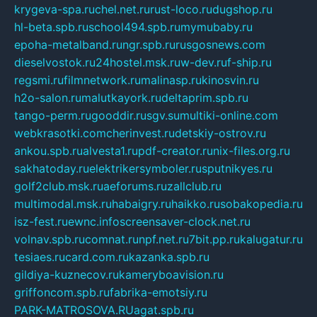
krygeva-spa.ru
chel.net.ru
rust-loco.ru
dugshop.ru
hl-beta.spb.ru
school494.spb.ru
mymubaby.ru
epoha-metalband.ru
ngr.spb.ru
rusgosnews.com
dieselvostok.ru
24hostel.msk.ru
w-dev.ru
f-ship.ru
regsmi.ru
filmnetwork.ru
malinasp.ru
kinosvin.ru
h2o-salon.ru
malutkayork.ru
deltaprim.spb.ru
tango-perm.ru
gooddir.ru
sgv.su
multiki-online.com
webkrasotki.com
cherinvest.ru
detskiy-ostrov.ru
ankou.spb.ru
alvesta1.ru
pdf-creator.ru
nix-files.org.ru
sakhatoday.ru
elektrikersymboler.ru
sputnikyes.ru
golf2club.msk.ru
aeforums.ru
zallclub.ru
multimodal.msk.ru
habaigry.ru
haikko.ru
sobakopedia.ru
isz-fest.ru
ewnc.info
screensaver-clock.net.ru
volnav.spb.ru
comnat.ru
npf.net.ru
7bit.pp.ru
kalugatur.ru
tesiaes.ru
card.com.ru
kazanka.spb.ru
gildiya-kuznecov.ru
kameryboavision.ru
griffoncom.spb.ru
fabrika-emotsiy.ru
PARK-MATROSOVA.RU
agat.spb.ru