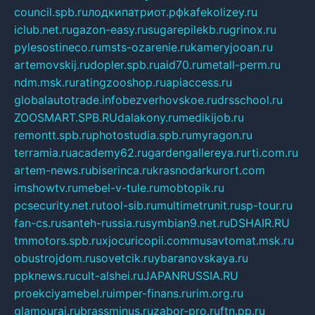
council.spb.ru
лодкипатриот.рф
kafekolizey.ru
iclub.net.ru
gazon-easy.ru
sugarepilekb.ru
grinox.ru
pylesostineco.ru
msts-ozarenie.ru
kameryjooan.ru
artemovskij.ru
dopler.spb.ru
aid70.ru
metall-perm.ru
ndm.msk.ru
ratingzooshop.ru
apiaccess.ru
globalautotrade.info
bezverhovskoe.ru
drsschool.ru
ZOOSMART.SPB.RU
dalakony.ru
medikijob.ru
remontt.spb.ru
photostudia.spb.ru
myragon.ru
terramia.ru
academy62.ru
gardengallereya.ru
rti.com.ru
artem-news.ru
biserinca.ru
krasnodarkurort.com
imshowtv.ru
mebel-v-tule.ru
mobtopik.ru
pcsecurity.net.ru
tool-sib.ru
multimetrunit.ru
sp-tour.ru
fan-cs.ru
santeh-russia.ru
symbian9.net.ru
DSHAIR.RU
tmmotors.spb.ru
xjocuricopii.com
musavtomat.msk.ru
obustrojdom.ru
sovetcik.ru
ybaranovskaya.ru
ppknews.ru
cult-alshei.ru
JAPANRUSSIA.RU
proekciyamebel.ru
imper-finans.ru
rim.org.ru
glamourai.ru
brassminus.ru
zabor-pro.ru
ftn.pp.ru