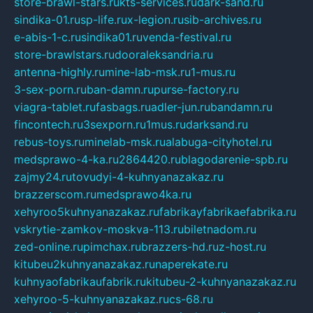
store-brawl-stars.ru
kts-services.ru
dark-sand.ru
sindika-01.ru
sp-life.ru
x-legion.ru
sib-archives.ru
e-abis-1-c.ru
sindika01.ru
venda-festival.ru
store-brawlstars.ru
dooraleksandria.ru
antenna-highly.ru
mine-lab-msk.ru
1-mus.ru
3-sex-porn.ru
ban-damn.ru
purse-factory.ru
viagra-tablet.ru
fasbags.ru
adler-jun.ru
bandamn.ru
fincontech.ru
3sexporn.ru
1mus.ru
darksand.ru
rebus-toys.ru
minelab-msk.ru
alabuga-cityhotel.ru
medsprawo-4-ka.ru
2864420.ru
blagodarenie-spb.ru
zajmy24.ru
tovudyi-4-kuhnyanazakaz.ru
brazzerscom.ru
medsprawo4ka.ru
xehyroo5kuhnyanazakaz.ru
fabrikayfabrikaefabrika.ru
vskrytie-zamkov-moskva-113.ru
biletnadom.ru
zed-online.ru
pimchax.ru
brazzers-hd.ru
z-host.ru
kitubeu2kuhnyanazakaz.ru
naperekate.ru
kuhnyaofabrikaufabrik.ru
kitubeu-2-kuhnyanazakaz.ru
xehyroo-5-kuhnyanazakaz.ru
cs-68.ru