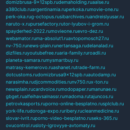
domizbrusa-9x12spb.ru
demaholding.ru
aalse.ru
a380club.ru
argentinamia.ru
perkoka.ru
movie-one.ru
perk-oka.ru
g-octopus.ru
sibarchives.ru
andreislyusar.ru
naruto-x.ru
pursefactory.ru
tor-lyubov-i-grom.ru
spayderhed-2022.ru
movieone.ru
evro-dez.ru
webamator.ru
ma-absolut1.ru
avtopomosch27.ru
nv-750.ru
news-plain.ru
nertansaga.ru
delanalad.ru
dizfiles.ru
youtubefree.ru
aria-family.ru
roadli.ru
planeta-samara.ru
mysmartbuy.ru
matrasy-kemerovo.ru
ashanet.ru
trade-farm.ru
dotcustoms.ru
domizbrusa9x12spb.ru
autodamp.ru
narasimha.ru
djcommodities.ru
nv750.ru
x-ton.ru
newsplain.ru
cardvoice.ru
modopaper.ru
manunae.ru
gbget.ru
alfeihavsalnassr.ru
madoma.ru
tajuncos.ru
petrovkasports.ru
porno-online-besplatno.ru
splclub.ru
york-life.ru
doroga-expo.ru
ribery.ru
cleanmedicine.ru
slovar-ivrit.ru
porno-video-besplatno.ru
seks-365.ru
ovucontrol.ru
sloty-igrovyye-avtomaty.ru