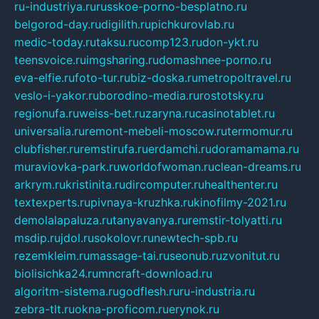
ru-industriya.ru
russkoe-porno-besplatno.ru
belgorod-day.ru
digilith.ru
pichkurovlab.ru
medic-today.ru
taksu.ru
comp123.ru
don-ykt.ru
teensvoice.ru
imgsharing.ru
domashnee-porno.ru
eva-elfie.ru
foto-tur.ru
biz-doska.ru
metropoltravel.ru
veslo-i-yakor.ru
borodino-media.ru
rostotsky.ru
regionufa.ru
weiss-bet.ru
zaryna.ru
casinotablet.ru
universalia.ru
remont-mebeli-moscow.ru
termomur.ru
clubfisher.ru
remstirufa.ru
erdamchi.ru
doramamama.ru
muraviovka-park.ru
worldofwoman.ru
clean-dreams.ru
arkrym.ru
kristinita.ru
dircomputer.ru
healthenter.ru
textexperts.ru
pivnaya-kruzhka.ru
kinofilmy-2021.ru
demolalapaluza.ru
tanyavanya.ru
remstir-tolyatti.ru
msdip.ru
jdol.ru
sokolovr.ru
newtech-spb.ru
rezemkleim.ru
massage-tai.ru
seonub.ru
zvonitut.ru
biolisichka24.ru
mncraft-download.ru
algoritm-sistema.ru
godflesh.ru
ru-industria.ru
zebra-tlt.ru
okna-proficom.ru
erynok.ru