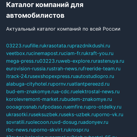
Каталог компаний для
автомобилистов
Актуальный каталог компаний по всей России
03223.ru
ufille.ru
krasotata.ru
prazdnikdushi.ru
veetbox.ru
cinemapost.ru
ciam-fr.ru
kraft-you.ru
mega-press.ru
03223.ru
web-explore.ru
rastenuya.ru
eurovision-russia.ru
strah-news.ru
freeride-team.ru
itrack-24.ru
sexshopexpress.ru
autostudiopro.ru
alabuga-cityhotel.ru
pornv.ru
atlantpereezd.ru
bud-em-znakomye.ru
a-cdc.ru
elektrostal-news.ru
korolevremont-market.ru
budem-znakomye.ru
oooagrosnab.ru
fpodaso.ru
emfire.ru
pro-otdelky.ru
ukrasotki.ru
seksuzbek.ru
seks-uzbek.ru
porno-vk.ru
sovratili.ru
olecoon.ru
vd-dosug.ru
adonyev.ru
rbc-news.ru
porno-skvirt.ru
krospr.ru