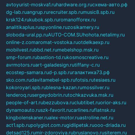
avtoyurist-moskva1.ru
hardware.org.ru
схема-авто.рф
dg-lab.ru
angrup.ru
recruiter.spb.ru
music8.spb.ru
krsk124.ru
kubok.spb.ru
romanofforex.ru
analitikaplus.ru
spyonline.ru
zosikamery.ru
sloboda-ural.pp.ru
AUTO-COM.SU
hohota.net
alimy.ru
online-z.com
aromat-vostoka.ru
otdelkaexp.ru
mobilvest.ru
bbd.net.ru
mebelshop.msk.ru
smp-forum.ru
bastion-td.ru
kosmoscreative.ru
avrmotors.ru
art-galadesign.ru
tiffany-c.ru
ecostep-samara.ru
d-p.spb.ru
галактика73.рф
sko.com.ru
davitamebel-spb.ru
fotsis.ru
tesiaes.ru
kokoroyari.spb.ru
blesna-kazan.ru
mossilver.ru
lenderoq.ru
sergeydobrin.ru
tochkazvuka.msk.ru
people-of-art.ru
bezzubova.ru
clubtibet.ru
orior-aks.ru
dynamoauto.ru
szk-favorit.ru
carlines.ru
flatnsk.ru
kingbolenskaner.ru
alex-motor.ru
astroline.net.ru
act1.spb.ru
polyglot.com.ru
gidlipetsk.ru
ooo-driada.ru
detsad125.ru
mir-zdoroviya.ru
bruslanovo.ru
siterem.ru