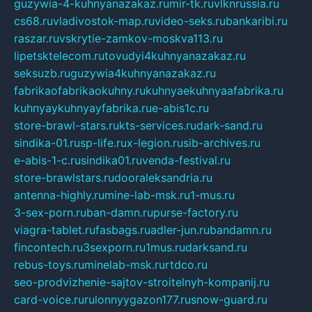
guzywia-4-kuhnyanazakaz.ru
mir-tk.ru
vlknrussia.ru
cs68.ru
vladivostok-map.ru
video-seks.ru
bankaribi.ru
raszar.ru
vskrytie-zamkov-moskva113.ru
lipetsktelecom.ru
tovudyi4kuhnyanazakaz.ru
seksuzb.ru
guzywia4kuhnyanazakaz.ru
fabrikaofabrikaokuhny.ru
kuhnyaekuhnyaafabrika.ru
kuhnyaykuhnyayfabrika.ru
e-abis1c.ru
store-brawl-stars.ru
kts-services.ru
dark-sand.ru
sindika-01.ru
sp-life.ru
x-legion.ru
sib-archives.ru
e-abis-1-c.ru
sindika01.ru
venda-festival.ru
store-brawlstars.ru
dooraleksandria.ru
antenna-highly.ru
mine-lab-msk.ru
1-mus.ru
3-sex-porn.ru
ban-damn.ru
purse-factory.ru
viagra-tablet.ru
fasbags.ru
adler-jun.ru
bandamn.ru
fincontech.ru
3sexporn.ru
1mus.ru
darksand.ru
rebus-toys.ru
minelab-msk.ru
rtdco.ru
seo-prodvizhenie-sajtov-stroitelnyh-kompanij.ru
card-voice.ru
rulonnyygazon177.ru
snow-guard.ru