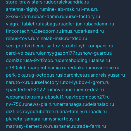
store-brawlstars.ru
dooraleksandria.ru
antenna-highly.ru
mine-lab-msk.ru
1-mus.ru
3-sex-porn.ru
ban-damn.ru
purse-factory.ru
viagra-tablet.ru
fasbags.ru
adler-jun.ru
bandamn.ru
fincontech.ru
3sexporn.ru
1mus.ru
darksand.ru
rebus-toys.ru
minelab-msk.ru
rtdco.ru
seo-prodvizhenie-sajtov-stroitelnyh-kompanij.ru
card-voice.ru
rulonnyygazon177.ru
snow-guard.ru
domizbrusa-9x12spb.ru
demaholding.ru
aalse.ru
a380club.ru
argentinamia.ru
perkoka.ru
movie-one.ru
perk-oka.ru
g-octopus.ru
sibarchives.ru
andreislyusar.ru
naruto-x.ru
pursefactory.ru
tor-lyubov-i-grom.ru
spayderhed-2022.ru
movieone.ru
evro-dez.ru
webamator.ru
ma-absolut1.ru
avtopomosch27.ru
nv-750.ru
news-plain.ru
nertansaga.ru
delanalad.ru
dizfiles.ru
youtubefree.ru
aria-family.ru
roadli.ru
planeta-samara.ru
mysmartbuy.ru
matrasy-kemerovo.ru
ashanet.ru
trade-farm.ru