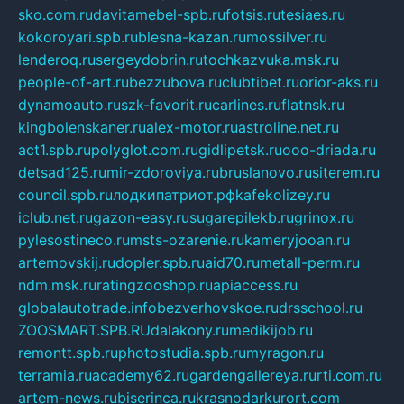
sko.com.ru
davitamebel-spb.ru
fotsis.ru
tesiaes.ru
kokoroyari.spb.ru
blesna-kazan.ru
mossilver.ru
lenderoq.ru
sergeydobrin.ru
tochkazvuka.msk.ru
people-of-art.ru
bezzubova.ru
clubtibet.ru
orior-aks.ru
dynamoauto.ru
szk-favorit.ru
carlines.ru
flatnsk.ru
kingbolenskaner.ru
alex-motor.ru
astroline.net.ru
act1.spb.ru
polyglot.com.ru
gidlipetsk.ru
ooo-driada.ru
detsad125.ru
mir-zdoroviya.ru
bruslanovo.ru
siterem.ru
council.spb.ru
лодкипатриот.рф
kafekolizey.ru
iclub.net.ru
gazon-easy.ru
sugarepilekb.ru
grinox.ru
pylesostineco.ru
msts-ozarenie.ru
kameryjooan.ru
artemovskij.ru
dopler.spb.ru
aid70.ru
metall-perm.ru
ndm.msk.ru
ratingzooshop.ru
apiaccess.ru
globalautotrade.info
bezverhovskoe.ru
drsschool.ru
ZOOSMART.SPB.RU
dalakony.ru
medikijob.ru
remontt.spb.ru
photostudia.spb.ru
myragon.ru
terramia.ru
academy62.ru
gardengallereya.ru
rti.com.ru
artem-news.ru
biserinca.ru
krasnodarkurort.com