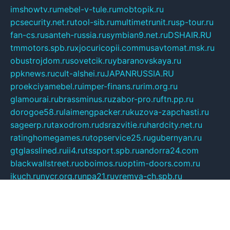
imshowtv.ru
mebel-v-tule.ru
mobtopik.ru
pcsecurity.net.ru
tool-sib.ru
multimetrunit.ru
sp-tour.ru
fan-cs.ru
santeh-russia.ru
symbian9.net.ru
DSHAIR.RU
tmmotors.spb.ru
xjocuricopii.com
musavtomat.msk.ru
obustrojdom.ru
sovetcik.ru
ybaranovskaya.ru
ppknews.ru
cult-alshei.ru
JAPANRUSSIA.RU
proekciyamebel.ru
imper-finans.ru
rim.org.ru
glamourai.ru
brassminus.ru
zabor-pro.ru
ftn.pp.ru
dorogoe58.ru
laimengpacker.ru
kuzova-zapchasti.ru
sageerp.ru
taxodrom.ru
dsrazvitie.ru
hardcity.net.ru
ratinghomegames.ru
topservice25.ru
gubernyan.ru
gtglasslined.ru
ii4.ru
tssport.spb.ru
andorra24.com
blackwallstreet.ru
oboimos.ru
optim-doors.com.ru
ikuch.ru
nycr.org.ru
npa21.ru
vremya-ch.spb.ru
desert000.ru
ivtorgi.ru
ifiori.ru
catalog-statei.ru
dcv.org.ru
spetsmaster174.ru
ipkameryhiseeu.ru
dum26.ru
ruspol.spb.ru
fr-opendp.ru
kam-solnyshko.ru
cheyenne-arapaho.ru
sevzapmetal.spb.ru