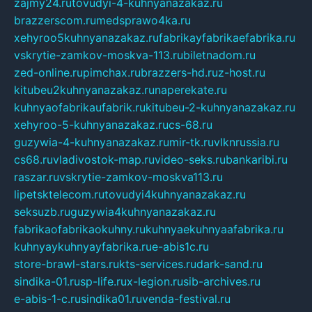
zajmy24.ru
tovudyi-4-kuhnyanazakaz.ru
brazzerscom.ru
medsprawo4ka.ru
xehyroo5kuhnyanazakaz.ru
fabrikayfabrikaefabrika.ru
vskrytie-zamkov-moskva-113.ru
biletnadom.ru
zed-online.ru
pimchax.ru
brazzers-hd.ru
z-host.ru
kitubeu2kuhnyanazakaz.ru
naperekate.ru
kuhnyaofabrikaufabrik.ru
kitubeu-2-kuhnyanazakaz.ru
xehyroo-5-kuhnyanazakaz.ru
cs-68.ru
guzywia-4-kuhnyanazakaz.ru
mir-tk.ru
vlknrussia.ru
cs68.ru
vladivostok-map.ru
video-seks.ru
bankaribi.ru
raszar.ru
vskrytie-zamkov-moskva113.ru
lipetsktelecom.ru
tovudyi4kuhnyanazakaz.ru
seksuzb.ru
guzywia4kuhnyanazakaz.ru
fabrikaofabrikaokuhny.ru
kuhnyaekuhnyaafabrika.ru
kuhnyaykuhnyayfabrika.ru
e-abis1c.ru
store-brawl-stars.ru
kts-services.ru
dark-sand.ru
sindika-01.ru
sp-life.ru
x-legion.ru
sib-archives.ru
e-abis-1-c.ru
sindika01.ru
venda-festival.ru