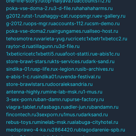
one-life-story.ru
top-halyava.ru
accounts112.ru
poka-vse-doma-2.ru
3-d-file.ru
hahahaharms.ru
g2012.ru
tst-1.ru
shaggy-cat.ru
opsmgr.ru
ev-gallery.ru
g-2012.ru
ops-mgr.ru
accounts-112.ru
csm-demo.ru
poka-vse-doma2.ru
airgungames.ru
allseo-host.ru
tehosmotre.ru
varieta-yug.ru
cricetc1xbetr1xbetcc2.ru
raytor-d.ru
atillagunn.ru
3d-file.ru
1xbeticricetc1xbetti5.ru
uafoot-statti.ru
e-abis1c.ru
store-brawl-stars.ru
kts-services.ru
dark-sand.ru
sindika-01.ru
sp-life.ru
x-legion.ru
sib-archives.ru
e-abis-1-c.ru
sindika01.ru
venda-festival.ru
store-brawlstars.ru
dooraleksandria.ru
antenna-highly.ru
mine-lab-msk.ru
1-mus.ru
3-sex-porn.ru
ban-damn.ru
purse-factory.ru
viagra-tablet.ru
fasbags.ru
adler-jun.ru
bandamn.ru
fincontech.ru
3sexporn.ru
1mus.ru
darksand.ru
rebus-toys.ru
minelab-msk.ru
alabuga-cityhotel.ru
medsprawo-4-ka.ru
2864420.ru
blagodarenie-spb.ru