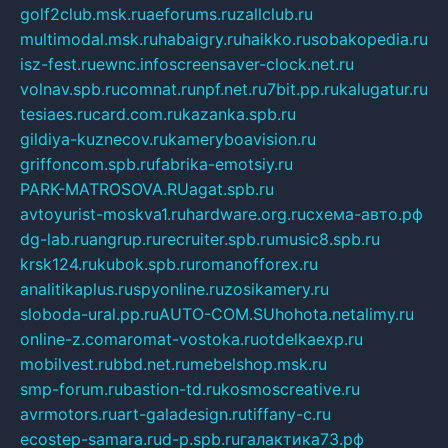
golf2club.msk.ru
aeforums.ru
zallclub.ru
multimodal.msk.ru
habaigry.ru
haikko.ru
sobakopedia.ru
isz-fest.ru
ewnc.info
screensaver-clock.net.ru
volnav.spb.ru
comnat.ru
npf.net.ru
7bit.pp.ru
kalugatur.ru
tesiaes.ru
card.com.ru
kazanka.spb.ru
gildiya-kuznecov.ru
kameryboavision.ru
griffoncom.spb.ru
fabrika-emotsiy.ru
PARK-MATROSOVA.RU
agat.spb.ru
avtoyurist-moskva1.ru
hardware.org.ru
схема-авто.рф
dg-lab.ru
angrup.ru
recruiter.spb.ru
music8.spb.ru
krsk124.ru
kubok.spb.ru
romanofforex.ru
analitikaplus.ru
spyonline.ru
zosikamery.ru
sloboda-ural.pp.ru
AUTO-COM.SU
hohota.net
alimy.ru
online-z.com
aromat-vostoka.ru
otdelkaexp.ru
mobilvest.ru
bbd.net.ru
mebelshop.msk.ru
smp-forum.ru
bastion-td.ru
kosmoscreative.ru
avrmotors.ru
art-galadesign.ru
tiffany-c.ru
ecostep-samara.ru
d-p.spb.ru
галактика73.рф