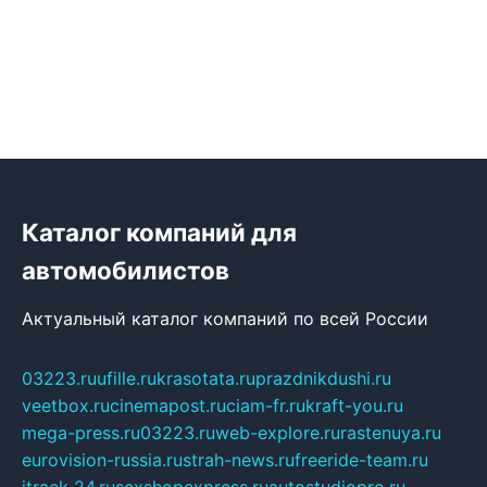
Каталог компаний для
автомобилистов
Актуальный каталог компаний по всей России
03223.ru
ufille.ru
krasotata.ru
prazdnikdushi.ru
veetbox.ru
cinemapost.ru
ciam-fr.ru
kraft-you.ru
mega-press.ru
03223.ru
web-explore.ru
rastenuya.ru
eurovision-russia.ru
strah-news.ru
freeride-team.ru