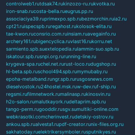
controlweb1.ru
tdsak74.ru
kinzozo-ru.ru
kvotka.ru
iron-snab.ru
costa-bella.ru
eugrus.pp.ru
associaciya39.ru
primexpo.spb.ru
bezmorchin.ru
ia2.ru
cpt21.ru
ispecspb.ru
regahost.ru
kolosok-elita.ru
tae-kwon.ru
consrio.com.ru
insiam.ru
avegainfo.ru
archery161.ru
bigencyclica.ru
vlast16.ru
korru.net
sarmiento.spb.su
extelopedia.ru
lammin-suo.spb.ru
iskatour.spb.ru
snpi.org.ru
running-line.ru
krygeva-spa.ru
chel.net.ru
rust-loco.ru
dugshop.ru
hl-beta.spb.ru
school494.spb.ru
mymubaby.ru
epoha-metalband.ru
ngr.spb.ru
rusgosnews.com
dieselvostok.ru
24hostel.msk.ru
w-dev.ru
f-ship.ru
regsmi.ru
filmnetwork.ru
malinasp.ru
kinosvin.ru
h2o-salon.ru
malutkayork.ru
deltaprim.spb.ru
tango-perm.ru
gooddir.ru
sgv.su
multiki-online.com
webkrasotki.com
cherinvest.ru
detskiy-ostrov.ru
ankou.spb.ru
alvesta1.ru
pdf-creator.ru
nix-files.org.ru
sakhatoday.ru
elektrikersymboler.ru
sputnikyes.ru