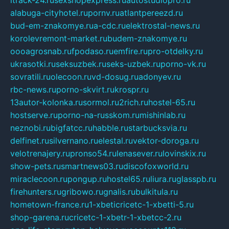
itrack-24.ru
sexshopexpress.ru
autostudiopro.ru
alabuga-cityhotel.ru
pornv.ru
atlantpereezd.ru
bud-em-znakomye.ru
a-cdc.ru
elektrostal-news.ru
korolevremont-market.ru
budem-znakomye.ru
oooagrosnab.ru
fpodaso.ru
emfire.ru
pro-otdelky.ru
ukrasotki.ru
seksuzbek.ru
seks-uzbek.ru
porno-vk.ru
sovratili.ru
olecoon.ru
vd-dosug.ru
adonyev.ru
rbc-news.ru
porno-skvirt.ru
krospr.ru
13autor-kolonka.ru
sormol.ru
2rich.ru
hostel-65.ru
hostserve.ru
porno-na-russkom.ru
mishinlab.ru
neznobi.ru
bigfatcc.ru
habble.ru
starbucksvia.ru
delfinet.ru
silvernano.ru
elestal.ru
vektor-doroga.ru
velotrenajery.ru
pronso54.ru
lenasever.ru
lovinskix.ru
show-pets.ru
smartnews03.ru
discofoxworld.ru
miraclecoon.ru
pongup.ru
hostel65.ru
liura.ru
glasspb.ru
firehunters.ru
gribowo.ru
gnalis.ru
bulkitula.ru
hometown-france.ru
1-xbeticricetc-1-xbetti-5.ru
shop-garena.ru
cricetc-1-xbetr-1-xbetcc-2.ru