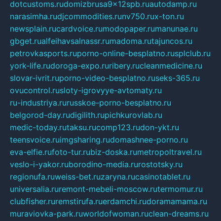
dotcustoms.ru
domizbrusa9x12spb.ru
autodamp.ru
narasimha.ru
djcommodities.ru
nv750.ru
x-ton.ru
newsplain.ru
cardvoice.ru
modopaper.ru
manunae.ru
gbget.ru
alfeihavsalnassr.ru
madoma.ru
tajuncos.ru
petrovkasports.ru
porno-online-besplatno.ru
splclub.ru
york-life.ru
doroga-expo.ru
ribery.ru
cleanmedicine.ru
slovar-ivrit.ru
porno-video-besplatno.ru
seks-365.ru
ovucontrol.ru
sloty-igrovyye-avtomaty.ru
ru-industriya.ru
russkoe-porno-besplatno.ru
belgorod-day.ru
digilith.ru
pichkurovlab.ru
medic-today.ru
taksu.ru
comp123.ru
don-ykt.ru
teensvoice.ru
imgsharing.ru
domashnee-porno.ru
eva-elfie.ru
foto-tur.ru
biz-doska.ru
metropoltravel.ru
veslo-i-yakor.ru
borodino-media.ru
rostotsky.ru
regionufa.ru
weiss-bet.ru
zaryna.ru
casinotablet.ru
universalia.ru
remont-mebeli-moscow.ru
termomur.ru
clubfisher.ru
remstirufa.ru
erdamchi.ru
doramamama.ru
muraviovka-park.ru
worldofwoman.ru
clean-dreams.ru