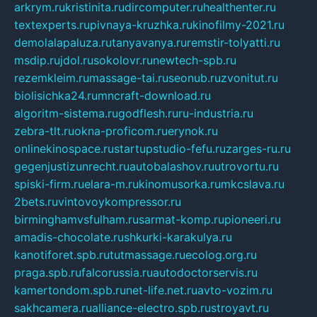
arkrym.ru
kristinita.ru
dircomputer.ru
healthenter.ru
textexperts.ru
pivnaya-kruzhka.ru
kinofilmy-2021.ru
demolalapaluza.ru
tanyavanya.ru
remstir-tolyatti.ru
msdip.ru
jdol.ru
sokolovr.ru
newtech-spb.ru
rezemkleim.ru
massage-tai.ru
seonub.ru
zvonitut.ru
biolisichka24.ru
mncraft-download.ru
algoritm-sistema.ru
godflesh.ru
ru-industria.ru
zebra-tlt.ru
okna-proficom.ru
erynok.ru
onlinekinospace.ru
startupstudio-fefu.ru
zarges-ru.ru
gegenjustizunrecht.ru
autobalashov.ru
utrovortu.ru
spiski-firm.ru
elara-m.ru
kinomusorka.ru
mkcslava.ru
2bets.ru
vintovoykompressor.ru
birminghamvsfulham.ru
sarmat-komp.ru
pioneeri.ru
amadis-chocolate.ru
shkurki-karakulya.ru
kanotiforet.spb.ru
tutmassage.ru
ecolog.org.ru
praga.spb.ru
falcorussia.ru
autodoctorservis.ru
kamertondom.spb.ru
net-life.net.ru
avto-vozim.ru
sakhcamera.ru
alliance-electro.spb.ru
stroyavt.ru