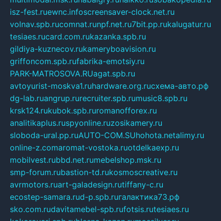
isz-fest.ru
ewnc.info
screensaver-clock.net.ru
volnav.spb.ru
comnat.ru
npf.net.ru
7bit.pp.ru
kalugatur.ru
tesiaes.ru
card.com.ru
kazanka.spb.ru
gildiya-kuznecov.ru
kameryboavision.ru
griffoncom.spb.ru
fabrika-emotsiy.ru
PARK-MATROSOVA.RU
agat.spb.ru
avtoyurist-moskva1.ru
hardware.org.ru
схема-авто.рф
dg-lab.ru
angrup.ru
recruiter.spb.ru
music8.spb.ru
krsk124.ru
kubok.spb.ru
romanofforex.ru
analitikaplus.ru
spyonline.ru
zosikamery.ru
sloboda-ural.pp.ru
AUTO-COM.SU
hohota.net
alimy.ru
online-z.com
aromat-vostoka.ru
otdelkaexp.ru
mobilvest.ru
bbd.net.ru
mebelshop.msk.ru
smp-forum.ru
bastion-td.ru
kosmoscreative.ru
avrmotors.ru
art-galadesign.ru
tiffany-c.ru
ecostep-samara.ru
d-p.spb.ru
галактика73.рф
sko.com.ru
davitamebel-spb.ru
fotsis.ru
tesiaes.ru