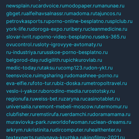
newsplain.ru
cardvoice.ru
modopaper.ru
manunae.ru
gbget.ru
alfeihavsalnassr.ru
madoma.ru
tajuncos.ru
petrovkasports.ru
porno-online-besplatno.ru
splclub.ru
york-life.ru
doroga-expo.ru
ribery.ru
cleanmedicine.ru
slovar-ivrit.ru
porno-video-besplatno.ru
seks-365.ru
ovucontrol.ru
sloty-igrovyye-avtomaty.ru
ru-industriya.ru
russkoe-porno-besplatno.ru
belgorod-day.ru
digilith.ru
pichkurovlab.ru
medic-today.ru
taksu.ru
comp123.ru
don-ykt.ru
teensvoice.ru
imgsharing.ru
domashnee-porno.ru
eva-elfie.ru
foto-tur.ru
biz-doska.ru
metropoltravel.ru
veslo-i-yakor.ru
borodino-media.ru
rostotsky.ru
regionufa.ru
weiss-bet.ru
zaryna.ru
casinotablet.ru
universalia.ru
remont-mebeli-moscow.ru
termomur.ru
clubfisher.ru
remstirufa.ru
erdamchi.ru
doramamama.ru
muraviovka-park.ru
worldofwoman.ru
clean-dreams.ru
arkrym.ru
kristinita.ru
dircomputer.ru
healthenter.ru
textexperts.ru
pivnaya-kruzhka.ru
kinofilmy-2021.ru