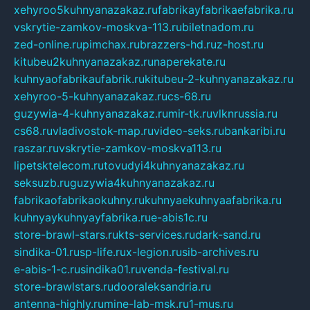
xehyroo5kuhnyanazakaz.ru
fabrikayfabrikaefabrika.ru
vskrytie-zamkov-moskva-113.ru
biletnadom.ru
zed-online.ru
pimchax.ru
brazzers-hd.ru
z-host.ru
kitubeu2kuhnyanazakaz.ru
naperekate.ru
kuhnyaofabrikaufabrik.ru
kitubeu-2-kuhnyanazakaz.ru
xehyroo-5-kuhnyanazakaz.ru
cs-68.ru
guzywia-4-kuhnyanazakaz.ru
mir-tk.ru
vlknrussia.ru
cs68.ru
vladivostok-map.ru
video-seks.ru
bankaribi.ru
raszar.ru
vskrytie-zamkov-moskva113.ru
lipetsktelecom.ru
tovudyi4kuhnyanazakaz.ru
seksuzb.ru
guzywia4kuhnyanazakaz.ru
fabrikaofabrikaokuhny.ru
kuhnyaekuhnyaafabrika.ru
kuhnyaykuhnyayfabrika.ru
e-abis1c.ru
store-brawl-stars.ru
kts-services.ru
dark-sand.ru
sindika-01.ru
sp-life.ru
x-legion.ru
sib-archives.ru
e-abis-1-c.ru
sindika01.ru
venda-festival.ru
store-brawlstars.ru
dooraleksandria.ru
antenna-highly.ru
mine-lab-msk.ru
1-mus.ru