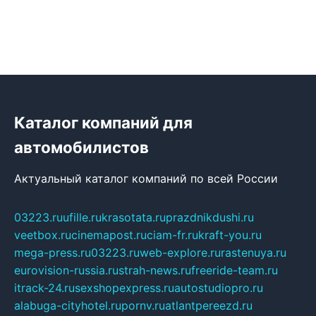
Каталог компаний для
автомобилистов
Актуальный каталог компаний по всей России
03223.ru
ufille.ru
krasotata.ru
prazdnikdushi.ru
veetbox.ru
cinemapost.ru
ciam-fr.ru
kraft-you.ru
mega-press.ru
03223.ru
web-explore.ru
rastenuya.ru
eurovision-russia.ru
strah-news.ru
freeride-team.ru
itrack-24.ru
sexshopexpress.ru
autostudiopro.ru
alabuga-cityhotel.ru
pornv.ru
atlantpereezd.ru