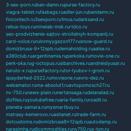
3-sex-porn.ru
ban-damn.ru
purse-factory.ru
viagra-tablet.ru
fasbags.ru
adler-jun.ru
bandamn.ru
fincontech.ru
3sexporn.ru
1mus.ru
darksand.ru
rebus-toys.ru
minelab-msk.ru
rtdco.ru
seo-prodvizhenie-sajtov-stroitelnyh-kompanij.ru
card-voice.ru
rulonnyygazon177.ru
snow-guard.ru
domizbrusa-9x12spb.ru
demaholding.ru
aalse.ru
a380club.ru
argentinamia.ru
perkoka.ru
movie-one.ru
perk-oka.ru
g-octopus.ru
sibarchives.ru
andreislyusar.ru
naruto-x.ru
pursefactory.ru
tor-lyubov-i-grom.ru
spayderhed-2022.ru
movieone.ru
evro-dez.ru
webamator.ru
ma-absolut1.ru
avtopomosch27.ru
nv-750.ru
news-plain.ru
nertansaga.ru
delanalad.ru
dizfiles.ru
youtubefree.ru
aria-family.ru
roadli.ru
planeta-samara.ru
mysmartbuy.ru
matrasy-kemerovo.ru
ashanet.ru
trade-farm.ru
dotcustoms.ru
domizbrusa9x12spb.ru
autodamp.ru
narasimha.ru
djcommodities.ru
nv750.ru
x-ton.ru