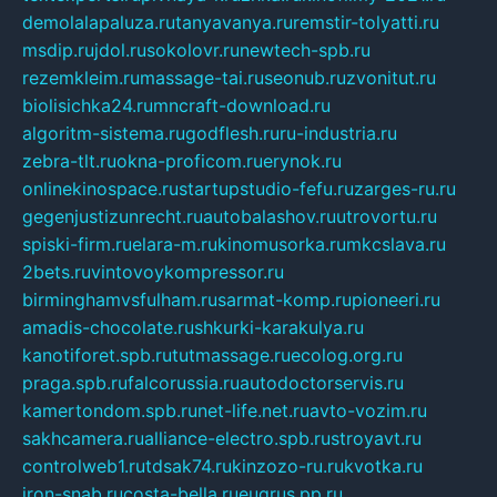
demolalapaluza.ru
tanyavanya.ru
remstir-tolyatti.ru
msdip.ru
jdol.ru
sokolovr.ru
newtech-spb.ru
rezemkleim.ru
massage-tai.ru
seonub.ru
zvonitut.ru
biolisichka24.ru
mncraft-download.ru
algoritm-sistema.ru
godflesh.ru
ru-industria.ru
zebra-tlt.ru
okna-proficom.ru
erynok.ru
onlinekinospace.ru
startupstudio-fefu.ru
zarges-ru.ru
gegenjustizunrecht.ru
autobalashov.ru
utrovortu.ru
spiski-firm.ru
elara-m.ru
kinomusorka.ru
mkcslava.ru
2bets.ru
vintovoykompressor.ru
birminghamvsfulham.ru
sarmat-komp.ru
pioneeri.ru
amadis-chocolate.ru
shkurki-karakulya.ru
kanotiforet.spb.ru
tutmassage.ru
ecolog.org.ru
praga.spb.ru
falcorussia.ru
autodoctorservis.ru
kamertondom.spb.ru
net-life.net.ru
avto-vozim.ru
sakhcamera.ru
alliance-electro.spb.ru
stroyavt.ru
controlweb1.ru
tdsak74.ru
kinzozo-ru.ru
kvotka.ru
iron-snab.ru
costa-bella.ru
eugrus.pp.ru