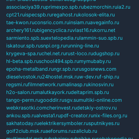
associaciya39.ru
primexpo.spb.ru
bezmorchin.ru
ia2.ru
cpt21.ru
ispecspb.ru
regahost.ru
kolosok-elita.ru
tae-kwon.ru
consrio.com.ru
insiam.ru
avegainfo.ru
archery161.ru
bigencyclica.ru
vlast16.ru
korru.net
sarmiento.spb.su
extelopedia.ru
lammin-suo.spb.ru
iskatour.spb.ru
snpi.org.ru
running-line.ru
krygeva-spa.ru
chel.net.ru
rust-loco.ru
dugshop.ru
hl-beta.spb.ru
school494.spb.ru
mymubaby.ru
epoha-metalband.ru
ngr.spb.ru
rusgosnews.com
dieselvostok.ru
24hostel.msk.ru
w-dev.ru
f-ship.ru
regsmi.ru
filmnetwork.ru
malinasp.ru
kinosvin.ru
h2o-salon.ru
malutkayork.ru
deltaprim.spb.ru
tango-perm.ru
gooddir.ru
sgv.su
multiki-online.com
webkrasotki.com
cherinvest.ru
detskiy-ostrov.ru
ankou.spb.ru
alvesta1.ru
pdf-creator.ru
nix-files.org.ru
sakhatoday.ru
elektrikersymboler.ru
sputnikyes.ru
golf2club.msk.ru
aeforums.ru
zallclub.ru
multimodal.msk.ru
habaigry.ru
haikko.ru
sobakopedia.ru