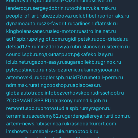
kokoroyari.spb.ru
blesna-kazan.ru
mossilver.ru
lenderoq.ru
sergeydobrin.ru
tochkazvuka.msk.ru
people-of-art.ru
bezzubova.ru
clubtibet.ru
orior-aks.ru
dynamoauto.ru
szk-favorit.ru
carlines.ru
flatnsk.ru
kingbolenskaner.ru
alex-motor.ru
astroline.net.ru
act1.spb.ru
polyglot.com.ru
gidlipetsk.ru
ooo-driada.ru
detsad125.ru
mir-zdoroviya.ru
bruslanovo.ru
siterem.ru
council.spb.ru
лодкипатриот.рф
kafekolizey.ru
iclub.net.ru
gazon-easy.ru
sugarepilekb.ru
grinox.ru
pylesostineco.ru
msts-ozarenie.ru
kameryjooan.ru
artemovskij.ru
dopler.spb.ru
aid70.ru
metall-perm.ru
ndm.msk.ru
ratingzooshop.ru
apiaccess.ru
globalautotrade.info
bezverhovskoe.ru
drsschool.ru
ZOOSMART.SPB.RU
dalakony.ru
medikijob.ru
remontt.spb.ru
photostudia.spb.ru
myragon.ru
terramia.ru
academy62.ru
gardengallereya.ru
rti.com.ru
artem-news.ru
biserinca.ru
krasnodarkurort.com
imshowtv.ru
mebel-v-tule.ru
mobtopik.ru