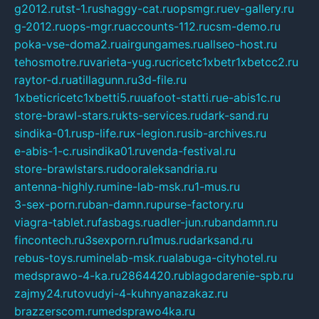
g2012.ru
tst-1.ru
shaggy-cat.ru
opsmgr.ru
ev-gallery.ru
g-2012.ru
ops-mgr.ru
accounts-112.ru
csm-demo.ru
poka-vse-doma2.ru
airgungames.ru
allseo-host.ru
tehosmotre.ru
varieta-yug.ru
cricetc1xbetr1xbetcc2.ru
raytor-d.ru
atillagunn.ru
3d-file.ru
1xbeticricetc1xbetti5.ru
uafoot-statti.ru
e-abis1c.ru
store-brawl-stars.ru
kts-services.ru
dark-sand.ru
sindika-01.ru
sp-life.ru
x-legion.ru
sib-archives.ru
e-abis-1-c.ru
sindika01.ru
venda-festival.ru
store-brawlstars.ru
dooraleksandria.ru
antenna-highly.ru
mine-lab-msk.ru
1-mus.ru
3-sex-porn.ru
ban-damn.ru
purse-factory.ru
viagra-tablet.ru
fasbags.ru
adler-jun.ru
bandamn.ru
fincontech.ru
3sexporn.ru
1mus.ru
darksand.ru
rebus-toys.ru
minelab-msk.ru
alabuga-cityhotel.ru
medsprawo-4-ka.ru
2864420.ru
blagodarenie-spb.ru
zajmy24.ru
tovudyi-4-kuhnyanazakaz.ru
brazzerscom.ru
medsprawo4ka.ru