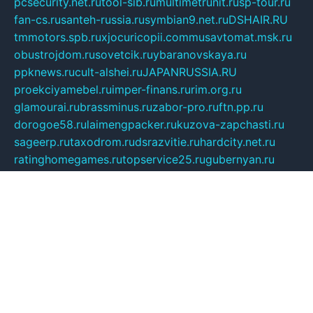
pcsecurity.net.ru
tool-sib.ru
multimetrunit.ru
sp-tour.ru
fan-cs.ru
santeh-russia.ru
symbian9.net.ru
DSHAIR.RU
tmmotors.spb.ru
xjocuricopii.com
musavtomat.msk.ru
obustrojdom.ru
sovetcik.ru
ybaranovskaya.ru
ppknews.ru
cult-alshei.ru
JAPANRUSSIA.RU
proekciyamebel.ru
imper-finans.ru
rim.org.ru
glamourai.ru
brassminus.ru
zabor-pro.ru
ftn.pp.ru
dorogoe58.ru
laimengpacker.ru
kuzova-zapchasti.ru
sageerp.ru
taxodrom.ru
dsrazvitie.ru
hardcity.net.ru
ratinghomegames.ru
topservice25.ru
gubernyan.ru
gtglasslined.ru
ii4.ru
tssport.spb.ru
andorra24.com
blackwallstreet.ru
oboimos.ru
optim-doors.com.ru
ikuch.ru
nycr.org.ru
npa21.ru
vremya-ch.spb.ru
desert000.ru
ivtorgi.ru
ifiori.ru
catalog-statei.ru
dcv.org.ru
spetsmaster174.ru
ipkameryhiseeu.ru
dum26.ru
ruspol.spb.ru
fr-opendp.ru
kam-solnyshko.ru
cheyenne-arapaho.ru
sevzapmetal.spb.ru
ted-lapidus.spb.ru
parasite-eliminator.ru