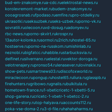
bud-em-znakomye.ru
a-cdc.ru
elektrostal-news.ru
korolevremont-market.ru
budem-znakomye.ru
oooagrosnab.ru
fpodaso.ru
emfire.ru
pro-otdelky.ru
ukrasotki.ru
seksuzbek.ru
seks-uzbek.ru
porno-vk.ru
sovratili.ru
olecoon.ru
vd-dosug.ru
adonyev.ru
rbc-news.ru
porno-skvirt.ru
krospr.ru
13autor-kolonka.ru
sormol.ru
2rich.ru
hostel-65.ru
hostserve.ru
porno-na-russkom.ru
mishinlab.ru
neznobi.ru
bigfatcc.ru
habble.ru
starbucksvia.ru
delfinet.ru
silvernano.ru
elestal.ru
vektor-doroga.ru
velotrenajery.ru
pronso54.ru
lenasever.ru
lovinskix.ru
show-pets.ru
smartnews03.ru
discofoxworld.ru
miraclecoon.ru
pongup.ru
hostel65.ru
liura.ru
glasspb.ru
firehunters.ru
gribowo.ru
gnalis.ru
bulkitula.ru
hometown-france.ru
1-xbeticricetc-1-xbetti-5.ru
shop-garena.ru
cricetc-1-xbetr-1-xbetcc-2.ru
one-life-story.ru
top-halyava.ru
accounts112.ru
poka-vse-doma-2.ru
3-d-file.ru
hahahaharms.ru