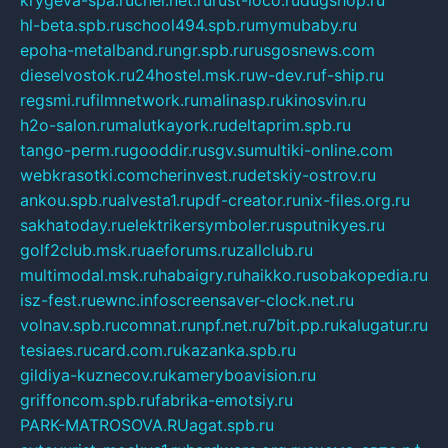
krygeva-spa.ru
chel.net.ru
rust-loco.ru
dugshop.ru
hl-beta.spb.ru
school494.spb.ru
mymubaby.ru
epoha-metalband.ru
ngr.spb.ru
rusgosnews.com
dieselvostok.ru
24hostel.msk.ru
w-dev.ru
f-ship.ru
regsmi.ru
filmnetwork.ru
malinasp.ru
kinosvin.ru
h2o-salon.ru
malutkayork.ru
deltaprim.spb.ru
tango-perm.ru
gooddir.ru
sgv.su
multiki-online.com
webkrasotki.com
cherinvest.ru
detskiy-ostrov.ru
ankou.spb.ru
alvesta1.ru
pdf-creator.ru
nix-files.org.ru
sakhatoday.ru
elektrikersymboler.ru
sputnikyes.ru
golf2club.msk.ru
aeforums.ru
zallclub.ru
multimodal.msk.ru
habaigry.ru
haikko.ru
sobakopedia.ru
isz-fest.ru
ewnc.info
screensaver-clock.net.ru
volnav.spb.ru
comnat.ru
npf.net.ru
7bit.pp.ru
kalugatur.ru
tesiaes.ru
card.com.ru
kazanka.spb.ru
gildiya-kuznecov.ru
kameryboavision.ru
griffoncom.spb.ru
fabrika-emotsiy.ru
PARK-MATROSOVA.RU
agat.spb.ru