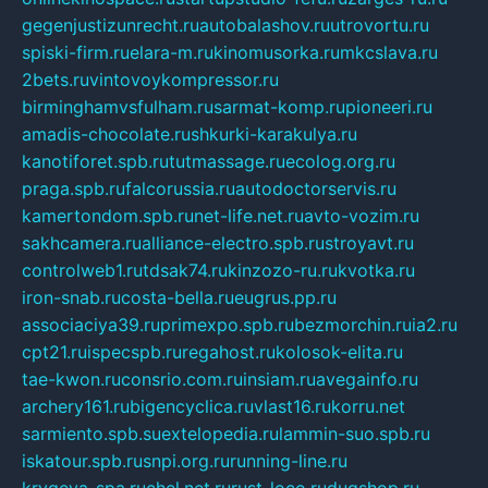
gegenjustizunrecht.ru
autobalashov.ru
utrovortu.ru
spiski-firm.ru
elara-m.ru
kinomusorka.ru
mkcslava.ru
2bets.ru
vintovoykompressor.ru
birminghamvsfulham.ru
sarmat-komp.ru
pioneeri.ru
amadis-chocolate.ru
shkurki-karakulya.ru
kanotiforet.spb.ru
tutmassage.ru
ecolog.org.ru
praga.spb.ru
falcorussia.ru
autodoctorservis.ru
kamertondom.spb.ru
net-life.net.ru
avto-vozim.ru
sakhcamera.ru
alliance-electro.spb.ru
stroyavt.ru
controlweb1.ru
tdsak74.ru
kinzozo-ru.ru
kvotka.ru
iron-snab.ru
costa-bella.ru
eugrus.pp.ru
associaciya39.ru
primexpo.spb.ru
bezmorchin.ru
ia2.ru
cpt21.ru
ispecspb.ru
regahost.ru
kolosok-elita.ru
tae-kwon.ru
consrio.com.ru
insiam.ru
avegainfo.ru
archery161.ru
bigencyclica.ru
vlast16.ru
korru.net
sarmiento.spb.su
extelopedia.ru
lammin-suo.spb.ru
iskatour.spb.ru
snpi.org.ru
running-line.ru