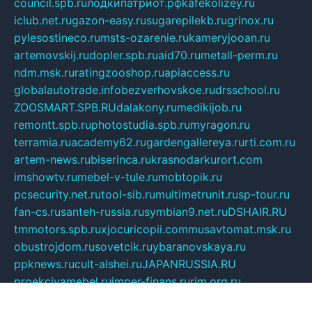
council.spb.ru
лодкипатриот.рф
kafekolizey.ru
iclub.net.ru
gazon-easy.ru
sugarepilekb.ru
grinox.ru
pylesostineco.ru
msts-ozarenie.ru
kameryjooan.ru
artemovskij.ru
dopler.spb.ru
aid70.ru
metall-perm.ru
ndm.msk.ru
ratingzooshop.ru
apiaccess.ru
globalautotrade.info
bezverhovskoe.ru
drsschool.ru
ZOOSMART.SPB.RU
dalakony.ru
medikijob.ru
remontt.spb.ru
photostudia.spb.ru
myragon.ru
terramia.ru
academy62.ru
gardengallereya.ru
rti.com.ru
artem-news.ru
biserinca.ru
krasnodarkurort.com
imshowtv.ru
mebel-v-tule.ru
mobtopik.ru
pcsecurity.net.ru
tool-sib.ru
multimetrunit.ru
sp-tour.ru
fan-cs.ru
santeh-russia.ru
symbian9.net.ru
DSHAIR.RU
tmmotors.spb.ru
xjocuricopii.com
musavtomat.msk.ru
obustrojdom.ru
sovetcik.ru
ybaranovskaya.ru
ppknews.ru
cult-alshei.ru
JAPANRUSSIA.RU
proekciyamebel.ru
imper-finans.ru
rim.org.ru
glamourai.ru
brassminus.ru
zabor-pro.ru
ftn.pp.ru