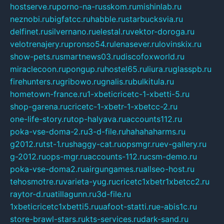
hostserve.ru
porno-na-russkom.ru
mishinlab.ru
neznobi.ru
bigfatcc.ru
habble.ru
starbucksvia.ru
delfinet.ru
silvernano.ru
elestal.ru
vektor-doroga.ru
velotrenajery.ru
pronso54.ru
lenasever.ru
lovinskix.ru
show-pets.ru
smartnews03.ru
discofoxworld.ru
miraclecoon.ru
pongup.ru
hostel65.ru
liura.ru
glasspb.ru
firehunters.ru
gribowo.ru
gnalis.ru
bulkitula.ru
hometown-france.ru
1-xbeticricetc-1-xbetti-5.ru
shop-garena.ru
cricetc-1-xbetr-1-xbetcc-2.ru
one-life-story.ru
top-halyava.ru
accounts112.ru
poka-vse-doma-2.ru
3-d-file.ru
hahahaharms.ru
g2012.ru
tst-1.ru
shaggy-cat.ru
opsmgr.ru
ev-gallery.ru
g-2012.ru
ops-mgr.ru
accounts-112.ru
csm-demo.ru
poka-vse-doma2.ru
airgungames.ru
allseo-host.ru
tehosmotre.ru
varieta-yug.ru
cricetc1xbetr1xbetcc2.ru
raytor-d.ru
atillagunn.ru
3d-file.ru
1xbeticricetc1xbetti5.ru
uafoot-statti.ru
e-abis1c.ru
store-brawl-stars.ru
kts-services.ru
dark-sand.ru