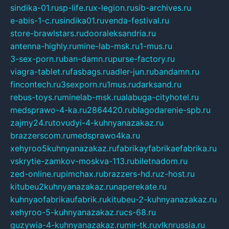
sindika-01.ru
sp-life.ru
x-legion.ru
sib-archives.ru
e-abis-1-c.ru
sindika01.ru
venda-festival.ru
store-brawlstars.ru
dooraleksandria.ru
antenna-highly.ru
mine-lab-msk.ru
1-mus.ru
3-sex-porn.ru
ban-damn.ru
purse-factory.ru
viagra-tablet.ru
fasbags.ru
adler-jun.ru
bandamn.ru
fincontech.ru
3sexporn.ru
1mus.ru
darksand.ru
rebus-toys.ru
minelab-msk.ru
alabuga-cityhotel.ru
medsprawo-4-ka.ru
2864420.ru
blagodarenie-spb.ru
zajmy24.ru
tovudyi-4-kuhnyanazakaz.ru
brazzerscom.ru
medsprawo4ka.ru
xehyroo5kuhnyanazakaz.ru
fabrikayfabrikaefabrika.ru
vskrytie-zamkov-moskva-113.ru
biletnadom.ru
zed-online.ru
pimchax.ru
brazzers-hd.ru
z-host.ru
kitubeu2kuhnyanazakaz.ru
naperekate.ru
kuhnyaofabrikaufabrik.ru
kitubeu-2-kuhnyanazakaz.ru
xehyroo-5-kuhnyanazakaz.ru
cs-68.ru
guzywia-4-kuhnyanazakaz.ru
mir-tk.ru
vlknrussia.ru