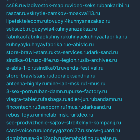
cs68.ru
vladivostok-map.ru
video-seks.ru
bankaribi.ru
raszar.ru
vskrytie-zamkov-moskva113.ru
lipetsktelecom.ru
tovudyi4kuhnyanazakaz.ru
seksuzb.ru
guzywia4kuhnyanazakaz.ru
fabrikaofabrikaokuhny.ru
kuhnyaekuhnyaafabrika.ru
kuhnyaykuhnyayfabrika.ru
e-abis1c.ru
store-brawl-stars.ru
kts-services.ru
dark-sand.ru
sindika-01.ru
sp-life.ru
x-legion.ru
sib-archives.ru
e-abis-1-c.ru
sindika01.ru
venda-festival.ru
store-brawlstars.ru
dooraleksandria.ru
antenna-highly.ru
mine-lab-msk.ru
1-mus.ru
3-sex-porn.ru
ban-damn.ru
purse-factory.ru
viagra-tablet.ru
fasbags.ru
adler-jun.ru
bandamn.ru
fincontech.ru
3sexporn.ru
1mus.ru
darksand.ru
rebus-toys.ru
minelab-msk.ru
rtdco.ru
seo-prodvizhenie-sajtov-stroitelnyh-kompanij.ru
card-voice.ru
rulonnyygazon177.ru
snow-guard.ru
domizbrusa-9x12spb.ru
demaholding.ru
aalse.ru