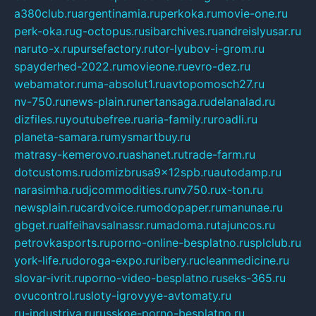
a380club.ru
argentinamia.ru
perkoka.ru
movie-one.ru
perk-oka.ru
g-octopus.ru
sibarchives.ru
andreislyusar.ru
naruto-x.ru
pursefactory.ru
tor-lyubov-i-grom.ru
spayderhed-2022.ru
movieone.ru
evro-dez.ru
webamator.ru
ma-absolut1.ru
avtopomosch27.ru
nv-750.ru
news-plain.ru
nertansaga.ru
delanalad.ru
dizfiles.ru
youtubefree.ru
aria-family.ru
roadli.ru
planeta-samara.ru
mysmartbuy.ru
matrasy-kemerovo.ru
ashanet.ru
trade-farm.ru
dotcustoms.ru
domizbrusa9x12spb.ru
autodamp.ru
narasimha.ru
djcommodities.ru
nv750.ru
x-ton.ru
newsplain.ru
cardvoice.ru
modopaper.ru
manunae.ru
gbget.ru
alfeihavsalnassr.ru
madoma.ru
tajuncos.ru
petrovkasports.ru
porno-online-besplatno.ru
splclub.ru
york-life.ru
doroga-expo.ru
ribery.ru
cleanmedicine.ru
slovar-ivrit.ru
porno-video-besplatno.ru
seks-365.ru
ovucontrol.ru
sloty-igrovyye-avtomaty.ru
ru-industriya.ru
russkoe-porno-besplatno.ru