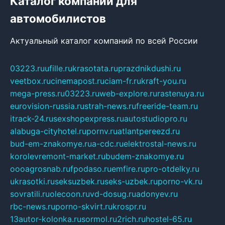
Каталог компаний для
автомобилистов
Актуальный каталог компаний по всей России
03223.ru
ufille.ru
krasotata.ru
prazdnikdushi.ru
veetbox.ru
cinemapost.ru
ciam-fr.ru
kraft-you.ru
mega-press.ru
03223.ru
web-explore.ru
rastenuya.ru
eurovision-russia.ru
strah-news.ru
freeride-team.ru
itrack-24.ru
sexshopexpress.ru
autostudiopro.ru
alabuga-cityhotel.ru
pornv.ru
atlantpereezd.ru
bud-em-znakomye.ru
a-cdc.ru
elektrostal-news.ru
korolevremont-market.ru
budem-znakomye.ru
oooagrosnab.ru
fpodaso.ru
emfire.ru
pro-otdelky.ru
ukrasotki.ru
seksuzbek.ru
seks-uzbek.ru
porno-vk.ru
sovratili.ru
olecoon.ru
vd-dosug.ru
adonyev.ru
rbc-news.ru
porno-skvirt.ru
krospr.ru
13autor-kolonka.ru
sormol.ru
2rich.ru
hostel-65.ru