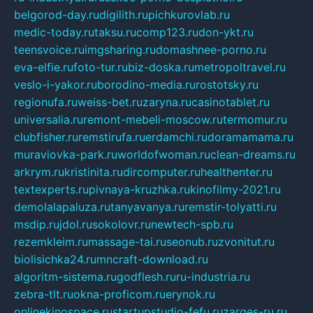
belgorod-day.ru
digilith.ru
pichkurovlab.ru
medic-today.ru
taksu.ru
comp123.ru
don-ykt.ru
teensvoice.ru
imgsharing.ru
domashnee-porno.ru
eva-elfie.ru
foto-tur.ru
biz-doska.ru
metropoltravel.ru
veslo-i-yakor.ru
borodino-media.ru
rostotsky.ru
regionufa.ru
weiss-bet.ru
zaryna.ru
casinotablet.ru
universalia.ru
remont-mebeli-moscow.ru
termomur.ru
clubfisher.ru
remstirufa.ru
erdamchi.ru
doramamama.ru
muraviovka-park.ru
worldofwoman.ru
clean-dreams.ru
arkrym.ru
kristinita.ru
dircomputer.ru
healthenter.ru
textexperts.ru
pivnaya-kruzhka.ru
kinofilmy-2021.ru
demolalapaluza.ru
tanyavanya.ru
remstir-tolyatti.ru
msdip.ru
jdol.ru
sokolovr.ru
newtech-spb.ru
rezemkleim.ru
massage-tai.ru
seonub.ru
zvonitut.ru
biolisichka24.ru
mncraft-download.ru
algoritm-sistema.ru
godflesh.ru
ru-industria.ru
zebra-tlt.ru
okna-proficom.ru
erynok.ru
onlinekinospace.ru
startupstudio-fefu.ru
zarges-ru.ru