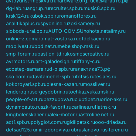
avtoyurist-moskva1.ru
hardware.org.ru
схема-авто.рф
dg-lab.ru
angrup.ru
recruiter.spb.ru
music8.spb.ru
krsk124.ru
kubok.spb.ru
romanofforex.ru
analitikaplus.ru
spyonline.ru
zosikamery.ru
sloboda-ural.pp.ru
AUTO-COM.SU
hohota.net
alimy.ru
online-z.com
aromat-vostoka.ru
otdelkaexp.ru
mobilvest.ru
bbd.net.ru
mebelshop.msk.ru
smp-forum.ru
bastion-td.ru
kosmoscreative.ru
avrmotors.ru
art-galadesign.ru
tiffany-c.ru
ecostep-samara.ru
d-p.spb.ru
галактика73.рф
sko.com.ru
davitamebel-spb.ru
fotsis.ru
tesiaes.ru
kokoroyari.spb.ru
blesna-kazan.ru
mossilver.ru
lenderoq.ru
sergeydobrin.ru
tochkazvuka.msk.ru
people-of-art.ru
bezzubova.ru
clubtibet.ru
orior-aks.ru
dynamoauto.ru
szk-favorit.ru
carlines.ru
flatnsk.ru
kingbolenskaner.ru
alex-motor.ru
astroline.net.ru
act1.spb.ru
polyglot.com.ru
gidlipetsk.ru
ooo-driada.ru
detsad125.ru
mir-zdoroviya.ru
bruslanovo.ru
siterem.ru