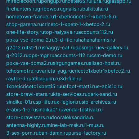
miraclecoon.ru
pongup.ru
hostel65.ru
liura.ru
glasspb.ru
firehunters.ru
gribowo.ru
gnalis.ru
bulkitula.ru
hometown-france.ru
1-xbeticricetc-1-xbetti-5.ru
shop-garena.ru
cricetc-1-xbetr-1-xbetcc-2.ru
one-life-story.ru
top-halyava.ru
accounts112.ru
poka-vse-doma-2.ru
3-d-file.ru
hahahaharms.ru
g2012.ru
tst-1.ru
shaggy-cat.ru
opsmgr.ru
ev-gallery.ru
g-2012.ru
ops-mgr.ru
accounts-112.ru
csm-demo.ru
poka-vse-doma2.ru
airgungames.ru
allseo-host.ru
tehosmotre.ru
varieta-yug.ru
cricetc1xbetr1xbetcc2.ru
raytor-d.ru
atillagunn.ru
3d-file.ru
1xbeticricetc1xbetti5.ru
uafoot-statti.ru
e-abis1c.ru
store-brawl-stars.ru
kts-services.ru
dark-sand.ru
sindika-01.ru
sp-life.ru
x-legion.ru
sib-archives.ru
e-abis-1-c.ru
sindika01.ru
venda-festival.ru
store-brawlstars.ru
dooraleksandria.ru
antenna-highly.ru
mine-lab-msk.ru
1-mus.ru
3-sex-porn.ru
ban-damn.ru
purse-factory.ru