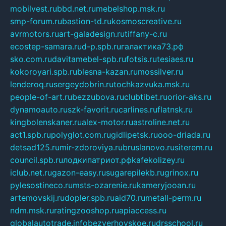
mobilvest.ru
bbd.net.ru
mebelshop.msk.ru
smp-forum.ru
bastion-td.ru
kosmoscreative.ru
avrmotors.ru
art-galadesign.ru
tiffany-c.ru
ecostep-samara.ru
d-p.spb.ru
галактика73.рф
sko.com.ru
davitamebel-spb.ru
fotsis.ru
tesiaes.ru
kokoroyari.spb.ru
blesna-kazan.ru
mossilver.ru
lenderoq.ru
sergeydobrin.ru
tochkazvuka.msk.ru
people-of-art.ru
bezzubova.ru
clubtibet.ru
orior-aks.ru
dynamoauto.ru
szk-favorit.ru
carlines.ru
flatnsk.ru
kingbolenskaner.ru
alex-motor.ru
astroline.net.ru
act1.spb.ru
polyglot.com.ru
gidlipetsk.ru
ooo-driada.ru
detsad125.ru
mir-zdoroviya.ru
bruslanovo.ru
siterem.ru
council.spb.ru
лодкипатриот.рф
kafekolizey.ru
iclub.net.ru
gazon-easy.ru
sugarepilekb.ru
grinox.ru
pylesostineco.ru
msts-ozarenie.ru
kameryjooan.ru
artemovskij.ru
dopler.spb.ru
aid70.ru
metall-perm.ru
ndm.msk.ru
ratingzooshop.ru
apiaccess.ru
globalautotrade.info
bezverhovskoe.ru
drsschool.ru