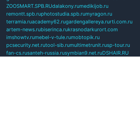
ZOOSMART.SPB.RU
dalakony.ru
medikijob.ru
remontt.spb.ru
photostudia.spb.ru
myragon.ru
terramia.ru
academy62.ru
gardengallereya.ru
rti.com.ru
artem-news.ru
biserinca.ru
krasnodarkurort.com
imshowtv.ru
mebel-v-tule.ru
mobtopik.ru
pcsecurity.net.ru
tool-sib.ru
multimetrunit.ru
sp-tour.ru
fan-cs.ru
santeh-russia.ru
symbian9.net.ru
DSHAIR.RU
tmmotors.spb.ru
xjocuricopii.com
musavtomat.msk.ru
obustrojdom.ru
sovetcik.ru
ybaranovskaya.ru
ppknews.ru
cult-alshei.ru
JAPANRUSSIA.RU
proekciyamebel.ru
imper-finans.ru
rim.org.ru
glamourai.ru
brassminus.ru
zabor-pro.ru
ftn.pp.ru
dorogoe58.ru
laimengpacker.ru
kuzova-zapchasti.ru
sageerp.ru
taxodrom.ru
dsrazvitie.ru
hardcity.net.ru
ratinghomegames.ru
topservice25.ru
gubernyan.ru
gtglasslined.ru
ii4.ru
tssport.spb.ru
andorra24.com
blackwallstreet.ru
oboimos.ru
optim-doors.com.ru
ikuch.ru
nycr.org.ru
npa21.ru
vremya-ch.spb.ru