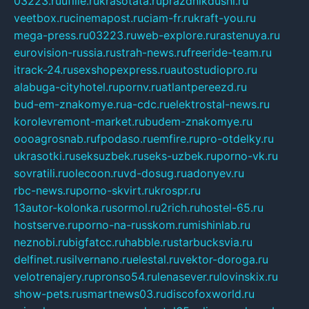
03223.ru
ufille.ru
krasotata.ru
prazdnikdushi.ru
veetbox.ru
cinemapost.ru
ciam-fr.ru
kraft-you.ru
mega-press.ru
03223.ru
web-explore.ru
rastenuya.ru
eurovision-russia.ru
strah-news.ru
freeride-team.ru
itrack-24.ru
sexshopexpress.ru
autostudiopro.ru
alabuga-cityhotel.ru
pornv.ru
atlantpereezd.ru
bud-em-znakomye.ru
a-cdc.ru
elektrostal-news.ru
korolevremont-market.ru
budem-znakomye.ru
oooagrosnab.ru
fpodaso.ru
emfire.ru
pro-otdelky.ru
ukrasotki.ru
seksuzbek.ru
seks-uzbek.ru
porno-vk.ru
sovratili.ru
olecoon.ru
vd-dosug.ru
adonyev.ru
rbc-news.ru
porno-skvirt.ru
krospr.ru
13autor-kolonka.ru
sormol.ru
2rich.ru
hostel-65.ru
hostserve.ru
porno-na-russkom.ru
mishinlab.ru
neznobi.ru
bigfatcc.ru
habble.ru
starbucksvia.ru
delfinet.ru
silvernano.ru
elestal.ru
vektor-doroga.ru
velotrenajery.ru
pronso54.ru
lenasever.ru
lovinskix.ru
show-pets.ru
smartnews03.ru
discofoxworld.ru