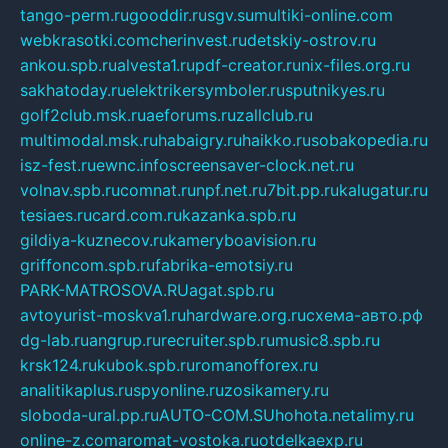
tango-perm.ru
gooddir.ru
sgv.su
multiki-online.com
webkrasotki.com
cherinvest.ru
detskiy-ostrov.ru
ankou.spb.ru
alvesta1.ru
pdf-creator.ru
nix-files.org.ru
sakhatoday.ru
elektrikersymboler.ru
sputnikyes.ru
golf2club.msk.ru
aeforums.ru
zallclub.ru
multimodal.msk.ru
habaigry.ru
haikko.ru
sobakopedia.ru
isz-fest.ru
ewnc.info
screensaver-clock.net.ru
volnav.spb.ru
comnat.ru
npf.net.ru
7bit.pp.ru
kalugatur.ru
tesiaes.ru
card.com.ru
kazanka.spb.ru
gildiya-kuznecov.ru
kameryboavision.ru
griffoncom.spb.ru
fabrika-emotsiy.ru
PARK-MATROSOVA.RU
agat.spb.ru
avtoyurist-moskva1.ru
hardware.org.ru
схема-авто.рф
dg-lab.ru
angrup.ru
recruiter.spb.ru
music8.spb.ru
krsk124.ru
kubok.spb.ru
romanofforex.ru
analitikaplus.ru
spyonline.ru
zosikamery.ru
sloboda-ural.pp.ru
AUTO-COM.SU
hohota.net
alimy.ru
online-z.com
aromat-vostoka.ru
otdelkaexp.ru