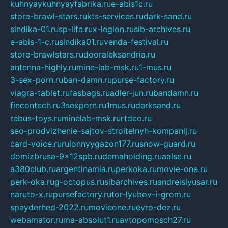
kuhnyaykuhnyayfabrika.ru
e-abis1c.ru
store-brawl-stars.ru
kts-services.ru
dark-sand.ru
sindika-01.ru
sp-life.ru
x-legion.ru
sib-archives.ru
e-abis-1-c.ru
sindika01.ru
venda-festival.ru
store-brawlstars.ru
dooraleksandria.ru
antenna-highly.ru
mine-lab-msk.ru
1-mus.ru
3-sex-porn.ru
ban-damn.ru
purse-factory.ru
viagra-tablet.ru
fasbags.ru
adler-jun.ru
bandamn.ru
fincontech.ru
3sexporn.ru
1mus.ru
darksand.ru
rebus-toys.ru
minelab-msk.ru
rtdco.ru
seo-prodvizhenie-sajtov-stroitelnyh-kompanij.ru
card-voice.ru
rulonnyygazon177.ru
snow-guard.ru
domizbrusa-9x12spb.ru
demaholding.ru
aalse.ru
a380club.ru
argentinamia.ru
perkoka.ru
movie-one.ru
perk-oka.ru
g-octopus.ru
sibarchives.ru
andreislyusar.ru
naruto-x.ru
pursefactory.ru
tor-lyubov-i-grom.ru
spayderhed-2022.ru
movieone.ru
evro-dez.ru
webamator.ru
ma-absolut1.ru
avtopomosch27.ru