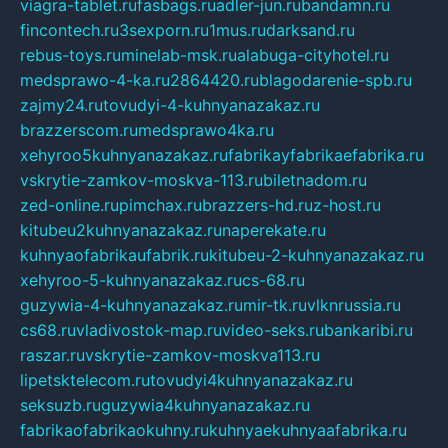
viagra-tablet.ru
fasbags.ru
adler-jun.ru
bandamn.ru
fincontech.ru
3sexporn.ru
1mus.ru
darksand.ru
rebus-toys.ru
minelab-msk.ru
alabuga-cityhotel.ru
medsprawo-4-ka.ru
2864420.ru
blagodarenie-spb.ru
zajmy24.ru
tovudyi-4-kuhnyanazakaz.ru
brazzerscom.ru
medsprawo4ka.ru
xehyroo5kuhnyanazakaz.ru
fabrikayfabrikaefabrika.ru
vskrytie-zamkov-moskva-113.ru
biletnadom.ru
zed-online.ru
pimchax.ru
brazzers-hd.ru
z-host.ru
kitubeu2kuhnyanazakaz.ru
naperekate.ru
kuhnyaofabrikaufabrik.ru
kitubeu-2-kuhnyanazakaz.ru
xehyroo-5-kuhnyanazakaz.ru
cs-68.ru
guzywia-4-kuhnyanazakaz.ru
mir-tk.ru
vlknrussia.ru
cs68.ru
vladivostok-map.ru
video-seks.ru
bankaribi.ru
raszar.ru
vskrytie-zamkov-moskva113.ru
lipetsktelecom.ru
tovudyi4kuhnyanazakaz.ru
seksuzb.ru
guzywia4kuhnyanazakaz.ru
fabrikaofabrikaokuhny.ru
kuhnyaekuhnyaafabrika.ru