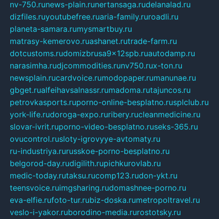
nv-750.ru
news-plain.ru
nertansaga.ru
delanalad.ru
dizfiles.ru
youtubefree.ru
aria-family.ru
roadli.ru
planeta-samara.ru
mysmartbuy.ru
matrasy-kemerovo.ru
ashanet.ru
trade-farm.ru
dotcustoms.ru
domizbrusa9x12spb.ru
autodamp.ru
narasimha.ru
djcommodities.ru
nv750.ru
x-ton.ru
newsplain.ru
cardvoice.ru
modopaper.ru
manunae.ru
gbget.ru
alfeihavsalnassr.ru
madoma.ru
tajuncos.ru
petrovkasports.ru
porno-online-besplatno.ru
splclub.ru
york-life.ru
doroga-expo.ru
ribery.ru
cleanmedicine.ru
slovar-ivrit.ru
porno-video-besplatno.ru
seks-365.ru
ovucontrol.ru
sloty-igrovyye-avtomaty.ru
ru-industriya.ru
russkoe-porno-besplatno.ru
belgorod-day.ru
digilith.ru
pichkurovlab.ru
medic-today.ru
taksu.ru
comp123.ru
don-ykt.ru
teensvoice.ru
imgsharing.ru
domashnee-porno.ru
eva-elfie.ru
foto-tur.ru
biz-doska.ru
metropoltravel.ru
veslo-i-yakor.ru
borodino-media.ru
rostotsky.ru