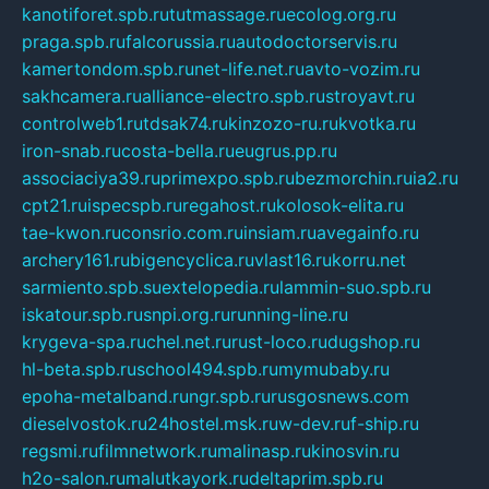
kanotiforet.spb.ru
tutmassage.ru
ecolog.org.ru
praga.spb.ru
falcorussia.ru
autodoctorservis.ru
kamertondom.spb.ru
net-life.net.ru
avto-vozim.ru
sakhcamera.ru
alliance-electro.spb.ru
stroyavt.ru
controlweb1.ru
tdsak74.ru
kinzozo-ru.ru
kvotka.ru
iron-snab.ru
costa-bella.ru
eugrus.pp.ru
associaciya39.ru
primexpo.spb.ru
bezmorchin.ru
ia2.ru
cpt21.ru
ispecspb.ru
regahost.ru
kolosok-elita.ru
tae-kwon.ru
consrio.com.ru
insiam.ru
avegainfo.ru
archery161.ru
bigencyclica.ru
vlast16.ru
korru.net
sarmiento.spb.su
extelopedia.ru
lammin-suo.spb.ru
iskatour.spb.ru
snpi.org.ru
running-line.ru
krygeva-spa.ru
chel.net.ru
rust-loco.ru
dugshop.ru
hl-beta.spb.ru
school494.spb.ru
mymubaby.ru
epoha-metalband.ru
ngr.spb.ru
rusgosnews.com
dieselvostok.ru
24hostel.msk.ru
w-dev.ru
f-ship.ru
regsmi.ru
filmnetwork.ru
malinasp.ru
kinosvin.ru
h2o-salon.ru
malutkayork.ru
deltaprim.spb.ru