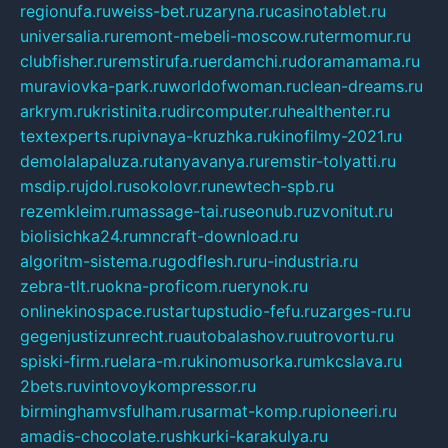
regionufa.ru
weiss-bet.ru
zaryna.ru
casinotablet.ru
universalia.ru
remont-mebeli-moscow.ru
termomur.ru
clubfisher.ru
remstirufa.ru
erdamchi.ru
doramamama.ru
muraviovka-park.ru
worldofwoman.ru
clean-dreams.ru
arkrym.ru
kristinita.ru
dircomputer.ru
healthenter.ru
textexperts.ru
pivnaya-kruzhka.ru
kinofilmy-2021.ru
demolalapaluza.ru
tanyavanya.ru
remstir-tolyatti.ru
msdip.ru
jdol.ru
sokolovr.ru
newtech-spb.ru
rezemkleim.ru
massage-tai.ru
seonub.ru
zvonitut.ru
biolisichka24.ru
mncraft-download.ru
algoritm-sistema.ru
godflesh.ru
ru-industria.ru
zebra-tlt.ru
okna-proficom.ru
erynok.ru
onlinekinospace.ru
startupstudio-fefu.ru
zarges-ru.ru
gegenjustizunrecht.ru
autobalashov.ru
utrovortu.ru
spiski-firm.ru
elara-m.ru
kinomusorka.ru
mkcslava.ru
2bets.ru
vintovoykompressor.ru
birminghamvsfulham.ru
sarmat-komp.ru
pioneeri.ru
amadis-chocolate.ru
shkurki-karakulya.ru