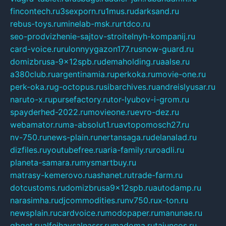
fincontech.ru
3sexporn.ru
1mus.ru
darksand.ru
rebus-toys.ru
minelab-msk.ru
rtdco.ru
seo-prodvizhenie-sajtov-stroitelnyh-kompanij.ru
card-voice.ru
rulonnyygazon177.ru
snow-guard.ru
domizbrusa-9x12spb.ru
demaholding.ru
aalse.ru
a380club.ru
argentinamia.ru
perkoka.ru
movie-one.ru
perk-oka.ru
g-octopus.ru
sibarchives.ru
andreislyusar.ru
naruto-x.ru
pursefactory.ru
tor-lyubov-i-grom.ru
spayderhed-2022.ru
movieone.ru
evro-dez.ru
webamator.ru
ma-absolut1.ru
avtopomosch27.ru
nv-750.ru
news-plain.ru
nertansaga.ru
delanalad.ru
dizfiles.ru
youtubefree.ru
aria-family.ru
roadli.ru
planeta-samara.ru
mysmartbuy.ru
matrasy-kemerovo.ru
ashanet.ru
trade-farm.ru
dotcustoms.ru
domizbrusa9x12spb.ru
autodamp.ru
narasimha.ru
djcommodities.ru
nv750.ru
x-ton.ru
newsplain.ru
cardvoice.ru
modopaper.ru
manunae.ru
gbget.ru
alfeihavsalnassr.ru
madoma.ru
tajuncos.ru