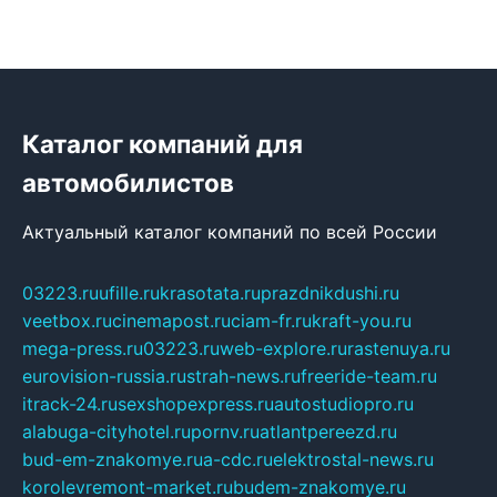
Каталог компаний для
автомобилистов
Актуальный каталог компаний по всей России
03223.ru
ufille.ru
krasotata.ru
prazdnikdushi.ru
veetbox.ru
cinemapost.ru
ciam-fr.ru
kraft-you.ru
mega-press.ru
03223.ru
web-explore.ru
rastenuya.ru
eurovision-russia.ru
strah-news.ru
freeride-team.ru
itrack-24.ru
sexshopexpress.ru
autostudiopro.ru
alabuga-cityhotel.ru
pornv.ru
atlantpereezd.ru
bud-em-znakomye.ru
a-cdc.ru
elektrostal-news.ru
korolevremont-market.ru
budem-znakomye.ru