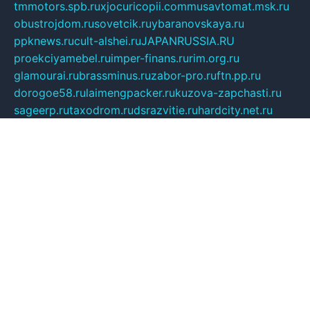
tmmotors.spb.ru
xjocuricopii.com
musavtomat.msk.ru
obustrojdom.ru
sovetcik.ru
ybaranovskaya.ru
ppknews.ru
cult-alshei.ru
JAPANRUSSIA.RU
proekciyamebel.ru
imper-finans.ru
rim.org.ru
glamourai.ru
brassminus.ru
zabor-pro.ru
ftn.pp.ru
dorogoe58.ru
laimengpacker.ru
kuzova-zapchasti.ru
sageerp.ru
taxodrom.ru
dsrazvitie.ru
hardcity.net.ru
ratinghomegames.ru
topservice25.ru
gubernyan.ru
gtglasslined.ru
ii4.ru
tssport.spb.ru
andorra24.com
blackwallstreet.ru
oboimos.ru
optim-doors.com.ru
ikuch.ru
nycr.org.ru
npa21.ru
vremya-ch.spb.ru
desert000.ru
ivtorgi.ru
ifiori.ru
catalog-statei.ru
dcv.org.ru
spetsmaster174.ru
ipkameryhiseeu.ru
dum26.ru
ruspol.spb.ru
fr-opendp.ru
kam-solnyshko.ru
cheyenne-arapaho.ru
sevzapmetal.spb.ru
ted-lapidus.spb.ru
parasite-eliminator.ru
sigma-complete.ru
modernworld.ru
dama-moda.ru
eholot-group.ru
sk-nvkz.ru
DRONGOLD.RU