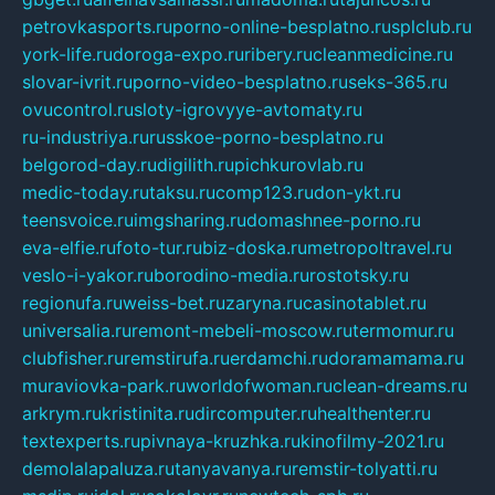
petrovkasports.ru
porno-online-besplatno.ru
splclub.ru
york-life.ru
doroga-expo.ru
ribery.ru
cleanmedicine.ru
slovar-ivrit.ru
porno-video-besplatno.ru
seks-365.ru
ovucontrol.ru
sloty-igrovyye-avtomaty.ru
ru-industriya.ru
russkoe-porno-besplatno.ru
belgorod-day.ru
digilith.ru
pichkurovlab.ru
medic-today.ru
taksu.ru
comp123.ru
don-ykt.ru
teensvoice.ru
imgsharing.ru
domashnee-porno.ru
eva-elfie.ru
foto-tur.ru
biz-doska.ru
metropoltravel.ru
veslo-i-yakor.ru
borodino-media.ru
rostotsky.ru
regionufa.ru
weiss-bet.ru
zaryna.ru
casinotablet.ru
universalia.ru
remont-mebeli-moscow.ru
termomur.ru
clubfisher.ru
remstirufa.ru
erdamchi.ru
doramamama.ru
muraviovka-park.ru
worldofwoman.ru
clean-dreams.ru
arkrym.ru
kristinita.ru
dircomputer.ru
healthenter.ru
textexperts.ru
pivnaya-kruzhka.ru
kinofilmy-2021.ru
demolalapaluza.ru
tanyavanya.ru
remstir-tolyatti.ru