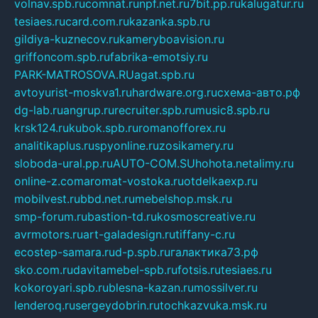
volnav.spb.ru
comnat.ru
npf.net.ru
7bit.pp.ru
kalugatur.ru
tesiaes.ru
card.com.ru
kazanka.spb.ru
gildiya-kuznecov.ru
kameryboavision.ru
griffoncom.spb.ru
fabrika-emotsiy.ru
PARK-MATROSOVA.RU
agat.spb.ru
avtoyurist-moskva1.ru
hardware.org.ru
схема-авто.рф
dg-lab.ru
angrup.ru
recruiter.spb.ru
music8.spb.ru
krsk124.ru
kubok.spb.ru
romanofforex.ru
analitikaplus.ru
spyonline.ru
zosikamery.ru
sloboda-ural.pp.ru
AUTO-COM.SU
hohota.net
alimy.ru
online-z.com
aromat-vostoka.ru
otdelkaexp.ru
mobilvest.ru
bbd.net.ru
mebelshop.msk.ru
smp-forum.ru
bastion-td.ru
kosmoscreative.ru
avrmotors.ru
art-galadesign.ru
tiffany-c.ru
ecostep-samara.ru
d-p.spb.ru
галактика73.рф
sko.com.ru
davitamebel-spb.ru
fotsis.ru
tesiaes.ru
kokoroyari.spb.ru
blesna-kazan.ru
mossilver.ru
lenderoq.ru
sergeydobrin.ru
tochkazvuka.msk.ru