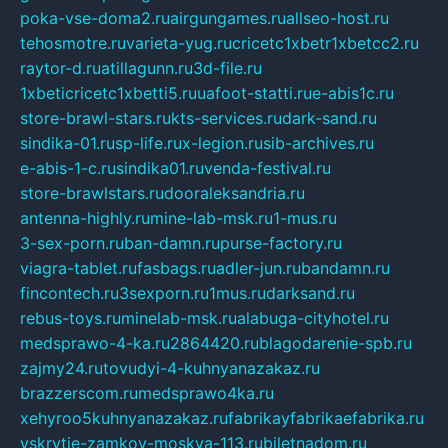
poka-vse-doma2.ru
airgungames.ru
allseo-host.ru
tehosmotre.ru
varieta-yug.ru
cricetc1xbetr1xbetcc2.ru
raytor-d.ru
atillagunn.ru
3d-file.ru
1xbeticricetc1xbetti5.ru
uafoot-statti.ru
e-abis1c.ru
store-brawl-stars.ru
kts-services.ru
dark-sand.ru
sindika-01.ru
sp-life.ru
x-legion.ru
sib-archives.ru
e-abis-1-c.ru
sindika01.ru
venda-festival.ru
store-brawlstars.ru
dooraleksandria.ru
antenna-highly.ru
mine-lab-msk.ru
1-mus.ru
3-sex-porn.ru
ban-damn.ru
purse-factory.ru
viagra-tablet.ru
fasbags.ru
adler-jun.ru
bandamn.ru
fincontech.ru
3sexporn.ru
1mus.ru
darksand.ru
rebus-toys.ru
minelab-msk.ru
alabuga-cityhotel.ru
medsprawo-4-ka.ru
2864420.ru
blagodarenie-spb.ru
zajmy24.ru
tovudyi-4-kuhnyanazakaz.ru
brazzerscom.ru
medsprawo4ka.ru
xehyroo5kuhnyanazakaz.ru
fabrikayfabrikaefabrika.ru
vskrytie-zamkov-moskva-113.ru
biletnadom.ru