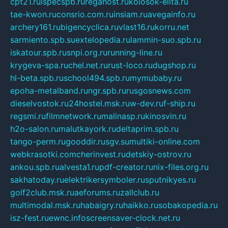
cpt21.ru
ispecspb.ru
regahost.ru
kolosok-elita.ru
tae-kwon.ru
consrio.com.ru
insiam.ru
avegainfo.ru
archery161.ru
bigencyclica.ru
vlast16.ru
korru.net
sarmiento.spb.su
extelopedia.ru
lammin-suo.spb.ru
iskatour.spb.ru
snpi.org.ru
running-line.ru
krygeva-spa.ru
chel.net.ru
rust-loco.ru
dugshop.ru
hl-beta.spb.ru
school494.spb.ru
mymubaby.ru
epoha-metalband.ru
ngr.spb.ru
rusgosnews.com
dieselvostok.ru
24hostel.msk.ru
w-dev.ru
f-ship.ru
regsmi.ru
filmnetwork.ru
malinasp.ru
kinosvin.ru
h2o-salon.ru
malutkayork.ru
deltaprim.spb.ru
tango-perm.ru
gooddir.ru
sgv.su
multiki-online.com
webkrasotki.com
cherinvest.ru
detskiy-ostrov.ru
ankou.spb.ru
alvesta1.ru
pdf-creator.ru
nix-files.org.ru
sakhatoday.ru
elektrikersymboler.ru
sputnikyes.ru
golf2club.msk.ru
aeforums.ru
zallclub.ru
multimodal.msk.ru
habaigry.ru
haikko.ru
sobakopedia.ru
isz-fest.ru
ewnc.info
screensaver-clock.net.ru