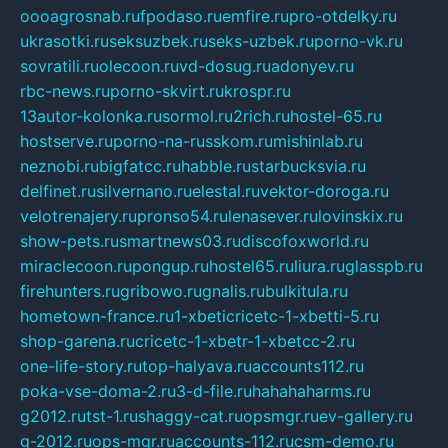
oooagrosnab.ru
fpodaso.ru
emfire.ru
pro-otdelky.ru
ukrasotki.ru
seksuzbek.ru
seks-uzbek.ru
porno-vk.ru
sovratili.ru
olecoon.ru
vd-dosug.ru
adonyev.ru
rbc-news.ru
porno-skvirt.ru
krospr.ru
13autor-kolonka.ru
sormol.ru
2rich.ru
hostel-65.ru
hostserve.ru
porno-na-russkom.ru
mishinlab.ru
neznobi.ru
bigfatcc.ru
habble.ru
starbucksvia.ru
delfinet.ru
silvernano.ru
elestal.ru
vektor-doroga.ru
velotrenajery.ru
pronso54.ru
lenasever.ru
lovinskix.ru
show-pets.ru
smartnews03.ru
discofoxworld.ru
miraclecoon.ru
pongup.ru
hostel65.ru
liura.ru
glasspb.ru
firehunters.ru
gribowo.ru
gnalis.ru
bulkitula.ru
hometown-france.ru
1-xbeticricetc-1-xbetti-5.ru
shop-garena.ru
cricetc-1-xbetr-1-xbetcc-2.ru
one-life-story.ru
top-halyava.ru
accounts112.ru
poka-vse-doma-2.ru
3-d-file.ru
hahahaharms.ru
g2012.ru
tst-1.ru
shaggy-cat.ru
opsmgr.ru
ev-gallery.ru
g-2012.ru
ops-mgr.ru
accounts-112.ru
csm-demo.ru