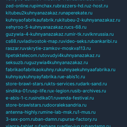
zed-online.ru
pimchax.ru
brazzers-hd.ru
z-host.ru
kitubeu2kuhnyanazakaz.ru
naperekate.ru
kuhnyaofabrikaufabrik.ru
kitubeu-2-kuhnyanazakaz.ru
xehyroo-5-kuhnyanazakaz.ru
cs-68.ru
guzywia-4-kuhnyanazakaz.ru
mir-tk.ru
vlknrussia.ru
cs68.ru
vladivostok-map.ru
video-seks.ru
bankaribi.ru
raszar.ru
vskrytie-zamkov-moskva113.ru
lipetsktelecom.ru
tovudyi4kuhnyanazakaz.ru
seksuzb.ru
guzywia4kuhnyanazakaz.ru
fabrikaofabrikaokuhny.ru
kuhnyaekuhnyaafabrika.ru
kuhnyaykuhnyayfabrika.ru
e-abis1c.ru
store-brawl-stars.ru
kts-services.ru
dark-sand.ru
sindika-01.ru
sp-life.ru
x-legion.ru
sib-archives.ru
e-abis-1-c.ru
sindika01.ru
venda-festival.ru
store-brawlstars.ru
dooraleksandria.ru
antenna-highly.ru
mine-lab-msk.ru
1-mus.ru
3-sex-porn.ru
ban-damn.ru
purse-factory.ru
viagra-tablet.ru
fasbags.ru
adler-jun.ru
bandamn.ru