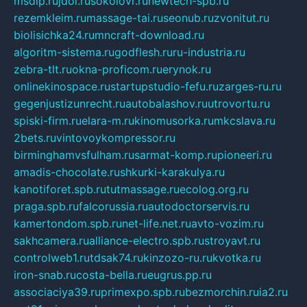
msdip.ru
jdol.ru
sokolovr.ru
newtech-spb.ru
rezemkleim.ru
massage-tai.ru
seonub.ru
zvonitut.ru
biolisichka24.ru
mncraft-download.ru
algoritm-sistema.ru
godflesh.ru
ru-industria.ru
zebra-tlt.ru
okna-proficom.ru
erynok.ru
onlinekinospace.ru
startupstudio-fefu.ru
zarges-ru.ru
gegenjustizunrecht.ru
autobalashov.ru
utrovortu.ru
spiski-firm.ru
elara-m.ru
kinomusorka.ru
mkcslava.ru
2bets.ru
vintovoykompressor.ru
birminghamvsfulham.ru
sarmat-komp.ru
pioneeri.ru
amadis-chocolate.ru
shkurki-karakulya.ru
kanotiforet.spb.ru
tutmassage.ru
ecolog.org.ru
praga.spb.ru
falcorussia.ru
autodoctorservis.ru
kamertondom.spb.ru
net-life.net.ru
avto-vozim.ru
sakhcamera.ru
alliance-electro.spb.ru
stroyavt.ru
controlweb1.ru
tdsak74.ru
kinzozo-ru.ru
kvotka.ru
iron-snab.ru
costa-bella.ru
eugrus.pp.ru
associaciya39.ru
primexpo.spb.ru
bezmorchin.ru
ia2.ru