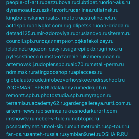
people-of-art.ru
bezzubova.ru
clubtibet.ru
orior-aks.ru
dynamoauto.ru
szk-favorit.ru
carlines.ru
flatnsk.ru
kingbolenskaner.ru
alex-motor.ru
astroline.net.ru
act1.spb.ru
polyglot.com.ru
gidlipetsk.ru
ooo-driada.ru
detsad125.ru
mir-zdoroviya.ru
bruslanovo.ru
siterem.ru
council.spb.ru
лодкипатриот.рф
kafekolizey.ru
iclub.net.ru
gazon-easy.ru
sugarepilekb.ru
grinox.ru
pylesostineco.ru
msts-ozarenie.ru
kameryjooan.ru
artemovskij.ru
dopler.spb.ru
aid70.ru
metall-perm.ru
ndm.msk.ru
ratingzooshop.ru
apiaccess.ru
globalautotrade.info
bezverhovskoe.ru
drsschool.ru
ZOOSMART.SPB.RU
dalakony.ru
medikijob.ru
remontt.spb.ru
photostudia.spb.ru
myragon.ru
terramia.ru
academy62.ru
gardengallereya.ru
rti.com.ru
artem-news.ru
biserinca.ru
krasnodarkurort.com
imshowtv.ru
mebel-v-tule.ru
mobtopik.ru
pcsecurity.net.ru
tool-sib.ru
multimetrunit.ru
sp-tour.ru
fan-cs.ru
santeh-russia.ru
symbian9.net.ru
DSHAIR.RU