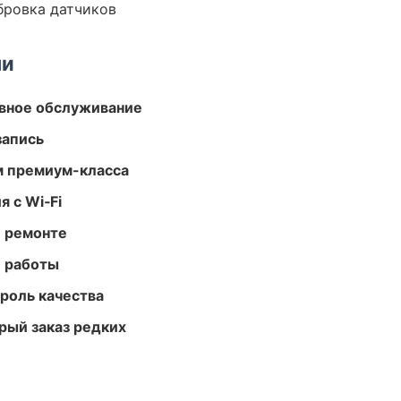
ибровка датчиков
ми
вное обслуживание
запись
м премиум-класса
 с Wi‑Fi
и ремонте
е работы
роль качества
рый заказ редких