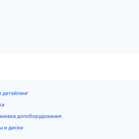
и детейлинг
ка
ановка допоборудования
ы и диски