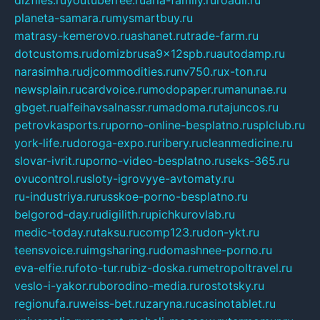
dizfiles.ru
youtubefree.ru
aria-family.ru
roadli.ru
planeta-samara.ru
mysmartbuy.ru
matrasy-kemerovo.ru
ashanet.ru
trade-farm.ru
dotcustoms.ru
domizbrusa9x12spb.ru
autodamp.ru
narasimha.ru
djcommodities.ru
nv750.ru
x-ton.ru
newsplain.ru
cardvoice.ru
modopaper.ru
manunae.ru
gbget.ru
alfeihavsalnassr.ru
madoma.ru
tajuncos.ru
petrovkasports.ru
porno-online-besplatno.ru
splclub.ru
york-life.ru
doroga-expo.ru
ribery.ru
cleanmedicine.ru
slovar-ivrit.ru
porno-video-besplatno.ru
seks-365.ru
ovucontrol.ru
sloty-igrovyye-avtomaty.ru
ru-industriya.ru
russkoe-porno-besplatno.ru
belgorod-day.ru
digilith.ru
pichkurovlab.ru
medic-today.ru
taksu.ru
comp123.ru
don-ykt.ru
teensvoice.ru
imgsharing.ru
domashnee-porno.ru
eva-elfie.ru
foto-tur.ru
biz-doska.ru
metropoltravel.ru
veslo-i-yakor.ru
borodino-media.ru
rostotsky.ru
regionufa.ru
weiss-bet.ru
zaryna.ru
casinotablet.ru