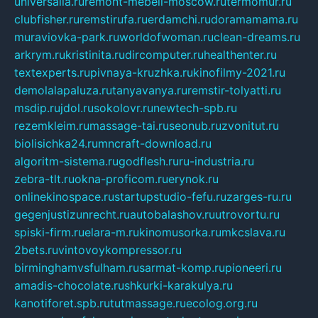
universalia.ru
remont-mebeli-moscow.ru
termomur.ru
clubfisher.ru
remstirufa.ru
erdamchi.ru
doramamama.ru
muraviovka-park.ru
worldofwoman.ru
clean-dreams.ru
arkrym.ru
kristinita.ru
dircomputer.ru
healthenter.ru
textexperts.ru
pivnaya-kruzhka.ru
kinofilmy-2021.ru
demolalapaluza.ru
tanyavanya.ru
remstir-tolyatti.ru
msdip.ru
jdol.ru
sokolovr.ru
newtech-spb.ru
rezemkleim.ru
massage-tai.ru
seonub.ru
zvonitut.ru
biolisichka24.ru
mncraft-download.ru
algoritm-sistema.ru
godflesh.ru
ru-industria.ru
zebra-tlt.ru
okna-proficom.ru
erynok.ru
onlinekinospace.ru
startupstudio-fefu.ru
zarges-ru.ru
gegenjustizunrecht.ru
autobalashov.ru
utrovortu.ru
spiski-firm.ru
elara-m.ru
kinomusorka.ru
mkcslava.ru
2bets.ru
vintovoykompressor.ru
birminghamvsfulham.ru
sarmat-komp.ru
pioneeri.ru
amadis-chocolate.ru
shkurki-karakulya.ru
kanotiforet.spb.ru
tutmassage.ru
ecolog.org.ru