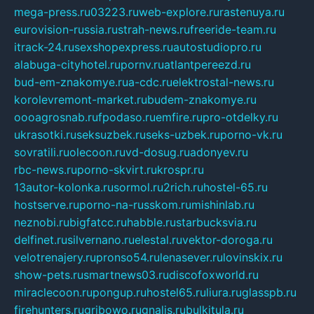
mega-press.ru
03223.ru
web-explore.ru
rastenuya.ru
eurovision-russia.ru
strah-news.ru
freeride-team.ru
itrack-24.ru
sexshopexpress.ru
autostudiopro.ru
alabuga-cityhotel.ru
pornv.ru
atlantpereezd.ru
bud-em-znakomye.ru
a-cdc.ru
elektrostal-news.ru
korolevremont-market.ru
budem-znakomye.ru
oooagrosnab.ru
fpodaso.ru
emfire.ru
pro-otdelky.ru
ukrasotki.ru
seksuzbek.ru
seks-uzbek.ru
porno-vk.ru
sovratili.ru
olecoon.ru
vd-dosug.ru
adonyev.ru
rbc-news.ru
porno-skvirt.ru
krospr.ru
13autor-kolonka.ru
sormol.ru
2rich.ru
hostel-65.ru
hostserve.ru
porno-na-russkom.ru
mishinlab.ru
neznobi.ru
bigfatcc.ru
habble.ru
starbucksvia.ru
delfinet.ru
silvernano.ru
elestal.ru
vektor-doroga.ru
velotrenajery.ru
pronso54.ru
lenasever.ru
lovinskix.ru
show-pets.ru
smartnews03.ru
discofoxworld.ru
miraclecoon.ru
pongup.ru
hostel65.ru
liura.ru
glasspb.ru
firehunters.ru
gribowo.ru
gnalis.ru
bulkitula.ru