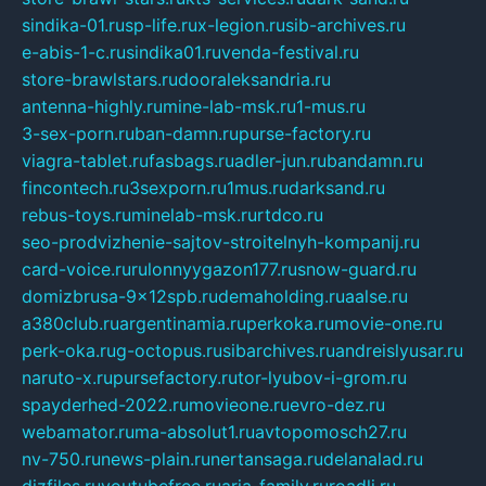
sindika-01.ru
sp-life.ru
x-legion.ru
sib-archives.ru
e-abis-1-c.ru
sindika01.ru
venda-festival.ru
store-brawlstars.ru
dooraleksandria.ru
antenna-highly.ru
mine-lab-msk.ru
1-mus.ru
3-sex-porn.ru
ban-damn.ru
purse-factory.ru
viagra-tablet.ru
fasbags.ru
adler-jun.ru
bandamn.ru
fincontech.ru
3sexporn.ru
1mus.ru
darksand.ru
rebus-toys.ru
minelab-msk.ru
rtdco.ru
seo-prodvizhenie-sajtov-stroitelnyh-kompanij.ru
card-voice.ru
rulonnyygazon177.ru
snow-guard.ru
domizbrusa-9x12spb.ru
demaholding.ru
aalse.ru
a380club.ru
argentinamia.ru
perkoka.ru
movie-one.ru
perk-oka.ru
g-octopus.ru
sibarchives.ru
andreislyusar.ru
naruto-x.ru
pursefactory.ru
tor-lyubov-i-grom.ru
spayderhed-2022.ru
movieone.ru
evro-dez.ru
webamator.ru
ma-absolut1.ru
avtopomosch27.ru
nv-750.ru
news-plain.ru
nertansaga.ru
delanalad.ru