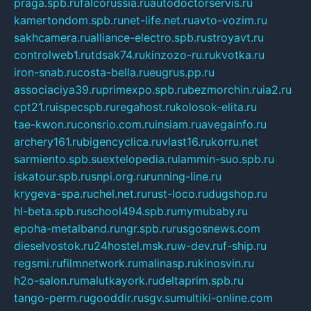
praga.spb.ru
falcorussia.ru
autodoctorservis.ru
kamertondom.spb.ru
net-life.net.ru
avto-vozim.ru
sakhcamera.ru
alliance-electro.spb.ru
stroyavt.ru
controlweb1.ru
tdsak74.ru
kinzozo-ru.ru
kvotka.ru
iron-snab.ru
costa-bella.ru
eugrus.pp.ru
associaciya39.ru
primexpo.spb.ru
bezmorchin.ru
ia2.ru
cpt21.ru
ispecspb.ru
regahost.ru
kolosok-elita.ru
tae-kwon.ru
consrio.com.ru
insiam.ru
avegainfo.ru
archery161.ru
bigencyclica.ru
vlast16.ru
korru.net
sarmiento.spb.su
extelopedia.ru
lammin-suo.spb.ru
iskatour.spb.ru
snpi.org.ru
running-line.ru
krygeva-spa.ru
chel.net.ru
rust-loco.ru
dugshop.ru
hl-beta.spb.ru
school494.spb.ru
mymubaby.ru
epoha-metalband.ru
ngr.spb.ru
rusgosnews.com
dieselvostok.ru
24hostel.msk.ru
w-dev.ru
f-ship.ru
regsmi.ru
filmnetwork.ru
malinasp.ru
kinosvin.ru
h2o-salon.ru
malutkayork.ru
deltaprim.spb.ru
tango-perm.ru
gooddir.ru
sgv.su
multiki-online.com