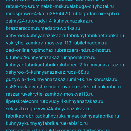
rebus-toys.ru
minelab-msk.ru
alabuga-cityhotel.ru
medsprawo-4-ka.ru
2864420.ru
blagodarenie-spb.ru
zajmy24.ru
tovudyi-4-kuhnyanazakaz.ru
brazzerscom.ru
medsprawo4ka.ru
xehyroo5kuhnyanazakaz.ru
fabrikayfabrikaefabrika.ru
vskrytie-zamkov-moskva-113.ru
biletnadom.ru
zed-online.ru
pimchax.ru
brazzers-hd.ru
z-host.ru
kitubeu2kuhnyanazakaz.ru
naperekate.ru
kuhnyaofabrikaufabrik.ru
kitubeu-2-kuhnyanazakaz.ru
xehyroo-5-kuhnyanazakaz.ru
cs-68.ru
guzywia-4-kuhnyanazakaz.ru
mir-tk.ru
vlknrussia.ru
cs68.ru
vladivostok-map.ru
video-seks.ru
bankaribi.ru
raszar.ru
vskrytie-zamkov-moskva113.ru
lipetsktelecom.ru
tovudyi4kuhnyanazakaz.ru
seksuzb.ru
guzywia4kuhnyanazakaz.ru
fabrikaofabrikaokuhny.ru
kuhnyaekuhnyaafabrika.ru
kuhnyaykuhnyayfabrika.ru
e-abis1c.ru
store-brawl-stars.ru
kts-services.ru
dark-sand.ru