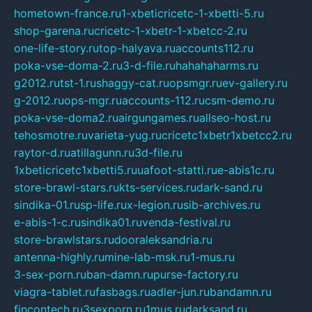
hometown-france.ru
1-xbeticricetc-1-xbetti-5.ru
shop-garena.ru
cricetc-1-xbetr-1-xbetcc-2.ru
one-life-story.ru
top-halyava.ru
accounts112.ru
poka-vse-doma-2.ru
3-d-file.ru
hahahaharms.ru
g2012.ru
tst-1.ru
shaggy-cat.ru
opsmgr.ru
ev-gallery.ru
g-2012.ru
ops-mgr.ru
accounts-112.ru
csm-demo.ru
poka-vse-doma2.ru
airgungames.ru
allseo-host.ru
tehosmotre.ru
varieta-yug.ru
cricetc1xbetr1xbetcc2.ru
raytor-d.ru
atillagunn.ru
3d-file.ru
1xbeticricetc1xbetti5.ru
uafoot-statti.ru
e-abis1c.ru
store-brawl-stars.ru
kts-services.ru
dark-sand.ru
sindika-01.ru
sp-life.ru
x-legion.ru
sib-archives.ru
e-abis-1-c.ru
sindika01.ru
venda-festival.ru
store-brawlstars.ru
dooraleksandria.ru
antenna-highly.ru
mine-lab-msk.ru
1-mus.ru
3-sex-porn.ru
ban-damn.ru
purse-factory.ru
viagra-tablet.ru
fasbags.ru
adler-jun.ru
bandamn.ru
fincontech.ru
3sexporn.ru
1mus.ru
darksand.ru