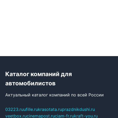
Каталог компаний для
автомобилистов
Актуальный каталог компаний по всей России
03223.ru
ufille.ru
krasotata.ru
prazdnikdushi.ru
veetbox.ru
cinemapost.ru
ciam-fr.ru
kraft-you.ru