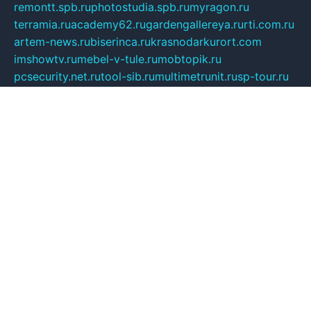
remontt.spb.ru
photostudia.spb.ru
myragon.ru
terramia.ru
academy62.ru
gardengallereya.ru
rti.com.ru
artem-news.ru
biserinca.ru
krasnodarkurort.com
imshowtv.ru
mebel-v-tule.ru
mobtopik.ru
pcsecurity.net.ru
tool-sib.ru
multimetrunit.ru
sp-tour.ru
fan-cs.ru
santeh-russia.ru
symbian9.net.ru
DSHAIR.RU
tmmotors.spb.ru
xjocuricopii.com
musavtomat.msk.ru
obustrojdom.ru
sovetcik.ru
ybaranovskaya.ru
ppknews.ru
cult-alshei.ru
JAPANRUSSIA.RU
proekciyamebel.ru
imper-finans.ru
rim.org.ru
glamourai.ru
brassminus.ru
zabor-pro.ru
ftn.pp.ru
dorogoe58.ru
laimengpacker.ru
kuzova-zapchasti.ru
sageerp.ru
taxodrom.ru
dsrazvitie.ru
hardcity.net.ru
ratinghomegames.ru
topservice25.ru
gubernyan.ru
gtglasslined.ru
ii4.ru
tssport.spb.ru
andorra24.com
blackwallstreet.ru
oboimos.ru
optim-doors.com.ru
ikuch.ru
nycr.org.ru
npa21.ru
vremya-ch.spb.ru
desert000.ru
ivtorgi.ru
ifiori.ru
catalog-statei.ru