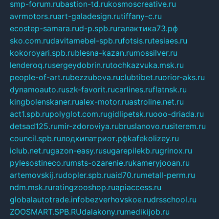
smp-forum.ru
bastion-td.ru
kosmoscreative.ru
avrmotors.ru
art-galadesign.ru
tiffany-c.ru
ecostep-samara.ru
d-p.spb.ru
галактика73.рф
sko.com.ru
davitamebel-spb.ru
fotsis.ru
tesiaes.ru
kokoroyari.spb.ru
blesna-kazan.ru
mossilver.ru
lenderoq.ru
sergeydobrin.ru
tochkazvuka.msk.ru
people-of-art.ru
bezzubova.ru
clubtibet.ru
orior-aks.ru
dynamoauto.ru
szk-favorit.ru
carlines.ru
flatnsk.ru
kingbolenskaner.ru
alex-motor.ru
astroline.net.ru
act1.spb.ru
polyglot.com.ru
gidlipetsk.ru
ooo-driada.ru
detsad125.ru
mir-zdoroviya.ru
bruslanovo.ru
siterem.ru
council.spb.ru
лодкипатриот.рф
kafekolizey.ru
iclub.net.ru
gazon-easy.ru
sugarepilekb.ru
grinox.ru
pylesostineco.ru
msts-ozarenie.ru
kameryjooan.ru
artemovskij.ru
dopler.spb.ru
aid70.ru
metall-perm.ru
ndm.msk.ru
ratingzooshop.ru
apiaccess.ru
globalautotrade.info
bezverhovskoe.ru
drsschool.ru
ZOOSMART.SPB.RU
dalakony.ru
medikijob.ru