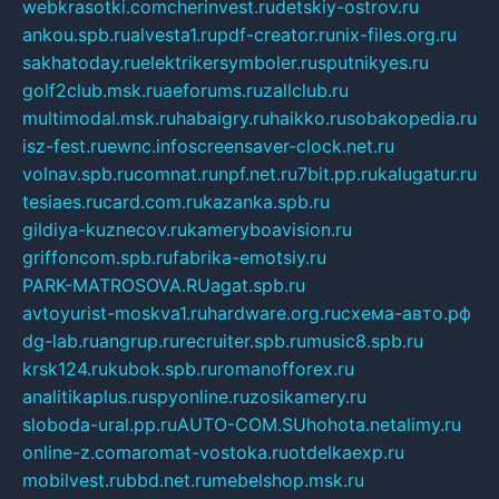
webkrasotki.com
cherinvest.ru
detskiy-ostrov.ru
ankou.spb.ru
alvesta1.ru
pdf-creator.ru
nix-files.org.ru
sakhatoday.ru
elektrikersymboler.ru
sputnikyes.ru
golf2club.msk.ru
aeforums.ru
zallclub.ru
multimodal.msk.ru
habaigry.ru
haikko.ru
sobakopedia.ru
isz-fest.ru
ewnc.info
screensaver-clock.net.ru
volnav.spb.ru
comnat.ru
npf.net.ru
7bit.pp.ru
kalugatur.ru
tesiaes.ru
card.com.ru
kazanka.spb.ru
gildiya-kuznecov.ru
kameryboavision.ru
griffoncom.spb.ru
fabrika-emotsiy.ru
PARK-MATROSOVA.RU
agat.spb.ru
avtoyurist-moskva1.ru
hardware.org.ru
схема-авто.рф
dg-lab.ru
angrup.ru
recruiter.spb.ru
music8.spb.ru
krsk124.ru
kubok.spb.ru
romanofforex.ru
analitikaplus.ru
spyonline.ru
zosikamery.ru
sloboda-ural.pp.ru
AUTO-COM.SU
hohota.net
alimy.ru
online-z.com
aromat-vostoka.ru
otdelkaexp.ru
mobilvest.ru
bbd.net.ru
mebelshop.msk.ru