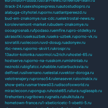
eurovision-russia.ru
strah-news.ru
freeride-team.ru
itrack-24.ru
sexshopexpress.ru
autostudiopro.ru
alabuga-cityhotel.ru
pornv.ru
atlantpereezd.ru
bud-em-znakomye.ru
a-cdc.ru
elektrostal-news.ru
korolevremont-market.ru
budem-znakomye.ru
oooagrosnab.ru
fpodaso.ru
emfire.ru
pro-otdelky.ru
ukrasotki.ru
seksuzbek.ru
seks-uzbek.ru
porno-vk.ru
sovratili.ru
olecoon.ru
vd-dosug.ru
adonyev.ru
rbc-news.ru
porno-skvirt.ru
krospr.ru
13autor-kolonka.ru
sormol.ru
2rich.ru
hostel-65.ru
hostserve.ru
porno-na-russkom.ru
mishinlab.ru
neznobi.ru
bigfatcc.ru
habble.ru
starbucksvia.ru
delfinet.ru
silvernano.ru
elestal.ru
vektor-doroga.ru
velotrenajery.ru
pronso54.ru
lenasever.ru
lovinskix.ru
show-pets.ru
smartnews03.ru
discofoxworld.ru
miraclecoon.ru
pongup.ru
hostel65.ru
liura.ru
glasspb.ru
firehunters.ru
gribowo.ru
gnalis.ru
bulkitula.ru
hometown-france.ru
1-xbeticricetc-1-xbetti-5.ru