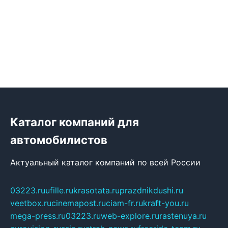
Каталог компаний для
автомобилистов
Актуальный каталог компаний по всей России
03223.ru
ufille.ru
krasotata.ru
prazdnikdushi.ru
veetbox.ru
cinemapost.ru
ciam-fr.ru
kraft-you.ru
mega-press.ru
03223.ru
web-explore.ru
rastenuya.ru