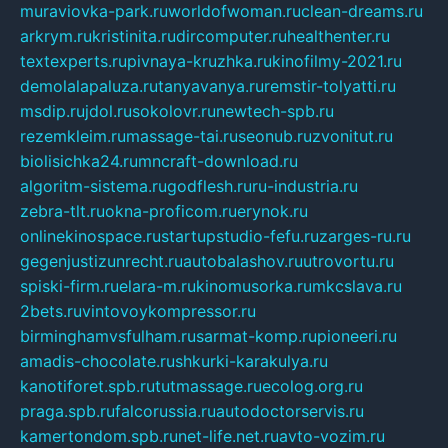
muraviovka-park.ru
worldofwoman.ru
clean-dreams.ru
arkrym.ru
kristinita.ru
dircomputer.ru
healthenter.ru
textexperts.ru
pivnaya-kruzhka.ru
kinofilmy-2021.ru
demolalapaluza.ru
tanyavanya.ru
remstir-tolyatti.ru
msdip.ru
jdol.ru
sokolovr.ru
newtech-spb.ru
rezemkleim.ru
massage-tai.ru
seonub.ru
zvonitut.ru
biolisichka24.ru
mncraft-download.ru
algoritm-sistema.ru
godflesh.ru
ru-industria.ru
zebra-tlt.ru
okna-proficom.ru
erynok.ru
onlinekinospace.ru
startupstudio-fefu.ru
zarges-ru.ru
gegenjustizunrecht.ru
autobalashov.ru
utrovortu.ru
spiski-firm.ru
elara-m.ru
kinomusorka.ru
mkcslava.ru
2bets.ru
vintovoykompressor.ru
birminghamvsfulham.ru
sarmat-komp.ru
pioneeri.ru
amadis-chocolate.ru
shkurki-karakulya.ru
kanotiforet.spb.ru
tutmassage.ru
ecolog.org.ru
praga.spb.ru
falcorussia.ru
autodoctorservis.ru
kamertondom.spb.ru
net-life.net.ru
avto-vozim.ru