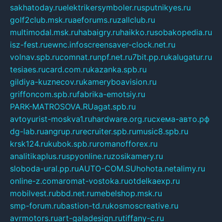
sakhatoday.ru
elektrikersymboler.ru
sputnikyes.ru
golf2club.msk.ru
aeforums.ru
zallclub.ru
multimodal.msk.ru
habaigry.ru
haikko.ru
sobakopedia.ru
isz-fest.ru
ewnc.info
screensaver-clock.net.ru
volnav.spb.ru
comnat.ru
npf.net.ru
7bit.pp.ru
kalugatur.ru
tesiaes.ru
card.com.ru
kazanka.spb.ru
gildiya-kuznecov.ru
kameryboavision.ru
griffoncom.spb.ru
fabrika-emotsiy.ru
PARK-MATROSOVA.RU
agat.spb.ru
avtoyurist-moskva1.ru
hardware.org.ru
схема-авто.рф
dg-lab.ru
angrup.ru
recruiter.spb.ru
music8.spb.ru
krsk124.ru
kubok.spb.ru
romanofforex.ru
analitikaplus.ru
spyonline.ru
zosikamery.ru
sloboda-ural.pp.ru
AUTO-COM.SU
hohota.net
alimy.ru
online-z.com
aromat-vostoka.ru
otdelkaexp.ru
mobilvest.ru
bbd.net.ru
mebelshop.msk.ru
smp-forum.ru
bastion-td.ru
kosmoscreative.ru
avrmotors.ru
art-galadesign.ru
tiffany-c.ru