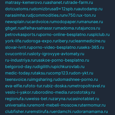
matrasy-kemerovo.ru
ashanet.ru
trade-farm.ru
dotcustoms.ru
domizbrusa9x12spb.ru
autodamp.ru
narasimha.ru
djcommodities.ru
nv750.ru
x-ton.ru
newsplain.ru
cardvoice.ru
modopaper.ru
manunae.ru
gbget.ru
alfeihavsalnassr.ru
madoma.ru
tajuncos.ru
petrovkasports.ru
porno-online-besplatno.ru
splclub.ru
york-life.ru
doroga-expo.ru
ribery.ru
cleanmedicine.ru
slovar-ivrit.ru
porno-video-besplatno.ru
seks-365.ru
ovucontrol.ru
sloty-igrovyye-avtomaty.ru
ru-industriya.ru
russkoe-porno-besplatno.ru
belgorod-day.ru
digilith.ru
pichkurovlab.ru
medic-today.ru
taksu.ru
comp123.ru
don-ykt.ru
teensvoice.ru
imgsharing.ru
domashnee-porno.ru
eva-elfie.ru
foto-tur.ru
biz-doska.ru
metropoltravel.ru
veslo-i-yakor.ru
borodino-media.ru
rostotsky.ru
regionufa.ru
weiss-bet.ru
zaryna.ru
casinotablet.ru
universalia.ru
remont-mebeli-moscow.ru
termomur.ru
clubfisher.ru
remstirufa.ru
erdamchi.ru
doramamama.ru