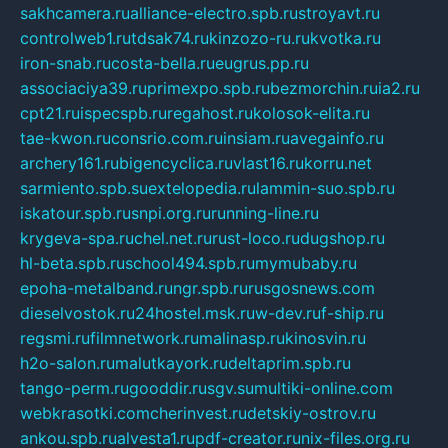
sakhcamera.ru
alliance-electro.spb.ru
stroyavt.ru
controlweb1.ru
tdsak74.ru
kinzozo-ru.ru
kvotka.ru
iron-snab.ru
costa-bella.ru
eugrus.pp.ru
associaciya39.ru
primexpo.spb.ru
bezmorchin.ru
ia2.ru
cpt21.ru
ispecspb.ru
regahost.ru
kolosok-elita.ru
tae-kwon.ru
consrio.com.ru
insiam.ru
avegainfo.ru
archery161.ru
bigencyclica.ru
vlast16.ru
korru.net
sarmiento.spb.su
extelopedia.ru
lammin-suo.spb.ru
iskatour.spb.ru
snpi.org.ru
running-line.ru
krygeva-spa.ru
chel.net.ru
rust-loco.ru
dugshop.ru
hl-beta.spb.ru
school494.spb.ru
mymubaby.ru
epoha-metalband.ru
ngr.spb.ru
rusgosnews.com
dieselvostok.ru
24hostel.msk.ru
w-dev.ru
f-ship.ru
regsmi.ru
filmnetwork.ru
malinasp.ru
kinosvin.ru
h2o-salon.ru
malutkayork.ru
deltaprim.spb.ru
tango-perm.ru
gooddir.ru
sgv.su
multiki-online.com
webkrasotki.com
cherinvest.ru
detskiy-ostrov.ru
ankou.spb.ru
alvesta1.ru
pdf-creator.ru
nix-files.org.ru