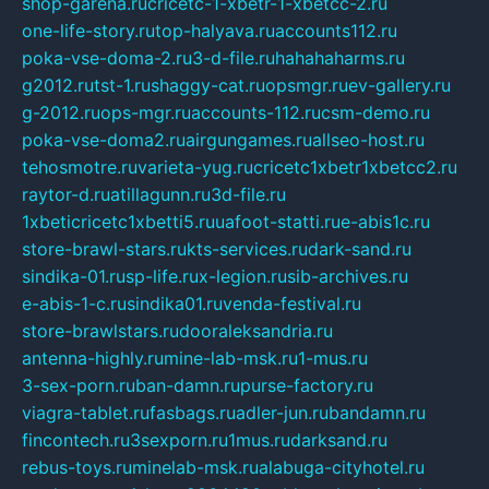
shop-garena.ru
cricetc-1-xbetr-1-xbetcc-2.ru
one-life-story.ru
top-halyava.ru
accounts112.ru
poka-vse-doma-2.ru
3-d-file.ru
hahahaharms.ru
g2012.ru
tst-1.ru
shaggy-cat.ru
opsmgr.ru
ev-gallery.ru
g-2012.ru
ops-mgr.ru
accounts-112.ru
csm-demo.ru
poka-vse-doma2.ru
airgungames.ru
allseo-host.ru
tehosmotre.ru
varieta-yug.ru
cricetc1xbetr1xbetcc2.ru
raytor-d.ru
atillagunn.ru
3d-file.ru
1xbeticricetc1xbetti5.ru
uafoot-statti.ru
e-abis1c.ru
store-brawl-stars.ru
kts-services.ru
dark-sand.ru
sindika-01.ru
sp-life.ru
x-legion.ru
sib-archives.ru
e-abis-1-c.ru
sindika01.ru
venda-festival.ru
store-brawlstars.ru
dooraleksandria.ru
antenna-highly.ru
mine-lab-msk.ru
1-mus.ru
3-sex-porn.ru
ban-damn.ru
purse-factory.ru
viagra-tablet.ru
fasbags.ru
adler-jun.ru
bandamn.ru
fincontech.ru
3sexporn.ru
1mus.ru
darksand.ru
rebus-toys.ru
minelab-msk.ru
alabuga-cityhotel.ru