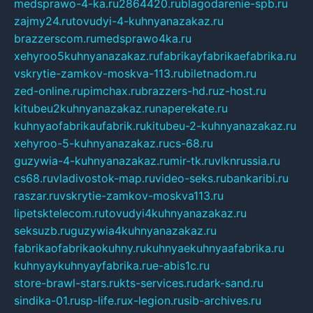
medsprawo-4-ka.ru
2864420.ru
blagodarenie-spb.ru
zajmy24.ru
tovudyi-4-kuhnyanazakaz.ru
brazzerscom.ru
medsprawo4ka.ru
xehyroo5kuhnyanazakaz.ru
fabrikayfabrikaefabrika.ru
vskrytie-zamkov-moskva-113.ru
biletnadom.ru
zed-online.ru
pimchax.ru
brazzers-hd.ru
z-host.ru
kitubeu2kuhnyanazakaz.ru
naperekate.ru
kuhnyaofabrikaufabrik.ru
kitubeu-2-kuhnyanazakaz.ru
xehyroo-5-kuhnyanazakaz.ru
cs-68.ru
guzywia-4-kuhnyanazakaz.ru
mir-tk.ru
vlknrussia.ru
cs68.ru
vladivostok-map.ru
video-seks.ru
bankaribi.ru
raszar.ru
vskrytie-zamkov-moskva113.ru
lipetsktelecom.ru
tovudyi4kuhnyanazakaz.ru
seksuzb.ru
guzywia4kuhnyanazakaz.ru
fabrikaofabrikaokuhny.ru
kuhnyaekuhnyaafabrika.ru
kuhnyaykuhnyayfabrika.ru
e-abis1c.ru
store-brawl-stars.ru
kts-services.ru
dark-sand.ru
sindika-01.ru
sp-life.ru
x-legion.ru
sib-archives.ru