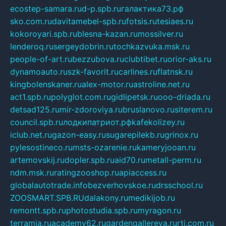
ecostep-samara.ru
d-p.spb.ru
галактика73.рф
sko.com.ru
davitamebel-spb.ru
fotsis.ru
tesiaes.ru
kokoroyari.spb.ru
blesna-kazan.ru
mossilver.ru
lenderoq.ru
sergeydobrin.ru
tochkazvuka.msk.ru
people-of-art.ru
bezzubova.ru
clubtibet.ru
orior-aks.ru
dynamoauto.ru
szk-favorit.ru
carlines.ru
flatnsk.ru
kingbolenskaner.ru
alex-motor.ru
astroline.net.ru
act1.spb.ru
polyglot.com.ru
gidlipetsk.ru
ooo-driada.ru
detsad125.ru
mir-zdoroviya.ru
bruslanovo.ru
siterem.ru
council.spb.ru
лодкипатриот.рф
kafekolizey.ru
iclub.net.ru
gazon-easy.ru
sugarepilekb.ru
grinox.ru
pylesostineco.ru
msts-ozarenie.ru
kameryjooan.ru
artemovskij.ru
dopler.spb.ru
aid70.ru
metall-perm.ru
ndm.msk.ru
ratingzooshop.ru
apiaccess.ru
globalautotrade.info
bezverhovskoe.ru
drsschool.ru
ZOOSMART.SPB.RU
dalakony.ru
medikijob.ru
remontt.spb.ru
photostudia.spb.ru
myragon.ru
terramia.ru
academy62.ru
gardengallereya.ru
rti.com.ru