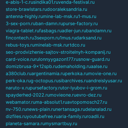
e-abis-1-c.ru
sindika01.ru
venda-festival.ru
store-brawlstars.ru
dooraleksandria.ru
antenna-highly.ru
mine-lab-msk.ru
1-mus.ru
3-sex-porn.ru
ban-damn.ru
purse-factory.ru
viagra-tablet.ru
fasbags.ru
adler-jun.ru
bandamn.ru
fincontech.ru
3sexporn.ru
1mus.ru
darksand.ru
rebus-toys.ru
minelab-msk.ru
rtdco.ru
seo-prodvizhenie-sajtov-stroitelnyh-kompanij.ru
card-voice.ru
rulonnyygazon177.ru
snow-guard.ru
domizbrusa-9x12spb.ru
demaholding.ru
aalse.ru
a380club.ru
argentinamia.ru
perkoka.ru
movie-one.ru
perk-oka.ru
g-octopus.ru
sibarchives.ru
andreislyusar.ru
naruto-x.ru
pursefactory.ru
tor-lyubov-i-grom.ru
spayderhed-2022.ru
movieone.ru
evro-dez.ru
webamator.ru
ma-absolut1.ru
avtopomosch27.ru
nv-750.ru
news-plain.ru
nertansaga.ru
delanalad.ru
dizfiles.ru
youtubefree.ru
aria-family.ru
roadli.ru
planeta-samara.ru
mysmartbuy.ru