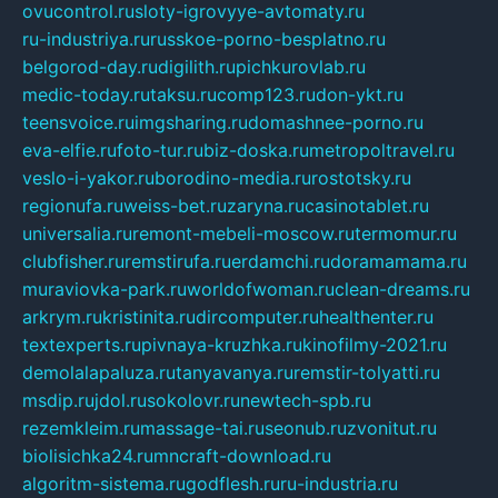
ovucontrol.ru
sloty-igrovyye-avtomaty.ru
ru-industriya.ru
russkoe-porno-besplatno.ru
belgorod-day.ru
digilith.ru
pichkurovlab.ru
medic-today.ru
taksu.ru
comp123.ru
don-ykt.ru
teensvoice.ru
imgsharing.ru
domashnee-porno.ru
eva-elfie.ru
foto-tur.ru
biz-doska.ru
metropoltravel.ru
veslo-i-yakor.ru
borodino-media.ru
rostotsky.ru
regionufa.ru
weiss-bet.ru
zaryna.ru
casinotablet.ru
universalia.ru
remont-mebeli-moscow.ru
termomur.ru
clubfisher.ru
remstirufa.ru
erdamchi.ru
doramamama.ru
muraviovka-park.ru
worldofwoman.ru
clean-dreams.ru
arkrym.ru
kristinita.ru
dircomputer.ru
healthenter.ru
textexperts.ru
pivnaya-kruzhka.ru
kinofilmy-2021.ru
demolalapaluza.ru
tanyavanya.ru
remstir-tolyatti.ru
msdip.ru
jdol.ru
sokolovr.ru
newtech-spb.ru
rezemkleim.ru
massage-tai.ru
seonub.ru
zvonitut.ru
biolisichka24.ru
mncraft-download.ru
algoritm-sistema.ru
godflesh.ru
ru-industria.ru