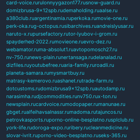
card-voice.ru
rulonnyygazon177.ru
snow-guard.ru
domizbrusa-9x12spb.ru
demaholding.ru
aalse.ru
a380club.ru
argentinamia.ru
perkoka.ru
movie-one.ru
perk-oka.ru
g-octopus.ru
sibarchives.ru
andreislyusar.ru
naruto-x.ru
pursefactory.ru
tor-lyubov-i-grom.ru
spayderhed-2022.ru
movieone.ru
evro-dez.ru
webamator.ru
ma-absolut1.ru
avtopomosch27.ru
nv-750.ru
news-plain.ru
nertansaga.ru
delanalad.ru
dizfiles.ru
youtubefree.ru
aria-family.ru
roadli.ru
planeta-samara.ru
mysmartbuy.ru
matrasy-kemerovo.ru
ashanet.ru
trade-farm.ru
dotcustoms.ru
domizbrusa9x12spb.ru
autodamp.ru
narasimha.ru
djcommodities.ru
nv750.ru
x-ton.ru
newsplain.ru
cardvoice.ru
modopaper.ru
manunae.ru
gbget.ru
alfeihavsalnassr.ru
madoma.ru
tajuncos.ru
petrovkasports.ru
porno-online-besplatno.ru
splclub.ru
york-life.ru
doroga-expo.ru
ribery.ru
cleanmedicine.ru
slovar-ivrit.ru
porno-video-besplatno.ru
seks-365.ru