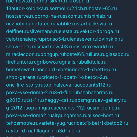
rbc-news.ru
porno-skvirt.ru
krospr.ru
13autor-kolonka.ru
sormol.ru
2rich.ru
hostel-65.ru
hostserve.ru
porno-na-russkom.ru
mishinlab.ru
neznobi.ru
bigfatcc.ru
habble.ru
starbucksvia.ru
delfinet.ru
silvernano.ru
elestal.ru
vektor-doroga.ru
velotrenajery.ru
pronso54.ru
lenasever.ru
lovinskix.ru
show-pets.ru
smartnews03.ru
discofoxworld.ru
miraclecoon.ru
pongup.ru
hostel65.ru
liura.ru
glasspb.ru
firehunters.ru
gribowo.ru
gnalis.ru
bulkitula.ru
hometown-france.ru
1-xbeticricetc-1-xbetti-5.ru
shop-garena.ru
cricetc-1-xbetr-1-xbetcc-2.ru
one-life-story.ru
top-halyava.ru
accounts112.ru
poka-vse-doma-2.ru
3-d-file.ru
hahahaharms.ru
g2012.ru
tst-1.ru
shaggy-cat.ru
opsmgr.ru
ev-gallery.ru
g-2012.ru
ops-mgr.ru
accounts-112.ru
csm-demo.ru
poka-vse-doma2.ru
airgungames.ru
allseo-host.ru
tehosmotre.ru
varieta-yug.ru
cricetc1xbetr1xbetcc2.ru
raytor-d.ru
atillagunn.ru
3d-file.ru