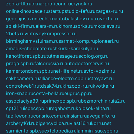
zebra-tlt.ru
okna-proficom.ru
erynok.ru
onlinekinospace.ru
startupstudio-fefu.ru
zarges-ru.ru
gegenjustizunrecht.ru
autobalashov.ru
utrovortu.ru
spiski-firm.ru
elara-m.ru
kinomusorka.ru
mkcslava.ru
2bets.ru
vintovoykompressor.ru
birminghamvsfulham.ru
sarmat-komp.ru
pioneeri.ru
amadis-chocolate.ru
shkurki-karakulya.ru
kanotiforet.spb.ru
tutmassage.ru
ecolog.org.ru
praga.spb.ru
falcorussia.ru
autodoctorservis.ru
kamertondom.spb.ru
net-life.net.ru
avto-vozim.ru
sakhcamera.ru
alliance-electro.spb.ru
stroyavt.ru
controlweb1.ru
tdsak74.ru
kinzozo-ru.ru
kvotka.ru
iron-snab.ru
costa-bella.ru
eugrus.pp.ru
associaciya39.ru
primexpo.spb.ru
bezmorchin.ru
ia2.ru
cpt21.ru
ispecspb.ru
regahost.ru
kolosok-elita.ru
tae-kwon.ru
consrio.com.ru
insiam.ru
avegainfo.ru
archery161.ru
bigencyclica.ru
vlast16.ru
korru.net
sarmiento.spb.su
extelopedia.ru
lammin-suo.spb.ru