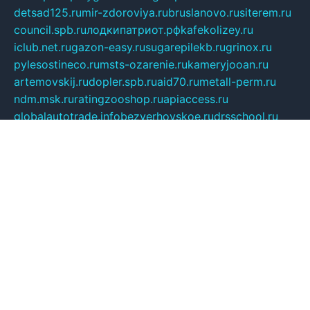
detsad125.ru
mir-zdoroviya.ru
bruslanovo.ru
siterem.ru
council.spb.ru
лодкипатриот.рф
kafekolizey.ru
iclub.net.ru
gazon-easy.ru
sugarepilekb.ru
grinox.ru
pylesostineco.ru
msts-ozarenie.ru
kameryjooan.ru
artemovskij.ru
dopler.spb.ru
aid70.ru
metall-perm.ru
ndm.msk.ru
ratingzooshop.ru
apiaccess.ru
globalautotrade.info
bezverhovskoe.ru
drsschool.ru
ZOOSMART.SPB.RU
dalakony.ru
medikijob.ru
remontt.spb.ru
photostudia.spb.ru
myragon.ru
terramia.ru
academy62.ru
gardengallereya.ru
rti.com.ru
artem-news.ru
biserinca.ru
krasnodarkurort.com
imshowtv.ru
mebel-v-tule.ru
mobtopik.ru
pcsecurity.net.ru
tool-sib.ru
multimetrunit.ru
sp-tour.ru
fan-cs.ru
santeh-russia.ru
symbian9.net.ru
DSHAIR.RU
tmmotors.spb.ru
xjocuricopii.com
musavtomat.msk.ru
obustrojdom.ru
sovetcik.ru
ybaranovskaya.ru
ppknews.ru
cult-alshei.ru
JAPANRUSSIA.RU
proekciyamebel.ru
imper-finans.ru
rim.org.ru