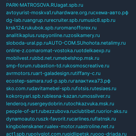
PARK-MATROSOVA.RU
agat.spb.ru
avtoyurist-moskva1.ru
hardware.org.ru
схема-авто.рф
dg-lab.ru
angrup.ru
recruiter.spb.ru
music8.spb.ru
krsk124.ru
kubok.spb.ru
romanofforex.ru
analitikaplus.ru
spyonline.ru
zosikamery.ru
sloboda-ural.pp.ru
AUTO-COM.SU
hohota.net
alimy.ru
online-z.com
aromat-vostoka.ru
otdelkaexp.ru
mobilvest.ru
bbd.net.ru
mebelshop.msk.ru
smp-forum.ru
bastion-td.ru
kosmoscreative.ru
avrmotors.ru
art-galadesign.ru
tiffany-c.ru
ecostep-samara.ru
d-p.spb.ru
галактика73.рф
sko.com.ru
davitamebel-spb.ru
fotsis.ru
tesiaes.ru
kokoroyari.spb.ru
blesna-kazan.ru
mossilver.ru
lenderoq.ru
sergeydobrin.ru
tochkazvuka.msk.ru
people-of-art.ru
bezzubova.ru
clubtibet.ru
orior-aks.ru
dynamoauto.ru
szk-favorit.ru
carlines.ru
flatnsk.ru
kingbolenskaner.ru
alex-motor.ru
astroline.net.ru
act1.spb.ru
polyglot.com.ru
gidlipetsk.ru
ooo-driada.ru