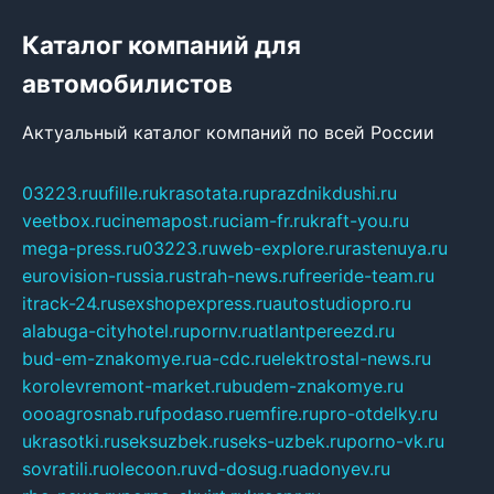
Каталог компаний для
автомобилистов
Актуальный каталог компаний по всей России
03223.ru
ufille.ru
krasotata.ru
prazdnikdushi.ru
veetbox.ru
cinemapost.ru
ciam-fr.ru
kraft-you.ru
mega-press.ru
03223.ru
web-explore.ru
rastenuya.ru
eurovision-russia.ru
strah-news.ru
freeride-team.ru
itrack-24.ru
sexshopexpress.ru
autostudiopro.ru
alabuga-cityhotel.ru
pornv.ru
atlantpereezd.ru
bud-em-znakomye.ru
a-cdc.ru
elektrostal-news.ru
korolevremont-market.ru
budem-znakomye.ru
oooagrosnab.ru
fpodaso.ru
emfire.ru
pro-otdelky.ru
ukrasotki.ru
seksuzbek.ru
seks-uzbek.ru
porno-vk.ru
sovratili.ru
olecoon.ru
vd-dosug.ru
adonyev.ru