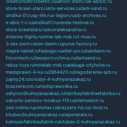
1xbeticricetc1xbetti5.ru
uafoot-statti.ru
e-abis1c.ru
store-brawl-stars.ru
kts-services.ru
dark-sand.ru
sindika-01.ru
sp-life.ru
x-legion.ru
sib-archives.ru
e-abis-1-c.ru
sindika01.ru
venda-festival.ru
store-brawlstars.ru
dooraleksandria.ru
antenna-highly.ru
mine-lab-msk.ru
1-mus.ru
3-sex-porn.ru
ban-damn.ru
purse-factory.ru
viagra-tablet.ru
fasbags.ru
adler-jun.ru
bandamn.ru
fincontech.ru
3sexporn.ru
1mus.ru
darksand.ru
rebus-toys.ru
minelab-msk.ru
alabuga-cityhotel.ru
medsprawo-4-ka.ru
2864420.ru
blagodarenie-spb.ru
zajmy24.ru
tovudyi-4-kuhnyanazakaz.ru
brazzerscom.ru
medsprawo4ka.ru
xehyroo5kuhnyanazakaz.ru
fabrikayfabrikaefabrika.ru
vskrytie-zamkov-moskva-113.ru
biletnadom.ru
zed-online.ru
pimchax.ru
brazzers-hd.ru
z-host.ru
kitubeu2kuhnyanazakaz.ru
naperekate.ru
kuhnyaofabrikaufabrik.ru
kitubeu-2-kuhnyanazakaz.ru