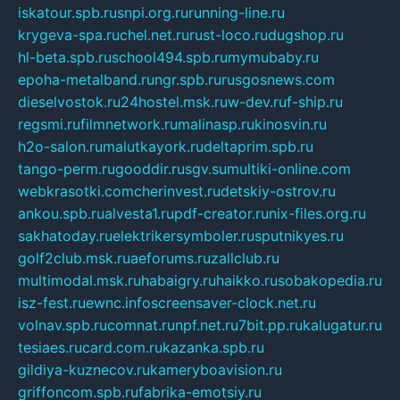
iskatour.spb.ru
snpi.org.ru
running-line.ru
krygeva-spa.ru
chel.net.ru
rust-loco.ru
dugshop.ru
hl-beta.spb.ru
school494.spb.ru
mymubaby.ru
epoha-metalband.ru
ngr.spb.ru
rusgosnews.com
dieselvostok.ru
24hostel.msk.ru
w-dev.ru
f-ship.ru
regsmi.ru
filmnetwork.ru
malinasp.ru
kinosvin.ru
h2o-salon.ru
malutkayork.ru
deltaprim.spb.ru
tango-perm.ru
gooddir.ru
sgv.su
multiki-online.com
webkrasotki.com
cherinvest.ru
detskiy-ostrov.ru
ankou.spb.ru
alvesta1.ru
pdf-creator.ru
nix-files.org.ru
sakhatoday.ru
elektrikersymboler.ru
sputnikyes.ru
golf2club.msk.ru
aeforums.ru
zallclub.ru
multimodal.msk.ru
habaigry.ru
haikko.ru
sobakopedia.ru
isz-fest.ru
ewnc.info
screensaver-clock.net.ru
volnav.spb.ru
comnat.ru
npf.net.ru
7bit.pp.ru
kalugatur.ru
tesiaes.ru
card.com.ru
kazanka.spb.ru
gildiya-kuznecov.ru
kameryboavision.ru
griffoncom.spb.ru
fabrika-emotsiy.ru