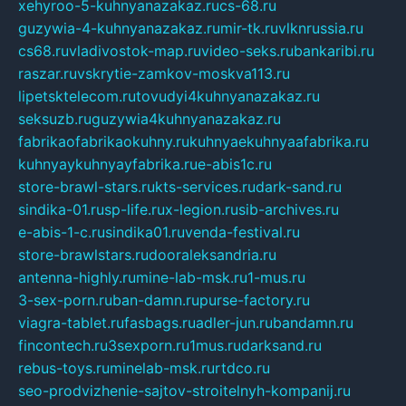
xehyroo-5-kuhnyanazakaz.ru
cs-68.ru
guzywia-4-kuhnyanazakaz.ru
mir-tk.ru
vlknrussia.ru
cs68.ru
vladivostok-map.ru
video-seks.ru
bankaribi.ru
raszar.ru
vskrytie-zamkov-moskva113.ru
lipetsktelecom.ru
tovudyi4kuhnyanazakaz.ru
seksuzb.ru
guzywia4kuhnyanazakaz.ru
fabrikaofabrikaokuhny.ru
kuhnyaekuhnyaafabrika.ru
kuhnyaykuhnyayfabrika.ru
e-abis1c.ru
store-brawl-stars.ru
kts-services.ru
dark-sand.ru
sindika-01.ru
sp-life.ru
x-legion.ru
sib-archives.ru
e-abis-1-c.ru
sindika01.ru
venda-festival.ru
store-brawlstars.ru
dooraleksandria.ru
antenna-highly.ru
mine-lab-msk.ru
1-mus.ru
3-sex-porn.ru
ban-damn.ru
purse-factory.ru
viagra-tablet.ru
fasbags.ru
adler-jun.ru
bandamn.ru
fincontech.ru
3sexporn.ru
1mus.ru
darksand.ru
rebus-toys.ru
minelab-msk.ru
rtdco.ru
seo-prodvizhenie-sajtov-stroitelnyh-kompanij.ru