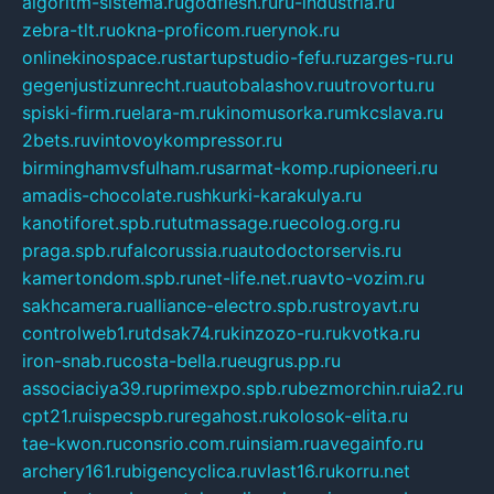
algoritm-sistema.ru
godflesh.ru
ru-industria.ru
zebra-tlt.ru
okna-proficom.ru
erynok.ru
onlinekinospace.ru
startupstudio-fefu.ru
zarges-ru.ru
gegenjustizunrecht.ru
autobalashov.ru
utrovortu.ru
spiski-firm.ru
elara-m.ru
kinomusorka.ru
mkcslava.ru
2bets.ru
vintovoykompressor.ru
birminghamvsfulham.ru
sarmat-komp.ru
pioneeri.ru
amadis-chocolate.ru
shkurki-karakulya.ru
kanotiforet.spb.ru
tutmassage.ru
ecolog.org.ru
praga.spb.ru
falcorussia.ru
autodoctorservis.ru
kamertondom.spb.ru
net-life.net.ru
avto-vozim.ru
sakhcamera.ru
alliance-electro.spb.ru
stroyavt.ru
controlweb1.ru
tdsak74.ru
kinzozo-ru.ru
kvotka.ru
iron-snab.ru
costa-bella.ru
eugrus.pp.ru
associaciya39.ru
primexpo.spb.ru
bezmorchin.ru
ia2.ru
cpt21.ru
ispecspb.ru
regahost.ru
kolosok-elita.ru
tae-kwon.ru
consrio.com.ru
insiam.ru
avegainfo.ru
archery161.ru
bigencyclica.ru
vlast16.ru
korru.net