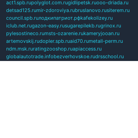
act1.spb.ru
polyglot.com.ru
gidlipetsk.ru
ooo-driada.ru
detsad125.ru
mir-zdoroviya.ru
bruslanovo.ru
siterem.ru
council.spb.ru
лодкипатриот.рф
kafekolizey.ru
iclub.net.ru
gazon-easy.ru
sugarepilekb.ru
grinox.ru
pylesostineco.ru
msts-ozarenie.ru
kameryjooan.ru
artemovskij.ru
dopler.spb.ru
aid70.ru
metall-perm.ru
ndm.msk.ru
ratingzooshop.ru
apiaccess.ru
globalautotrade.info
bezverhovskoe.ru
drsschool.ru
ZOOSMART.SPB.RU
dalakony.ru
medikijob.ru
remontt.spb.ru
photostudia.spb.ru
myragon.ru
terramia.ru
academy62.ru
gardengallereya.ru
rti.com.ru
artem-news.ru
biserinca.ru
krasnodarkurort.com
imshowtv.ru
mebel-v-tule.ru
mobtopik.ru
pcsecurity.net.ru
tool-sib.ru
multimetrunit.ru
sp-tour.ru
fan-cs.ru
santeh-russia.ru
symbian9.net.ru
DSHAIR.RU
tmmotors.spb.ru
xjocuricopii.com
musavtomat.msk.ru
obustrojdom.ru
sovetcik.ru
ybaranovskaya.ru
ppknews.ru
cult-alshei.ru
JAPANRUSSIA.RU