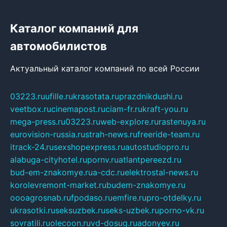
Каталог компаний для
автомобилистов
Актуальный каталог компаний по всей России
03223.ru
ufille.ru
krasotata.ru
prazdnikdushi.ru
veetbox.ru
cinemapost.ru
ciam-fr.ru
kraft-you.ru
mega-press.ru
03223.ru
web-explore.ru
rastenuya.ru
eurovision-russia.ru
strah-news.ru
freeride-team.ru
itrack-24.ru
sexshopexpress.ru
autostudiopro.ru
alabuga-cityhotel.ru
pornv.ru
atlantpereezd.ru
bud-em-znakomye.ru
a-cdc.ru
elektrostal-news.ru
korolevremont-market.ru
budem-znakomye.ru
oooagrosnab.ru
fpodaso.ru
emfire.ru
pro-otdelky.ru
ukrasotki.ru
seksuzbek.ru
seks-uzbek.ru
porno-vk.ru
sovratili.ru
olecoon.ru
vd-dosug.ru
adonyev.ru