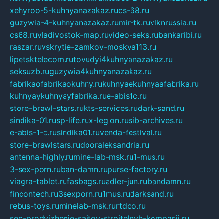
xehyroo-5-kuhnyanazakaz.ru
cs-68.ru
guzywia-4-kuhnyanazakaz.ru
mir-tk.ru
vlknrussia.ru
cs68.ru
vladivostok-map.ru
video-seks.ru
bankaribi.ru
raszar.ru
vskrytie-zamkov-moskva113.ru
lipetsktelecom.ru
tovudyi4kuhnyanazakaz.ru
seksuzb.ru
guzywia4kuhnyanazakaz.ru
fabrikaofabrikaokuhny.ru
kuhnyaekuhnyaafabrika.ru
kuhnyaykuhnyayfabrika.ru
e-abis1c.ru
store-brawl-stars.ru
kts-services.ru
dark-sand.ru
sindika-01.ru
sp-life.ru
x-legion.ru
sib-archives.ru
e-abis-1-c.ru
sindika01.ru
venda-festival.ru
store-brawlstars.ru
dooraleksandria.ru
antenna-highly.ru
mine-lab-msk.ru
1-mus.ru
3-sex-porn.ru
ban-damn.ru
purse-factory.ru
viagra-tablet.ru
fasbags.ru
adler-jun.ru
bandamn.ru
fincontech.ru
3sexporn.ru
1mus.ru
darksand.ru
rebus-toys.ru
minelab-msk.ru
rtdco.ru
seo-prodvizhenie-sajtov-stroitelnyh-kompanij.ru