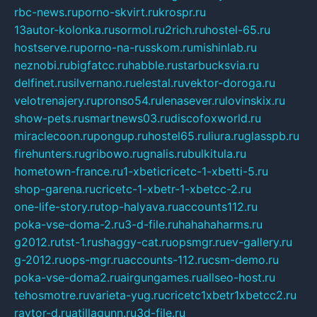
rbc-news.ru
porno-skvirt.ru
krospr.ru
13autor-kolonka.ru
sormol.ru
2rich.ru
hostel-65.ru
hostserve.ru
porno-na-russkom.ru
mishinlab.ru
neznobi.ru
bigfatcc.ru
habble.ru
starbucksvia.ru
delfinet.ru
silvernano.ru
elestal.ru
vektor-doroga.ru
velotrenajery.ru
pronso54.ru
lenasever.ru
lovinskix.ru
show-pets.ru
smartnews03.ru
discofoxworld.ru
miraclecoon.ru
pongup.ru
hostel65.ru
liura.ru
glasspb.ru
firehunters.ru
gribowo.ru
gnalis.ru
bulkitula.ru
hometown-france.ru
1-xbeticricetc-1-xbetti-5.ru
shop-garena.ru
cricetc-1-xbetr-1-xbetcc-2.ru
one-life-story.ru
top-halyava.ru
accounts112.ru
poka-vse-doma-2.ru
3-d-file.ru
hahahaharms.ru
g2012.ru
tst-1.ru
shaggy-cat.ru
opsmgr.ru
ev-gallery.ru
g-2012.ru
ops-mgr.ru
accounts-112.ru
csm-demo.ru
poka-vse-doma2.ru
airgungames.ru
allseo-host.ru
tehosmotre.ru
varieta-yug.ru
cricetc1xbetr1xbetcc2.ru
raytor-d.ru
atillagunn.ru
3d-file.ru