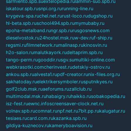
sarmiento.spb.su
extelopedia.ru
lammin-suo.spb.ru
iskatour.spb.ru
snpi.org.ru
running-line.ru
krygeva-spa.ru
chel.net.ru
rust-loco.ru
dugshop.ru
hl-beta.spb.ru
school494.spb.ru
mymubaby.ru
epoha-metalband.ru
ngr.spb.ru
rusgosnews.com
dieselvostok.ru
24hostel.msk.ru
w-dev.ru
f-ship.ru
regsmi.ru
filmnetwork.ru
malinasp.ru
kinosvin.ru
h2o-salon.ru
malutkayork.ru
deltaprim.spb.ru
tango-perm.ru
gooddir.ru
sgv.su
multiki-online.com
webkrasotki.com
cherinvest.ru
detskiy-ostrov.ru
ankou.spb.ru
alvesta1.ru
pdf-creator.ru
nix-files.org.ru
sakhatoday.ru
elektrikersymboler.ru
sputnikyes.ru
golf2club.msk.ru
aeforums.ru
zallclub.ru
multimodal.msk.ru
habaigry.ru
haikko.ru
sobakopedia.ru
isz-fest.ru
ewnc.info
screensaver-clock.net.ru
volnav.spb.ru
comnat.ru
npf.net.ru
7bit.pp.ru
kalugatur.ru
tesiaes.ru
card.com.ru
kazanka.spb.ru
gildiya-kuznecov.ru
kameryboavision.ru