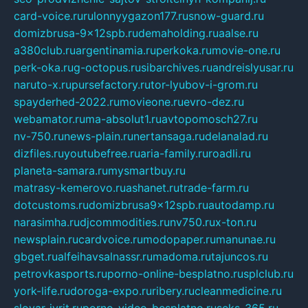
card-voice.ru
rulonnyygazon177.ru
snow-guard.ru
domizbrusa-9x12spb.ru
demaholding.ru
aalse.ru
a380club.ru
argentinamia.ru
perkoka.ru
movie-one.ru
perk-oka.ru
g-octopus.ru
sibarchives.ru
andreislyusar.ru
naruto-x.ru
pursefactory.ru
tor-lyubov-i-grom.ru
spayderhed-2022.ru
movieone.ru
evro-dez.ru
webamator.ru
ma-absolut1.ru
avtopomosch27.ru
nv-750.ru
news-plain.ru
nertansaga.ru
delanalad.ru
dizfiles.ru
youtubefree.ru
aria-family.ru
roadli.ru
planeta-samara.ru
mysmartbuy.ru
matrasy-kemerovo.ru
ashanet.ru
trade-farm.ru
dotcustoms.ru
domizbrusa9x12spb.ru
autodamp.ru
narasimha.ru
djcommodities.ru
nv750.ru
x-ton.ru
newsplain.ru
cardvoice.ru
modopaper.ru
manunae.ru
gbget.ru
alfeihavsalnassr.ru
madoma.ru
tajuncos.ru
petrovkasports.ru
porno-online-besplatno.ru
splclub.ru
york-life.ru
doroga-expo.ru
ribery.ru
cleanmedicine.ru