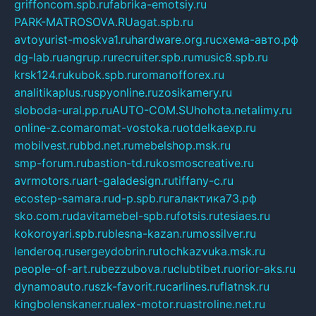
griffoncom.spb.ru
fabrika-emotsiy.ru
PARK-MATROSOVA.RU
agat.spb.ru
avtoyurist-moskva1.ru
hardware.org.ru
схема-авто.рф
dg-lab.ru
angrup.ru
recruiter.spb.ru
music8.spb.ru
krsk124.ru
kubok.spb.ru
romanofforex.ru
analitikaplus.ru
spyonline.ru
zosikamery.ru
sloboda-ural.pp.ru
AUTO-COM.SU
hohota.net
alimy.ru
online-z.com
aromat-vostoka.ru
otdelkaexp.ru
mobilvest.ru
bbd.net.ru
mebelshop.msk.ru
smp-forum.ru
bastion-td.ru
kosmoscreative.ru
avrmotors.ru
art-galadesign.ru
tiffany-c.ru
ecostep-samara.ru
d-p.spb.ru
галактика73.рф
sko.com.ru
davitamebel-spb.ru
fotsis.ru
tesiaes.ru
kokoroyari.spb.ru
blesna-kazan.ru
mossilver.ru
lenderoq.ru
sergeydobrin.ru
tochkazvuka.msk.ru
people-of-art.ru
bezzubova.ru
clubtibet.ru
orior-aks.ru
dynamoauto.ru
szk-favorit.ru
carlines.ru
flatnsk.ru
kingbolenskaner.ru
alex-motor.ru
astroline.net.ru