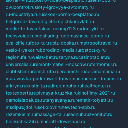
slovar-ivrit.ru
porno-video-besplatno.ru
seks-365.ru
ovucontrol.ru
sloty-igrovyye-avtomaty.ru
ru-industriya.ru
russkoe-porno-besplatno.ru
belgorod-day.ru
digilith.ru
pichkurovlab.ru
medic-today.ru
taksu.ru
comp123.ru
don-ykt.ru
teensvoice.ru
imgsharing.ru
domashnee-porno.ru
eva-elfie.ru
foto-tur.ru
biz-doska.ru
metropoltravel.ru
veslo-i-yakor.ru
borodino-media.ru
rostotsky.ru
regionufa.ru
weiss-bet.ru
zaryna.ru
casinotablet.ru
universalia.ru
remont-mebeli-moscow.ru
termomur.ru
clubfisher.ru
remstirufa.ru
erdamchi.ru
doramamama.ru
muraviovka-park.ru
worldofwoman.ru
clean-dreams.ru
arkrym.ru
kristinita.ru
dircomputer.ru
healthenter.ru
textexperts.ru
pivnaya-kruzhka.ru
kinofilmy-2021.ru
demolalapaluza.ru
tanyavanya.ru
remstir-tolyatti.ru
msdip.ru
jdol.ru
sokolovr.ru
newtech-spb.ru
rezemkleim.ru
massage-tai.ru
seonub.ru
zvonitut.ru
biolisichka24.ru
mncraft-download.ru