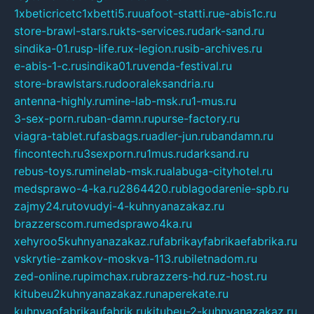
1xbeticricetc1xbetti5.ru
uafoot-statti.ru
e-abis1c.ru
store-brawl-stars.ru
kts-services.ru
dark-sand.ru
sindika-01.ru
sp-life.ru
x-legion.ru
sib-archives.ru
e-abis-1-c.ru
sindika01.ru
venda-festival.ru
store-brawlstars.ru
dooraleksandria.ru
antenna-highly.ru
mine-lab-msk.ru
1-mus.ru
3-sex-porn.ru
ban-damn.ru
purse-factory.ru
viagra-tablet.ru
fasbags.ru
adler-jun.ru
bandamn.ru
fincontech.ru
3sexporn.ru
1mus.ru
darksand.ru
rebus-toys.ru
minelab-msk.ru
alabuga-cityhotel.ru
medsprawo-4-ka.ru
2864420.ru
blagodarenie-spb.ru
zajmy24.ru
tovudyi-4-kuhnyanazakaz.ru
brazzerscom.ru
medsprawo4ka.ru
xehyroo5kuhnyanazakaz.ru
fabrikayfabrikaefabrika.ru
vskrytie-zamkov-moskva-113.ru
biletnadom.ru
zed-online.ru
pimchax.ru
brazzers-hd.ru
z-host.ru
kitubeu2kuhnyanazakaz.ru
naperekate.ru
kuhnyaofabrikaufabrik.ru
kitubeu-2-kuhnyanazakaz.ru