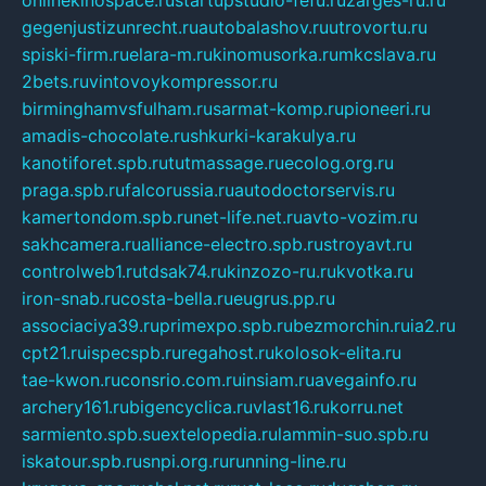
gegenjustizunrecht.ru
autobalashov.ru
utrovortu.ru
spiski-firm.ru
elara-m.ru
kinomusorka.ru
mkcslava.ru
2bets.ru
vintovoykompressor.ru
birminghamvsfulham.ru
sarmat-komp.ru
pioneeri.ru
amadis-chocolate.ru
shkurki-karakulya.ru
kanotiforet.spb.ru
tutmassage.ru
ecolog.org.ru
praga.spb.ru
falcorussia.ru
autodoctorservis.ru
kamertondom.spb.ru
net-life.net.ru
avto-vozim.ru
sakhcamera.ru
alliance-electro.spb.ru
stroyavt.ru
controlweb1.ru
tdsak74.ru
kinzozo-ru.ru
kvotka.ru
iron-snab.ru
costa-bella.ru
eugrus.pp.ru
associaciya39.ru
primexpo.spb.ru
bezmorchin.ru
ia2.ru
cpt21.ru
ispecspb.ru
regahost.ru
kolosok-elita.ru
tae-kwon.ru
consrio.com.ru
insiam.ru
avegainfo.ru
archery161.ru
bigencyclica.ru
vlast16.ru
korru.net
sarmiento.spb.su
extelopedia.ru
lammin-suo.spb.ru
iskatour.spb.ru
snpi.org.ru
running-line.ru