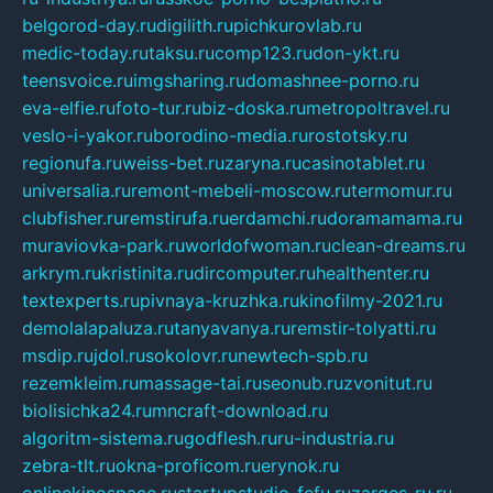
belgorod-day.ru
digilith.ru
pichkurovlab.ru
medic-today.ru
taksu.ru
comp123.ru
don-ykt.ru
teensvoice.ru
imgsharing.ru
domashnee-porno.ru
eva-elfie.ru
foto-tur.ru
biz-doska.ru
metropoltravel.ru
veslo-i-yakor.ru
borodino-media.ru
rostotsky.ru
regionufa.ru
weiss-bet.ru
zaryna.ru
casinotablet.ru
universalia.ru
remont-mebeli-moscow.ru
termomur.ru
clubfisher.ru
remstirufa.ru
erdamchi.ru
doramamama.ru
muraviovka-park.ru
worldofwoman.ru
clean-dreams.ru
arkrym.ru
kristinita.ru
dircomputer.ru
healthenter.ru
textexperts.ru
pivnaya-kruzhka.ru
kinofilmy-2021.ru
demolalapaluza.ru
tanyavanya.ru
remstir-tolyatti.ru
msdip.ru
jdol.ru
sokolovr.ru
newtech-spb.ru
rezemkleim.ru
massage-tai.ru
seonub.ru
zvonitut.ru
biolisichka24.ru
mncraft-download.ru
algoritm-sistema.ru
godflesh.ru
ru-industria.ru
zebra-tlt.ru
okna-proficom.ru
erynok.ru
onlinekinospace.ru
startupstudio-fefu.ru
zarges-ru.ru