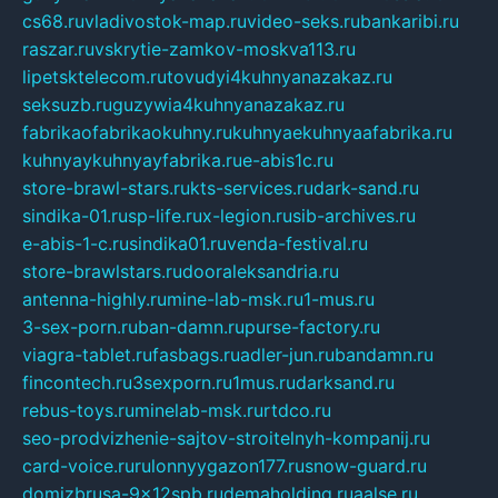
cs68.ru
vladivostok-map.ru
video-seks.ru
bankaribi.ru
raszar.ru
vskrytie-zamkov-moskva113.ru
lipetsktelecom.ru
tovudyi4kuhnyanazakaz.ru
seksuzb.ru
guzywia4kuhnyanazakaz.ru
fabrikaofabrikaokuhny.ru
kuhnyaekuhnyaafabrika.ru
kuhnyaykuhnyayfabrika.ru
e-abis1c.ru
store-brawl-stars.ru
kts-services.ru
dark-sand.ru
sindika-01.ru
sp-life.ru
x-legion.ru
sib-archives.ru
e-abis-1-c.ru
sindika01.ru
venda-festival.ru
store-brawlstars.ru
dooraleksandria.ru
antenna-highly.ru
mine-lab-msk.ru
1-mus.ru
3-sex-porn.ru
ban-damn.ru
purse-factory.ru
viagra-tablet.ru
fasbags.ru
adler-jun.ru
bandamn.ru
fincontech.ru
3sexporn.ru
1mus.ru
darksand.ru
rebus-toys.ru
minelab-msk.ru
rtdco.ru
seo-prodvizhenie-sajtov-stroitelnyh-kompanij.ru
card-voice.ru
rulonnyygazon177.ru
snow-guard.ru
domizbrusa-9x12spb.ru
demaholding.ru
aalse.ru