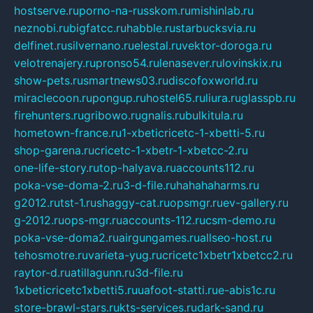
hostserve.ru
porno-na-russkom.ru
mishinlab.ru
neznobi.ru
bigfatcc.ru
habble.ru
starbucksvia.ru
delfinet.ru
silvernano.ru
elestal.ru
vektor-doroga.ru
velotrenajery.ru
pronso54.ru
lenasever.ru
lovinskix.ru
show-pets.ru
smartnews03.ru
discofoxworld.ru
miraclecoon.ru
pongup.ru
hostel65.ru
liura.ru
glasspb.ru
firehunters.ru
gribowo.ru
gnalis.ru
bulkitula.ru
hometown-france.ru
1-xbeticricetc-1-xbetti-5.ru
shop-garena.ru
cricetc-1-xbetr-1-xbetcc-2.ru
one-life-story.ru
top-halyava.ru
accounts112.ru
poka-vse-doma-2.ru
3-d-file.ru
hahahaharms.ru
g2012.ru
tst-1.ru
shaggy-cat.ru
opsmgr.ru
ev-gallery.ru
g-2012.ru
ops-mgr.ru
accounts-112.ru
csm-demo.ru
poka-vse-doma2.ru
airgungames.ru
allseo-host.ru
tehosmotre.ru
varieta-yug.ru
cricetc1xbetr1xbetcc2.ru
raytor-d.ru
atillagunn.ru
3d-file.ru
1xbeticricetc1xbetti5.ru
uafoot-statti.ru
e-abis1c.ru
store-brawl-stars.ru
kts-services.ru
dark-sand.ru