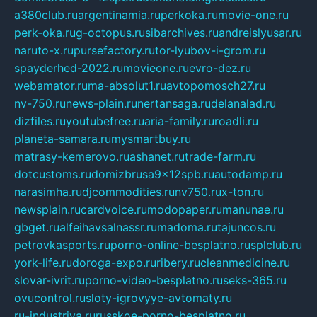
a380club.ru
argentinamia.ru
perkoka.ru
movie-one.ru
perk-oka.ru
g-octopus.ru
sibarchives.ru
andreislyusar.ru
naruto-x.ru
pursefactory.ru
tor-lyubov-i-grom.ru
spayderhed-2022.ru
movieone.ru
evro-dez.ru
webamator.ru
ma-absolut1.ru
avtopomosch27.ru
nv-750.ru
news-plain.ru
nertansaga.ru
delanalad.ru
dizfiles.ru
youtubefree.ru
aria-family.ru
roadli.ru
planeta-samara.ru
mysmartbuy.ru
matrasy-kemerovo.ru
ashanet.ru
trade-farm.ru
dotcustoms.ru
domizbrusa9x12spb.ru
autodamp.ru
narasimha.ru
djcommodities.ru
nv750.ru
x-ton.ru
newsplain.ru
cardvoice.ru
modopaper.ru
manunae.ru
gbget.ru
alfeihavsalnassr.ru
madoma.ru
tajuncos.ru
petrovkasports.ru
porno-online-besplatno.ru
splclub.ru
york-life.ru
doroga-expo.ru
ribery.ru
cleanmedicine.ru
slovar-ivrit.ru
porno-video-besplatno.ru
seks-365.ru
ovucontrol.ru
sloty-igrovyye-avtomaty.ru
ru-industriya.ru
russkoe-porno-besplatno.ru