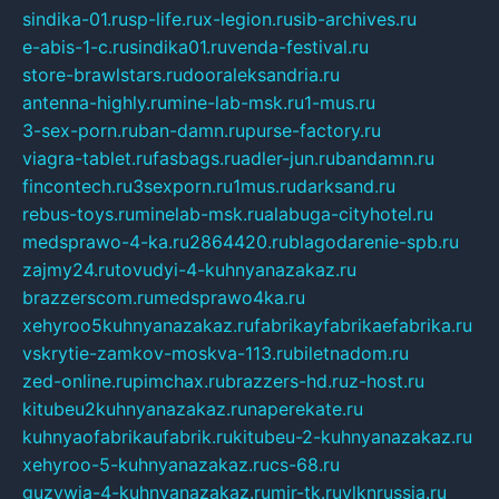
sindika-01.ru
sp-life.ru
x-legion.ru
sib-archives.ru
e-abis-1-c.ru
sindika01.ru
venda-festival.ru
store-brawlstars.ru
dooraleksandria.ru
antenna-highly.ru
mine-lab-msk.ru
1-mus.ru
3-sex-porn.ru
ban-damn.ru
purse-factory.ru
viagra-tablet.ru
fasbags.ru
adler-jun.ru
bandamn.ru
fincontech.ru
3sexporn.ru
1mus.ru
darksand.ru
rebus-toys.ru
minelab-msk.ru
alabuga-cityhotel.ru
medsprawo-4-ka.ru
2864420.ru
blagodarenie-spb.ru
zajmy24.ru
tovudyi-4-kuhnyanazakaz.ru
brazzerscom.ru
medsprawo4ka.ru
xehyroo5kuhnyanazakaz.ru
fabrikayfabrikaefabrika.ru
vskrytie-zamkov-moskva-113.ru
biletnadom.ru
zed-online.ru
pimchax.ru
brazzers-hd.ru
z-host.ru
kitubeu2kuhnyanazakaz.ru
naperekate.ru
kuhnyaofabrikaufabrik.ru
kitubeu-2-kuhnyanazakaz.ru
xehyroo-5-kuhnyanazakaz.ru
cs-68.ru
guzywia-4-kuhnyanazakaz.ru
mir-tk.ru
vlknrussia.ru