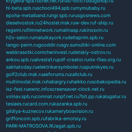
krygeva-spa.ru
chel.net.ru
rust-loco.ru
dugshop.ru
hl-beta.spb.ru
school494.spb.ru
mymubaby.ru
epoha-metalband.ru
ngr.spb.ru
rusgosnews.com
dieselvostok.ru
24hostel.msk.ru
w-dev.ru
f-ship.ru
regsmi.ru
filmnetwork.ru
malinasp.ru
kinosvin.ru
h2o-salon.ru
malutkayork.ru
deltaprim.spb.ru
tango-perm.ru
gooddir.ru
sgv.su
multiki-online.com
webkrasotki.com
cherinvest.ru
detskiy-ostrov.ru
ankou.spb.ru
alvesta1.ru
pdf-creator.ru
nix-files.org.ru
sakhatoday.ru
elektrikersymboler.ru
sputnikyes.ru
golf2club.msk.ru
aeforums.ru
zallclub.ru
multimodal.msk.ru
habaigry.ru
haikko.ru
sobakopedia.ru
isz-fest.ru
ewnc.info
screensaver-clock.net.ru
volnav.spb.ru
comnat.ru
npf.net.ru
7bit.pp.ru
kalugatur.ru
tesiaes.ru
card.com.ru
kazanka.spb.ru
gildiya-kuznecov.ru
kameryboavision.ru
griffoncom.spb.ru
fabrika-emotsiy.ru
PARK-MATROSOVA.RU
agat.spb.ru