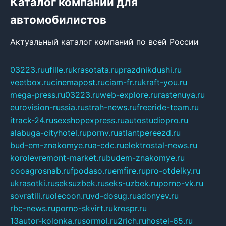
Каталог компаний для
автомобилистов
Актуальный каталог компаний по всей России
03223.ru
ufille.ru
krasotata.ru
prazdnikdushi.ru
veetbox.ru
cinemapost.ru
ciam-fr.ru
kraft-you.ru
mega-press.ru
03223.ru
web-explore.ru
rastenuya.ru
eurovision-russia.ru
strah-news.ru
freeride-team.ru
itrack-24.ru
sexshopexpress.ru
autostudiopro.ru
alabuga-cityhotel.ru
pornv.ru
atlantpereezd.ru
bud-em-znakomye.ru
a-cdc.ru
elektrostal-news.ru
korolevremont-market.ru
budem-znakomye.ru
oooagrosnab.ru
fpodaso.ru
emfire.ru
pro-otdelky.ru
ukrasotki.ru
seksuzbek.ru
seks-uzbek.ru
porno-vk.ru
sovratili.ru
olecoon.ru
vd-dosug.ru
adonyev.ru
rbc-news.ru
porno-skvirt.ru
krospr.ru
13autor-kolonka.ru
sormol.ru
2rich.ru
hostel-65.ru