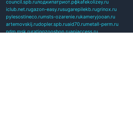
council.spb.ru
лодкипатриот.рф
kafekolizey.ru
iclub.net.ru
gazon-easy.ru
sugarepilekb.ru
grinox.ru
pylesostineco.ru
msts-ozarenie.ru
kameryjooan.ru
artemovskij.ru
dopler.spb.ru
aid70.ru
metall-perm.ru
ndm.msk.ru
ratingzooshop.ru
apiaccess.ru
globalautotrade.info
bezverhovskoe.ru
drsschool.ru
ZOOSMART.SPB.RU
dalakony.ru
medikijob.ru
remontt.spb.ru
photostudia.spb.ru
myragon.ru
terramia.ru
academy62.ru
gardengallereya.ru
rti.com.ru
artem-news.ru
biserinca.ru
krasnodarkurort.com
imshowtv.ru
mebel-v-tule.ru
mobtopik.ru
pcsecurity.net.ru
tool-sib.ru
multimetrunit.ru
sp-tour.ru
fan-cs.ru
santeh-russia.ru
symbian9.net.ru
DSHAIR.RU
tmmotors.spb.ru
xjocuricopii.com
musavtomat.msk.ru
obustrojdom.ru
sovetcik.ru
ybaranovskaya.ru
ppknews.ru
cult-alshei.ru
JAPANRUSSIA.RU
proekciyamebel.ru
imper-finans.ru
rim.org.ru
glamourai.ru
brassminus.ru
zabor-pro.ru
ftn.pp.ru