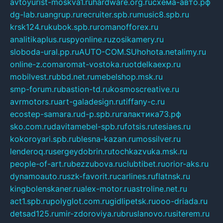
avtoyurist-moskva1.ru
hardware.org.ru
схема-авто.рф
dg-lab.ru
angrup.ru
recruiter.spb.ru
music8.spb.ru
krsk124.ru
kubok.spb.ru
romanofforex.ru
analitikaplus.ru
spyonline.ru
zosikamery.ru
sloboda-ural.pp.ru
AUTO-COM.SU
hohota.net
alimy.ru
online-z.com
aromat-vostoka.ru
otdelkaexp.ru
mobilvest.ru
bbd.net.ru
mebelshop.msk.ru
smp-forum.ru
bastion-td.ru
kosmoscreative.ru
avrmotors.ru
art-galadesign.ru
tiffany-c.ru
ecostep-samara.ru
d-p.spb.ru
галактика73.рф
sko.com.ru
davitamebel-spb.ru
fotsis.ru
tesiaes.ru
kokoroyari.spb.ru
blesna-kazan.ru
mossilver.ru
lenderoq.ru
sergeydobrin.ru
tochkazvuka.msk.ru
people-of-art.ru
bezzubova.ru
clubtibet.ru
orior-aks.ru
dynamoauto.ru
szk-favorit.ru
carlines.ru
flatnsk.ru
kingbolenskaner.ru
alex-motor.ru
astroline.net.ru
act1.spb.ru
polyglot.com.ru
gidlipetsk.ru
ooo-driada.ru
detsad125.ru
mir-zdoroviya.ru
bruslanovo.ru
siterem.ru