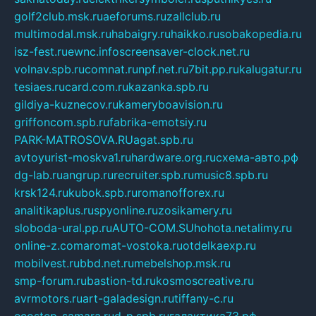
golf2club.msk.ru
aeforums.ru
zallclub.ru
multimodal.msk.ru
habaigry.ru
haikko.ru
sobakopedia.ru
isz-fest.ru
ewnc.info
screensaver-clock.net.ru
volnav.spb.ru
comnat.ru
npf.net.ru
7bit.pp.ru
kalugatur.ru
tesiaes.ru
card.com.ru
kazanka.spb.ru
gildiya-kuznecov.ru
kameryboavision.ru
griffoncom.spb.ru
fabrika-emotsiy.ru
PARK-MATROSOVA.RU
agat.spb.ru
avtoyurist-moskva1.ru
hardware.org.ru
схема-авто.рф
dg-lab.ru
angrup.ru
recruiter.spb.ru
music8.spb.ru
krsk124.ru
kubok.spb.ru
romanofforex.ru
analitikaplus.ru
spyonline.ru
zosikamery.ru
sloboda-ural.pp.ru
AUTO-COM.SU
hohota.net
alimy.ru
online-z.com
aromat-vostoka.ru
otdelkaexp.ru
mobilvest.ru
bbd.net.ru
mebelshop.msk.ru
smp-forum.ru
bastion-td.ru
kosmoscreative.ru
avrmotors.ru
art-galadesign.ru
tiffany-c.ru