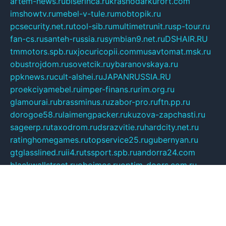
artem-news.ru
biserinca.ru
krasnodarkurort.com
imshowtv.ru
mebel-v-tule.ru
mobtopik.ru
pcsecurity.net.ru
tool-sib.ru
multimetrunit.ru
sp-tour.ru
fan-cs.ru
santeh-russia.ru
symbian9.net.ru
DSHAIR.RU
tmmotors.spb.ru
xjocuricopii.com
musavtomat.msk.ru
obustrojdom.ru
sovetcik.ru
ybaranovskaya.ru
ppknews.ru
cult-alshei.ru
JAPANRUSSIA.RU
proekciyamebel.ru
imper-finans.ru
rim.org.ru
glamourai.ru
brassminus.ru
zabor-pro.ru
ftn.pp.ru
dorogoe58.ru
laimengpacker.ru
kuzova-zapchasti.ru
sageerp.ru
taxodrom.ru
dsrazvitie.ru
hardcity.net.ru
ratinghomegames.ru
topservice25.ru
gubernyan.ru
gtglasslined.ru
ii4.ru
tssport.spb.ru
andorra24.com
blackwallstreet.ru
oboimos.ru
optim-doors.com.ru
ikuch.ru
nycr.org.ru
npa21.ru
vremya-ch.spb.ru
desert000.ru
ivtorgi.ru
ifiori.ru
catalog-statei.ru
dcv.org.ru
spetsmaster174.ru
ipkameryhiseeu.ru
dum26.ru
ruspol.spb.ru
fr-opendp.ru
kam-solnyshko.ru