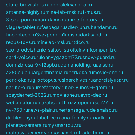
store-brawlstars.ru
dooraleksandria.ru
antenna-highly.ru
mine-lab-msk.ru
1-mus.ru
3-sex-porn.ru
ban-damn.ru
purse-factory.ru
viagra-tablet.ru
fasbags.ru
adler-jun.ru
bandamn.ru
fincontech.ru
3sexporn.ru
1mus.ru
darksand.ru
rebus-toys.ru
minelab-msk.ru
rtdco.ru
seo-prodvizhenie-sajtov-stroitelnyh-kompanij.ru
card-voice.ru
rulonnyygazon177.ru
snow-guard.ru
domizbrusa-9x12spb.ru
demaholding.ru
aalse.ru
a380club.ru
argentinamia.ru
perkoka.ru
movie-one.ru
perk-oka.ru
g-octopus.ru
sibarchives.ru
andreislyusar.ru
naruto-x.ru
pursefactory.ru
tor-lyubov-i-grom.ru
spayderhed-2022.ru
movieone.ru
evro-dez.ru
webamator.ru
ma-absolut1.ru
avtopomosch27.ru
nv-750.ru
news-plain.ru
nertansaga.ru
delanalad.ru
dizfiles.ru
youtubefree.ru
aria-family.ru
roadli.ru
planeta-samara.ru
mysmartbuy.ru
matrasy-kemerovo.ru
ashanet.ru
trade-farm.ru