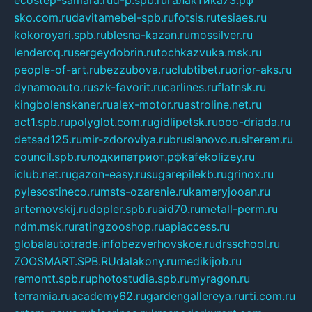
ecostep-samara.ru
d-p.spb.ru
галактика73.рф
sko.com.ru
davitamebel-spb.ru
fotsis.ru
tesiaes.ru
kokoroyari.spb.ru
blesna-kazan.ru
mossilver.ru
lenderoq.ru
sergeydobrin.ru
tochkazvuka.msk.ru
people-of-art.ru
bezzubova.ru
clubtibet.ru
orior-aks.ru
dynamoauto.ru
szk-favorit.ru
carlines.ru
flatnsk.ru
kingbolenskaner.ru
alex-motor.ru
astroline.net.ru
act1.spb.ru
polyglot.com.ru
gidlipetsk.ru
ooo-driada.ru
detsad125.ru
mir-zdoroviya.ru
bruslanovo.ru
siterem.ru
council.spb.ru
лодкипатриот.рф
kafekolizey.ru
iclub.net.ru
gazon-easy.ru
sugarepilekb.ru
grinox.ru
pylesostineco.ru
msts-ozarenie.ru
kameryjooan.ru
artemovskij.ru
dopler.spb.ru
aid70.ru
metall-perm.ru
ndm.msk.ru
ratingzooshop.ru
apiaccess.ru
globalautotrade.info
bezverhovskoe.ru
drsschool.ru
ZOOSMART.SPB.RU
dalakony.ru
medikijob.ru
remontt.spb.ru
photostudia.spb.ru
myragon.ru
terramia.ru
academy62.ru
gardengallereya.ru
rti.com.ru