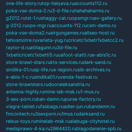
one-life-story.ru
top-halyava.ru
accounts112.ru
poka-vse-doma-2.ru
3-d-file.ru
hahahaharms.ru
g2012.ru
tst-1.ru
shaggy-cat.ru
opsmgr.ru
ev-gallery.ru
g-2012.ru
ops-mgr.ru
accounts-112.ru
csm-demo.ru
poka-vse-doma2.ru
airgungames.ru
allseo-host.ru
tehosmotre.ru
varieta-yug.ru
cricetc1xbetr1xbetcc2.ru
raytor-d.ru
atillagunn.ru
3d-file.ru
1xbeticricetc1xbetti5.ru
uafoot-statti.ru
e-abis1c.ru
store-brawl-stars.ru
kts-services.ru
dark-sand.ru
sindika-01.ru
sp-life.ru
x-legion.ru
sib-archives.ru
e-abis-1-c.ru
sindika01.ru
venda-festival.ru
store-brawlstars.ru
dooraleksandria.ru
antenna-highly.ru
mine-lab-msk.ru
1-mus.ru
3-sex-porn.ru
ban-damn.ru
purse-factory.ru
viagra-tablet.ru
fasbags.ru
adler-jun.ru
bandamn.ru
fincontech.ru
3sexporn.ru
1mus.ru
darksand.ru
rebus-toys.ru
minelab-msk.ru
alabuga-cityhotel.ru
medsprawo-4-ka.ru
2864420.ru
blagodarenie-spb.ru