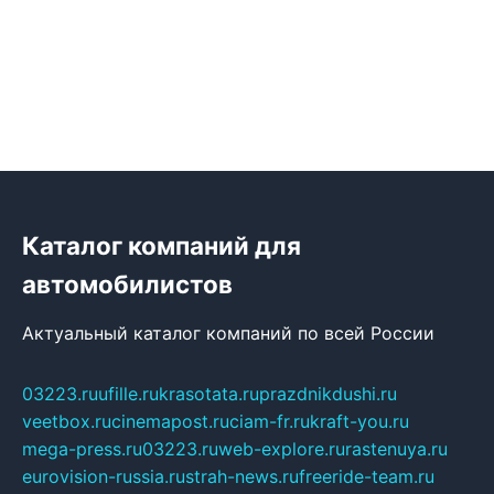
Каталог компаний для
автомобилистов
Актуальный каталог компаний по всей России
03223.ru
ufille.ru
krasotata.ru
prazdnikdushi.ru
veetbox.ru
cinemapost.ru
ciam-fr.ru
kraft-you.ru
mega-press.ru
03223.ru
web-explore.ru
rastenuya.ru
eurovision-russia.ru
strah-news.ru
freeride-team.ru