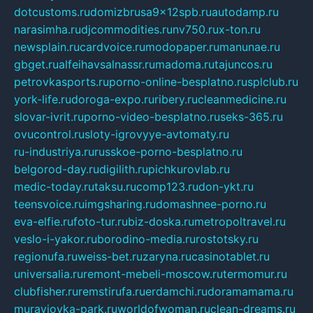
dotcustoms.ru
domizbrusa9x12spb.ru
autodamp.ru
narasimha.ru
djcommodities.ru
nv750.ru
x-ton.ru
newsplain.ru
cardvoice.ru
modopaper.ru
manunae.ru
gbget.ru
alfeihavsalnassr.ru
madoma.ru
tajuncos.ru
petrovkasports.ru
porno-online-besplatno.ru
splclub.ru
york-life.ru
doroga-expo.ru
ribery.ru
cleanmedicine.ru
slovar-ivrit.ru
porno-video-besplatno.ru
seks-365.ru
ovucontrol.ru
sloty-igrovyye-avtomaty.ru
ru-industriya.ru
russkoe-porno-besplatno.ru
belgorod-day.ru
digilith.ru
pichkurovlab.ru
medic-today.ru
taksu.ru
comp123.ru
don-ykt.ru
teensvoice.ru
imgsharing.ru
domashnee-porno.ru
eva-elfie.ru
foto-tur.ru
biz-doska.ru
metropoltravel.ru
veslo-i-yakor.ru
borodino-media.ru
rostotsky.ru
regionufa.ru
weiss-bet.ru
zaryna.ru
casinotablet.ru
universalia.ru
remont-mebeli-moscow.ru
termomur.ru
clubfisher.ru
remstirufa.ru
erdamchi.ru
doramamama.ru
muraviovka-park.ru
worldofwoman.ru
clean-dreams.ru