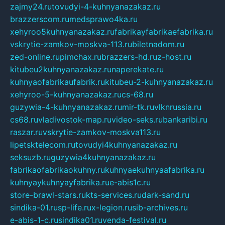
zajmy24.ru
tovudyi-4-kuhnyanazakaz.ru
brazzerscom.ru
medsprawo4ka.ru
xehyroo5kuhnyanazakaz.ru
fabrikayfabrikaefabrika.ru
vskrytie-zamkov-moskva-113.ru
biletnadom.ru
zed-online.ru
pimchax.ru
brazzers-hd.ru
z-host.ru
kitubeu2kuhnyanazakaz.ru
naperekate.ru
kuhnyaofabrikaufabrik.ru
kitubeu-2-kuhnyanazakaz.ru
xehyroo-5-kuhnyanazakaz.ru
cs-68.ru
guzywia-4-kuhnyanazakaz.ru
mir-tk.ru
vlknrussia.ru
cs68.ru
vladivostok-map.ru
video-seks.ru
bankaribi.ru
raszar.ru
vskrytie-zamkov-moskva113.ru
lipetsktelecom.ru
tovudyi4kuhnyanazakaz.ru
seksuzb.ru
guzywia4kuhnyanazakaz.ru
fabrikaofabrikaokuhny.ru
kuhnyaekuhnyaafabrika.ru
kuhnyaykuhnyayfabrika.ru
e-abis1c.ru
store-brawl-stars.ru
kts-services.ru
dark-sand.ru
sindika-01.ru
sp-life.ru
x-legion.ru
sib-archives.ru
e-abis-1-c.ru
sindika01.ru
venda-festival.ru