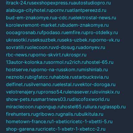
itrack-24.ru
sexshopexpress.ru
autostudiopro.ru
alabuga-cityhotel.ru
pornv.ru
atlantpereezd.ru
bud-em-znakomye.ru
a-cdc.ru
elektrostal-news.ru
korolevremont-market.ru
budem-znakomye.ru
oooagrosnab.ru
fpodaso.ru
emfire.ru
pro-otdelky.ru
ukrasotki.ru
seksuzbek.ru
seks-uzbek.ru
porno-vk.ru
sovratili.ru
olecoon.ru
vd-dosug.ru
adonyev.ru
rbc-news.ru
porno-skvirt.ru
krospr.ru
13autor-kolonka.ru
sormol.ru
2rich.ru
hostel-65.ru
hostserve.ru
porno-na-russkom.ru
mishinlab.ru
neznobi.ru
bigfatcc.ru
habble.ru
starbucksvia.ru
delfinet.ru
silvernano.ru
elestal.ru
vektor-doroga.ru
velotrenajery.ru
pronso54.ru
lenasever.ru
lovinskix.ru
show-pets.ru
smartnews03.ru
discofoxworld.ru
miraclecoon.ru
pongup.ru
hostel65.ru
liura.ru
glasspb.ru
firehunters.ru
gribowo.ru
gnalis.ru
bulkitula.ru
hometown-france.ru
1-xbeticricetc-1-xbetti-5.ru
shop-garena.ru
cricetc-1-xbetr-1-xbetcc-2.ru