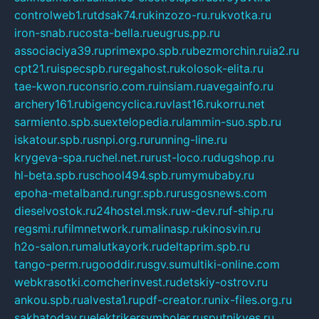
controlweb1.ru
tdsak74.ru
kinzozo-ru.ru
kvotka.ru
iron-snab.ru
costa-bella.ru
eugrus.pp.ru
associaciya39.ru
primexpo.spb.ru
bezmorchin.ru
ia2.ru
cpt21.ru
ispecspb.ru
regahost.ru
kolosok-elita.ru
tae-kwon.ru
consrio.com.ru
insiam.ru
avegainfo.ru
archery161.ru
bigencyclica.ru
vlast16.ru
korru.net
sarmiento.spb.su
extelopedia.ru
lammin-suo.spb.ru
iskatour.spb.ru
snpi.org.ru
running-line.ru
krygeva-spa.ru
chel.net.ru
rust-loco.ru
dugshop.ru
hl-beta.spb.ru
school494.spb.ru
mymubaby.ru
epoha-metalband.ru
ngr.spb.ru
rusgosnews.com
dieselvostok.ru
24hostel.msk.ru
w-dev.ru
f-ship.ru
regsmi.ru
filmnetwork.ru
malinasp.ru
kinosvin.ru
h2o-salon.ru
malutkayork.ru
deltaprim.spb.ru
tango-perm.ru
gooddir.ru
sgv.su
multiki-online.com
webkrasotki.com
cherinvest.ru
detskiy-ostrov.ru
ankou.spb.ru
alvesta1.ru
pdf-creator.ru
nix-files.org.ru
sakhatoday.ru
elektrikersymboler.ru
sputnikyes.ru