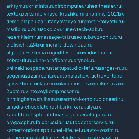
arkrym.ru
kristinita.ru
dircomputer.ru
healthenter.ru
textexperts.ru
pivnaya-kruzhka.ru
kinofilmy-2021.ru
demolalapaluza.ru
tanyavanya.ru
remstir-tolyatti.ru
msdip.ru
jdol.ru
sokolovr.ru
newtech-spb.ru
rezemkleim.ru
massage-tai.ru
seonub.ru
zvonitut.ru
biolisichka24.ru
mncraft-download.ru
algoritm-sistema.ru
godflesh.ru
ru-industria.ru
zebra-tlt.ru
okna-proficom.ru
erynok.ru
onlinekinospace.ru
startupstudio-fefu.ru
zarges-ru.ru
gegenjustizunrecht.ru
autobalashov.ru
utrovortu.ru
spiski-firm.ru
elara-m.ru
kinomusorka.ru
mkcslava.ru
2bets.ru
vintovoykompressor.ru
birminghamvsfulham.ru
sarmat-komp.ru
pioneeri.ru
amadis-chocolate.ru
shkurki-karakulya.ru
kanotiforet.spb.ru
tutmassage.ru
ecolog.org.ru
praga.spb.ru
falcorussia.ru
autodoctorservis.ru
kamertondom.spb.ru
net-life.net.ru
avto-vozim.ru
sakhcamera.ru
alliance-electro.spb.ru
stroyavt.ru