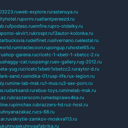
03223.ru
web-explore.ru
rastenuya.ru
tyhotel.ru
pornv.ru
atlantpereezd.ru
b.ru
fpodaso.ru
emfire.ru
pro-otdelky.ru
u
porno-skvirt.ru
krospr.ru
13autor-kolonka.ru
tarbucksvia.ru
delfinet.ru
silvernano.ru
elestal.ru
world.ru
miraclecoon.ru
pongup.ru
hostel65.ru
ru
shop-garena.ru
cricetc-1-xbetr-1-xbetcc-2.ru
ru
shaggy-cat.ru
opsmgr.ru
ev-gallery.ru
g-2012.ru
ieta-yug.ru
cricetc1xbetr1xbetcc2.ru
raytor-d.ru
dark-sand.ru
sindika-01.ru
sp-life.ru
x-legion.ru
ly.ru
mine-lab-msk.ru
1-mus.ru
3-sex-porn.ru
s.ru
darksand.ru
rebus-toys.ru
minelab-msk.ru
az.ru
brazzerscom.ru
medsprawo4ka.ru
line.ru
pimchax.ru
brazzers-hd.ru
z-host.ru
uhnyanazakaz.ru
cs-68.ru
ar.ru
vskrytie-zamkov-moskva113.ru
ru
kuhnyaekuhnyaafabrika.ru