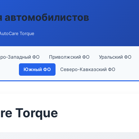
я автомобилистов
utoCare Torque
ро-Западный ФО
Приволжский ФО
Уральский ФО
Южный ФО
Северо-Кавказский ФО
re Torque