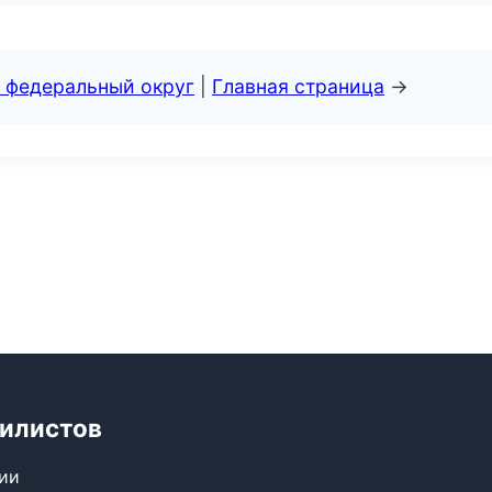
 федеральный округ
|
Главная страница
→
билистов
сии