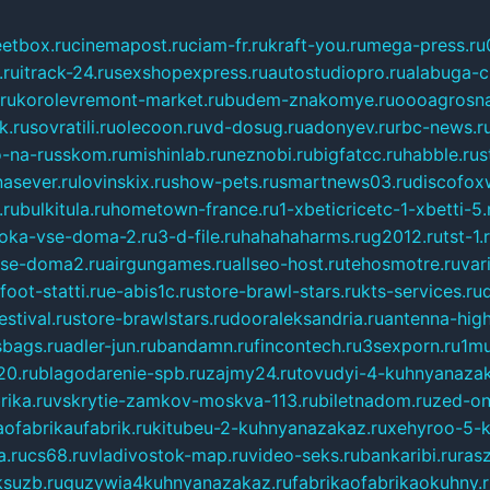
eetbox.ru
cinemapost.ru
ciam-fr.ru
kraft-you.ru
mega-press.ru
.ru
itrack-24.ru
sexshopexpress.ru
autostudiopro.ru
alabuga-ci
ru
korolevremont-market.ru
budem-znakomye.ru
oooagrosna
k.ru
sovratili.ru
olecoon.ru
vd-dosug.ru
adonyev.ru
rbc-news.r
-na-russkom.ru
mishinlab.ru
neznobi.ru
bigfatcc.ru
habble.ru
s
nasever.ru
lovinskix.ru
show-pets.ru
smartnews03.ru
discofox
.ru
bulkitula.ru
hometown-france.ru
1-xbeticricetc-1-xbetti-5.
oka-vse-doma-2.ru
3-d-file.ru
hahahaharms.ru
g2012.ru
tst-1.
se-doma2.ru
airgungames.ru
allseo-host.ru
tehosmotre.ru
var
foot-statti.ru
e-abis1c.ru
store-brawl-stars.ru
kts-services.ru
stival.ru
store-brawlstars.ru
dooraleksandria.ru
antenna-high
sbags.ru
adler-jun.ru
bandamn.ru
fincontech.ru
3sexporn.ru
1mu
0.ru
blagodarenie-spb.ru
zajmy24.ru
tovudyi-4-kuhnyanazak
rika.ru
vskrytie-zamkov-moskva-113.ru
biletnadom.ru
zed-on
ofabrikaufabrik.ru
kitubeu-2-kuhnyanazakaz.ru
xehyroo-5-k
a.ru
cs68.ru
vladivostok-map.ru
video-seks.ru
bankaribi.ru
rasz
ksuzb.ru
guzywia4kuhnyanazakaz.ru
fabrikaofabrikaokuhny.