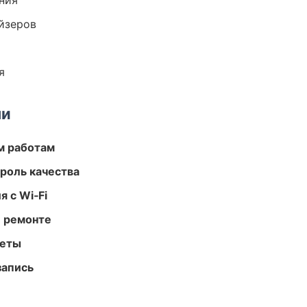
ния
йзеров
я
ми
м работам
роль качества
 с Wi‑Fi
и ремонте
меты
запись