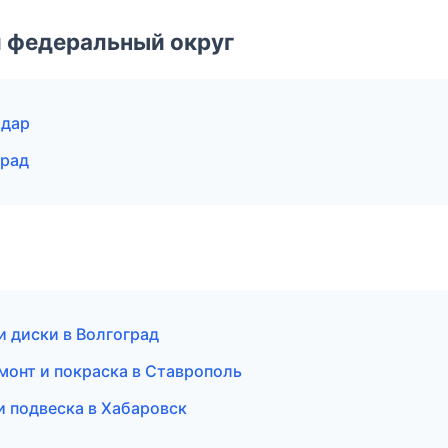
 федеральный округ
одар
град
 и диски в Волгоград
монт и покраска в Ставрополь
и подвеска в Хабаровск