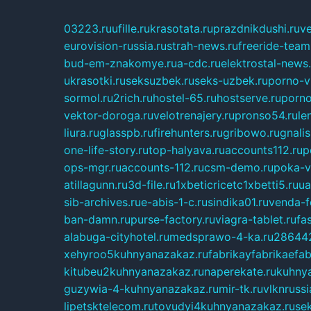
03223.ru
ufille.ru
krasotata.ru
prazdnikdushi.ru
v
eurovision-russia.ru
strah-news.ru
freeride-team
bud-em-znakomye.ru
a-cdc.ru
elektrostal-news.
ukrasotki.ru
seksuzbek.ru
seks-uzbek.ru
porno-v
sormol.ru
2rich.ru
hostel-65.ru
hostserve.ru
porno
vektor-doroga.ru
velotrenajery.ru
pronso54.ru
le
liura.ru
glasspb.ru
firehunters.ru
gribowo.ru
gnalis
one-life-story.ru
top-halyava.ru
accounts112.ru
p
ops-mgr.ru
accounts-112.ru
csm-demo.ru
poka-v
atillagunn.ru
3d-file.ru
1xbeticricetc1xbetti5.ru
ua
sib-archives.ru
e-abis-1-c.ru
sindika01.ru
venda-fe
ban-damn.ru
purse-factory.ru
viagra-tablet.ru
fa
alabuga-cityhotel.ru
medsprawo-4-ka.ru
286442
xehyroo5kuhnyanazakaz.ru
fabrikayfabrikaefab
kitubeu2kuhnyanazakaz.ru
naperekate.ru
kuhnya
guzywia-4-kuhnyanazakaz.ru
mir-tk.ru
vlknrussi
lipetsktelecom.ru
tovudyi4kuhnyanazakaz.ru
se