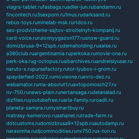
viagra-tablet.ru
fasbags.ru
adler-jun.ru
bandamn.ru
fincontech.ru
3sexporn.ru
1mus.ru
darksand.ru
rebus-toys.ru
minelab-msk.ru
rtdco.ru
seo-prodvizhenie-sajtov-stroitelnyh-kompanij.ru
card-voice.ru
rulonnyygazon177.ru
snow-guard.ru
domizbrusa-9x12spb.ru
demaholding.ru
aalse.ru
a380club.ru
argentinamia.ru
perkoka.ru
movie-one.ru
perk-oka.ru
g-octopus.ru
sibarchives.ru
andreislyusar.ru
naruto-x.ru
pursefactory.ru
tor-lyubov-i-grom.ru
spayderhed-2022.ru
movieone.ru
evro-dez.ru
webamator.ru
ma-absolut1.ru
avtopomosch27.ru
nv-750.ru
news-plain.ru
nertansaga.ru
delanalad.ru
dizfiles.ru
youtubefree.ru
aria-family.ru
roadli.ru
planeta-samara.ru
mysmartbuy.ru
matrasy-kemerovo.ru
ashanet.ru
trade-farm.ru
dotcustoms.ru
domizbrusa9x12spb.ru
autodamp.ru
narasimha.ru
djcommodities.ru
nv750.ru
x-ton.ru
newsplain.ru
cardvoice.ru
modopaper.ru
manunae.ru