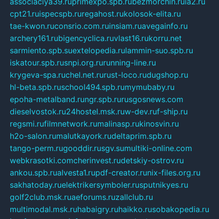
associaciya39.ru
primexpo.spb.ru
bezmorchin.ru
ia2.ru
cpt21.ru
ispecspb.ru
regahost.ru
kolosok-elita.ru
tae-kwon.ru
consrio.com.ru
insiam.ru
avegainfo.ru
archery161.ru
bigencyclica.ru
vlast16.ru
korru.net
sarmiento.spb.su
extelopedia.ru
lammin-suo.spb.ru
iskatour.spb.ru
snpi.org.ru
running-line.ru
krygeva-spa.ru
chel.net.ru
rust-loco.ru
dugshop.ru
hl-beta.spb.ru
school494.spb.ru
mymubaby.ru
epoha-metalband.ru
ngr.spb.ru
rusgosnews.com
dieselvostok.ru
24hostel.msk.ru
w-dev.ru
f-ship.ru
regsmi.ru
filmnetwork.ru
malinasp.ru
kinosvin.ru
h2o-salon.ru
malutkayork.ru
deltaprim.spb.ru
tango-perm.ru
gooddir.ru
sgv.su
multiki-online.com
webkrasotki.com
cherinvest.ru
detskiy-ostrov.ru
ankou.spb.ru
alvesta1.ru
pdf-creator.ru
nix-files.org.ru
sakhatoday.ru
elektrikersymboler.ru
sputnikyes.ru
golf2club.msk.ru
aeforums.ru
zallclub.ru
multimodal.msk.ru
habaigry.ru
haikko.ru
sobakopedia.ru