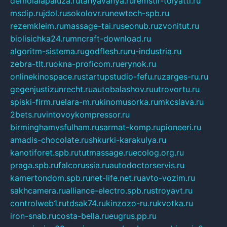
demolalapaluza.ru
tanyavanya.ru
remstir-tolyatti.ru
msdip.ru
jdol.ru
sokolovr.ru
newtech-spb.ru
rezemkleim.ru
massage-tai.ru
seonub.ru
zvonitut.ru
biolisichka24.ru
mncraft-download.ru
algoritm-sistema.ru
godflesh.ru
ru-industria.ru
zebra-tlt.ru
okna-proficom.ru
erynok.ru
onlinekinospace.ru
startupstudio-fefu.ru
zarges-ru.ru
gegenjustizunrecht.ru
autobalashov.ru
utrovortu.ru
spiski-firm.ru
elara-m.ru
kinomusorka.ru
mkcslava.ru
2bets.ru
vintovoykompressor.ru
birminghamvsfulham.ru
sarmat-komp.ru
pioneeri.ru
amadis-chocolate.ru
shkurki-karakulya.ru
kanotiforet.spb.ru
tutmassage.ru
ecolog.org.ru
praga.spb.ru
falcorussia.ru
autodoctorservis.ru
kamertondom.spb.ru
net-life.net.ru
avto-vozim.ru
sakhcamera.ru
alliance-electro.spb.ru
stroyavt.ru
controlweb1.ru
tdsak74.ru
kinzozo-ru.ru
kvotka.ru
iron-snab.ru
costa-bella.ru
eugrus.pp.ru