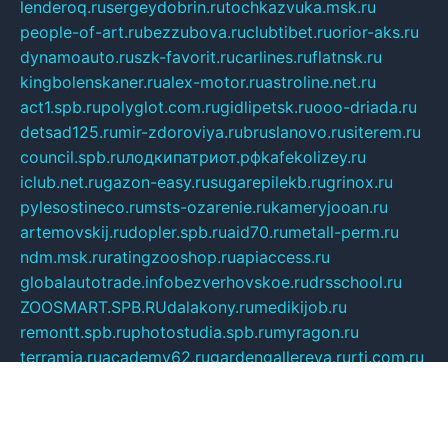
lenderoq.ru
sergeydobrin.ru
tochkazvuka.msk.ru
people-of-art.ru
bezzubova.ru
clubtibet.ru
orior-aks.ru
dynamoauto.ru
szk-favorit.ru
carlines.ru
flatnsk.ru
kingbolenskaner.ru
alex-motor.ru
astroline.net.ru
act1.spb.ru
polyglot.com.ru
gidlipetsk.ru
ooo-driada.ru
detsad125.ru
mir-zdoroviya.ru
bruslanovo.ru
siterem.ru
council.spb.ru
лодкипатриот.рф
kafekolizey.ru
iclub.net.ru
gazon-easy.ru
sugarepilekb.ru
grinox.ru
pylesostineco.ru
msts-ozarenie.ru
kameryjooan.ru
artemovskij.ru
dopler.spb.ru
aid70.ru
metall-perm.ru
ndm.msk.ru
ratingzooshop.ru
apiaccess.ru
globalautotrade.info
bezverhovskoe.ru
drsschool.ru
ZOOSMART.SPB.RU
dalakony.ru
medikijob.ru
remontt.spb.ru
photostudia.spb.ru
myragon.ru
terramia.ru
academy62.ru
gardengallereya.ru
rti.com.ru
artem-news.ru
biserinca.ru
krasnodarkurort.com
imshowtv.ru
mebel-v-tule.ru
mobtopik.ru
pcsecurity.net.ru
tool-sib.ru
multimetrunit.ru
sp-tour.ru