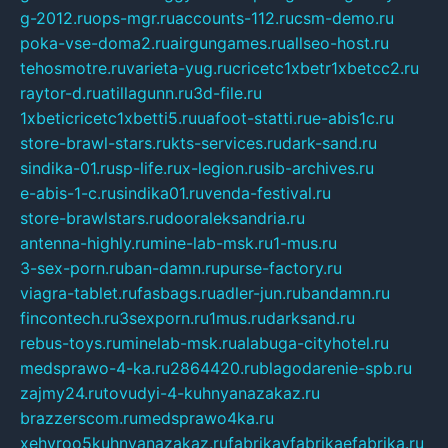
g-2012.ru
ops-mgr.ru
accounts-112.ru
csm-demo.ru
poka-vse-doma2.ru
airgungames.ru
allseo-host.ru
tehosmotre.ru
varieta-yug.ru
cricetc1xbetr1xbetcc2.ru
raytor-d.ru
atillagunn.ru
3d-file.ru
1xbeticricetc1xbetti5.ru
uafoot-statti.ru
e-abis1c.ru
store-brawl-stars.ru
kts-services.ru
dark-sand.ru
sindika-01.ru
sp-life.ru
x-legion.ru
sib-archives.ru
e-abis-1-c.ru
sindika01.ru
venda-festival.ru
store-brawlstars.ru
dooraleksandria.ru
antenna-highly.ru
mine-lab-msk.ru
1-mus.ru
3-sex-porn.ru
ban-damn.ru
purse-factory.ru
viagra-tablet.ru
fasbags.ru
adler-jun.ru
bandamn.ru
fincontech.ru
3sexporn.ru
1mus.ru
darksand.ru
rebus-toys.ru
minelab-msk.ru
alabuga-cityhotel.ru
medsprawo-4-ka.ru
2864420.ru
blagodarenie-spb.ru
zajmy24.ru
tovudyi-4-kuhnyanazakaz.ru
brazzerscom.ru
medsprawo4ka.ru
xehyroo5kuhnyanazakaz.ru
fabrikayfabrikaefabrika.ru