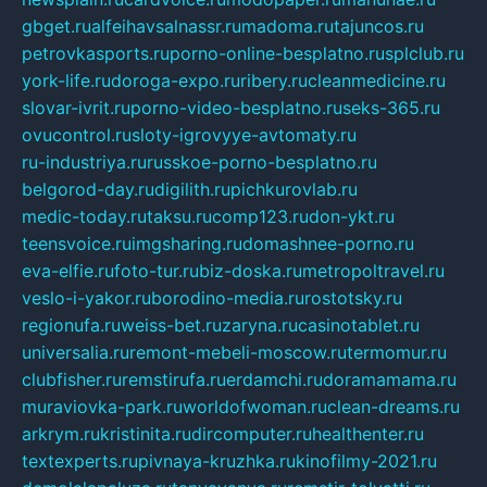
gbget.ru
alfeihavsalnassr.ru
madoma.ru
tajuncos.ru
petrovkasports.ru
porno-online-besplatno.ru
splclub.ru
york-life.ru
doroga-expo.ru
ribery.ru
cleanmedicine.ru
slovar-ivrit.ru
porno-video-besplatno.ru
seks-365.ru
ovucontrol.ru
sloty-igrovyye-avtomaty.ru
ru-industriya.ru
russkoe-porno-besplatno.ru
belgorod-day.ru
digilith.ru
pichkurovlab.ru
medic-today.ru
taksu.ru
comp123.ru
don-ykt.ru
teensvoice.ru
imgsharing.ru
domashnee-porno.ru
eva-elfie.ru
foto-tur.ru
biz-doska.ru
metropoltravel.ru
veslo-i-yakor.ru
borodino-media.ru
rostotsky.ru
regionufa.ru
weiss-bet.ru
zaryna.ru
casinotablet.ru
universalia.ru
remont-mebeli-moscow.ru
termomur.ru
clubfisher.ru
remstirufa.ru
erdamchi.ru
doramamama.ru
muraviovka-park.ru
worldofwoman.ru
clean-dreams.ru
arkrym.ru
kristinita.ru
dircomputer.ru
healthenter.ru
textexperts.ru
pivnaya-kruzhka.ru
kinofilmy-2021.ru