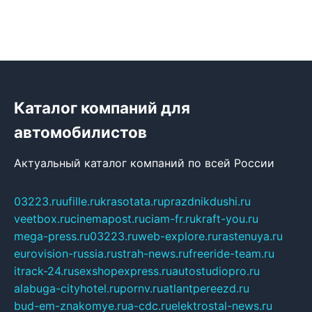
Каталог компаний для
автомобилистов
Актуальный каталог компаний по всей России
03223.ru
ufille.ru
krasotata.ru
prazdnikdushi.ru
veetbox.ru
cinemapost.ru
ciam-fr.ru
kraft-you.ru
mega-press.ru
03223.ru
web-explore.ru
rastenuya.ru
eurovision-russia.ru
strah-news.ru
freeride-team.ru
itrack-24.ru
sexshopexpress.ru
autostudiopro.ru
alabuga-cityhotel.ru
pornv.ru
atlantpereezd.ru
bud-em-znakomye.ru
a-cdc.ru
elektrostal-news.ru