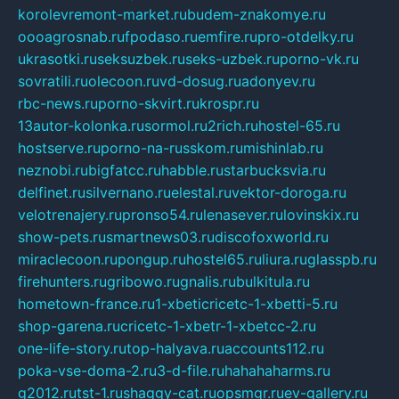
korolevremont-market.ru
budem-znakomye.ru
oooagrosnab.ru
fpodaso.ru
emfire.ru
pro-otdelky.ru
ukrasotki.ru
seksuzbek.ru
seks-uzbek.ru
porno-vk.ru
sovratili.ru
olecoon.ru
vd-dosug.ru
adonyev.ru
rbc-news.ru
porno-skvirt.ru
krospr.ru
13autor-kolonka.ru
sormol.ru
2rich.ru
hostel-65.ru
hostserve.ru
porno-na-russkom.ru
mishinlab.ru
neznobi.ru
bigfatcc.ru
habble.ru
starbucksvia.ru
delfinet.ru
silvernano.ru
elestal.ru
vektor-doroga.ru
velotrenajery.ru
pronso54.ru
lenasever.ru
lovinskix.ru
show-pets.ru
smartnews03.ru
discofoxworld.ru
miraclecoon.ru
pongup.ru
hostel65.ru
liura.ru
glasspb.ru
firehunters.ru
gribowo.ru
gnalis.ru
bulkitula.ru
hometown-france.ru
1-xbeticricetc-1-xbetti-5.ru
shop-garena.ru
cricetc-1-xbetr-1-xbetcc-2.ru
one-life-story.ru
top-halyava.ru
accounts112.ru
poka-vse-doma-2.ru
3-d-file.ru
hahahaharms.ru
g2012.ru
tst-1.ru
shaggy-cat.ru
opsmgr.ru
ev-gallery.ru