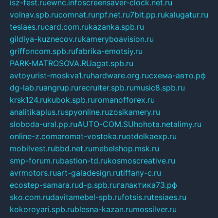
isz-fest.ru
ewnc.info
screensaver-clock.net.ru
volnav.spb.ru
comnat.ru
npf.net.ru
7bit.pp.ru
kalugatur.ru
tesiaes.ru
card.com.ru
kazanka.spb.ru
gildiya-kuznecov.ru
kameryboavision.ru
griffoncom.spb.ru
fabrika-emotsiy.ru
PARK-MATROSOVA.RU
agat.spb.ru
avtoyurist-moskva1.ru
hardware.org.ru
схема-авто.рф
dg-lab.ru
angrup.ru
recruiter.spb.ru
music8.spb.ru
krsk124.ru
kubok.spb.ru
romanofforex.ru
analitikaplus.ru
spyonline.ru
zosikamery.ru
sloboda-ural.pp.ru
AUTO-COM.SU
hohota.net
alimy.ru
online-z.com
aromat-vostoka.ru
otdelkaexp.ru
mobilvest.ru
bbd.net.ru
mebelshop.msk.ru
smp-forum.ru
bastion-td.ru
kosmoscreative.ru
avrmotors.ru
art-galadesign.ru
tiffany-c.ru
ecostep-samara.ru
d-p.spb.ru
галактика73.рф
sko.com.ru
davitamebel-spb.ru
fotsis.ru
tesiaes.ru
kokoroyari.spb.ru
blesna-kazan.ru
mossilver.ru