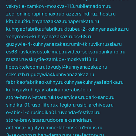
vskrytie-zamkov-moskva-113.ru
biletnadom.ru
zed-online.ru
pimchax.ru
brazzers-hd.ru
z-host.ru
kitubeu2kuhnyanazakaz.ru
naperekate.ru
kuhnyaofabrikaufabrik.ru
kitubeu-2-kuhnyanazakaz.ru
xehyroo-5-kuhnyanazakaz.ru
cs-68.ru
guzywia-4-kuhnyanazakaz.ru
mir-tk.ru
vlknrussia.ru
cs68.ru
vladivostok-map.ru
video-seks.ru
bankaribi.ru
raszar.ru
vskrytie-zamkov-moskva113.ru
lipetsktelecom.ru
tovudyi4kuhnyanazakaz.ru
seksuzb.ru
guzywia4kuhnyanazakaz.ru
fabrikaofabrikaokuhny.ru
kuhnyaekuhnyaafabrika.ru
kuhnyaykuhnyayfabrika.ru
e-abis1c.ru
store-brawl-stars.ru
kts-services.ru
dark-sand.ru
sindika-01.ru
sp-life.ru
x-legion.ru
sib-archives.ru
e-abis-1-c.ru
sindika01.ru
venda-festival.ru
store-brawlstars.ru
dooraleksandria.ru
antenna-highly.ru
mine-lab-msk.ru
1-mus.ru
3-sex-porn.ru
ban-damn.ru
purse-factory.ru