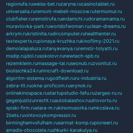
regionufa.ru
weiss-bet.ru
zaryna.ru
casinotablet.ru
universalia.ru
remont-mebeli-moscow.ru
termomur.ru
clubfisher.ru
remstirufa.ru
erdamchi.ru
doramamama.ru
muraviovka-park.ru
worldofwoman.ru
clean-dreams.ru
arkrym.ru
kristinita.ru
dircomputer.ru
healthenter.ru
textexperts.ru
pivnaya-kruzhka.ru
kinofilmy-2021.ru
demolalapaluza.ru
tanyavanya.ru
remstir-tolyatti.ru
msdip.ru
jdol.ru
sokolovr.ru
newtech-spb.ru
rezemkleim.ru
massage-tai.ru
seonub.ru
zvonitut.ru
biolisichka24.ru
mncraft-download.ru
algoritm-sistema.ru
godflesh.ru
ru-industria.ru
zebra-tlt.ru
okna-proficom.ru
erynok.ru
onlinekinospace.ru
startupstudio-fefu.ru
zarges-ru.ru
gegenjustizunrecht.ru
autobalashov.ru
utrovortu.ru
spiski-firm.ru
elara-m.ru
kinomusorka.ru
mkcslava.ru
2bets.ru
vintovoykompressor.ru
birminghamvsfulham.ru
sarmat-komp.ru
pioneeri.ru
amadis-chocolate.ru
shkurki-karakulya.ru