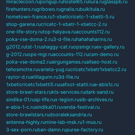
miraclecoon.ru
pongup.ru
hostel65.ru
liura.ru
glasspb.ru
firehunters.ru
gribowo.ru
gnalis.ru
bulkitula.ru
hometown-france.ru
1-xbeticricetc-1-xbetti-5.ru
shop-garena.ru
cricetc-1-xbetr-1-xbetcc-2.ru
one-life-story.ru
top-halyava.ru
accounts112.ru
poka-vse-doma-2.ru
3-d-file.ru
hahahaharms.ru
g2012.ru
tst-1.ru
shaggy-cat.ru
opsmgr.ru
ev-gallery.ru
g-2012.ru
ops-mgr.ru
accounts-112.ru
csm-demo.ru
poka-vse-doma2.ru
airgungames.ru
allseo-host.ru
tehosmotre.ru
varieta-yug.ru
cricetc1xbetr1xbetcc2.ru
raytor-d.ru
atillagunn.ru
3d-file.ru
1xbeticricetc1xbetti5.ru
uafoot-statti.ru
e-abis1c.ru
store-brawl-stars.ru
kts-services.ru
dark-sand.ru
sindika-01.ru
sp-life.ru
x-legion.ru
sib-archives.ru
e-abis-1-c.ru
sindika01.ru
venda-festival.ru
store-brawlstars.ru
dooraleksandria.ru
antenna-highly.ru
mine-lab-msk.ru
1-mus.ru
3-sex-porn.ru
ban-damn.ru
purse-factory.ru