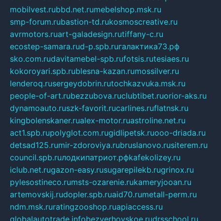
mobilvest.ru
bbd.net.ru
mebelshop.msk.ru
smp-forum.ru
bastion-td.ru
kosmoscreative.ru
avrmotors.ru
art-galadesign.ru
tiffany-c.ru
ecostep-samara.ru
d-p.spb.ru
галактика73.рф
sko.com.ru
davitamebel-spb.ru
fotsis.ru
tesiaes.ru
kokoroyari.spb.ru
blesna-kazan.ru
mossilver.ru
lenderoq.ru
sergeydobrin.ru
tochkazvuka.msk.ru
people-of-art.ru
bezzubova.ru
clubtibet.ru
orior-aks.ru
dynamoauto.ru
szk-favorit.ru
carlines.ru
flatnsk.ru
kingbolenskaner.ru
alex-motor.ru
astroline.net.ru
act1.spb.ru
polyglot.com.ru
gidlipetsk.ru
ooo-driada.ru
detsad125.ru
mir-zdoroviya.ru
bruslanovo.ru
siterem.ru
council.spb.ru
лодкипатриот.рф
kafekolizey.ru
iclub.net.ru
gazon-easy.ru
sugarepilekb.ru
grinox.ru
pylesostineco.ru
msts-ozarenie.ru
kameryjooan.ru
artemovskij.ru
dopler.spb.ru
aid70.ru
metall-perm.ru
ndm.msk.ru
ratingzooshop.ru
apiaccess.ru
globalautotrade.info
bezverhovskoe.ru
drsschool.ru