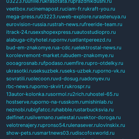
03223.ru
ufille.ru
krasotata.ru
prazdnikdushi.ru
veetbox.ru
cinemapost.ru
ciam-fr.ru
kraft-you.ru
mega-press.ru
03223.ru
web-explore.ru
rastenuya.ru
eurovision-russia.ru
strah-news.ru
freeride-team.ru
itrack-24.ru
sexshopexpress.ru
autostudiopro.ru
alabuga-cityhotel.ru
pornv.ru
atlantpereezd.ru
bud-em-znakomye.ru
a-cdc.ru
elektrostal-news.ru
korolevremont-market.ru
budem-znakomye.ru
oooagrosnab.ru
fpodaso.ru
emfire.ru
pro-otdelky.ru
ukrasotki.ru
seksuzbek.ru
seks-uzbek.ru
porno-vk.ru
sovratili.ru
olecoon.ru
vd-dosug.ru
adonyev.ru
rbc-news.ru
porno-skvirt.ru
krospr.ru
13autor-kolonka.ru
sormol.ru
2rich.ru
hostel-65.ru
hostserve.ru
porno-na-russkom.ru
mishinlab.ru
neznobi.ru
bigfatcc.ru
habble.ru
starbucksvia.ru
delfinet.ru
silvernano.ru
elestal.ru
vektor-doroga.ru
velotrenajery.ru
pronso54.ru
lenasever.ru
lovinskix.ru
show-pets.ru
smartnews03.ru
discofoxworld.ru