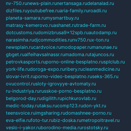
nv-750.ru
news-plain.ru
nertansaga.ru
delanalad.ru
dizfiles.ru
youtubefree.ru
aria-family.ru
roadli.ru
planeta-samara.ru
mysmartbuy.ru
matrasy-kemerovo.ru
ashanet.ru
trade-farm.ru
dotcustoms.ru
domizbrusa9x12spb.ru
autodamp.ru
narasimha.ru
djcommodities.ru
nv750.ru
x-ton.ru
newsplain.ru
cardvoice.ru
modopaper.ru
manunae.ru
gbget.ru
alfeihavsalnassr.ru
madoma.ru
tajuncos.ru
petrovkasports.ru
porno-online-besplatno.ru
splclub.ru
york-life.ru
doroga-expo.ru
ribery.ru
cleanmedicine.ru
slovar-ivrit.ru
porno-video-besplatno.ru
seks-365.ru
ovucontrol.ru
sloty-igrovyye-avtomaty.ru
ru-industriya.ru
russkoe-porno-besplatno.ru
belgorod-day.ru
digilith.ru
pichkurovlab.ru
medic-today.ru
taksu.ru
comp123.ru
don-ykt.ru
teensvoice.ru
imgsharing.ru
domashnee-porno.ru
eva-elfie.ru
foto-tur.ru
biz-doska.ru
metropoltravel.ru
veslo-i-yakor.ru
borodino-media.ru
rostotsky.ru