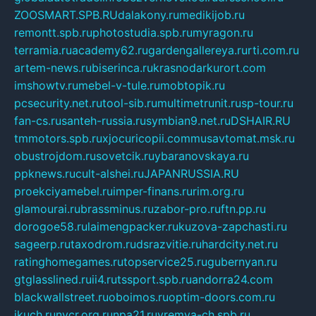
ZOOSMART.SPB.RU
dalakony.ru
medikijob.ru
remontt.spb.ru
photostudia.spb.ru
myragon.ru
terramia.ru
academy62.ru
gardengallereya.ru
rti.com.ru
artem-news.ru
biserinca.ru
krasnodarkurort.com
imshowtv.ru
mebel-v-tule.ru
mobtopik.ru
pcsecurity.net.ru
tool-sib.ru
multimetrunit.ru
sp-tour.ru
fan-cs.ru
santeh-russia.ru
symbian9.net.ru
DSHAIR.RU
tmmotors.spb.ru
xjocuricopii.com
musavtomat.msk.ru
obustrojdom.ru
sovetcik.ru
ybaranovskaya.ru
ppknews.ru
cult-alshei.ru
JAPANRUSSIA.RU
proekciyamebel.ru
imper-finans.ru
rim.org.ru
glamourai.ru
brassminus.ru
zabor-pro.ru
ftn.pp.ru
dorogoe58.ru
laimengpacker.ru
kuzova-zapchasti.ru
sageerp.ru
taxodrom.ru
dsrazvitie.ru
hardcity.net.ru
ratinghomegames.ru
topservice25.ru
gubernyan.ru
gtglasslined.ru
ii4.ru
tssport.spb.ru
andorra24.com
blackwallstreet.ru
oboimos.ru
optim-doors.com.ru
ikuch.ru
nycr.org.ru
npa21.ru
vremya-ch.spb.ru