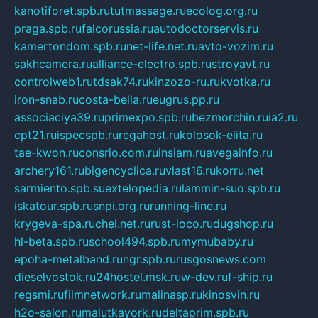
kanotiforet.spb.ru
tutmassage.ru
ecolog.org.ru
praga.spb.ru
falcorussia.ru
autodoctorservis.ru
kamertondom.spb.ru
net-life.net.ru
avto-vozim.ru
sakhcamera.ru
alliance-electro.spb.ru
stroyavt.ru
controlweb1.ru
tdsak74.ru
kinzozo-ru.ru
kvotka.ru
iron-snab.ru
costa-bella.ru
eugrus.pp.ru
associaciya39.ru
primexpo.spb.ru
bezmorchin.ru
ia2.ru
cpt21.ru
ispecspb.ru
regahost.ru
kolosok-elita.ru
tae-kwon.ru
consrio.com.ru
insiam.ru
avegainfo.ru
archery161.ru
bigencyclica.ru
vlast16.ru
korru.net
sarmiento.spb.su
extelopedia.ru
lammin-suo.spb.ru
iskatour.spb.ru
snpi.org.ru
running-line.ru
krygeva-spa.ru
chel.net.ru
rust-loco.ru
dugshop.ru
hl-beta.spb.ru
school494.spb.ru
mymubaby.ru
epoha-metalband.ru
ngr.spb.ru
rusgosnews.com
dieselvostok.ru
24hostel.msk.ru
w-dev.ru
f-ship.ru
regsmi.ru
filmnetwork.ru
malinasp.ru
kinosvin.ru
h2o-salon.ru
malutkayork.ru
deltaprim.spb.ru