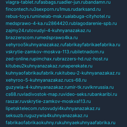
viagra-tablet.ru
fasbags.ru
adler-jun.ru
bandamn.ru
fincontech.ru
3sexporn.ru
1mus.ru
darksand.ru
rebus-toys.ru
minelab-msk.ru
alabuga-cityhotel.ru
medsprawo-4-ka.ru
2864420.ru
blagodarenie-spb.ru
zajmy24.ru
tovudyi-4-kuhnyanazakaz.ru
brazzerscom.ru
medsprawo4ka.ru
xehyroo5kuhnyanazakaz.ru
fabrikayfabrikaefabrika.ru
vskrytie-zamkov-moskva-113.ru
biletnadom.ru
zed-online.ru
pimchax.ru
brazzers-hd.ru
z-host.ru
kitubeu2kuhnyanazakaz.ru
naperekate.ru
kuhnyaofabrikaufabrik.ru
kitubeu-2-kuhnyanazakaz.ru
xehyroo-5-kuhnyanazakaz.ru
cs-68.ru
guzywia-4-kuhnyanazakaz.ru
mir-tk.ru
vlknrussia.ru
cs68.ru
vladivostok-map.ru
video-seks.ru
bankaribi.ru
raszar.ru
vskrytie-zamkov-moskva113.ru
lipetsktelecom.ru
tovudyi4kuhnyanazakaz.ru
seksuzb.ru
guzywia4kuhnyanazakaz.ru
fabrikaofabrikaokuhny.ru
kuhnyaekuhnyaafabrika.ru