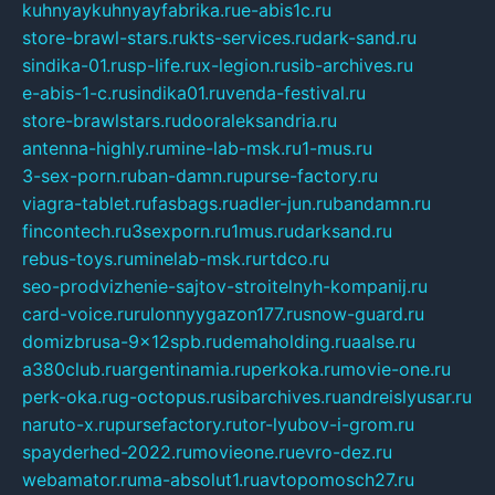
kuhnyaykuhnyayfabrika.ru
e-abis1c.ru
store-brawl-stars.ru
kts-services.ru
dark-sand.ru
sindika-01.ru
sp-life.ru
x-legion.ru
sib-archives.ru
e-abis-1-c.ru
sindika01.ru
venda-festival.ru
store-brawlstars.ru
dooraleksandria.ru
antenna-highly.ru
mine-lab-msk.ru
1-mus.ru
3-sex-porn.ru
ban-damn.ru
purse-factory.ru
viagra-tablet.ru
fasbags.ru
adler-jun.ru
bandamn.ru
fincontech.ru
3sexporn.ru
1mus.ru
darksand.ru
rebus-toys.ru
minelab-msk.ru
rtdco.ru
seo-prodvizhenie-sajtov-stroitelnyh-kompanij.ru
card-voice.ru
rulonnyygazon177.ru
snow-guard.ru
domizbrusa-9x12spb.ru
demaholding.ru
aalse.ru
a380club.ru
argentinamia.ru
perkoka.ru
movie-one.ru
perk-oka.ru
g-octopus.ru
sibarchives.ru
andreislyusar.ru
naruto-x.ru
pursefactory.ru
tor-lyubov-i-grom.ru
spayderhed-2022.ru
movieone.ru
evro-dez.ru
webamator.ru
ma-absolut1.ru
avtopomosch27.ru