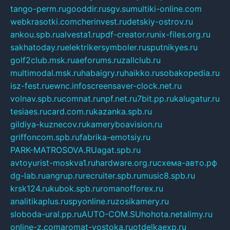
tango-perm.ru
gooddir.ru
sgv.su
multiki-online.com
webkrasotki.com
cherinvest.ru
detskiy-ostrov.ru
ankou.spb.ru
alvesta1.ru
pdf-creator.ru
nix-files.org.ru
sakhatoday.ru
elektrikersymboler.ru
sputnikyes.ru
golf2club.msk.ru
aeforums.ru
zallclub.ru
multimodal.msk.ru
habaigry.ru
haikko.ru
sobakopedia.ru
isz-fest.ru
ewnc.info
screensaver-clock.net.ru
volnav.spb.ru
comnat.ru
npf.net.ru
7bit.pp.ru
kalugatur.ru
tesiaes.ru
card.com.ru
kazanka.spb.ru
gildiya-kuznecov.ru
kameryboavision.ru
griffoncom.spb.ru
fabrika-emotsiy.ru
PARK-MATROSOVA.RU
agat.spb.ru
avtoyurist-moskva1.ru
hardware.org.ru
схема-авто.рф
dg-lab.ru
angrup.ru
recruiter.spb.ru
music8.spb.ru
krsk124.ru
kubok.spb.ru
romanofforex.ru
analitikaplus.ru
spyonline.ru
zosikamery.ru
sloboda-ural.pp.ru
AUTO-COM.SU
hohota.net
alimy.ru
online-z.com
aromat-vostoka.ru
otdelkaexp.ru