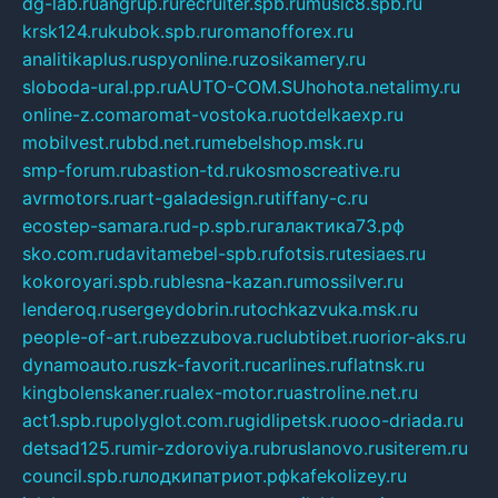
dg-lab.ru
angrup.ru
recruiter.spb.ru
music8.spb.ru
krsk124.ru
kubok.spb.ru
romanofforex.ru
analitikaplus.ru
spyonline.ru
zosikamery.ru
sloboda-ural.pp.ru
AUTO-COM.SU
hohota.net
alimy.ru
online-z.com
aromat-vostoka.ru
otdelkaexp.ru
mobilvest.ru
bbd.net.ru
mebelshop.msk.ru
smp-forum.ru
bastion-td.ru
kosmoscreative.ru
avrmotors.ru
art-galadesign.ru
tiffany-c.ru
ecostep-samara.ru
d-p.spb.ru
галактика73.рф
sko.com.ru
davitamebel-spb.ru
fotsis.ru
tesiaes.ru
kokoroyari.spb.ru
blesna-kazan.ru
mossilver.ru
lenderoq.ru
sergeydobrin.ru
tochkazvuka.msk.ru
people-of-art.ru
bezzubova.ru
clubtibet.ru
orior-aks.ru
dynamoauto.ru
szk-favorit.ru
carlines.ru
flatnsk.ru
kingbolenskaner.ru
alex-motor.ru
astroline.net.ru
act1.spb.ru
polyglot.com.ru
gidlipetsk.ru
ooo-driada.ru
detsad125.ru
mir-zdoroviya.ru
bruslanovo.ru
siterem.ru
council.spb.ru
лодкипатриот.рф
kafekolizey.ru