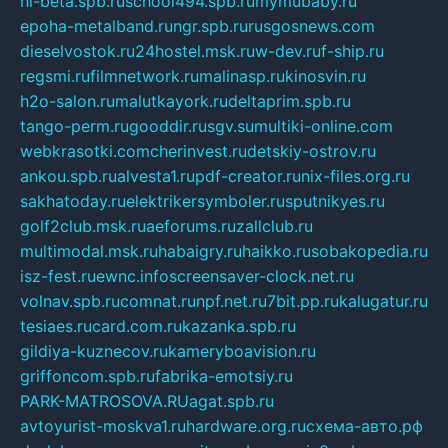
hl-beta.spb.ru
school494.spb.ru
mymubaby.ru
epoha-metalband.ru
ngr.spb.ru
rusgosnews.com
dieselvostok.ru
24hostel.msk.ru
w-dev.ru
f-ship.ru
regsmi.ru
filmnetwork.ru
malinasp.ru
kinosvin.ru
h2o-salon.ru
malutkayork.ru
deltaprim.spb.ru
tango-perm.ru
gooddir.ru
sgv.su
multiki-online.com
webkrasotki.com
cherinvest.ru
detskiy-ostrov.ru
ankou.spb.ru
alvesta1.ru
pdf-creator.ru
nix-files.org.ru
sakhatoday.ru
elektrikersymboler.ru
sputnikyes.ru
golf2club.msk.ru
aeforums.ru
zallclub.ru
multimodal.msk.ru
habaigry.ru
haikko.ru
sobakopedia.ru
isz-fest.ru
ewnc.info
screensaver-clock.net.ru
volnav.spb.ru
comnat.ru
npf.net.ru
7bit.pp.ru
kalugatur.ru
tesiaes.ru
card.com.ru
kazanka.spb.ru
gildiya-kuznecov.ru
kameryboavision.ru
griffoncom.spb.ru
fabrika-emotsiy.ru
PARK-MATROSOVA.RU
agat.spb.ru
avtoyurist-moskva1.ru
hardware.org.ru
схема-авто.рф