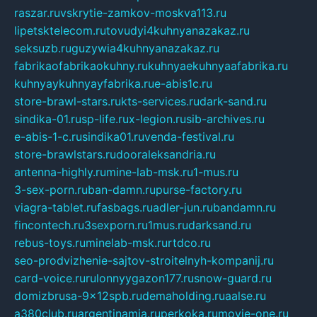
raszar.ru
vskrytie-zamkov-moskva113.ru
lipetsktelecom.ru
tovudyi4kuhnyanazakaz.ru
seksuzb.ru
guzywia4kuhnyanazakaz.ru
fabrikaofabrikaokuhny.ru
kuhnyaekuhnyaafabrika.ru
kuhnyaykuhnyayfabrika.ru
e-abis1c.ru
store-brawl-stars.ru
kts-services.ru
dark-sand.ru
sindika-01.ru
sp-life.ru
x-legion.ru
sib-archives.ru
e-abis-1-c.ru
sindika01.ru
venda-festival.ru
store-brawlstars.ru
dooraleksandria.ru
antenna-highly.ru
mine-lab-msk.ru
1-mus.ru
3-sex-porn.ru
ban-damn.ru
purse-factory.ru
viagra-tablet.ru
fasbags.ru
adler-jun.ru
bandamn.ru
fincontech.ru
3sexporn.ru
1mus.ru
darksand.ru
rebus-toys.ru
minelab-msk.ru
rtdco.ru
seo-prodvizhenie-sajtov-stroitelnyh-kompanij.ru
card-voice.ru
rulonnyygazon177.ru
snow-guard.ru
domizbrusa-9x12spb.ru
demaholding.ru
aalse.ru
a380club.ru
argentinamia.ru
perkoka.ru
movie-one.ru