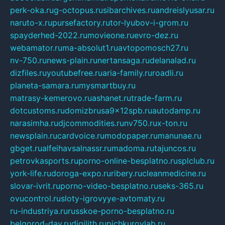
perk-oka.ru
g-octopus.ru
sibarchives.ru
andreislyusar.ru
naruto-x.ru
pursefactory.ru
tor-lyubov-i-grom.ru
spayderhed-2022.ru
movieone.ru
evro-dez.ru
webamator.ru
ma-absolut1.ru
avtopomosch27.ru
nv-750.ru
news-plain.ru
nertansaga.ru
delanalad.ru
dizfiles.ru
youtubefree.ru
aria-family.ru
roadli.ru
planeta-samara.ru
mysmartbuy.ru
matrasy-kemerovo.ru
ashanet.ru
trade-farm.ru
dotcustoms.ru
domizbrusa9x12spb.ru
autodamp.ru
narasimha.ru
djcommodities.ru
nv750.ru
x-ton.ru
newsplain.ru
cardvoice.ru
modopaper.ru
manunae.ru
gbget.ru
alfeihavsalnassr.ru
madoma.ru
tajuncos.ru
petrovkasports.ru
porno-online-besplatno.ru
splclub.ru
york-life.ru
doroga-expo.ru
ribery.ru
cleanmedicine.ru
slovar-ivrit.ru
porno-video-besplatno.ru
seks-365.ru
ovucontrol.ru
sloty-igrovyye-avtomaty.ru
ru-industriya.ru
russkoe-porno-besplatno.ru
belgorod-day.ru
digilith.ru
pichkurovlab.ru