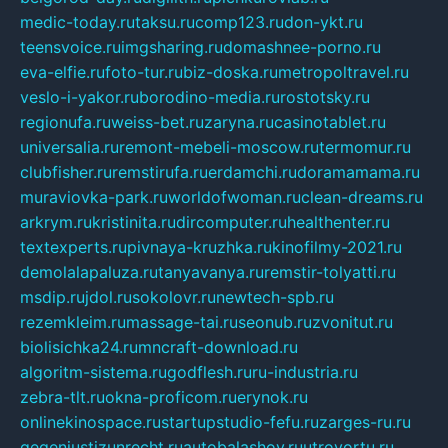
medic-today.ru
taksu.ru
comp123.ru
don-ykt.ru
teensvoice.ru
imgsharing.ru
domashnee-porno.ru
eva-elfie.ru
foto-tur.ru
biz-doska.ru
metropoltravel.ru
veslo-i-yakor.ru
borodino-media.ru
rostotsky.ru
regionufa.ru
weiss-bet.ru
zaryna.ru
casinotablet.ru
universalia.ru
remont-mebeli-moscow.ru
termomur.ru
clubfisher.ru
remstirufa.ru
erdamchi.ru
doramamama.ru
muraviovka-park.ru
worldofwoman.ru
clean-dreams.ru
arkrym.ru
kristinita.ru
dircomputer.ru
healthenter.ru
textexperts.ru
pivnaya-kruzhka.ru
kinofilmy-2021.ru
demolalapaluza.ru
tanyavanya.ru
remstir-tolyatti.ru
msdip.ru
jdol.ru
sokolovr.ru
newtech-spb.ru
rezemkleim.ru
massage-tai.ru
seonub.ru
zvonitut.ru
biolisichka24.ru
mncraft-download.ru
algoritm-sistema.ru
godflesh.ru
ru-industria.ru
zebra-tlt.ru
okna-proficom.ru
erynok.ru
onlinekinospace.ru
startupstudio-fefu.ru
zarges-ru.ru
gegenjustizunrecht.ru
autobalashov.ru
utrovortu.ru