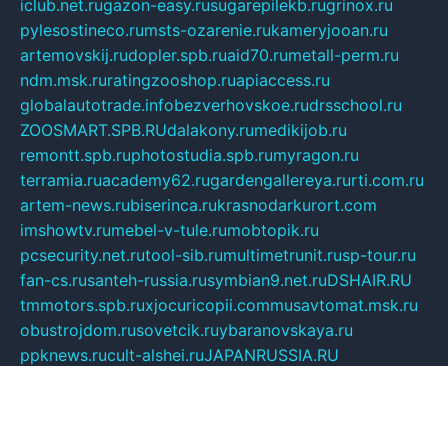
iclub.net.ru
gazon-easy.ru
sugarepilekb.ru
grinox.ru
pylesostineco.ru
msts-ozarenie.ru
kameryjooan.ru
artemovskij.ru
dopler.spb.ru
aid70.ru
metall-perm.ru
ndm.msk.ru
ratingzooshop.ru
apiaccess.ru
globalautotrade.info
bezverhovskoe.ru
drsschool.ru
ZOOSMART.SPB.RU
dalakony.ru
medikijob.ru
remontt.spb.ru
photostudia.spb.ru
myragon.ru
terramia.ru
academy62.ru
gardengallereya.ru
rti.com.ru
artem-news.ru
biserinca.ru
krasnodarkurort.com
imshowtv.ru
mebel-v-tule.ru
mobtopik.ru
pcsecurity.net.ru
tool-sib.ru
multimetrunit.ru
sp-tour.ru
fan-cs.ru
santeh-russia.ru
symbian9.net.ru
DSHAIR.RU
tmmotors.spb.ru
xjocuricopii.com
musavtomat.msk.ru
obustrojdom.ru
sovetcik.ru
ybaranovskaya.ru
ppknews.ru
cult-alshei.ru
JAPANRUSSIA.RU
proekciyamebel.ru
imper-finans.ru
rim.org.ru
glamourai.ru
brassminus.ru
zabor-pro.ru
ftn.pp.ru
dorogoe58.ru
laimengpacker.ru
kuzova-zapchasti.ru