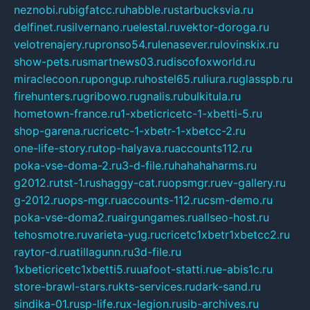
neznobi.ru
bigfatcc.ru
habble.ru
starbucksvia.ru
delfinet.ru
silvernano.ru
elestal.ru
vektor-doroga.ru
velotrenajery.ru
pronso54.ru
lenasever.ru
lovinskix.ru
show-pets.ru
smartnews03.ru
discofoxworld.ru
miraclecoon.ru
pongup.ru
hostel65.ru
liura.ru
glasspb.ru
firehunters.ru
gribowo.ru
gnalis.ru
bulkitula.ru
hometown-france.ru
1-xbeticricetc-1-xbetti-5.ru
shop-garena.ru
cricetc-1-xbetr-1-xbetcc-2.ru
one-life-story.ru
top-halyava.ru
accounts112.ru
poka-vse-doma-2.ru
3-d-file.ru
hahahaharms.ru
g2012.ru
tst-1.ru
shaggy-cat.ru
opsmgr.ru
ev-gallery.ru
g-2012.ru
ops-mgr.ru
accounts-112.ru
csm-demo.ru
poka-vse-doma2.ru
airgungames.ru
allseo-host.ru
tehosmotre.ru
varieta-yug.ru
cricetc1xbetr1xbetcc2.ru
raytor-d.ru
atillagunn.ru
3d-file.ru
1xbeticricetc1xbetti5.ru
uafoot-statti.ru
e-abis1c.ru
store-brawl-stars.ru
kts-services.ru
dark-sand.ru
sindika-01.ru
sp-life.ru
x-legion.ru
sib-archives.ru