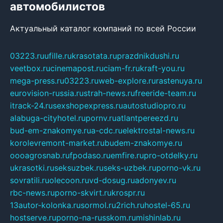
автомобилистов
Актуальный каталог компаний по всей России
03223.ru
ufille.ru
krasotata.ru
prazdnikdushi.ru
veetbox.ru
cinemapost.ru
ciam-fr.ru
kraft-you.ru
mega-press.ru
03223.ru
web-explore.ru
rastenuya.ru
eurovision-russia.ru
strah-news.ru
freeride-team.ru
itrack-24.ru
sexshopexpress.ru
autostudiopro.ru
alabuga-cityhotel.ru
pornv.ru
atlantpereezd.ru
bud-em-znakomye.ru
a-cdc.ru
elektrostal-news.ru
korolevremont-market.ru
budem-znakomye.ru
oooagrosnab.ru
fpodaso.ru
emfire.ru
pro-otdelky.ru
ukrasotki.ru
seksuzbek.ru
seks-uzbek.ru
porno-vk.ru
sovratili.ru
olecoon.ru
vd-dosug.ru
adonyev.ru
rbc-news.ru
porno-skvirt.ru
krospr.ru
13autor-kolonka.ru
sormol.ru
2rich.ru
hostel-65.ru
hostserve.ru
porno-na-russkom.ru
mishinlab.ru