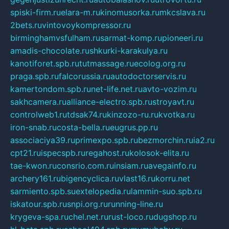
spiski-firm.ru
elara-m.ru
kinomusorka.ru
mkcslava.ru
2bets.ru
vintovoykompressor.ru
birminghamvsfulham.ru
sarmat-komp.ru
pioneeri.ru
amadis-chocolate.ru
shkurki-karakulya.ru
kanotiforet.spb.ru
tutmassage.ru
ecolog.org.ru
praga.spb.ru
falcorussia.ru
autodoctorservis.ru
kamertondom.spb.ru
net-life.net.ru
avto-vozim.ru
sakhcamera.ru
alliance-electro.spb.ru
stroyavt.ru
controlweb1.ru
tdsak74.ru
kinzozo-ru.ru
kvotka.ru
iron-snab.ru
costa-bella.ru
eugrus.pp.ru
associaciya39.ru
primexpo.spb.ru
bezmorchin.ru
ia2.ru
cpt21.ru
ispecspb.ru
regahost.ru
kolosok-elita.ru
tae-kwon.ru
consrio.com.ru
insiam.ru
avegainfo.ru
archery161.ru
bigencyclica.ru
vlast16.ru
korru.net
sarmiento.spb.su
extelopedia.ru
lammin-suo.spb.ru
iskatour.spb.ru
snpi.org.ru
running-line.ru
krygeva-spa.ru
chel.net.ru
rust-loco.ru
dugshop.ru