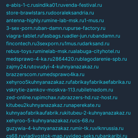
e-abis-1-c.ru
sindika01.ru
venda-festival.ru
store-brawlstars.ru
dooraleksandria.ru
antenna-highly.ru
mine-lab-msk.ru
1-mus.ru
3-sex-porn.ru
ban-damn.ru
purse-factory.ru
viagra-tablet.ru
fasbags.ru
adler-jun.ru
bandamn.ru
fincontech.ru
3sexporn.ru
1mus.ru
darksand.ru
rebus-toys.ru
minelab-msk.ru
alabuga-cityhotel.ru
medsprawo-4-ka.ru
2864420.ru
blagodarenie-spb.ru
zajmy24.ru
tovudyi-4-kuhnyanazakaz.ru
brazzerscom.ru
medsprawo4ka.ru
xehyroo5kuhnyanazakaz.ru
fabrikayfabrikaefabrika.ru
vskrytie-zamkov-moskva-113.ru
biletnadom.ru
zed-online.ru
pimchax.ru
brazzers-hd.ru
z-host.ru
kitubeu2kuhnyanazakaz.ru
naperekate.ru
kuhnyaofabrikaufabrik.ru
kitubeu-2-kuhnyanazakaz.ru
xehyroo-5-kuhnyanazakaz.ru
cs-68.ru
guzywia-4-kuhnyanazakaz.ru
mir-tk.ru
vlknrussia.ru
cs68.ru
vladivostok-map.ru
video-seks.ru
bankaribi.ru