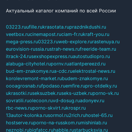
Актуальный каталог компаний по всей России
03223.ru
ufille.ru
krasotata.ru
prazdnikdushi.ru
veetbox.ru
cinemapost.ru
ciam-fr.ru
kraft-you.ru
mega-press.ru
03223.ru
web-explore.ru
rastenuya.ru
eurovision-russia.ru
strah-news.ru
freeride-team.ru
itrack-24.ru
sexshopexpress.ru
autostudiopro.ru
alabuga-cityhotel.ru
pornv.ru
atlantpereezd.ru
bud-em-znakomye.ru
a-cdc.ru
elektrostal-news.ru
korolevremont-market.ru
budem-znakomye.ru
oooagrosnab.ru
fpodaso.ru
emfire.ru
pro-otdelky.ru
ukrasotki.ru
seksuzbek.ru
seks-uzbek.ru
porno-vk.ru
sovratili.ru
olecoon.ru
vd-dosug.ru
adonyev.ru
rbc-news.ru
porno-skvirt.ru
krospr.ru
13autor-kolonka.ru
sormol.ru
2rich.ru
hostel-65.ru
hostserve.ru
porno-na-russkom.ru
mishinlab.ru
neznobi.ru
bigfatcc.ru
habble.ru
starbucksvia.ru