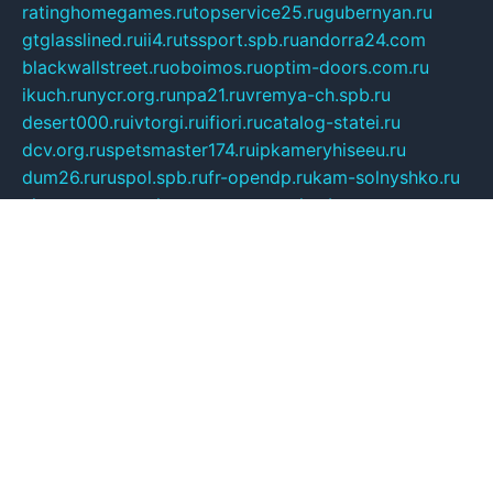
ratinghomegames.ru
topservice25.ru
gubernyan.ru
gtglasslined.ru
ii4.ru
tssport.spb.ru
andorra24.com
blackwallstreet.ru
oboimos.ru
optim-doors.com.ru
ikuch.ru
nycr.org.ru
npa21.ru
vremya-ch.spb.ru
desert000.ru
ivtorgi.ru
ifiori.ru
catalog-statei.ru
dcv.org.ru
spetsmaster174.ru
ipkameryhiseeu.ru
dum26.ru
ruspol.spb.ru
fr-opendp.ru
kam-solnyshko.ru
cheyenne-arapaho.ru
sevzapmetal.spb.ru
ted-lapidus.spb.ru
parasite-eliminator.ru
sigma-complete.ru
modernworld.ru
dama-moda.ru
eholot-group.ru
sk-nvkz.ru
DRONGOLD.RU
democratia2.ru
i-farmer.ru
mass-sport.org
jablonex.spb.ru
bookmess.ru
linkword.ru
refineua.com.ru
cs-spec.net.ru
altay-mebel.ru
DNK-THEATRE.RU
mechaniks.spb.ru
ipcamtechage.ru
skosta.ru
a-sun.ru
stroy-ldsp.ru
snowlands.org.ru
childrensshoes.ru
mrlizzy.ru
mebelsofiakrd.ru
bulizhenko.ru
rumantick.net.ru
mtszerno.ru