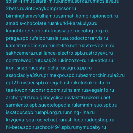
spiski-firm.ru
elara-m.ru
kinomusorka.ru
mkcslava.ru
2bets.ru
vintovoykompressor.ru
birminghamvsfulham.ru
sarmat-komp.ru
pioneeri.ru
amadis-chocolate.ru
shkurki-karakulya.ru
kanotiforet.spb.ru
tutmassage.ru
ecolog.org.ru
praga.spb.ru
falcorussia.ru
autodoctorservis.ru
kamertondom.spb.ru
net-life.net.ru
avto-vozim.ru
sakhcamera.ru
alliance-electro.spb.ru
stroyavt.ru
controlweb1.ru
tdsak74.ru
kinzozo-ru.ru
kvotka.ru
iron-snab.ru
costa-bella.ru
eugrus.pp.ru
associaciya39.ru
primexpo.spb.ru
bezmorchin.ru
ia2.ru
cpt21.ru
ispecspb.ru
regahost.ru
kolosok-elita.ru
tae-kwon.ru
consrio.com.ru
insiam.ru
avegainfo.ru
archery161.ru
bigencyclica.ru
vlast16.ru
korru.net
sarmiento.spb.su
extelopedia.ru
lammin-suo.spb.ru
iskatour.spb.ru
snpi.org.ru
running-line.ru
krygeva-spa.ru
chel.net.ru
rust-loco.ru
dugshop.ru
hl-beta.spb.ru
school494.spb.ru
mymubaby.ru