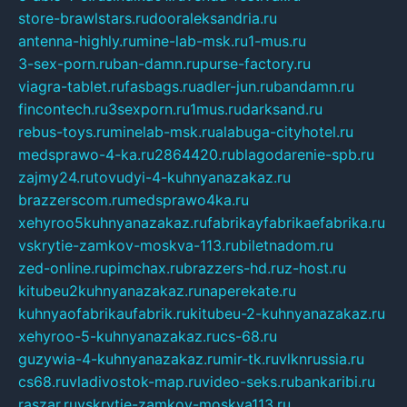
store-brawlstars.ru
dooraleksandria.ru
antenna-highly.ru
mine-lab-msk.ru
1-mus.ru
3-sex-porn.ru
ban-damn.ru
purse-factory.ru
viagra-tablet.ru
fasbags.ru
adler-jun.ru
bandamn.ru
fincontech.ru
3sexporn.ru
1mus.ru
darksand.ru
rebus-toys.ru
minelab-msk.ru
alabuga-cityhotel.ru
medsprawo-4-ka.ru
2864420.ru
blagodarenie-spb.ru
zajmy24.ru
tovudyi-4-kuhnyanazakaz.ru
brazzerscom.ru
medsprawo4ka.ru
xehyroo5kuhnyanazakaz.ru
fabrikayfabrikaefabrika.ru
vskrytie-zamkov-moskva-113.ru
biletnadom.ru
zed-online.ru
pimchax.ru
brazzers-hd.ru
z-host.ru
kitubeu2kuhnyanazakaz.ru
naperekate.ru
kuhnyaofabrikaufabrik.ru
kitubeu-2-kuhnyanazakaz.ru
xehyroo-5-kuhnyanazakaz.ru
cs-68.ru
guzywia-4-kuhnyanazakaz.ru
mir-tk.ru
vlknrussia.ru
cs68.ru
vladivostok-map.ru
video-seks.ru
bankaribi.ru
raszar.ru
vskrytie-zamkov-moskva113.ru