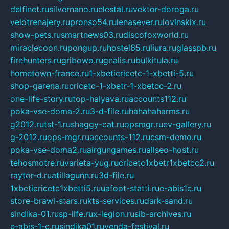
delfinet.ru
silvernano.ru
elestal.ru
vektor-doroga.ru
velotrenajery.ru
pronso54.ru
lenasever.ru
lovinskix.ru
show-pets.ru
smartnews03.ru
discofoxworld.ru
miraclecoon.ru
pongup.ru
hostel65.ru
liura.ru
glasspb.ru
firehunters.ru
gribowo.ru
gnalis.ru
bulkitula.ru
hometown-france.ru
1-xbeticricetc-1-xbetti-5.ru
shop-garena.ru
cricetc-1-xbetr-1-xbetcc-2.ru
one-life-story.ru
top-halyava.ru
accounts112.ru
poka-vse-doma-2.ru
3-d-file.ru
hahahaharms.ru
g2012.ru
tst-1.ru
shaggy-cat.ru
opsmgr.ru
ev-gallery.ru
g-2012.ru
ops-mgr.ru
accounts-112.ru
csm-demo.ru
poka-vse-doma2.ru
airgungames.ru
allseo-host.ru
tehosmotre.ru
varieta-yug.ru
cricetc1xbetr1xbetcc2.ru
raytor-d.ru
atillagunn.ru
3d-file.ru
1xbeticricetc1xbetti5.ru
uafoot-statti.ru
e-abis1c.ru
store-brawl-stars.ru
kts-services.ru
dark-sand.ru
sindika-01.ru
sp-life.ru
x-legion.ru
sib-archives.ru
e-abis-1-c.ru
sindika01.ru
venda-festival.ru