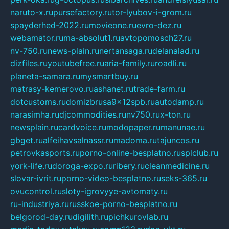
naruto-x.ru
pursefactory.ru
tor-lyubov-i-grom.ru
spayderhed-2022.ru
movieone.ru
evro-dez.ru
webamator.ru
ma-absolut1.ru
avtopomosch27.ru
nv-750.ru
news-plain.ru
nertansaga.ru
delanalad.ru
dizfiles.ru
youtubefree.ru
aria-family.ru
roadli.ru
planeta-samara.ru
mysmartbuy.ru
matrasy-kemerovo.ru
ashanet.ru
trade-farm.ru
dotcustoms.ru
domizbrusa9x12spb.ru
autodamp.ru
narasimha.ru
djcommodities.ru
nv750.ru
x-ton.ru
newsplain.ru
cardvoice.ru
modopaper.ru
manunae.ru
gbget.ru
alfeihavsalnassr.ru
madoma.ru
tajuncos.ru
petrovkasports.ru
porno-online-besplatno.ru
splclub.ru
york-life.ru
doroga-expo.ru
ribery.ru
cleanmedicine.ru
slovar-ivrit.ru
porno-video-besplatno.ru
seks-365.ru
ovucontrol.ru
sloty-igrovyye-avtomaty.ru
ru-industriya.ru
russkoe-porno-besplatno.ru
belgorod-day.ru
digilith.ru
pichkurovlab.ru