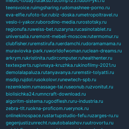
medic-today.ru
taksu.ru
comp123.ru
don-ykt.ru
teensvoice.ru
imgsharing.ru
domashnee-porno.ru
eva-elfie.ru
foto-tur.ru
biz-doska.ru
metropoltravel.ru
veslo-i-yakor.ru
borodino-media.ru
rostotsky.ru
regionufa.ru
weiss-bet.ru
zaryna.ru
casinotablet.ru
universalia.ru
remont-mebeli-moscow.ru
termomur.ru
clubfisher.ru
remstirufa.ru
erdamchi.ru
doramamama.ru
muraviovka-park.ru
worldofwoman.ru
clean-dreams.ru
arkrym.ru
kristinita.ru
dircomputer.ru
healthenter.ru
textexperts.ru
pivnaya-kruzhka.ru
kinofilmy-2021.ru
demolalapaluza.ru
tanyavanya.ru
remstir-tolyatti.ru
msdip.ru
jdol.ru
sokolovr.ru
newtech-spb.ru
rezemkleim.ru
massage-tai.ru
seonub.ru
zvonitut.ru
biolisichka24.ru
mncraft-download.ru
algoritm-sistema.ru
godflesh.ru
ru-industria.ru
zebra-tlt.ru
okna-proficom.ru
erynok.ru
onlinekinospace.ru
startupstudio-fefu.ru
zarges-ru.ru
gegenjustizunrecht.ru
autobalashov.ru
utrovortu.ru