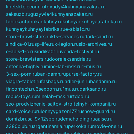
lipetsktelecom.ru
tovudyi4kuhnyanazakaz.ru
seksuzb.ru
guzywia4kuhnyanazakaz.ru
fabrikaofabrikaokuhny.ru
kuhnyaekuhnyaafabrika.ru
kuhnyaykuhnyayfabrika.ru
e-abis1c.ru
store-brawl-stars.ru
kts-services.ru
dark-sand.ru
sindika-01.ru
sp-life.ru
x-legion.ru
sib-archives.ru
e-abis-1-c.ru
sindika01.ru
venda-festival.ru
store-brawlstars.ru
dooraleksandria.ru
antenna-highly.ru
mine-lab-msk.ru
1-mus.ru
3-sex-porn.ru
ban-damn.ru
purse-factory.ru
viagra-tablet.ru
fasbags.ru
adler-jun.ru
bandamn.ru
fincontech.ru
3sexporn.ru
1mus.ru
darksand.ru
rebus-toys.ru
minelab-msk.ru
rtdco.ru
seo-prodvizhenie-sajtov-stroitelnyh-kompanij.ru
card-voice.ru
rulonnyygazon177.ru
snow-guard.ru
domizbrusa-9x12spb.ru
demaholding.ru
aalse.ru
a380club.ru
argentinamia.ru
perkoka.ru
movie-one.ru
perk-oka.ru
g-octopus.ru
sibarchives.ru
andreislyusar.ru