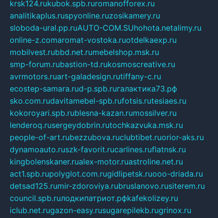
krsk124.ru
kubok.spb.ru
romanofforex.ru
analitikaplus.ru
spyonline.ru
zosikamery.ru
sloboda-ural.pp.ru
AUTO-COM.SU
hohota.net
alimy.ru
online-z.com
aromat-vostoka.ru
otdelkaexp.ru
mobilvest.ru
bbd.net.ru
mebelshop.msk.ru
smp-forum.ru
bastion-td.ru
kosmoscreative.ru
avrmotors.ru
art-galadesign.ru
tiffany-c.ru
ecostep-samara.ru
d-p.spb.ru
галактика73.рф
sko.com.ru
davitamebel-spb.ru
fotsis.ru
tesiaes.ru
kokoroyari.spb.ru
blesna-kazan.ru
mossilver.ru
lenderoq.ru
sergeydobrin.ru
tochkazvuka.msk.ru
people-of-art.ru
bezzubova.ru
clubtibet.ru
orior-aks.ru
dynamoauto.ru
szk-favorit.ru
carlines.ru
flatnsk.ru
kingbolenskaner.ru
alex-motor.ru
astroline.net.ru
act1.spb.ru
polyglot.com.ru
gidlipetsk.ru
ooo-driada.ru
detsad125.ru
mir-zdoroviya.ru
bruslanovo.ru
siterem.ru
council.spb.ru
лодкипатриот.рф
kafekolizey.ru
iclub.net.ru
gazon-easy.ru
sugarepilekb.ru
grinox.ru