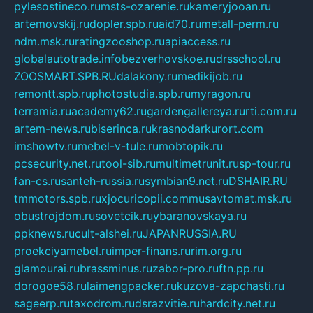
pylesostineco.ru
msts-ozarenie.ru
kameryjooan.ru
artemovskij.ru
dopler.spb.ru
aid70.ru
metall-perm.ru
ndm.msk.ru
ratingzooshop.ru
apiaccess.ru
globalautotrade.info
bezverhovskoe.ru
drsschool.ru
ZOOSMART.SPB.RU
dalakony.ru
medikijob.ru
remontt.spb.ru
photostudia.spb.ru
myragon.ru
terramia.ru
academy62.ru
gardengallereya.ru
rti.com.ru
artem-news.ru
biserinca.ru
krasnodarkurort.com
imshowtv.ru
mebel-v-tule.ru
mobtopik.ru
pcsecurity.net.ru
tool-sib.ru
multimetrunit.ru
sp-tour.ru
fan-cs.ru
santeh-russia.ru
symbian9.net.ru
DSHAIR.RU
tmmotors.spb.ru
xjocuricopii.com
musavtomat.msk.ru
obustrojdom.ru
sovetcik.ru
ybaranovskaya.ru
ppknews.ru
cult-alshei.ru
JAPANRUSSIA.RU
proekciyamebel.ru
imper-finans.ru
rim.org.ru
glamourai.ru
brassminus.ru
zabor-pro.ru
ftn.pp.ru
dorogoe58.ru
laimengpacker.ru
kuzova-zapchasti.ru
sageerp.ru
taxodrom.ru
dsrazvitie.ru
hardcity.net.ru