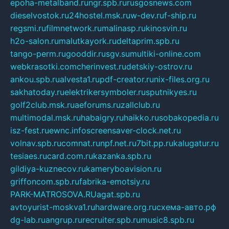
epoha-metalband.ru
ngr.spb.ru
rusgosnews.com
dieselvostok.ru
24hostel.msk.ru
w-dev.ru
f-ship.ru
regsmi.ru
filmnetwork.ru
malinasp.ru
kinosvin.ru
h2o-salon.ru
malutkayork.ru
deltaprim.spb.ru
tango-perm.ru
gooddir.ru
sgv.su
multiki-online.com
webkrasotki.com
cherinvest.ru
detskiy-ostrov.ru
ankou.spb.ru
alvesta1.ru
pdf-creator.ru
nix-files.org.ru
sakhatoday.ru
elektrikersymboler.ru
sputnikyes.ru
golf2club.msk.ru
aeforums.ru
zallclub.ru
multimodal.msk.ru
habaigry.ru
haikko.ru
sobakopedia.ru
isz-fest.ru
ewnc.info
screensaver-clock.net.ru
volnav.spb.ru
comnat.ru
npf.net.ru
7bit.pp.ru
kalugatur.ru
tesiaes.ru
card.com.ru
kazanka.spb.ru
gildiya-kuznecov.ru
kameryboavision.ru
griffoncom.spb.ru
fabrika-emotsiy.ru
PARK-MATROSOVA.RU
agat.spb.ru
avtoyurist-moskva1.ru
hardware.org.ru
схема-авто.рф
dg-lab.ru
angrup.ru
recruiter.spb.ru
music8.spb.ru