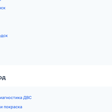
нск
одск
од
диагностика ДВС
 и покраска