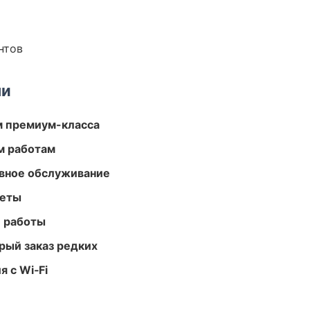
нтов
ми
м премиум-класса
м работам
вное обслуживание
меты
е работы
рый заказ редких
 с Wi‑Fi