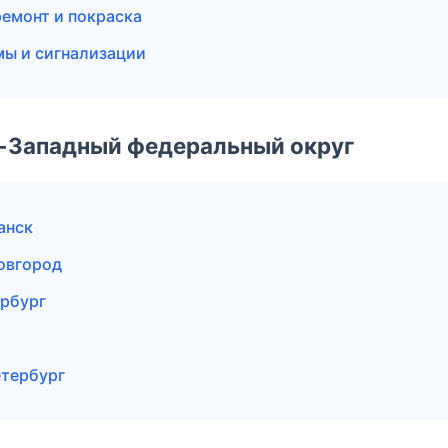
ремонт и покраска
мы и сигнализации
о-Западный федеральный округ
анск
Новгород
ербург
етербург