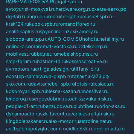
PARK-MATROSOVA.RU
agat.spb.ru
avtoyurist-moskva1.ru
hardware.org.ru
схема-авто.рф
dg-lab.ru
angrup.ru
recruiter.spb.ru
music8.spb.ru
krsk124.ru
kubok.spb.ru
romanofforex.ru
analitikaplus.ru
spyonline.ru
zosikamery.ru
sloboda-ural.pp.ru
AUTO-COM.SU
hohota.net
alimy.ru
online-z.com
aromat-vostoka.ru
otdelkaexp.ru
mobilvest.ru
bbd.net.ru
mebelshop.msk.ru
smp-forum.ru
bastion-td.ru
kosmoscreative.ru
avrmotors.ru
art-galadesign.ru
tiffany-c.ru
ecostep-samara.ru
d-p.spb.ru
галактика73.рф
sko.com.ru
davitamebel-spb.ru
fotsis.ru
tesiaes.ru
kokoroyari.spb.ru
blesna-kazan.ru
mossilver.ru
lenderoq.ru
sergeydobrin.ru
tochkazvuka.msk.ru
people-of-art.ru
bezzubova.ru
clubtibet.ru
orior-aks.ru
dynamoauto.ru
szk-favorit.ru
carlines.ru
flatnsk.ru
kingbolenskaner.ru
alex-motor.ru
astroline.net.ru
act1.spb.ru
polyglot.com.ru
gidlipetsk.ru
ooo-driada.ru