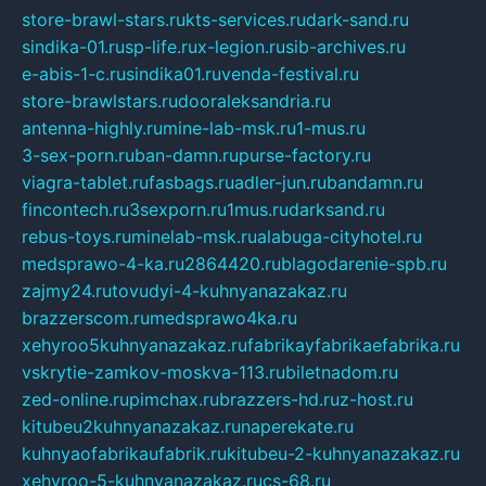
store-brawl-stars.ru
kts-services.ru
dark-sand.ru
sindika-01.ru
sp-life.ru
x-legion.ru
sib-archives.ru
e-abis-1-c.ru
sindika01.ru
venda-festival.ru
store-brawlstars.ru
dooraleksandria.ru
antenna-highly.ru
mine-lab-msk.ru
1-mus.ru
3-sex-porn.ru
ban-damn.ru
purse-factory.ru
viagra-tablet.ru
fasbags.ru
adler-jun.ru
bandamn.ru
fincontech.ru
3sexporn.ru
1mus.ru
darksand.ru
rebus-toys.ru
minelab-msk.ru
alabuga-cityhotel.ru
medsprawo-4-ka.ru
2864420.ru
blagodarenie-spb.ru
zajmy24.ru
tovudyi-4-kuhnyanazakaz.ru
brazzerscom.ru
medsprawo4ka.ru
xehyroo5kuhnyanazakaz.ru
fabrikayfabrikaefabrika.ru
vskrytie-zamkov-moskva-113.ru
biletnadom.ru
zed-online.ru
pimchax.ru
brazzers-hd.ru
z-host.ru
kitubeu2kuhnyanazakaz.ru
naperekate.ru
kuhnyaofabrikaufabrik.ru
kitubeu-2-kuhnyanazakaz.ru
xehyroo-5-kuhnyanazakaz.ru
cs-68.ru