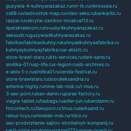
guzywia-4-kuhnyanazakaz.ru
mir-tk.ru
vlknrussia.ru
cs68.ru
vladivostok-map.ru
video-seks.ru
bankaribi.ru
raszar.ru
vskrytie-zamkov-moskva113.ru
lipetsktelecom.ru
tovudyi4kuhnyanazakaz.ru
seksuzb.ru
guzywia4kuhnyanazakaz.ru
fabrikaofabrikaokuhny.ru
kuhnyaekuhnyaafabrika.ru
kuhnyaykuhnyayfabrika.ru
e-abis1c.ru
store-brawl-stars.ru
kts-services.ru
dark-sand.ru
sindika-01.ru
sp-life.ru
x-legion.ru
sib-archives.ru
e-abis-1-c.ru
sindika01.ru
venda-festival.ru
store-brawlstars.ru
dooraleksandria.ru
antenna-highly.ru
mine-lab-msk.ru
1-mus.ru
3-sex-porn.ru
ban-damn.ru
purse-factory.ru
viagra-tablet.ru
fasbags.ru
adler-jun.ru
bandamn.ru
fincontech.ru
3sexporn.ru
1mus.ru
darksand.ru
rebus-toys.ru
minelab-msk.ru
rtdco.ru
seo-prodvizhenie-sajtov-stroitelnyh-kompanij.ru
card-voice.ru
rulonnyygazon177.ru
snow-guard.ru