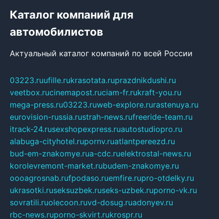
Каталог компаний для
автомобилистов
Актуальный каталог компаний по всей России
03223.ru
ufille.ru
krasotata.ru
prazdnikdushi.ru
veetbox.ru
cinemapost.ru
ciam-fr.ru
kraft-you.ru
mega-press.ru
03223.ru
web-explore.ru
rastenuya.ru
eurovision-russia.ru
strah-news.ru
freeride-team.ru
itrack-24.ru
sexshopexpress.ru
autostudiopro.ru
alabuga-cityhotel.ru
pornv.ru
atlantpereezd.ru
bud-em-znakomye.ru
a-cdc.ru
elektrostal-news.ru
korolevremont-market.ru
budem-znakomye.ru
oooagrosnab.ru
fpodaso.ru
emfire.ru
pro-otdelky.ru
ukrasotki.ru
seksuzbek.ru
seks-uzbek.ru
porno-vk.ru
sovratili.ru
olecoon.ru
vd-dosug.ru
adonyev.ru
rbc-news.ru
porno-skvirt.ru
krospr.ru