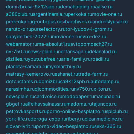
domizbrusa-9x12spb.ru
demaholding.ru
aalse.ru
a380club.ru
argentinamia.ru
perkoka.ru
movie-one.ru
perk-oka.ru
g-octopus.ru
sibarchives.ru
andreislyusar.ru
naruto-x.ru
pursefactory.ru
tor-lyubov-i-grom.ru
spayderhed-2022.ru
movieone.ru
evro-dez.ru
webamator.ru
ma-absolut1.ru
avtopomosch27.ru
nv-750.ru
news-plain.ru
nertansaga.ru
delanalad.ru
dizfiles.ru
youtubefree.ru
aria-family.ru
roadli.ru
planeta-samara.ru
mysmartbuy.ru
matrasy-kemerovo.ru
ashanet.ru
trade-farm.ru
dotcustoms.ru
domizbrusa9x12spb.ru
autodamp.ru
narasimha.ru
djcommodities.ru
nv750.ru
x-ton.ru
newsplain.ru
cardvoice.ru
modopaper.ru
manunae.ru
gbget.ru
alfeihavsalnassr.ru
madoma.ru
tajuncos.ru
petrovkasports.ru
porno-online-besplatno.ru
splclub.ru
york-life.ru
doroga-expo.ru
ribery.ru
cleanmedicine.ru
slovar-ivrit.ru
porno-video-besplatno.ru
seks-365.ru
ovucontrol.ru
sloty-igrovyye-avtomaty.ru