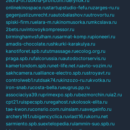
zebra-tlt.ru
okna-proficom.ru
erynok.ru
onlinekinospace.ru
startupstudio-fefu.ru
zarges-ru.ru
gegenjustizunrecht.ru
autobalashov.ru
utrovortu.ru
spiski-firm.ru
elara-m.ru
kinomusorka.ru
mkcslava.ru
2bets.ru
vintovoykompressor.ru
birminghamvsfulham.ru
sarmat-komp.ru
pioneeri.ru
amadis-chocolate.ru
shkurki-karakulya.ru
kanotiforet.spb.ru
tutmassage.ru
ecolog.org.ru
praga.spb.ru
falcorussia.ru
autodoctorservis.ru
kamertondom.spb.ru
net-life.net.ru
avto-vozim.ru
sakhcamera.ru
alliance-electro.spb.ru
stroyavt.ru
controlweb1.ru
tdsak74.ru
kinzozo-ru.ru
kvotka.ru
iron-snab.ru
costa-bella.ru
eugrus.pp.ru
associaciya39.ru
primexpo.spb.ru
bezmorchin.ru
ia2.ru
cpt21.ru
ispecspb.ru
regahost.ru
kolosok-elita.ru
tae-kwon.ru
consrio.com.ru
insiam.ru
avegainfo.ru
archery161.ru
bigencyclica.ru
vlast16.ru
korru.net
sarmiento.spb.su
extelopedia.ru
lammin-suo.spb.ru