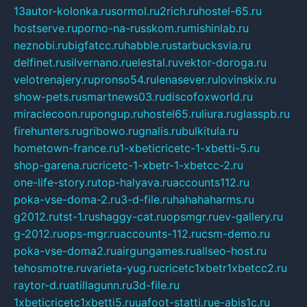
13autor-kolonka.ru
sormol.ru
2rich.ru
hostel-65.ru
hostserve.ru
porno-na-russkom.ru
mishinlab.ru
neznobi.ru
bigfatcc.ru
habble.ru
starbucksvia.ru
delfinet.ru
silvernano.ru
elestal.ru
vektor-doroga.ru
velotrenajery.ru
pronso54.ru
lenasever.ru
lovinskix.ru
show-pets.ru
smartnews03.ru
discofoxworld.ru
miraclecoon.ru
pongup.ru
hostel65.ru
liura.ru
glasspb.ru
firehunters.ru
gribowo.ru
gnalis.ru
bulkitula.ru
hometown-france.ru
1-xbeticricetc-1-xbetti-5.ru
shop-garena.ru
cricetc-1-xbetr-1-xbetcc-2.ru
one-life-story.ru
top-halyava.ru
accounts112.ru
poka-vse-doma-2.ru
3-d-file.ru
hahahaharms.ru
g2012.ru
tst-1.ru
shaggy-cat.ru
opsmgr.ru
ev-gallery.ru
g-2012.ru
ops-mgr.ru
accounts-112.ru
csm-demo.ru
poka-vse-doma2.ru
airgungames.ru
allseo-host.ru
tehosmotre.ru
varieta-yug.ru
cricetc1xbetr1xbetcc2.ru
raytor-d.ru
atillagunn.ru
3d-file.ru
1xbeticricetc1xbetti5.ru
uafoot-statti.ru
e-abis1c.ru