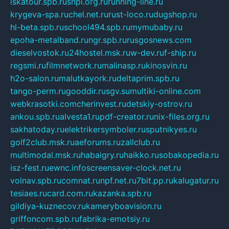
iskatour.spb.ru
snpi.org.ru
running-line.ru
krygeva-spa.ru
chel.net.ru
rust-loco.ru
dugshop.ru
hl-beta.spb.ru
school494.spb.ru
mymubaby.ru
epoha-metalband.ru
ngr.spb.ru
rusgosnews.com
dieselvostok.ru
24hostel.msk.ru
w-dev.ru
f-ship.ru
regsmi.ru
filmnetwork.ru
malinasp.ru
kinosvin.ru
h2o-salon.ru
malutkayork.ru
deltaprim.spb.ru
tango-perm.ru
gooddir.ru
sgv.su
multiki-online.com
webkrasotki.com
cherinvest.ru
detskiy-ostrov.ru
ankou.spb.ru
alvesta1.ru
pdf-creator.ru
nix-files.org.ru
sakhatoday.ru
elektrikersymboler.ru
sputnikyes.ru
golf2club.msk.ru
aeforums.ru
zallclub.ru
multimodal.msk.ru
habaigry.ru
haikko.ru
sobakopedia.ru
isz-fest.ru
ewnc.info
screensaver-clock.net.ru
volnav.spb.ru
comnat.ru
npf.net.ru
7bit.pp.ru
kalugatur.ru
tesiaes.ru
card.com.ru
kazanka.spb.ru
gildiya-kuznecov.ru
kameryboavision.ru
griffoncom.spb.ru
fabrika-emotsiy.ru