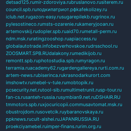
detsad125.ru
mir-zdoroviya.ru
bruslanovo.ru
siterem.ru
council.spb.ru
лодкипатриот.рф
kafekolizey.ru
iclub.net.ru
gazon-easy.ru
sugarepilekb.ru
grinox.ru
pylesostineco.ru
msts-ozarenie.ru
kameryjooan.ru
artemovskij.ru
dopler.spb.ru
aid70.ru
metall-perm.ru
ndm.msk.ru
ratingzooshop.ru
apiaccess.ru
globalautotrade.info
bezverhovskoe.ru
drsschool.ru
ZOOSMART.SPB.RU
dalakony.ru
medikijob.ru
remontt.spb.ru
photostudia.spb.ru
myragon.ru
terramia.ru
academy62.ru
gardengallereya.ru
rti.com.ru
artem-news.ru
biserinca.ru
krasnodarkurort.com
imshowtv.ru
mebel-v-tule.ru
mobtopik.ru
pcsecurity.net.ru
tool-sib.ru
multimetrunit.ru
sp-tour.ru
fan-cs.ru
santeh-russia.ru
symbian9.net.ru
DSHAIR.RU
tmmotors.spb.ru
xjocuricopii.com
musavtomat.msk.ru
obustrojdom.ru
sovetcik.ru
ybaranovskaya.ru
ppknews.ru
cult-alshei.ru
JAPANRUSSIA.RU
proekciyamebel.ru
imper-finans.ru
rim.org.ru