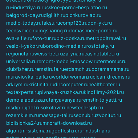
ru-industriya.ru
russkoe-porno-besplatno.ru
belgorod-day.ru
digilith.ru
pichkurovlab.ru
medic-today.ru
taksu.ru
comp123.ru
don-ykt.ru
teensvoice.ru
imgsharing.ru
domashnee-porno.ru
eva-elfie.ru
foto-tur.ru
biz-doska.ru
metropoltravel.ru
veslo-i-yakor.ru
borodino-media.ru
rostotsky.ru
regionufa.ru
weiss-bet.ru
zaryna.ru
casinotablet.ru
universalia.ru
remont-mebeli-moscow.ru
termomur.ru
clubfisher.ru
remstirufa.ru
erdamchi.ru
doramamama.ru
muraviovka-park.ru
worldofwoman.ru
clean-dreams.ru
arkrym.ru
kristinita.ru
dircomputer.ru
healthenter.ru
textexperts.ru
pivnaya-kruzhka.ru
kinofilmy-2021.ru
demolalapaluza.ru
tanyavanya.ru
remstir-tolyatti.ru
msdip.ru
jdol.ru
sokolovr.ru
newtech-spb.ru
rezemkleim.ru
massage-tai.ru
seonub.ru
zvonitut.ru
biolisichka24.ru
mncraft-download.ru
algoritm-sistema.ru
godflesh.ru
ru-industria.ru