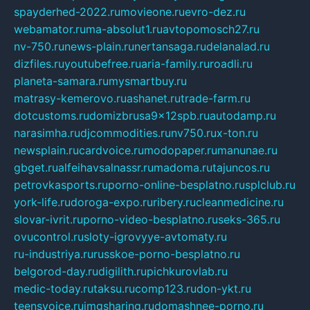
spayderhed-2022.ru
movieone.ru
evro-dez.ru
webamator.ru
ma-absolut1.ru
avtopomosch27.ru
nv-750.ru
news-plain.ru
nertansaga.ru
delanalad.ru
dizfiles.ru
youtubefree.ru
aria-family.ru
roadli.ru
planeta-samara.ru
mysmartbuy.ru
matrasy-kemerovo.ru
ashanet.ru
trade-farm.ru
dotcustoms.ru
domizbrusa9x12spb.ru
autodamp.ru
narasimha.ru
djcommodities.ru
nv750.ru
x-ton.ru
newsplain.ru
cardvoice.ru
modopaper.ru
manunae.ru
gbget.ru
alfeihavsalnassr.ru
madoma.ru
tajuncos.ru
petrovkasports.ru
porno-online-besplatno.ru
splclub.ru
york-life.ru
doroga-expo.ru
ribery.ru
cleanmedicine.ru
slovar-ivrit.ru
porno-video-besplatno.ru
seks-365.ru
ovucontrol.ru
sloty-igrovyye-avtomaty.ru
ru-industriya.ru
russkoe-porno-besplatno.ru
belgorod-day.ru
digilith.ru
pichkurovlab.ru
medic-today.ru
taksu.ru
comp123.ru
don-ykt.ru
teensvoice.ru
imgsharing.ru
domashnee-porno.ru