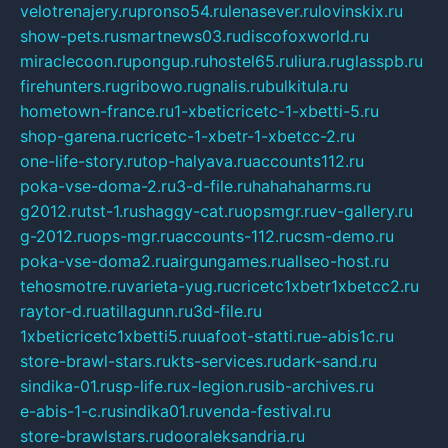
velotrenajery.ru
pronso54.ru
lenasever.ru
lovinskix.ru
show-pets.ru
smartnews03.ru
discofoxworld.ru
miraclecoon.ru
pongup.ru
hostel65.ru
liura.ru
glasspb.ru
firehunters.ru
gribowo.ru
gnalis.ru
bulkitula.ru
hometown-france.ru
1-xbeticricetc-1-xbetti-5.ru
shop-garena.ru
cricetc-1-xbetr-1-xbetcc-2.ru
one-life-story.ru
top-halyava.ru
accounts112.ru
poka-vse-doma-2.ru
3-d-file.ru
hahahaharms.ru
g2012.ru
tst-1.ru
shaggy-cat.ru
opsmgr.ru
ev-gallery.ru
g-2012.ru
ops-mgr.ru
accounts-112.ru
csm-demo.ru
poka-vse-doma2.ru
airgungames.ru
allseo-host.ru
tehosmotre.ru
varieta-yug.ru
cricetc1xbetr1xbetcc2.ru
raytor-d.ru
atillagunn.ru
3d-file.ru
1xbeticricetc1xbetti5.ru
uafoot-statti.ru
e-abis1c.ru
store-brawl-stars.ru
kts-services.ru
dark-sand.ru
sindika-01.ru
sp-life.ru
x-legion.ru
sib-archives.ru
e-abis-1-c.ru
sindika01.ru
venda-festival.ru
store-brawlstars.ru
dooraleksandria.ru