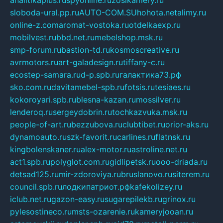
sloboda-ural.pp.ru
AUTO-COM.SU
hohota.net
alimy.ru
online-z.com
aromat-vostoka.ru
otdelkaexp.ru
mobilvest.ru
bbd.net.ru
mebelshop.msk.ru
smp-forum.ru
bastion-td.ru
kosmoscreative.ru
avrmotors.ru
art-galadesign.ru
tiffany-c.ru
ecostep-samara.ru
d-p.spb.ru
галактика73.рф
sko.com.ru
davitamebel-spb.ru
fotsis.ru
tesiaes.ru
kokoroyari.spb.ru
blesna-kazan.ru
mossilver.ru
lenderoq.ru
sergeydobrin.ru
tochkazvuka.msk.ru
people-of-art.ru
bezzubova.ru
clubtibet.ru
orior-aks.ru
dynamoauto.ru
szk-favorit.ru
carlines.ru
flatnsk.ru
kingbolenskaner.ru
alex-motor.ru
astroline.net.ru
act1.spb.ru
polyglot.com.ru
gidlipetsk.ru
ooo-driada.ru
detsad125.ru
mir-zdoroviya.ru
bruslanovo.ru
siterem.ru
council.spb.ru
лодкипатриот.рф
kafekolizey.ru
iclub.net.ru
gazon-easy.ru
sugarepilekb.ru
grinox.ru
pylesostineco.ru
msts-ozarenie.ru
kameryjooan.ru