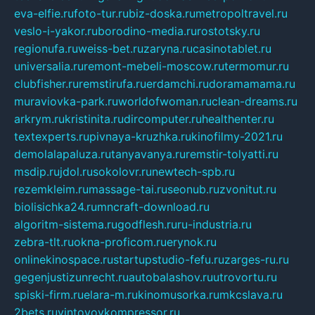
eva-elfie.ru
foto-tur.ru
biz-doska.ru
metropoltravel.ru
veslo-i-yakor.ru
borodino-media.ru
rostotsky.ru
regionufa.ru
weiss-bet.ru
zaryna.ru
casinotablet.ru
universalia.ru
remont-mebeli-moscow.ru
termomur.ru
clubfisher.ru
remstirufa.ru
erdamchi.ru
doramamama.ru
muraviovka-park.ru
worldofwoman.ru
clean-dreams.ru
arkrym.ru
kristinita.ru
dircomputer.ru
healthenter.ru
textexperts.ru
pivnaya-kruzhka.ru
kinofilmy-2021.ru
demolalapaluza.ru
tanyavanya.ru
remstir-tolyatti.ru
msdip.ru
jdol.ru
sokolovr.ru
newtech-spb.ru
rezemkleim.ru
massage-tai.ru
seonub.ru
zvonitut.ru
biolisichka24.ru
mncraft-download.ru
algoritm-sistema.ru
godflesh.ru
ru-industria.ru
zebra-tlt.ru
okna-proficom.ru
erynok.ru
onlinekinospace.ru
startupstudio-fefu.ru
zarges-ru.ru
gegenjustizunrecht.ru
autobalashov.ru
utrovortu.ru
spiski-firm.ru
elara-m.ru
kinomusorka.ru
mkcslava.ru
2bets.ru
vintovoykompressor.ru