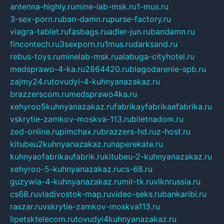
antenna-highly.ru
mine-lab-msk.ru
1-mus.ru
3-sex-porn.ru
ban-damn.ru
purse-factory.ru
viagra-tablet.ru
fasbags.ru
adler-jun.ru
bandamn.ru
fincontech.ru
3sexporn.ru
1mus.ru
darksand.ru
rebus-toys.ru
minelab-msk.ru
alabuga-cityhotel.ru
medsprawo-4-ka.ru
2864420.ru
blagodarenie-spb.ru
zajmy24.ru
tovudyi-4-kuhnyanazakaz.ru
brazzerscom.ru
medsprawo4ka.ru
xehyroo5kuhnyanazakaz.ru
fabrikayfabrikaefabrika.ru
vskrytie-zamkov-moskva-113.ru
biletnadom.ru
zed-online.ru
pimchax.ru
brazzers-hd.ru
z-host.ru
kitubeu2kuhnyanazakaz.ru
naperekate.ru
kuhnyaofabrikaufabrik.ru
kitubeu-2-kuhnyanazakaz.ru
xehyroo-5-kuhnyanazakaz.ru
cs-68.ru
guzywia-4-kuhnyanazakaz.ru
mir-tk.ru
vlknrussia.ru
cs68.ru
vladivostok-map.ru
video-seks.ru
bankaribi.ru
raszar.ru
vskrytie-zamkov-moskva113.ru
lipetsktelecom.ru
tovudyi4kuhnyanazakaz.ru