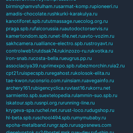
birminghamvsfulham.ru
sarmat-komp.ru
pioneeri.ru
amadis-chocolate.ru
shkurki-karakulya.ru
kanotiforet.spb.ru
tutmassage.ru
ecolog.org.ru
praga.spb.ru
falcorussia.ru
autodoctorservis.ru
kamertondom.spb.ru
net-life.net.ru
avto-vozim.ru
sakhcamera.ru
alliance-electro.spb.ru
stroyavt.ru
controlweb1.ru
tdsak74.ru
kinzozo-ru.ru
kvotka.ru
iron-snab.ru
costa-bella.ru
eugrus.pp.ru
associaciya39.ru
primexpo.spb.ru
bezmorchin.ru
ia2.ru
cpt21.ru
ispecspb.ru
regahost.ru
kolosok-elita.ru
tae-kwon.ru
consrio.com.ru
insiam.ru
avegainfo.ru
archery161.ru
bigencyclica.ru
vlast16.ru
korru.net
sarmiento.spb.su
extelopedia.ru
lammin-suo.spb.ru
iskatour.spb.ru
snpi.org.ru
running-line.ru
krygeva-spa.ru
chel.net.ru
rust-loco.ru
dugshop.ru
hl-beta.spb.ru
school494.spb.ru
mymubaby.ru
epoha-metalband.ru
ngr.spb.ru
rusgosnews.com
dieselvostok.ru
24hostel.msk.ru
w-dev.ru
f-ship.ru