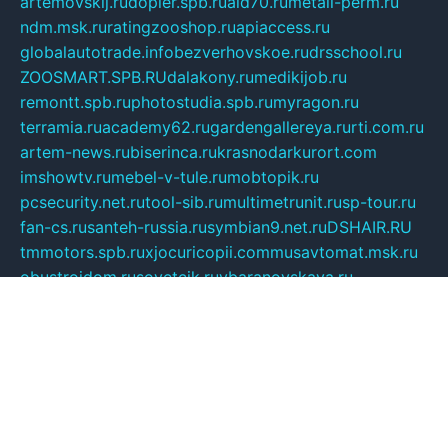
artemovskij.ru
dopler.spb.ru
aid70.ru
metall-perm.ru
ndm.msk.ru
ratingzooshop.ru
apiaccess.ru
globalautotrade.info
bezverhovskoe.ru
drsschool.ru
ZOOSMART.SPB.RU
dalakony.ru
medikijob.ru
remontt.spb.ru
photostudia.spb.ru
myragon.ru
terramia.ru
academy62.ru
gardengallereya.ru
rti.com.ru
artem-news.ru
biserinca.ru
krasnodarkurort.com
imshowtv.ru
mebel-v-tule.ru
mobtopik.ru
pcsecurity.net.ru
tool-sib.ru
multimetrunit.ru
sp-tour.ru
fan-cs.ru
santeh-russia.ru
symbian9.net.ru
DSHAIR.RU
tmmotors.spb.ru
xjocuricopii.com
musavtomat.msk.ru
obustrojdom.ru
sovetcik.ru
ybaranovskaya.ru
ppknews.ru
cult-alshei.ru
JAPANRUSSIA.RU
proekciyamebel.ru
imper-finans.ru
rim.org.ru
glamourai.ru
brassminus.ru
zabor-pro.ru
ftn.pp.ru
dorogoe58.ru
laimengpacker.ru
kuzova-zapchasti.ru
sageerp.ru
taxodrom.ru
dsrazvitie.ru
hardcity.net.ru
ratinghomegames.ru
topservice25.ru
gubernyan.ru