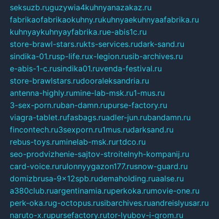
seksuzb.ru
guzywia4kuhnyanazakaz.ru
fabrikaofabrikaokuhny.ru
kuhnyaekuhnyaafabrika.ru
kuhnyaykuhnyayfabrika.ru
e-abis1c.ru
store-brawl-stars.ru
kts-services.ru
dark-sand.ru
sindika-01.ru
sp-life.ru
x-legion.ru
sib-archives.ru
e-abis-1-c.ru
sindika01.ru
venda-festival.ru
store-brawlstars.ru
dooraleksandria.ru
antenna-highly.ru
mine-lab-msk.ru
1-mus.ru
3-sex-porn.ru
ban-damn.ru
purse-factory.ru
viagra-tablet.ru
fasbags.ru
adler-jun.ru
bandamn.ru
fincontech.ru
3sexporn.ru
1mus.ru
darksand.ru
rebus-toys.ru
minelab-msk.ru
rtdco.ru
seo-prodvizhenie-sajtov-stroitelnyh-kompanij.ru
card-voice.ru
rulonnyygazon177.ru
snow-guard.ru
domizbrusa-9x12spb.ru
demaholding.ru
aalse.ru
a380club.ru
argentinamia.ru
perkoka.ru
movie-one.ru
perk-oka.ru
g-octopus.ru
sibarchives.ru
andreislyusar.ru
naruto-x.ru
pursefactory.ru
tor-lyubov-i-grom.ru