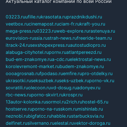
Актуальный каталог компаний по всей России
03223.ru
ufille.ru
krasotata.ru
prazdnikdushi.ru
veetbox.ru
cinemapost.ru
ciam-fr.ru
kraft-you.ru
mega-press.ru
03223.ru
web-explore.ru
rastenuya.ru
eurovision-russia.ru
strah-news.ru
freeride-team.ru
itrack-24.ru
sexshopexpress.ru
autostudiopro.ru
alabuga-cityhotel.ru
pornv.ru
atlantpereezd.ru
bud-em-znakomye.ru
a-cdc.ru
elektrostal-news.ru
korolevremont-market.ru
budem-znakomye.ru
oooagrosnab.ru
fpodaso.ru
emfire.ru
pro-otdelky.ru
ukrasotki.ru
seksuzbek.ru
seks-uzbek.ru
porno-vk.ru
sovratili.ru
olecoon.ru
vd-dosug.ru
adonyev.ru
rbc-news.ru
porno-skvirt.ru
krospr.ru
13autor-kolonka.ru
sormol.ru
2rich.ru
hostel-65.ru
hostserve.ru
porno-na-russkom.ru
mishinlab.ru
neznobi.ru
bigfatcc.ru
habble.ru
starbucksvia.ru
delfinet.ru
silvernano.ru
elestal.ru
vektor-doroga.ru