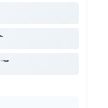
я.
вали.