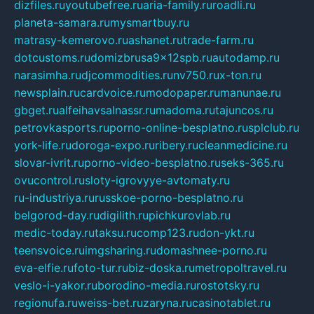
dizfiles.ru
youtubefree.ru
aria-family.ru
roadli.ru
planeta-samara.ru
mysmartbuy.ru
matrasy-kemerovo.ru
ashanet.ru
trade-farm.ru
dotcustoms.ru
domizbrusa9x12spb.ru
autodamp.ru
narasimha.ru
djcommodities.ru
nv750.ru
x-ton.ru
newsplain.ru
cardvoice.ru
modopaper.ru
manunae.ru
gbget.ru
alfeihavsalnassr.ru
madoma.ru
tajuncos.ru
petrovkasports.ru
porno-online-besplatno.ru
splclub.ru
york-life.ru
doroga-expo.ru
ribery.ru
cleanmedicine.ru
slovar-ivrit.ru
porno-video-besplatno.ru
seks-365.ru
ovucontrol.ru
sloty-igrovyye-avtomaty.ru
ru-industriya.ru
russkoe-porno-besplatno.ru
belgorod-day.ru
digilith.ru
pichkurovlab.ru
medic-today.ru
taksu.ru
comp123.ru
don-ykt.ru
teensvoice.ru
imgsharing.ru
domashnee-porno.ru
eva-elfie.ru
foto-tur.ru
biz-doska.ru
metropoltravel.ru
veslo-i-yakor.ru
borodino-media.ru
rostotsky.ru
regionufa.ru
weiss-bet.ru
zaryna.ru
casinotablet.ru