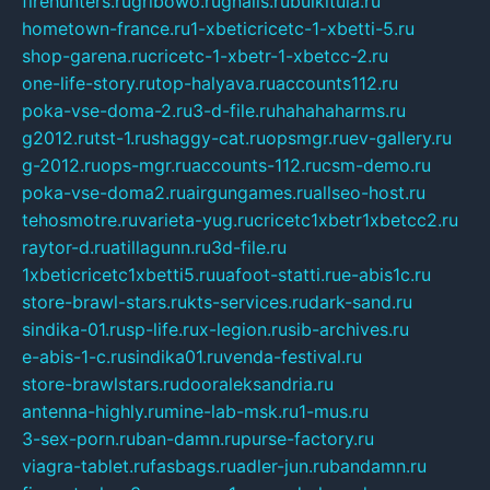
firehunters.ru
gribowo.ru
gnalis.ru
bulkitula.ru
hometown-france.ru
1-xbeticricetc-1-xbetti-5.ru
shop-garena.ru
cricetc-1-xbetr-1-xbetcc-2.ru
one-life-story.ru
top-halyava.ru
accounts112.ru
poka-vse-doma-2.ru
3-d-file.ru
hahahaharms.ru
g2012.ru
tst-1.ru
shaggy-cat.ru
opsmgr.ru
ev-gallery.ru
g-2012.ru
ops-mgr.ru
accounts-112.ru
csm-demo.ru
poka-vse-doma2.ru
airgungames.ru
allseo-host.ru
tehosmotre.ru
varieta-yug.ru
cricetc1xbetr1xbetcc2.ru
raytor-d.ru
atillagunn.ru
3d-file.ru
1xbeticricetc1xbetti5.ru
uafoot-statti.ru
e-abis1c.ru
store-brawl-stars.ru
kts-services.ru
dark-sand.ru
sindika-01.ru
sp-life.ru
x-legion.ru
sib-archives.ru
e-abis-1-c.ru
sindika01.ru
venda-festival.ru
store-brawlstars.ru
dooraleksandria.ru
antenna-highly.ru
mine-lab-msk.ru
1-mus.ru
3-sex-porn.ru
ban-damn.ru
purse-factory.ru
viagra-tablet.ru
fasbags.ru
adler-jun.ru
bandamn.ru