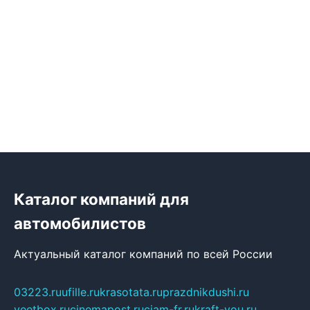
Каталог компаний для
автомобилистов
Актуальный каталог компаний по всей России
03223.ru
ufille.ru
krasotata.ru
prazdnikdushi.ru
veetbox.ru
cinemapost.ru
ciam-fr.ru
kraft-you.ru