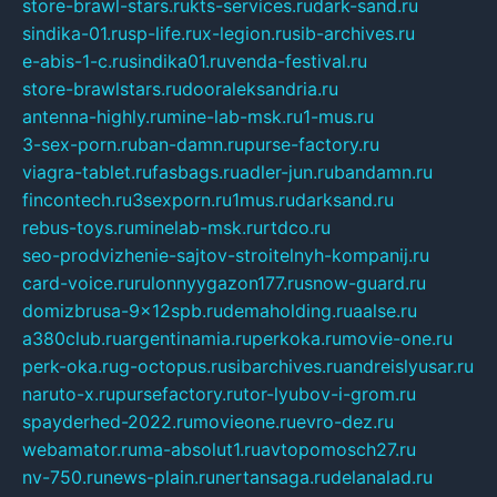
store-brawl-stars.ru
kts-services.ru
dark-sand.ru
sindika-01.ru
sp-life.ru
x-legion.ru
sib-archives.ru
e-abis-1-c.ru
sindika01.ru
venda-festival.ru
store-brawlstars.ru
dooraleksandria.ru
antenna-highly.ru
mine-lab-msk.ru
1-mus.ru
3-sex-porn.ru
ban-damn.ru
purse-factory.ru
viagra-tablet.ru
fasbags.ru
adler-jun.ru
bandamn.ru
fincontech.ru
3sexporn.ru
1mus.ru
darksand.ru
rebus-toys.ru
minelab-msk.ru
rtdco.ru
seo-prodvizhenie-sajtov-stroitelnyh-kompanij.ru
card-voice.ru
rulonnyygazon177.ru
snow-guard.ru
domizbrusa-9x12spb.ru
demaholding.ru
aalse.ru
a380club.ru
argentinamia.ru
perkoka.ru
movie-one.ru
perk-oka.ru
g-octopus.ru
sibarchives.ru
andreislyusar.ru
naruto-x.ru
pursefactory.ru
tor-lyubov-i-grom.ru
spayderhed-2022.ru
movieone.ru
evro-dez.ru
webamator.ru
ma-absolut1.ru
avtopomosch27.ru
nv-750.ru
news-plain.ru
nertansaga.ru
delanalad.ru