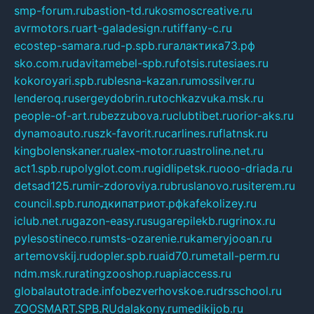
smp-forum.ru
bastion-td.ru
kosmoscreative.ru
avrmotors.ru
art-galadesign.ru
tiffany-c.ru
ecostep-samara.ru
d-p.spb.ru
галактика73.рф
sko.com.ru
davitamebel-spb.ru
fotsis.ru
tesiaes.ru
kokoroyari.spb.ru
blesna-kazan.ru
mossilver.ru
lenderoq.ru
sergeydobrin.ru
tochkazvuka.msk.ru
people-of-art.ru
bezzubova.ru
clubtibet.ru
orior-aks.ru
dynamoauto.ru
szk-favorit.ru
carlines.ru
flatnsk.ru
kingbolenskaner.ru
alex-motor.ru
astroline.net.ru
act1.spb.ru
polyglot.com.ru
gidlipetsk.ru
ooo-driada.ru
detsad125.ru
mir-zdoroviya.ru
bruslanovo.ru
siterem.ru
council.spb.ru
лодкипатриот.рф
kafekolizey.ru
iclub.net.ru
gazon-easy.ru
sugarepilekb.ru
grinox.ru
pylesostineco.ru
msts-ozarenie.ru
kameryjooan.ru
artemovskij.ru
dopler.spb.ru
aid70.ru
metall-perm.ru
ndm.msk.ru
ratingzooshop.ru
apiaccess.ru
globalautotrade.info
bezverhovskoe.ru
drsschool.ru
ZOOSMART.SPB.RU
dalakony.ru
medikijob.ru