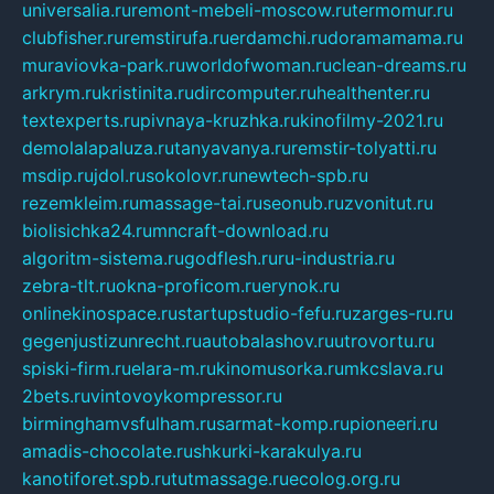
universalia.ru
remont-mebeli-moscow.ru
termomur.ru
clubfisher.ru
remstirufa.ru
erdamchi.ru
doramamama.ru
muraviovka-park.ru
worldofwoman.ru
clean-dreams.ru
arkrym.ru
kristinita.ru
dircomputer.ru
healthenter.ru
textexperts.ru
pivnaya-kruzhka.ru
kinofilmy-2021.ru
demolalapaluza.ru
tanyavanya.ru
remstir-tolyatti.ru
msdip.ru
jdol.ru
sokolovr.ru
newtech-spb.ru
rezemkleim.ru
massage-tai.ru
seonub.ru
zvonitut.ru
biolisichka24.ru
mncraft-download.ru
algoritm-sistema.ru
godflesh.ru
ru-industria.ru
zebra-tlt.ru
okna-proficom.ru
erynok.ru
onlinekinospace.ru
startupstudio-fefu.ru
zarges-ru.ru
gegenjustizunrecht.ru
autobalashov.ru
utrovortu.ru
spiski-firm.ru
elara-m.ru
kinomusorka.ru
mkcslava.ru
2bets.ru
vintovoykompressor.ru
birminghamvsfulham.ru
sarmat-komp.ru
pioneeri.ru
amadis-chocolate.ru
shkurki-karakulya.ru
kanotiforet.spb.ru
tutmassage.ru
ecolog.org.ru