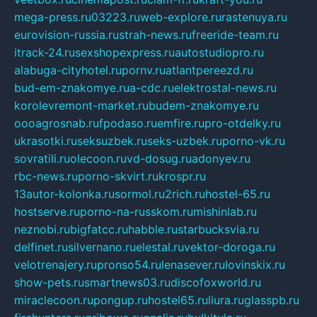
mega-press.ru
03223.ru
web-explore.ru
rastenuya.ru
eurovision-russia.ru
strah-news.ru
freeride-team.ru
itrack-24.ru
sexshopexpress.ru
autostudiopro.ru
alabuga-cityhotel.ru
pornv.ru
atlantpereezd.ru
bud-em-znakomye.ru
a-cdc.ru
elektrostal-news.ru
korolevremont-market.ru
budem-znakomye.ru
oooagrosnab.ru
fpodaso.ru
emfire.ru
pro-otdelky.ru
ukrasotki.ru
seksuzbek.ru
seks-uzbek.ru
porno-vk.ru
sovratili.ru
olecoon.ru
vd-dosug.ru
adonyev.ru
rbc-news.ru
porno-skvirt.ru
krospr.ru
13autor-kolonka.ru
sormol.ru
2rich.ru
hostel-65.ru
hostserve.ru
porno-na-russkom.ru
mishinlab.ru
neznobi.ru
bigfatcc.ru
habble.ru
starbucksvia.ru
delfinet.ru
silvernano.ru
elestal.ru
vektor-doroga.ru
velotrenajery.ru
pronso54.ru
lenasever.ru
lovinskix.ru
show-pets.ru
smartnews03.ru
discofoxworld.ru
miraclecoon.ru
pongup.ru
hostel65.ru
liura.ru
glasspb.ru