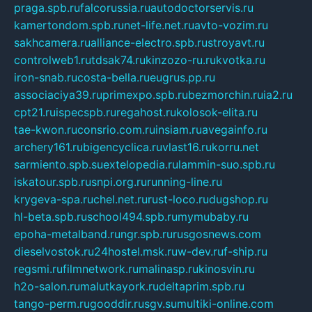
praga.spb.ru
falcorussia.ru
autodoctorservis.ru
kamertondom.spb.ru
net-life.net.ru
avto-vozim.ru
sakhcamera.ru
alliance-electro.spb.ru
stroyavt.ru
controlweb1.ru
tdsak74.ru
kinzozo-ru.ru
kvotka.ru
iron-snab.ru
costa-bella.ru
eugrus.pp.ru
associaciya39.ru
primexpo.spb.ru
bezmorchin.ru
ia2.ru
cpt21.ru
ispecspb.ru
regahost.ru
kolosok-elita.ru
tae-kwon.ru
consrio.com.ru
insiam.ru
avegainfo.ru
archery161.ru
bigencyclica.ru
vlast16.ru
korru.net
sarmiento.spb.su
extelopedia.ru
lammin-suo.spb.ru
iskatour.spb.ru
snpi.org.ru
running-line.ru
krygeva-spa.ru
chel.net.ru
rust-loco.ru
dugshop.ru
hl-beta.spb.ru
school494.spb.ru
mymubaby.ru
epoha-metalband.ru
ngr.spb.ru
rusgosnews.com
dieselvostok.ru
24hostel.msk.ru
w-dev.ru
f-ship.ru
regsmi.ru
filmnetwork.ru
malinasp.ru
kinosvin.ru
h2o-salon.ru
malutkayork.ru
deltaprim.spb.ru
tango-perm.ru
gooddir.ru
sgv.su
multiki-online.com