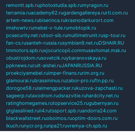
remontt.spb.ru
photostudia.spb.ru
myragon.ru
terramia.ru
academy62.ru
gardengallereya.ru
rti.com.ru
artem-news.ru
biserinca.ru
krasnodarkurort.com
imshowtv.ru
mebel-v-tule.ru
mobtopik.ru
pcsecurity.net.ru
tool-sib.ru
multimetrunit.ru
sp-tour.ru
fan-cs.ru
santeh-russia.ru
symbian9.net.ru
DSHAIR.RU
tmmotors.spb.ru
xjocuricopii.com
musavtomat.msk.ru
obustrojdom.ru
sovetcik.ru
ybaranovskaya.ru
ppknews.ru
cult-alshei.ru
JAPANRUSSIA.RU
proekciyamebel.ru
imper-finans.ru
rim.org.ru
glamourai.ru
brassminus.ru
zabor-pro.ru
ftn.pp.ru
dorogoe58.ru
laimengpacker.ru
kuzova-zapchasti.ru
sageerp.ru
taxodrom.ru
dsrazvitie.ru
hardcity.net.ru
ratinghomegames.ru
topservice25.ru
gubernyan.ru
gtglasslined.ru
ii4.ru
tssport.spb.ru
andorra24.com
blackwallstreet.ru
oboimos.ru
optim-doors.com.ru
ikuch.ru
nycr.org.ru
npa21.ru
vremya-ch.spb.ru
desert000.ru
ivtorgi.ru
ifiori.ru
catalog-statei.ru