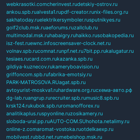
webkrasotki.com
cherinvest.ru
detskiy-ostrov.ru
ankou.spb.ru
alvesta1.ru
pdf-creator.ru
nix-files.org.ru
sakhatoday.ru
elektrikersymboler.ru
sputnikyes.ru
golf2club.msk.ru
aeforums.ru
zallclub.ru
multimodal.msk.ru
habaigry.ru
haikko.ru
sobakopedia.ru
isz-fest.ru
ewnc.info
screensaver-clock.net.ru
volnav.spb.ru
comnat.ru
npf.net.ru
7bit.pp.ru
kalugatur.ru
tesiaes.ru
card.com.ru
kazanka.spb.ru
gildiya-kuznecov.ru
kameryboavision.ru
griffoncom.spb.ru
fabrika-emotsiy.ru
PARK-MATROSOVA.RU
agat.spb.ru
avtoyurist-moskva1.ru
hardware.org.ru
схема-авто.рф
dg-lab.ru
angrup.ru
recruiter.spb.ru
music8.spb.ru
krsk124.ru
kubok.spb.ru
romanofforex.ru
analitikaplus.ru
spyonline.ru
zosikamery.ru
sloboda-ural.pp.ru
AUTO-COM.SU
hohota.net
alimy.ru
online-z.com
aromat-vostoka.ru
otdelkaexp.ru
mobilvest.ru
bbd.net.ru
mebelshop.msk.ru