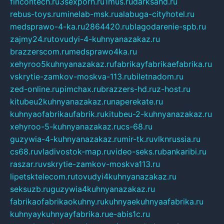
fincontech.ru
3sexporn.ru
1mus.ru
darksand.ru
rebus-toys.ru
minelab-msk.ru
alabuga-cityhotel.ru
medsprawo-4-ka.ru
2864420.ru
blagodarenie-spb.ru
zajmy24.ru
tovudyi-4-kuhnyanazakaz.ru
brazzerscom.ru
medsprawo4ka.ru
xehyroo5kuhnyanazakaz.ru
fabrikayfabrikaefabrika.ru
vskrytie-zamkov-moskva-113.ru
biletnadom.ru
zed-online.ru
pimchax.ru
brazzers-hd.ru
z-host.ru
kitubeu2kuhnyanazakaz.ru
naperekate.ru
kuhnyaofabrikaufabrik.ru
kitubeu-2-kuhnyanazakaz.ru
xehyroo-5-kuhnyanazakaz.ru
cs-68.ru
guzywia-4-kuhnyanazakaz.ru
mir-tk.ru
vlknrussia.ru
cs68.ru
vladivostok-map.ru
video-seks.ru
bankaribi.ru
raszar.ru
vskrytie-zamkov-moskva113.ru
lipetsktelecom.ru
tovudyi4kuhnyanazakaz.ru
seksuzb.ru
guzywia4kuhnyanazakaz.ru
fabrikaofabrikaokuhny.ru
kuhnyaekuhnyaafabrika.ru
kuhnyaykuhnyayfabrika.ru
e-abis1c.ru