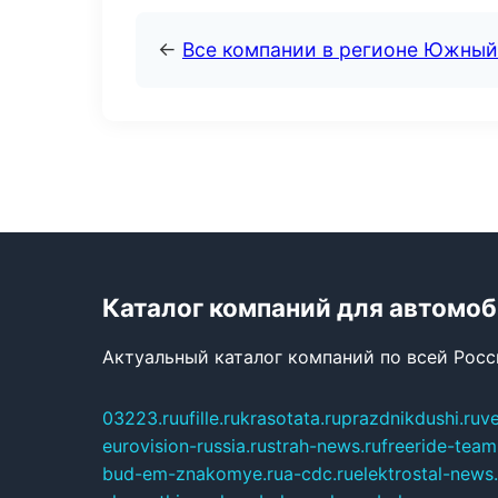
←
Все компании в регионе Южный
Каталог компаний для автомо
Актуальный каталог компаний по всей Рос
03223.ru
ufille.ru
krasotata.ru
prazdnikdushi.ru
v
eurovision-russia.ru
strah-news.ru
freeride-team
bud-em-znakomye.ru
a-cdc.ru
elektrostal-news.