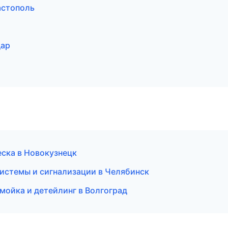
астополь
дар
еска в Новокузнецк
системы и сигнализации в Челябинск
омойка и детейлинг в Волгоград