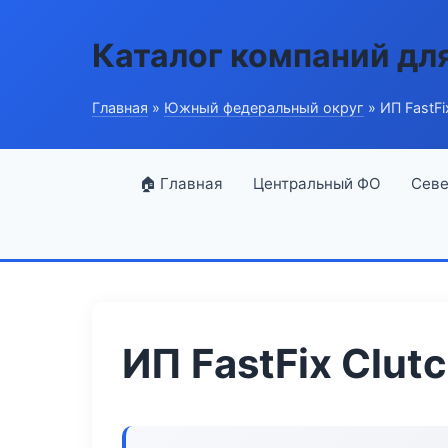
Каталог компаний дл
Главная
»
Южный федеральный округ
» ИП FastFi
🏠 Главная
Центральный ФО
Севе
ИП FastFix Clut