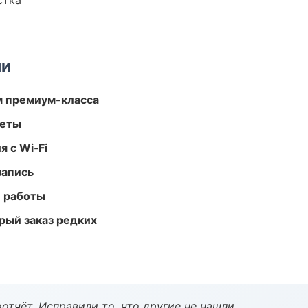
стка
ми
м премиум-класса
меты
 с Wi‑Fi
запись
е работы
рый заказ редких
тчёт. Исправили то, что другие не нашли.