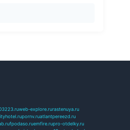
03223.ru
web-explore.ru
rastenuya.ru
tyhotel.ru
pornv.ru
atlantpereezd.ru
b.ru
fpodaso.ru
emfire.ru
pro-otdelky.ru