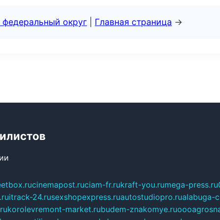
 федеральный округ
|
Главная страница
→
билистов
сии
eetbox.ru
cinemapost.ru
ciam-fr.ru
kraft-you.ru
mega-press.ru
.ru
itrack-24.ru
sexshopexpress.ru
autostudiopro.ru
alabuga-ci
ru
korolevremont-market.ru
budem-znakomye.ru
oooagrosna