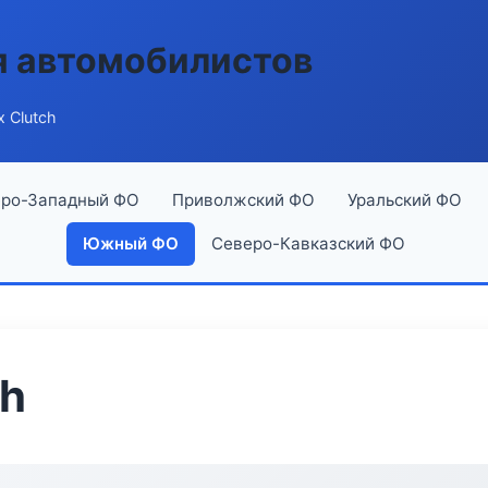
я автомобилистов
x Clutch
ро-Западный ФО
Приволжский ФО
Уральский ФО
Южный ФО
Северо-Кавказский ФО
ch