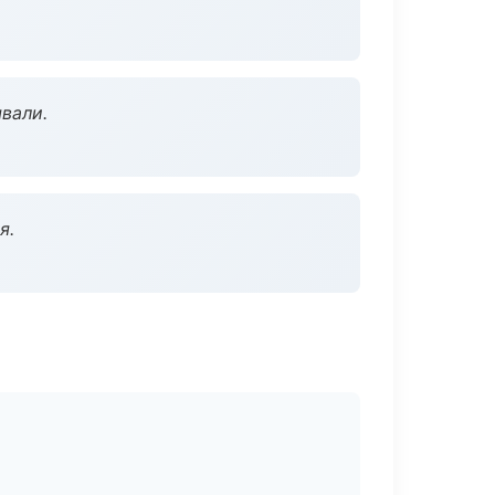
вали.
я.