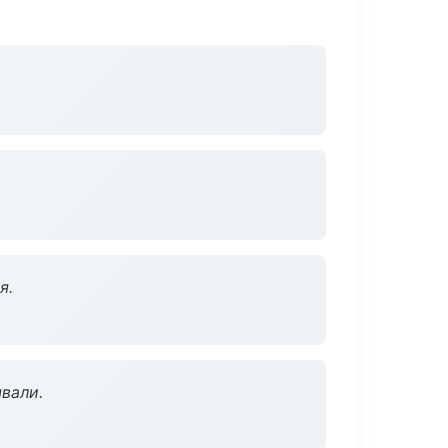
я.
вали.