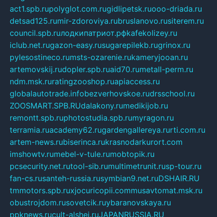
act1.spb.ru
polyglot.com.ru
gidlipetsk.ru
ooo-driada.ru
detsad125.ru
mir-zdoroviya.ru
bruslanovo.ru
siterem.ru
council.spb.ru
лодкипатриот.рф
kafekolizey.ru
iclub.net.ru
gazon-easy.ru
sugarepilekb.ru
grinox.ru
pylesostineco.ru
msts-ozarenie.ru
kameryjooan.ru
artemovskij.ru
dopler.spb.ru
aid70.ru
metall-perm.ru
ndm.msk.ru
ratingzooshop.ru
apiaccess.ru
globalautotrade.info
bezverhovskoe.ru
drsschool.ru
ZOOSMART.SPB.RU
dalakony.ru
medikijob.ru
remontt.spb.ru
photostudia.spb.ru
myragon.ru
terramia.ru
academy62.ru
gardengallereya.ru
rti.com.ru
artem-news.ru
biserinca.ru
krasnodarkurort.com
imshowtv.ru
mebel-v-tule.ru
mobtopik.ru
pcsecurity.net.ru
tool-sib.ru
multimetrunit.ru
sp-tour.ru
fan-cs.ru
santeh-russia.ru
symbian9.net.ru
DSHAIR.RU
tmmotors.spb.ru
xjocuricopii.com
musavtomat.msk.ru
obustrojdom.ru
sovetcik.ru
ybaranovskaya.ru
ppknews.ru
cult-alshei.ru
JAPANRUSSIA.RU