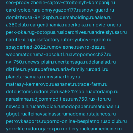
seo-prodvizhenie-sajtov-stroitelnyh-kompanij.ru
card-voice.ru
rulonnyygazon177.ru
snow-guard.ru
domizbrusa-9x12spb.ru
demaholding.ru
aalse.ru
a380club.ru
argentinamia.ru
perkoka.ru
movie-one.ru
perk-oka.ru
g-octopus.ru
sibarchives.ru
andreislyusar.ru
naruto-x.ru
pursefactory.ru
tor-lyubov-i-grom.ru
spayderhed-2022.ru
movieone.ru
evro-dez.ru
webamator.ru
ma-absolut1.ru
avtopomosch27.ru
nv-750.ru
news-plain.ru
nertansaga.ru
delanalad.ru
dizfiles.ru
youtubefree.ru
aria-family.ru
roadli.ru
planeta-samara.ru
mysmartbuy.ru
matrasy-kemerovo.ru
ashanet.ru
trade-farm.ru
dotcustoms.ru
domizbrusa9x12spb.ru
autodamp.ru
narasimha.ru
djcommodities.ru
nv750.ru
x-ton.ru
newsplain.ru
cardvoice.ru
modopaper.ru
manunae.ru
gbget.ru
alfeihavsalnassr.ru
madoma.ru
tajuncos.ru
petrovkasports.ru
porno-online-besplatno.ru
splclub.ru
york-life.ru
doroga-expo.ru
ribery.ru
cleanmedicine.ru