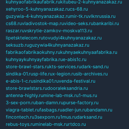
kuhnyaofabrikaufabrik.ru
kitubeu-2-kuhnyanazakaz.ru
xehyroo-5-kuhnyanazakaz.ru
cs-68.ru
guzywia-4-kuhnyanazakaz.ru
mir-tk.ru
vlknrussia.ru
cs68.ru
vladivostok-map.ru
video-seks.ru
bankaribi.ru
raszar.ru
vskrytie-zamkov-moskva113.ru
lipetsktelecom.ru
tovudyi4kuhnyanazakaz.ru
seksuzb.ru
guzywia4kuhnyanazakaz.ru
fabrikaofabrikaokuhny.ru
kuhnyaekuhnyaafabrika.ru
kuhnyaykuhnyayfabrika.ru
e-abis1c.ru
store-brawl-stars.ru
kts-services.ru
dark-sand.ru
sindika-01.ru
sp-life.ru
x-legion.ru
sib-archives.ru
e-abis-1-c.ru
sindika01.ru
venda-festival.ru
store-brawlstars.ru
dooraleksandria.ru
antenna-highly.ru
mine-lab-msk.ru
1-mus.ru
3-sex-porn.ru
ban-damn.ru
purse-factory.ru
viagra-tablet.ru
fasbags.ru
adler-jun.ru
bandamn.ru
fincontech.ru
3sexporn.ru
1mus.ru
darksand.ru
rebus-toys.ru
minelab-msk.ru
rtdco.ru