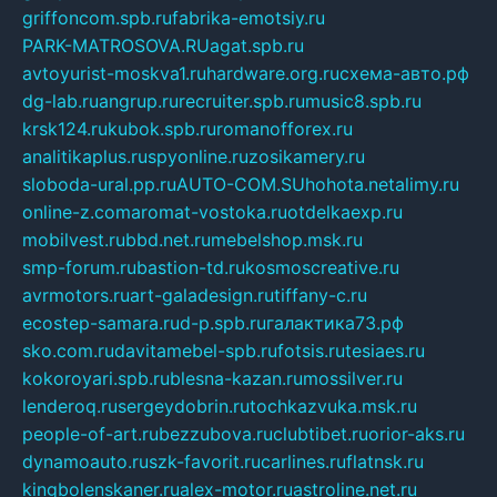
griffoncom.spb.ru
fabrika-emotsiy.ru
PARK-MATROSOVA.RU
agat.spb.ru
avtoyurist-moskva1.ru
hardware.org.ru
схема-авто.рф
dg-lab.ru
angrup.ru
recruiter.spb.ru
music8.spb.ru
krsk124.ru
kubok.spb.ru
romanofforex.ru
analitikaplus.ru
spyonline.ru
zosikamery.ru
sloboda-ural.pp.ru
AUTO-COM.SU
hohota.net
alimy.ru
online-z.com
aromat-vostoka.ru
otdelkaexp.ru
mobilvest.ru
bbd.net.ru
mebelshop.msk.ru
smp-forum.ru
bastion-td.ru
kosmoscreative.ru
avrmotors.ru
art-galadesign.ru
tiffany-c.ru
ecostep-samara.ru
d-p.spb.ru
галактика73.рф
sko.com.ru
davitamebel-spb.ru
fotsis.ru
tesiaes.ru
kokoroyari.spb.ru
blesna-kazan.ru
mossilver.ru
lenderoq.ru
sergeydobrin.ru
tochkazvuka.msk.ru
people-of-art.ru
bezzubova.ru
clubtibet.ru
orior-aks.ru
dynamoauto.ru
szk-favorit.ru
carlines.ru
flatnsk.ru
kingbolenskaner.ru
alex-motor.ru
astroline.net.ru