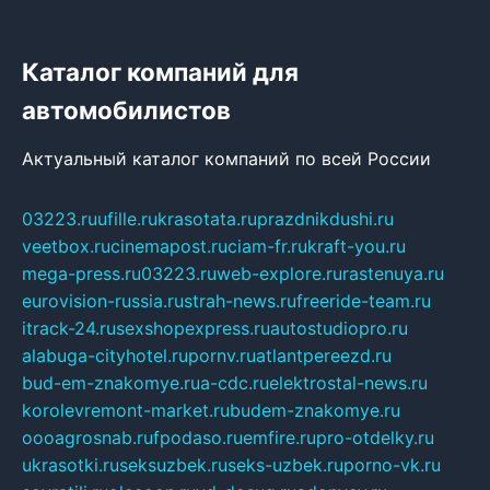
Каталог компаний для
автомобилистов
Актуальный каталог компаний по всей России
03223.ru
ufille.ru
krasotata.ru
prazdnikdushi.ru
veetbox.ru
cinemapost.ru
ciam-fr.ru
kraft-you.ru
mega-press.ru
03223.ru
web-explore.ru
rastenuya.ru
eurovision-russia.ru
strah-news.ru
freeride-team.ru
itrack-24.ru
sexshopexpress.ru
autostudiopro.ru
alabuga-cityhotel.ru
pornv.ru
atlantpereezd.ru
bud-em-znakomye.ru
a-cdc.ru
elektrostal-news.ru
korolevremont-market.ru
budem-znakomye.ru
oooagrosnab.ru
fpodaso.ru
emfire.ru
pro-otdelky.ru
ukrasotki.ru
seksuzbek.ru
seks-uzbek.ru
porno-vk.ru