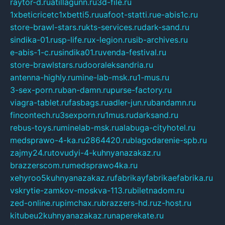
raytor-d.ru
atillagunn.ru
3d-file.ru
1xbeticricetc1xbetti5.ru
uafoot-statti.ru
e-abis1c.ru
store-brawl-stars.ru
kts-services.ru
dark-sand.ru
sindika-01.ru
sp-life.ru
x-legion.ru
sib-archives.ru
e-abis-1-c.ru
sindika01.ru
venda-festival.ru
store-brawlstars.ru
dooraleksandria.ru
antenna-highly.ru
mine-lab-msk.ru
1-mus.ru
3-sex-porn.ru
ban-damn.ru
purse-factory.ru
viagra-tablet.ru
fasbags.ru
adler-jun.ru
bandamn.ru
fincontech.ru
3sexporn.ru
1mus.ru
darksand.ru
rebus-toys.ru
minelab-msk.ru
alabuga-cityhotel.ru
medsprawo-4-ka.ru
2864420.ru
blagodarenie-spb.ru
zajmy24.ru
tovudyi-4-kuhnyanazakaz.ru
brazzerscom.ru
medsprawo4ka.ru
xehyroo5kuhnyanazakaz.ru
fabrikayfabrikaefabrika.ru
vskrytie-zamkov-moskva-113.ru
biletnadom.ru
zed-online.ru
pimchax.ru
brazzers-hd.ru
z-host.ru
kitubeu2kuhnyanazakaz.ru
naperekate.ru