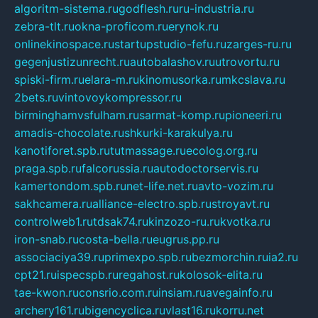
algoritm-sistema.ru
godflesh.ru
ru-industria.ru
zebra-tlt.ru
okna-proficom.ru
erynok.ru
onlinekinospace.ru
startupstudio-fefu.ru
zarges-ru.ru
gegenjustizunrecht.ru
autobalashov.ru
utrovortu.ru
spiski-firm.ru
elara-m.ru
kinomusorka.ru
mkcslava.ru
2bets.ru
vintovoykompressor.ru
birminghamvsfulham.ru
sarmat-komp.ru
pioneeri.ru
amadis-chocolate.ru
shkurki-karakulya.ru
kanotiforet.spb.ru
tutmassage.ru
ecolog.org.ru
praga.spb.ru
falcorussia.ru
autodoctorservis.ru
kamertondom.spb.ru
net-life.net.ru
avto-vozim.ru
sakhcamera.ru
alliance-electro.spb.ru
stroyavt.ru
controlweb1.ru
tdsak74.ru
kinzozo-ru.ru
kvotka.ru
iron-snab.ru
costa-bella.ru
eugrus.pp.ru
associaciya39.ru
primexpo.spb.ru
bezmorchin.ru
ia2.ru
cpt21.ru
ispecspb.ru
regahost.ru
kolosok-elita.ru
tae-kwon.ru
consrio.com.ru
insiam.ru
avegainfo.ru
archery161.ru
bigencyclica.ru
vlast16.ru
korru.net