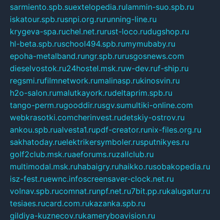
sarmiento.spb.su
extelopedia.ru
lammin-suo.spb.ru
iskatour.spb.ru
snpi.org.ru
running-line.ru
krygeva-spa.ru
chel.net.ru
rust-loco.ru
dugshop.ru
hl-beta.spb.ru
school494.spb.ru
mymubaby.ru
epoha-metalband.ru
ngr.spb.ru
rusgosnews.com
dieselvostok.ru
24hostel.msk.ru
w-dev.ru
f-ship.ru
regsmi.ru
filmnetwork.ru
malinasp.ru
kinosvin.ru
h2o-salon.ru
malutkayork.ru
deltaprim.spb.ru
tango-perm.ru
gooddir.ru
sgv.su
multiki-online.com
webkrasotki.com
cherinvest.ru
detskiy-ostrov.ru
ankou.spb.ru
alvesta1.ru
pdf-creator.ru
nix-files.org.ru
sakhatoday.ru
elektrikersymboler.ru
sputnikyes.ru
golf2club.msk.ru
aeforums.ru
zallclub.ru
multimodal.msk.ru
habaigry.ru
haikko.ru
sobakopedia.ru
isz-fest.ru
ewnc.info
screensaver-clock.net.ru
volnav.spb.ru
comnat.ru
npf.net.ru
7bit.pp.ru
kalugatur.ru
tesiaes.ru
card.com.ru
kazanka.spb.ru
gildiya-kuznecov.ru
kameryboavision.ru