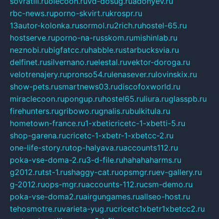
sovratili.ru
olecoon.ru
vd-dosug.ru
adonyev.ru
rbc-news.ru
porno-skvirt.ru
krospr.ru
13autor-kolonka.ru
sormol.ru
2rich.ru
hostel-65.ru
hostserve.ru
porno-na-russkom.ru
mishinlab.ru
neznobi.ru
bigfatcc.ru
habble.ru
starbucksvia.ru
delfinet.ru
silvernano.ru
elestal.ru
vektor-doroga.ru
velotrenajery.ru
pronso54.ru
lenasever.ru
lovinskix.ru
show-pets.ru
smartnews03.ru
discofoxworld.ru
miraclecoon.ru
pongup.ru
hostel65.ru
liura.ru
glasspb.ru
firehunters.ru
gribowo.ru
gnalis.ru
bulkitula.ru
hometown-france.ru
1-xbeticricetc-1-xbetti-5.ru
shop-garena.ru
cricetc-1-xbetr-1-xbetcc-2.ru
one-life-story.ru
top-halyava.ru
accounts112.ru
poka-vse-doma-2.ru
3-d-file.ru
hahahaharms.ru
g2012.ru
tst-1.ru
shaggy-cat.ru
opsmgr.ru
ev-gallery.ru
g-2012.ru
ops-mgr.ru
accounts-112.ru
csm-demo.ru
poka-vse-doma2.ru
airgungames.ru
allseo-host.ru
tehosmotre.ru
varieta-yug.ru
cricetc1xbetr1xbetcc2.ru