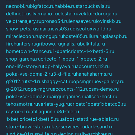
neznobi.ru
bigfatcc.ru
habble.ru
starbucksvia.ru
delfinet.ru
silvernano.ru
elestal.ru
vektor-doroga.ru
velotrenajery.ru
pronso54.ru
lenasever.ru
lovinskix.ru
show-pets.ru
smartnews03.ru
discofoxworld.ru
miraclecoon.ru
pongup.ru
hostel65.ru
liura.ru
glasspb.ru
firehunters.ru
gribowo.ru
gnalis.ru
bulkitula.ru
hometown-france.ru
1-xbeticricetc-1-xbetti-5.ru
shop-garena.ru
cricetc-1-xbetr-1-xbetcc-2.ru
one-life-story.ru
top-halyava.ru
accounts112.ru
poka-vse-doma-2.ru
3-d-file.ru
hahahaharms.ru
g2012.ru
tst-1.ru
shaggy-cat.ru
opsmgr.ru
ev-gallery.ru
g-2012.ru
ops-mgr.ru
accounts-112.ru
csm-demo.ru
poka-vse-doma2.ru
airgungames.ru
allseo-host.ru
tehosmotre.ru
varieta-yug.ru
cricetc1xbetr1xbetcc2.ru
raytor-d.ru
atillagunn.ru
3d-file.ru
1xbeticricetc1xbetti5.ru
uafoot-statti.ru
e-abis1c.ru
store-brawl-stars.ru
kts-services.ru
dark-sand.ru
sindika-01.ru
sp-life.ru
x-legion.ru
sib-archives.ru