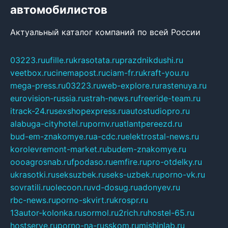
автомобилистов
Актуальный каталог компаний по всей России
03223.ru
ufille.ru
krasotata.ru
prazdnikdushi.ru
veetbox.ru
cinemapost.ru
ciam-fr.ru
kraft-you.ru
mega-press.ru
03223.ru
web-explore.ru
rastenuya.ru
eurovision-russia.ru
strah-news.ru
freeride-team.ru
itrack-24.ru
sexshopexpress.ru
autostudiopro.ru
alabuga-cityhotel.ru
pornv.ru
atlantpereezd.ru
bud-em-znakomye.ru
a-cdc.ru
elektrostal-news.ru
korolevremont-market.ru
budem-znakomye.ru
oooagrosnab.ru
fpodaso.ru
emfire.ru
pro-otdelky.ru
ukrasotki.ru
seksuzbek.ru
seks-uzbek.ru
porno-vk.ru
sovratili.ru
olecoon.ru
vd-dosug.ru
adonyev.ru
rbc-news.ru
porno-skvirt.ru
krospr.ru
13autor-kolonka.ru
sormol.ru
2rich.ru
hostel-65.ru
hostserve.ru
porno-na-russkom.ru
mishinlab.ru