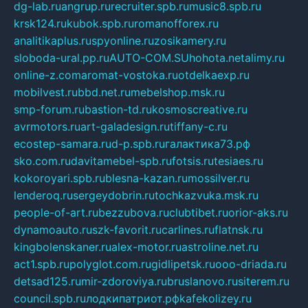
dg-lab.ru
angrup.ru
recruiter.spb.ru
music8.spb.ru
krsk124.ru
kubok.spb.ru
romanofforex.ru
analitikaplus.ru
spyonline.ru
zosikamery.ru
sloboda-ural.pp.ru
AUTO-COM.SU
hohota.net
alimy.ru
online-z.com
aromat-vostoka.ru
otdelkaexp.ru
mobilvest.ru
bbd.net.ru
mebelshop.msk.ru
smp-forum.ru
bastion-td.ru
kosmoscreative.ru
avrmotors.ru
art-galadesign.ru
tiffany-c.ru
ecostep-samara.ru
d-p.spb.ru
галактика73.рф
sko.com.ru
davitamebel-spb.ru
fotsis.ru
tesiaes.ru
kokoroyari.spb.ru
blesna-kazan.ru
mossilver.ru
lenderoq.ru
sergeydobrin.ru
tochkazvuka.msk.ru
people-of-art.ru
bezzubova.ru
clubtibet.ru
orior-aks.ru
dynamoauto.ru
szk-favorit.ru
carlines.ru
flatnsk.ru
kingbolenskaner.ru
alex-motor.ru
astroline.net.ru
act1.spb.ru
polyglot.com.ru
gidlipetsk.ru
ooo-driada.ru
detsad125.ru
mir-zdoroviya.ru
bruslanovo.ru
siterem.ru
council.spb.ru
лодкипатриот.рф
kafekolizey.ru