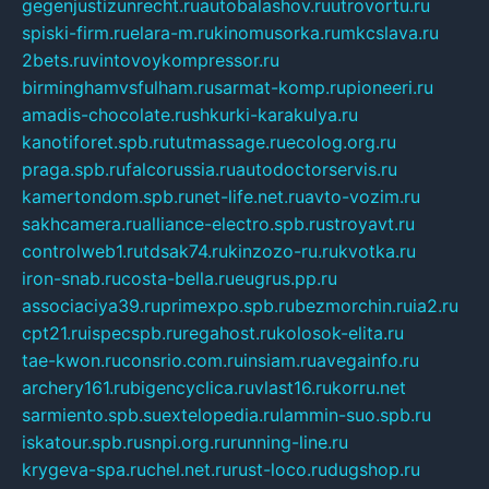
gegenjustizunrecht.ru
autobalashov.ru
utrovortu.ru
spiski-firm.ru
elara-m.ru
kinomusorka.ru
mkcslava.ru
2bets.ru
vintovoykompressor.ru
birminghamvsfulham.ru
sarmat-komp.ru
pioneeri.ru
amadis-chocolate.ru
shkurki-karakulya.ru
kanotiforet.spb.ru
tutmassage.ru
ecolog.org.ru
praga.spb.ru
falcorussia.ru
autodoctorservis.ru
kamertondom.spb.ru
net-life.net.ru
avto-vozim.ru
sakhcamera.ru
alliance-electro.spb.ru
stroyavt.ru
controlweb1.ru
tdsak74.ru
kinzozo-ru.ru
kvotka.ru
iron-snab.ru
costa-bella.ru
eugrus.pp.ru
associaciya39.ru
primexpo.spb.ru
bezmorchin.ru
ia2.ru
cpt21.ru
ispecspb.ru
regahost.ru
kolosok-elita.ru
tae-kwon.ru
consrio.com.ru
insiam.ru
avegainfo.ru
archery161.ru
bigencyclica.ru
vlast16.ru
korru.net
sarmiento.spb.su
extelopedia.ru
lammin-suo.spb.ru
iskatour.spb.ru
snpi.org.ru
running-line.ru
krygeva-spa.ru
chel.net.ru
rust-loco.ru
dugshop.ru