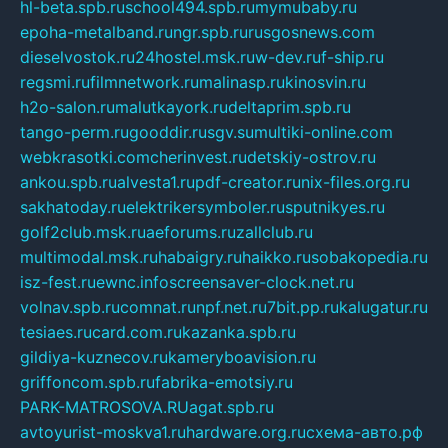
hl-beta.spb.ru
school494.spb.ru
mymubaby.ru
epoha-metalband.ru
ngr.spb.ru
rusgosnews.com
dieselvostok.ru
24hostel.msk.ru
w-dev.ru
f-ship.ru
regsmi.ru
filmnetwork.ru
malinasp.ru
kinosvin.ru
h2o-salon.ru
malutkayork.ru
deltaprim.spb.ru
tango-perm.ru
gooddir.ru
sgv.su
multiki-online.com
webkrasotki.com
cherinvest.ru
detskiy-ostrov.ru
ankou.spb.ru
alvesta1.ru
pdf-creator.ru
nix-files.org.ru
sakhatoday.ru
elektrikersymboler.ru
sputnikyes.ru
golf2club.msk.ru
aeforums.ru
zallclub.ru
multimodal.msk.ru
habaigry.ru
haikko.ru
sobakopedia.ru
isz-fest.ru
ewnc.info
screensaver-clock.net.ru
volnav.spb.ru
comnat.ru
npf.net.ru
7bit.pp.ru
kalugatur.ru
tesiaes.ru
card.com.ru
kazanka.spb.ru
gildiya-kuznecov.ru
kameryboavision.ru
griffoncom.spb.ru
fabrika-emotsiy.ru
PARK-MATROSOVA.RU
agat.spb.ru
avtoyurist-moskva1.ru
hardware.org.ru
схема-авто.рф