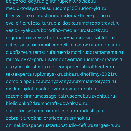
belgorod-day.ru
digilith.ru
pichkurovlab.ru
medic-today.ru
taksu.ru
comp123.ru
don-ykt.ru
teensvoice.ru
imgsharing.ru
domashnee-porno.ru
eva-elfie.ru
foto-tur.ru
biz-doska.ru
metropoltravel.ru
veslo-i-yakor.ru
borodino-media.ru
rostotsky.ru
regionufa.ru
weiss-bet.ru
zaryna.ru
casinotablet.ru
universalia.ru
remont-mebeli-moscow.ru
termomur.ru
clubfisher.ru
remstirufa.ru
erdamchi.ru
doramamama.ru
muraviovka-park.ru
worldofwoman.ru
clean-dreams.ru
arkrym.ru
kristinita.ru
dircomputer.ru
healthenter.ru
textexperts.ru
pivnaya-kruzhka.ru
kinofilmy-2021.ru
demolalapaluza.ru
tanyavanya.ru
remstir-tolyatti.ru
msdip.ru
jdol.ru
sokolovr.ru
newtech-spb.ru
rezemkleim.ru
massage-tai.ru
seonub.ru
zvonitut.ru
biolisichka24.ru
mncraft-download.ru
algoritm-sistema.ru
godflesh.ru
ru-industria.ru
zebra-tlt.ru
okna-proficom.ru
erynok.ru
onlinekinospace.ru
startupstudio-fefu.ru
zarges-ru.ru