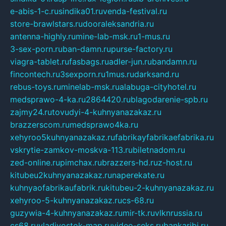
e-abis-1-c.ru
sindika01.ru
venda-festival.ru
store-brawlstars.ru
dooraleksandria.ru
antenna-highly.ru
mine-lab-msk.ru
1-mus.ru
3-sex-porn.ru
ban-damn.ru
purse-factory.ru
viagra-tablet.ru
fasbags.ru
adler-jun.ru
bandamn.ru
fincontech.ru
3sexporn.ru
1mus.ru
darksand.ru
rebus-toys.ru
minelab-msk.ru
alabuga-cityhotel.ru
medsprawo-4-ka.ru
2864420.ru
blagodarenie-spb.ru
zajmy24.ru
tovudyi-4-kuhnyanazakaz.ru
brazzerscom.ru
medsprawo4ka.ru
xehyroo5kuhnyanazakaz.ru
fabrikayfabrikaefabrika.ru
vskrytie-zamkov-moskva-113.ru
biletnadom.ru
zed-online.ru
pimchax.ru
brazzers-hd.ru
z-host.ru
kitubeu2kuhnyanazakaz.ru
naperekate.ru
kuhnyaofabrikaufabrik.ru
kitubeu-2-kuhnyanazakaz.ru
xehyroo-5-kuhnyanazakaz.ru
cs-68.ru
guzywia-4-kuhnyanazakaz.ru
mir-tk.ru
vlknrussia.ru
cs68.ru
vladivostok-map.ru
video-seks.ru
bankaribi.ru