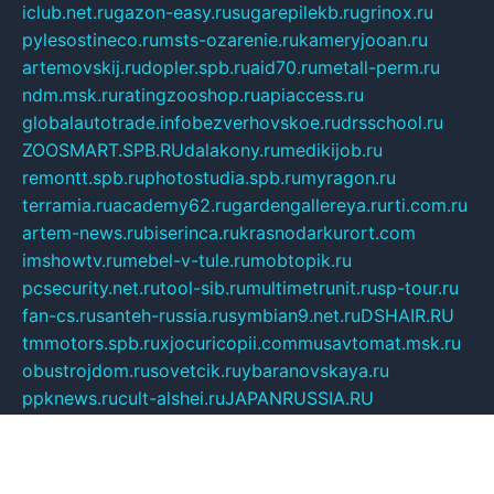
iclub.net.ru
gazon-easy.ru
sugarepilekb.ru
grinox.ru
pylesostineco.ru
msts-ozarenie.ru
kameryjooan.ru
artemovskij.ru
dopler.spb.ru
aid70.ru
metall-perm.ru
ndm.msk.ru
ratingzooshop.ru
apiaccess.ru
globalautotrade.info
bezverhovskoe.ru
drsschool.ru
ZOOSMART.SPB.RU
dalakony.ru
medikijob.ru
remontt.spb.ru
photostudia.spb.ru
myragon.ru
terramia.ru
academy62.ru
gardengallereya.ru
rti.com.ru
artem-news.ru
biserinca.ru
krasnodarkurort.com
imshowtv.ru
mebel-v-tule.ru
mobtopik.ru
pcsecurity.net.ru
tool-sib.ru
multimetrunit.ru
sp-tour.ru
fan-cs.ru
santeh-russia.ru
symbian9.net.ru
DSHAIR.RU
tmmotors.spb.ru
xjocuricopii.com
musavtomat.msk.ru
obustrojdom.ru
sovetcik.ru
ybaranovskaya.ru
ppknews.ru
cult-alshei.ru
JAPANRUSSIA.RU
proekciyamebel.ru
imper-finans.ru
rim.org.ru
glamourai.ru
brassminus.ru
zabor-pro.ru
ftn.pp.ru
dorogoe58.ru
laimengpacker.ru
kuzova-zapchasti.ru