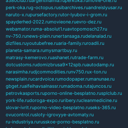
a380club.ru
argentinamia.ru
perkoka.ru
movie-one.ru
perk-oka.ru
g-octopus.ru
sibarchives.ru
andreislyusar.ru
naruto-x.ru
pursefactory.ru
tor-lyubov-i-grom.ru
spayderhed-2022.ru
movieone.ru
evro-dez.ru
webamator.ru
ma-absolut1.ru
avtopomosch27.ru
nv-750.ru
news-plain.ru
nertansaga.ru
delanalad.ru
dizfiles.ru
youtubefree.ru
aria-family.ru
roadli.ru
planeta-samara.ru
mysmartbuy.ru
matrasy-kemerovo.ru
ashanet.ru
trade-farm.ru
dotcustoms.ru
domizbrusa9x12spb.ru
autodamp.ru
narasimha.ru
djcommodities.ru
nv750.ru
x-ton.ru
newsplain.ru
cardvoice.ru
modopaper.ru
manunae.ru
gbget.ru
alfeihavsalnassr.ru
madoma.ru
tajuncos.ru
petrovkasports.ru
porno-online-besplatno.ru
splclub.ru
york-life.ru
doroga-expo.ru
ribery.ru
cleanmedicine.ru
slovar-ivrit.ru
porno-video-besplatno.ru
seks-365.ru
ovucontrol.ru
sloty-igrovyye-avtomaty.ru
ru-industriya.ru
russkoe-porno-besplatno.ru