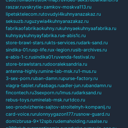
raszar.ru
vskrytie-zamkov-moskva113.ru
lipetsktelecom.ru
tovudyi4kuhnyanazakaz.ru
seksuzb.ru
guzywia4kuhnyanazakaz.ru
fabrikaofabrikaokuhny.ru
kuhnyaekuhnyaafabrika.ru
kuhnyaykuhnyayfabrika.ru
e-abis1c.ru
store-brawl-stars.ru
kts-services.ru
dark-sand.ru
sindika-01.ru
sp-life.ru
x-legion.ru
sib-archives.ru
e-abis-1-c.ru
sindika01.ru
venda-festival.ru
store-brawlstars.ru
dooraleksandria.ru
antenna-highly.ru
mine-lab-msk.ru
1-mus.ru
3-sex-porn.ru
ban-damn.ru
purse-factory.ru
viagra-tablet.ru
fasbags.ru
adler-jun.ru
bandamn.ru
fincontech.ru
3sexporn.ru
1mus.ru
darksand.ru
rebus-toys.ru
minelab-msk.ru
rtdco.ru
seo-prodvizhenie-sajtov-stroitelnyh-kompanij.ru
card-voice.ru
rulonnyygazon177.ru
snow-guard.ru
domizbrusa-9x12spb.ru
demaholding.ru
aalse.ru