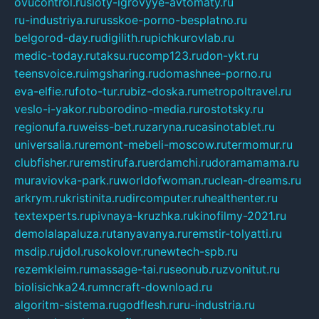
ovucontrol.ru
sloty-igrovyye-avtomaty.ru
ru-industriya.ru
russkoe-porno-besplatno.ru
belgorod-day.ru
digilith.ru
pichkurovlab.ru
medic-today.ru
taksu.ru
comp123.ru
don-ykt.ru
teensvoice.ru
imgsharing.ru
domashnee-porno.ru
eva-elfie.ru
foto-tur.ru
biz-doska.ru
metropoltravel.ru
veslo-i-yakor.ru
borodino-media.ru
rostotsky.ru
regionufa.ru
weiss-bet.ru
zaryna.ru
casinotablet.ru
universalia.ru
remont-mebeli-moscow.ru
termomur.ru
clubfisher.ru
remstirufa.ru
erdamchi.ru
doramamama.ru
muraviovka-park.ru
worldofwoman.ru
clean-dreams.ru
arkrym.ru
kristinita.ru
dircomputer.ru
healthenter.ru
textexperts.ru
pivnaya-kruzhka.ru
kinofilmy-2021.ru
demolalapaluza.ru
tanyavanya.ru
remstir-tolyatti.ru
msdip.ru
jdol.ru
sokolovr.ru
newtech-spb.ru
rezemkleim.ru
massage-tai.ru
seonub.ru
zvonitut.ru
biolisichka24.ru
mncraft-download.ru
algoritm-sistema.ru
godflesh.ru
ru-industria.ru