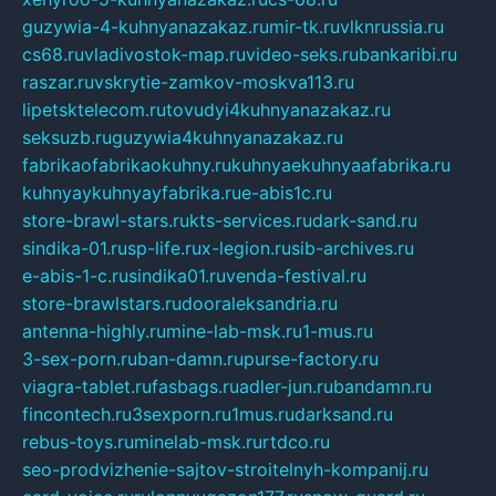
guzywia-4-kuhnyanazakaz.ru
mir-tk.ru
vlknrussia.ru
cs68.ru
vladivostok-map.ru
video-seks.ru
bankaribi.ru
raszar.ru
vskrytie-zamkov-moskva113.ru
lipetsktelecom.ru
tovudyi4kuhnyanazakaz.ru
seksuzb.ru
guzywia4kuhnyanazakaz.ru
fabrikaofabrikaokuhny.ru
kuhnyaekuhnyaafabrika.ru
kuhnyaykuhnyayfabrika.ru
e-abis1c.ru
store-brawl-stars.ru
kts-services.ru
dark-sand.ru
sindika-01.ru
sp-life.ru
x-legion.ru
sib-archives.ru
e-abis-1-c.ru
sindika01.ru
venda-festival.ru
store-brawlstars.ru
dooraleksandria.ru
antenna-highly.ru
mine-lab-msk.ru
1-mus.ru
3-sex-porn.ru
ban-damn.ru
purse-factory.ru
viagra-tablet.ru
fasbags.ru
adler-jun.ru
bandamn.ru
fincontech.ru
3sexporn.ru
1mus.ru
darksand.ru
rebus-toys.ru
minelab-msk.ru
rtdco.ru
seo-prodvizhenie-sajtov-stroitelnyh-kompanij.ru