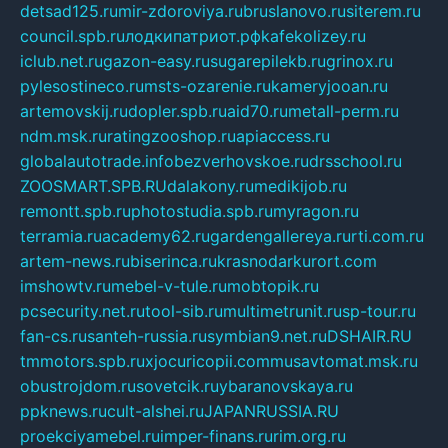
detsad125.ru
mir-zdoroviya.ru
bruslanovo.ru
siterem.ru
council.spb.ru
лодкипатриот.рф
kafekolizey.ru
iclub.net.ru
gazon-easy.ru
sugarepilekb.ru
grinox.ru
pylesostineco.ru
msts-ozarenie.ru
kameryjooan.ru
artemovskij.ru
dopler.spb.ru
aid70.ru
metall-perm.ru
ndm.msk.ru
ratingzooshop.ru
apiaccess.ru
globalautotrade.info
bezverhovskoe.ru
drsschool.ru
ZOOSMART.SPB.RU
dalakony.ru
medikijob.ru
remontt.spb.ru
photostudia.spb.ru
myragon.ru
terramia.ru
academy62.ru
gardengallereya.ru
rti.com.ru
artem-news.ru
biserinca.ru
krasnodarkurort.com
imshowtv.ru
mebel-v-tule.ru
mobtopik.ru
pcsecurity.net.ru
tool-sib.ru
multimetrunit.ru
sp-tour.ru
fan-cs.ru
santeh-russia.ru
symbian9.net.ru
DSHAIR.RU
tmmotors.spb.ru
xjocuricopii.com
musavtomat.msk.ru
obustrojdom.ru
sovetcik.ru
ybaranovskaya.ru
ppknews.ru
cult-alshei.ru
JAPANRUSSIA.RU
proekciyamebel.ru
imper-finans.ru
rim.org.ru