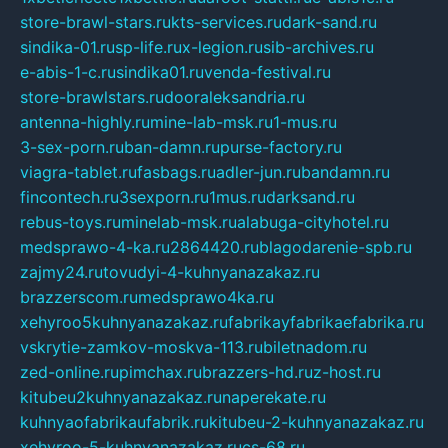
store-brawl-stars.ru
kts-services.ru
dark-sand.ru
sindika-01.ru
sp-life.ru
x-legion.ru
sib-archives.ru
e-abis-1-c.ru
sindika01.ru
venda-festival.ru
store-brawlstars.ru
dooraleksandria.ru
antenna-highly.ru
mine-lab-msk.ru
1-mus.ru
3-sex-porn.ru
ban-damn.ru
purse-factory.ru
viagra-tablet.ru
fasbags.ru
adler-jun.ru
bandamn.ru
fincontech.ru
3sexporn.ru
1mus.ru
darksand.ru
rebus-toys.ru
minelab-msk.ru
alabuga-cityhotel.ru
medsprawo-4-ka.ru
2864420.ru
blagodarenie-spb.ru
zajmy24.ru
tovudyi-4-kuhnyanazakaz.ru
brazzerscom.ru
medsprawo4ka.ru
xehyroo5kuhnyanazakaz.ru
fabrikayfabrikaefabrika.ru
vskrytie-zamkov-moskva-113.ru
biletnadom.ru
zed-online.ru
pimchax.ru
brazzers-hd.ru
z-host.ru
kitubeu2kuhnyanazakaz.ru
naperekate.ru
kuhnyaofabrikaufabrik.ru
kitubeu-2-kuhnyanazakaz.ru
xehyroo-5-kuhnyanazakaz.ru
cs-68.ru