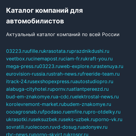
Каталог компаний для
автомобилистов
Актуальный каталог компаний по всей России
03223.ru
ufille.ru
krasotata.ru
prazdnikdushi.ru
veetbox.ru
cinemapost.ru
ciam-fr.ru
kraft-you.ru
mega-press.ru
03223.ru
web-explore.ru
rastenuya.ru
eurovision-russia.ru
strah-news.ru
freeride-team.ru
itrack-24.ru
sexshopexpress.ru
autostudiopro.ru
alabuga-cityhotel.ru
pornv.ru
atlantpereezd.ru
bud-em-znakomye.ru
a-cdc.ru
elektrostal-news.ru
korolevremont-market.ru
budem-znakomye.ru
oooagrosnab.ru
fpodaso.ru
emfire.ru
pro-otdelky.ru
ukrasotki.ru
seksuzbek.ru
seks-uzbek.ru
porno-vk.ru
sovratili.ru
olecoon.ru
vd-dosug.ru
adonyev.ru
rbc-news.ru
porno-skvirt.ru
krospr.ru