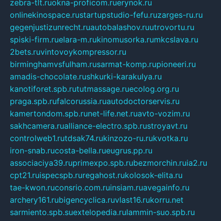
zebra-tlt.ru
okna-proficom.ru
erynok.ru
onlinekinospace.ru
startupstudio-fefu.ru
zarges-ru.ru
gegenjustizunrecht.ru
autobalashov.ru
utrovortu.ru
spiski-firm.ru
elara-m.ru
kinomusorka.ru
mkcslava.ru
2bets.ru
vintovoykompressor.ru
birminghamvsfulham.ru
sarmat-komp.ru
pioneeri.ru
amadis-chocolate.ru
shkurki-karakulya.ru
kanotiforet.spb.ru
tutmassage.ru
ecolog.org.ru
praga.spb.ru
falcorussia.ru
autodoctorservis.ru
kamertondom.spb.ru
net-life.net.ru
avto-vozim.ru
sakhcamera.ru
alliance-electro.spb.ru
stroyavt.ru
controlweb1.ru
tdsak74.ru
kinzozo-ru.ru
kvotka.ru
iron-snab.ru
costa-bella.ru
eugrus.pp.ru
associaciya39.ru
primexpo.spb.ru
bezmorchin.ru
ia2.ru
cpt21.ru
ispecspb.ru
regahost.ru
kolosok-elita.ru
tae-kwon.ru
consrio.com.ru
insiam.ru
avegainfo.ru
archery161.ru
bigencyclica.ru
vlast16.ru
korru.net
sarmiento.spb.su
extelopedia.ru
lammin-suo.spb.ru