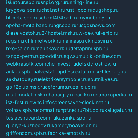
iskatour.spb.ru
snpi.org.ru
running-line.ru
krygeva-spa.ru
chel.net.ru
rust-loco.ru
dugshop.ru
hl-beta.spb.ru
school494.spb.ru
mymubaby.ru
epoha-metalband.ru
ngr.spb.ru
rusgosnews.com
dieselvostok.ru
24hostel.msk.ru
w-dev.ru
f-ship.ru
regsmi.ru
filmnetwork.ru
malinasp.ru
kinosvin.ru
h2o-salon.ru
malutkayork.ru
deltaprim.spb.ru
tango-perm.ru
gooddir.ru
sgv.su
multiki-online.com
webkrasotki.com
cherinvest.ru
detskiy-ostrov.ru
ankou.spb.ru
alvesta1.ru
pdf-creator.ru
nix-files.org.ru
sakhatoday.ru
elektrikersymboler.ru
sputnikyes.ru
golf2club.msk.ru
aeforums.ru
zallclub.ru
multimodal.msk.ru
habaigry.ru
haikko.ru
sobakopedia.ru
isz-fest.ru
ewnc.info
screensaver-clock.net.ru
volnav.spb.ru
comnat.ru
npf.net.ru
7bit.pp.ru
kalugatur.ru
tesiaes.ru
card.com.ru
kazanka.spb.ru
gildiya-kuznecov.ru
kameryboavision.ru
griffoncom.spb.ru
fabrika-emotsiy.ru