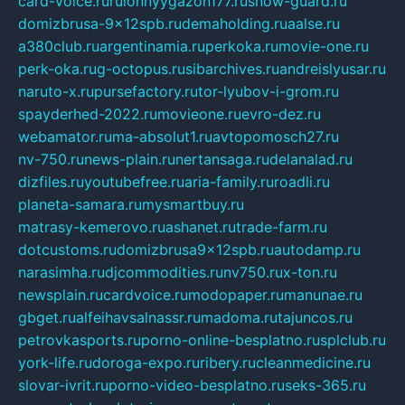
card-voice.ru
rulonnyygazon177.ru
snow-guard.ru
domizbrusa-9x12spb.ru
demaholding.ru
aalse.ru
a380club.ru
argentinamia.ru
perkoka.ru
movie-one.ru
perk-oka.ru
g-octopus.ru
sibarchives.ru
andreislyusar.ru
naruto-x.ru
pursefactory.ru
tor-lyubov-i-grom.ru
spayderhed-2022.ru
movieone.ru
evro-dez.ru
webamator.ru
ma-absolut1.ru
avtopomosch27.ru
nv-750.ru
news-plain.ru
nertansaga.ru
delanalad.ru
dizfiles.ru
youtubefree.ru
aria-family.ru
roadli.ru
planeta-samara.ru
mysmartbuy.ru
matrasy-kemerovo.ru
ashanet.ru
trade-farm.ru
dotcustoms.ru
domizbrusa9x12spb.ru
autodamp.ru
narasimha.ru
djcommodities.ru
nv750.ru
x-ton.ru
newsplain.ru
cardvoice.ru
modopaper.ru
manunae.ru
gbget.ru
alfeihavsalnassr.ru
madoma.ru
tajuncos.ru
petrovkasports.ru
porno-online-besplatno.ru
splclub.ru
york-life.ru
doroga-expo.ru
ribery.ru
cleanmedicine.ru
slovar-ivrit.ru
porno-video-besplatno.ru
seks-365.ru