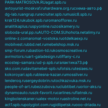
PARK-MATROSOVA.RU
agat.spb.ru
avtoyurist-moskva1.ru
hardware.org.ru
схема-авто.рф
dg-lab.ru
angrup.ru
recruiter.spb.ru
music8.spb.ru
krsk124.ru
kubok.spb.ru
romanofforex.ru
analitikaplus.ru
spyonline.ru
zosikamery.ru
sloboda-ural.pp.ru
AUTO-COM.SU
hohota.net
alimy.ru
online-z.com
aromat-vostoka.ru
otdelkaexp.ru
mobilvest.ru
bbd.net.ru
mebelshop.msk.ru
smp-forum.ru
bastion-td.ru
kosmoscreative.ru
avrmotors.ru
art-galadesign.ru
tiffany-c.ru
ecostep-samara.ru
d-p.spb.ru
галактика73.рф
sko.com.ru
davitamebel-spb.ru
fotsis.ru
tesiaes.ru
kokoroyari.spb.ru
blesna-kazan.ru
mossilver.ru
lenderoq.ru
sergeydobrin.ru
tochkazvuka.msk.ru
people-of-art.ru
bezzubova.ru
clubtibet.ru
orior-aks.ru
dynamoauto.ru
szk-favorit.ru
carlines.ru
flatnsk.ru
kingbolenskaner.ru
alex-motor.ru
astroline.net.ru
act1.spb.ru
polyglot.com.ru
gidlipetsk.ru
ooo-driada.ru