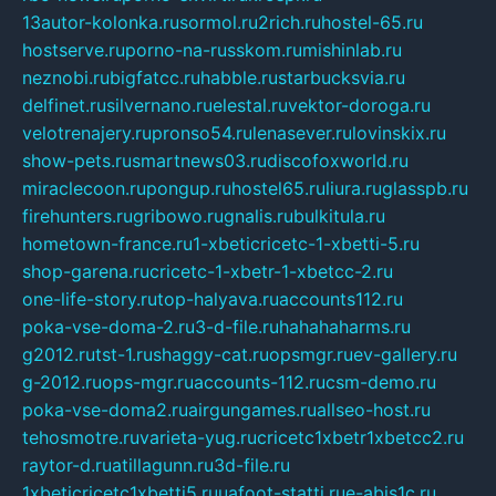
13autor-kolonka.ru
sormol.ru
2rich.ru
hostel-65.ru
hostserve.ru
porno-na-russkom.ru
mishinlab.ru
neznobi.ru
bigfatcc.ru
habble.ru
starbucksvia.ru
delfinet.ru
silvernano.ru
elestal.ru
vektor-doroga.ru
velotrenajery.ru
pronso54.ru
lenasever.ru
lovinskix.ru
show-pets.ru
smartnews03.ru
discofoxworld.ru
miraclecoon.ru
pongup.ru
hostel65.ru
liura.ru
glasspb.ru
firehunters.ru
gribowo.ru
gnalis.ru
bulkitula.ru
hometown-france.ru
1-xbeticricetc-1-xbetti-5.ru
shop-garena.ru
cricetc-1-xbetr-1-xbetcc-2.ru
one-life-story.ru
top-halyava.ru
accounts112.ru
poka-vse-doma-2.ru
3-d-file.ru
hahahaharms.ru
g2012.ru
tst-1.ru
shaggy-cat.ru
opsmgr.ru
ev-gallery.ru
g-2012.ru
ops-mgr.ru
accounts-112.ru
csm-demo.ru
poka-vse-doma2.ru
airgungames.ru
allseo-host.ru
tehosmotre.ru
varieta-yug.ru
cricetc1xbetr1xbetcc2.ru
raytor-d.ru
atillagunn.ru
3d-file.ru
1xbeticricetc1xbetti5.ru
uafoot-statti.ru
e-abis1c.ru