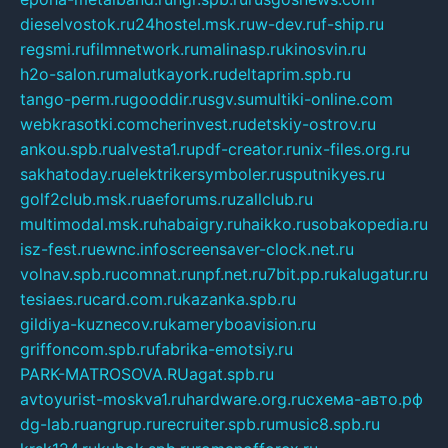
dieselvostok.ru
24hostel.msk.ru
w-dev.ru
f-ship.ru
regsmi.ru
filmnetwork.ru
malinasp.ru
kinosvin.ru
h2o-salon.ru
malutkayork.ru
deltaprim.spb.ru
tango-perm.ru
gooddir.ru
sgv.su
multiki-online.com
webkrasotki.com
cherinvest.ru
detskiy-ostrov.ru
ankou.spb.ru
alvesta1.ru
pdf-creator.ru
nix-files.org.ru
sakhatoday.ru
elektrikersymboler.ru
sputnikyes.ru
golf2club.msk.ru
aeforums.ru
zallclub.ru
multimodal.msk.ru
habaigry.ru
haikko.ru
sobakopedia.ru
isz-fest.ru
ewnc.info
screensaver-clock.net.ru
volnav.spb.ru
comnat.ru
npf.net.ru
7bit.pp.ru
kalugatur.ru
tesiaes.ru
card.com.ru
kazanka.spb.ru
gildiya-kuznecov.ru
kameryboavision.ru
griffoncom.spb.ru
fabrika-emotsiy.ru
PARK-MATROSOVA.RU
agat.spb.ru
avtoyurist-moskva1.ru
hardware.org.ru
схема-авто.рф
dg-lab.ru
angrup.ru
recruiter.spb.ru
music8.spb.ru