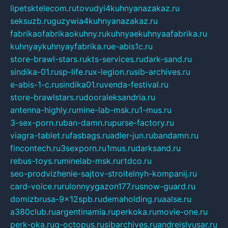
lipetsktelecom.ru
tovudyi4kuhnyanazakaz.ru
seksuzb.ru
guzywia4kuhnyanazakaz.ru
fabrikaofabrikaokuhny.ru
kuhnyaekuhnyaafabrika.ru
kuhnyaykuhnyayfabrika.ru
e-abis1c.ru
store-brawl-stars.ru
kts-services.ru
dark-sand.ru
sindika-01.ru
sp-life.ru
x-legion.ru
sib-archives.ru
e-abis-1-c.ru
sindika01.ru
venda-festival.ru
store-brawlstars.ru
dooraleksandria.ru
antenna-highly.ru
mine-lab-msk.ru
1-mus.ru
3-sex-porn.ru
ban-damn.ru
purse-factory.ru
viagra-tablet.ru
fasbags.ru
adler-jun.ru
bandamn.ru
fincontech.ru
3sexporn.ru
1mus.ru
darksand.ru
rebus-toys.ru
minelab-msk.ru
rtdco.ru
seo-prodvizhenie-sajtov-stroitelnyh-kompanij.ru
card-voice.ru
rulonnyygazon177.ru
snow-guard.ru
domizbrusa-9x12spb.ru
demaholding.ru
aalse.ru
a380club.ru
argentinamia.ru
perkoka.ru
movie-one.ru
perk-oka.ru
g-octopus.ru
sibarchives.ru
andreislyusar.ru