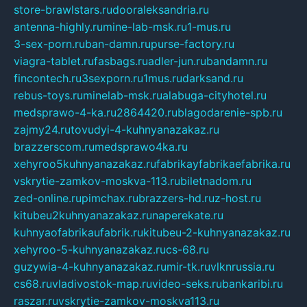
store-brawlstars.ru
dooraleksandria.ru
antenna-highly.ru
mine-lab-msk.ru
1-mus.ru
3-sex-porn.ru
ban-damn.ru
purse-factory.ru
viagra-tablet.ru
fasbags.ru
adler-jun.ru
bandamn.ru
fincontech.ru
3sexporn.ru
1mus.ru
darksand.ru
rebus-toys.ru
minelab-msk.ru
alabuga-cityhotel.ru
medsprawo-4-ka.ru
2864420.ru
blagodarenie-spb.ru
zajmy24.ru
tovudyi-4-kuhnyanazakaz.ru
brazzerscom.ru
medsprawo4ka.ru
xehyroo5kuhnyanazakaz.ru
fabrikayfabrikaefabrika.ru
vskrytie-zamkov-moskva-113.ru
biletnadom.ru
zed-online.ru
pimchax.ru
brazzers-hd.ru
z-host.ru
kitubeu2kuhnyanazakaz.ru
naperekate.ru
kuhnyaofabrikaufabrik.ru
kitubeu-2-kuhnyanazakaz.ru
xehyroo-5-kuhnyanazakaz.ru
cs-68.ru
guzywia-4-kuhnyanazakaz.ru
mir-tk.ru
vlknrussia.ru
cs68.ru
vladivostok-map.ru
video-seks.ru
bankaribi.ru
raszar.ru
vskrytie-zamkov-moskva113.ru