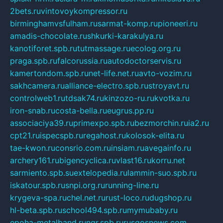
2bets.ru
vintovoykompressor.ru
birminghamvsfulham.ru
sarmat-komp.ru
pioneeri.ru
amadis-chocolate.ru
shkurki-karakulya.ru
kanotiforet.spb.ru
tutmassage.ru
ecolog.org.ru
praga.spb.ru
falcorussia.ru
autodoctorservis.ru
kamertondom.spb.ru
net-life.net.ru
avto-vozim.ru
sakhcamera.ru
alliance-electro.spb.ru
stroyavt.ru
controlweb1.ru
tdsak74.ru
kinzozo-ru.ru
kvotka.ru
iron-snab.ru
costa-bella.ru
eugrus.pp.ru
associaciya39.ru
primexpo.spb.ru
bezmorchin.ru
ia2.ru
cpt21.ru
ispecspb.ru
regahost.ru
kolosok-elita.ru
tae-kwon.ru
consrio.com.ru
insiam.ru
avegainfo.ru
archery161.ru
bigencyclica.ru
vlast16.ru
korru.net
sarmiento.spb.su
extelopedia.ru
lammin-suo.spb.ru
iskatour.spb.ru
snpi.org.ru
running-line.ru
krygeva-spa.ru
chel.net.ru
rust-loco.ru
dugshop.ru
hl-beta.spb.ru
school494.spb.ru
mymubaby.ru
epoha-metalband.ru
ngr.spb.ru
rusgosnews.com