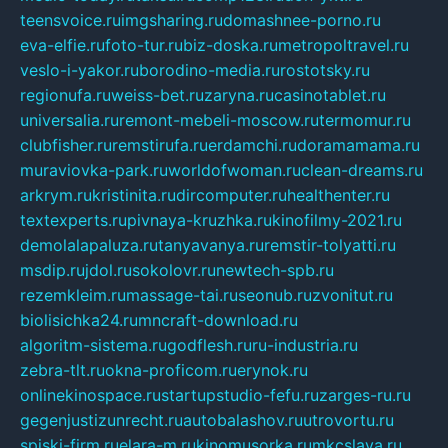
teensvoice.ru
imgsharing.ru
domashnee-porno.ru
eva-elfie.ru
foto-tur.ru
biz-doska.ru
metropoltravel.ru
veslo-i-yakor.ru
borodino-media.ru
rostotsky.ru
regionufa.ru
weiss-bet.ru
zaryna.ru
casinotablet.ru
universalia.ru
remont-mebeli-moscow.ru
termomur.ru
clubfisher.ru
remstirufa.ru
erdamchi.ru
doramamama.ru
muraviovka-park.ru
worldofwoman.ru
clean-dreams.ru
arkrym.ru
kristinita.ru
dircomputer.ru
healthenter.ru
textexperts.ru
pivnaya-kruzhka.ru
kinofilmy-2021.ru
demolalapaluza.ru
tanyavanya.ru
remstir-tolyatti.ru
msdip.ru
jdol.ru
sokolovr.ru
newtech-spb.ru
rezemkleim.ru
massage-tai.ru
seonub.ru
zvonitut.ru
biolisichka24.ru
mncraft-download.ru
algoritm-sistema.ru
godflesh.ru
ru-industria.ru
zebra-tlt.ru
okna-proficom.ru
erynok.ru
onlinekinospace.ru
startupstudio-fefu.ru
zarges-ru.ru
gegenjustizunrecht.ru
autobalashov.ru
utrovortu.ru
spiski-firm.ru
elara-m.ru
kinomusorka.ru
mkcslava.ru