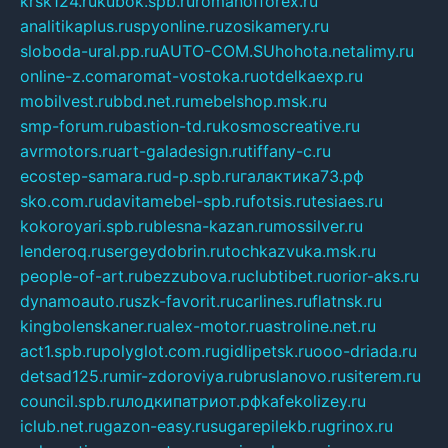
krsk124.ru
kubok.spb.ru
romanofforex.ru
analitikaplus.ru
spyonline.ru
zosikamery.ru
sloboda-ural.pp.ru
AUTO-COM.SU
hohota.net
alimy.ru
online-z.com
aromat-vostoka.ru
otdelkaexp.ru
mobilvest.ru
bbd.net.ru
mebelshop.msk.ru
smp-forum.ru
bastion-td.ru
kosmoscreative.ru
avrmotors.ru
art-galadesign.ru
tiffany-c.ru
ecostep-samara.ru
d-p.spb.ru
галактика73.рф
sko.com.ru
davitamebel-spb.ru
fotsis.ru
tesiaes.ru
kokoroyari.spb.ru
blesna-kazan.ru
mossilver.ru
lenderoq.ru
sergeydobrin.ru
tochkazvuka.msk.ru
people-of-art.ru
bezzubova.ru
clubtibet.ru
orior-aks.ru
dynamoauto.ru
szk-favorit.ru
carlines.ru
flatnsk.ru
kingbolenskaner.ru
alex-motor.ru
astroline.net.ru
act1.spb.ru
polyglot.com.ru
gidlipetsk.ru
ooo-driada.ru
detsad125.ru
mir-zdoroviya.ru
bruslanovo.ru
siterem.ru
council.spb.ru
лодкипатриот.рф
kafekolizey.ru
iclub.net.ru
gazon-easy.ru
sugarepilekb.ru
grinox.ru