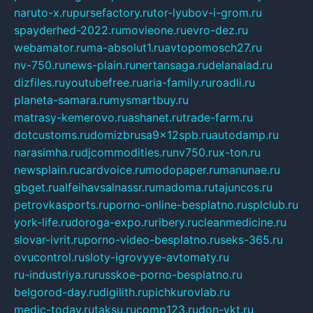
naruto-x.ru
pursefactory.ru
tor-lyubov-i-grom.ru
spayderhed-2022.ru
movieone.ru
evro-dez.ru
webamator.ru
ma-absolut1.ru
avtopomosch27.ru
nv-750.ru
news-plain.ru
nertansaga.ru
delanalad.ru
dizfiles.ru
youtubefree.ru
aria-family.ru
roadli.ru
planeta-samara.ru
mysmartbuy.ru
matrasy-kemerovo.ru
ashanet.ru
trade-farm.ru
dotcustoms.ru
domizbrusa9x12spb.ru
autodamp.ru
narasimha.ru
djcommodities.ru
nv750.ru
x-ton.ru
newsplain.ru
cardvoice.ru
modopaper.ru
manunae.ru
gbget.ru
alfeihavsalnassr.ru
madoma.ru
tajuncos.ru
petrovkasports.ru
porno-online-besplatno.ru
splclub.ru
york-life.ru
doroga-expo.ru
ribery.ru
cleanmedicine.ru
slovar-ivrit.ru
porno-video-besplatno.ru
seks-365.ru
ovucontrol.ru
sloty-igrovyye-avtomaty.ru
ru-industriya.ru
russkoe-porno-besplatno.ru
belgorod-day.ru
digilith.ru
pichkurovlab.ru
medic-today.ru
taksu.ru
comp123.ru
don-ykt.ru