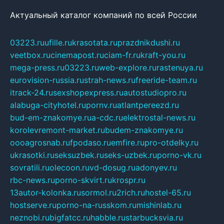
Актуальный каталог компаний по всей России
03223.ru
ufille.ru
krasotata.ru
prazdnikdushi.ru
veetbox.ru
cinemapost.ru
ciam-fr.ru
kraft-you.ru
mega-press.ru
03223.ru
web-explore.ru
rastenuya.ru
eurovision-russia.ru
strah-news.ru
freeride-team.ru
itrack-24.ru
sexshopexpress.ru
autostudiopro.ru
alabuga-cityhotel.ru
pornv.ru
atlantpereezd.ru
bud-em-znakomye.ru
a-cdc.ru
elektrostal-news.ru
korolevremont-market.ru
budem-znakomye.ru
oooagrosnab.ru
fpodaso.ru
emfire.ru
pro-otdelky.ru
ukrasotki.ru
seksuzbek.ru
seks-uzbek.ru
porno-vk.ru
sovratili.ru
olecoon.ru
vd-dosug.ru
adonyev.ru
rbc-news.ru
porno-skvirt.ru
krospr.ru
13autor-kolonka.ru
sormol.ru
2rich.ru
hostel-65.ru
hostserve.ru
porno-na-russkom.ru
mishinlab.ru
neznobi.ru
bigfatcc.ru
habble.ru
starbucksvia.ru