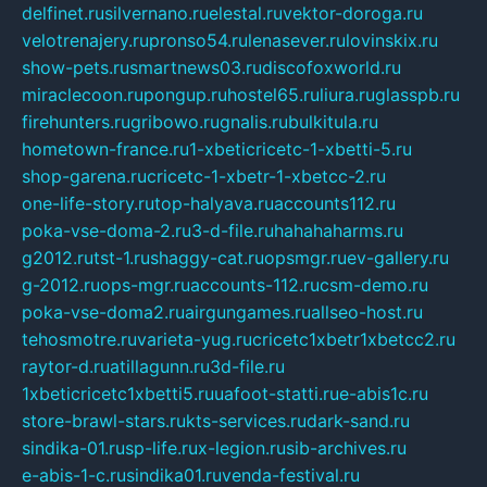
delfinet.ru
silvernano.ru
elestal.ru
vektor-doroga.ru
velotrenajery.ru
pronso54.ru
lenasever.ru
lovinskix.ru
show-pets.ru
smartnews03.ru
discofoxworld.ru
miraclecoon.ru
pongup.ru
hostel65.ru
liura.ru
glasspb.ru
firehunters.ru
gribowo.ru
gnalis.ru
bulkitula.ru
hometown-france.ru
1-xbeticricetc-1-xbetti-5.ru
shop-garena.ru
cricetc-1-xbetr-1-xbetcc-2.ru
one-life-story.ru
top-halyava.ru
accounts112.ru
poka-vse-doma-2.ru
3-d-file.ru
hahahaharms.ru
g2012.ru
tst-1.ru
shaggy-cat.ru
opsmgr.ru
ev-gallery.ru
g-2012.ru
ops-mgr.ru
accounts-112.ru
csm-demo.ru
poka-vse-doma2.ru
airgungames.ru
allseo-host.ru
tehosmotre.ru
varieta-yug.ru
cricetc1xbetr1xbetcc2.ru
raytor-d.ru
atillagunn.ru
3d-file.ru
1xbeticricetc1xbetti5.ru
uafoot-statti.ru
e-abis1c.ru
store-brawl-stars.ru
kts-services.ru
dark-sand.ru
sindika-01.ru
sp-life.ru
x-legion.ru
sib-archives.ru
e-abis-1-c.ru
sindika01.ru
venda-festival.ru