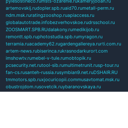
pylesostineco.ru
msts-ozarenie.ru
kameryjooan.ru
artemovskij.ru
dopler.spb.ru
aid70.ru
metall-perm.ru
ndm.msk.ru
ratingzooshop.ru
apiaccess.ru
globalautotrade.info
bezverhovskoe.ru
drsschool.ru
ZOOSMART.SPB.RU
dalakony.ru
medikijob.ru
remontt.spb.ru
photostudia.spb.ru
myragon.ru
terramia.ru
academy62.ru
gardengallereya.ru
rti.com.ru
artem-news.ru
biserinca.ru
krasnodarkurort.com
imshowtv.ru
mebel-v-tule.ru
mobtopik.ru
pcsecurity.net.ru
tool-sib.ru
multimetrunit.ru
sp-tour.ru
fan-cs.ru
santeh-russia.ru
symbian9.net.ru
DSHAIR.RU
tmmotors.spb.ru
xjocuricopii.com
musavtomat.msk.ru
obustrojdom.ru
sovetcik.ru
ybaranovskaya.ru
ppknews.ru
cult-alshei.ru
JAPANRUSSIA.RU
proekciyamebel.ru
imper-finans.ru
rim.org.ru
glamourai.ru
brassminus.ru
zabor-pro.ru
ftn.pp.ru
dorogoe58.ru
laimengpacker.ru
kuzova-zapchasti.ru
sageerp.ru
taxodrom.ru
dsrazvitie.ru
hardcity.net.ru