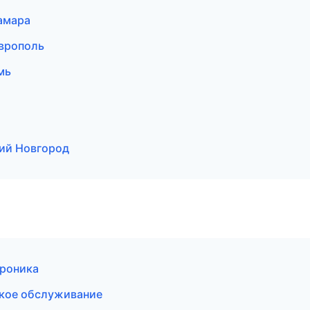
амара
аврополь
мь
ний Новгород
троника
ское обслуживание