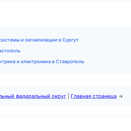
системы и сигнализации в Сургут
астополь
ктрика и электроника в Ставрополь
альный федеральный округ
|
Главная страница
→