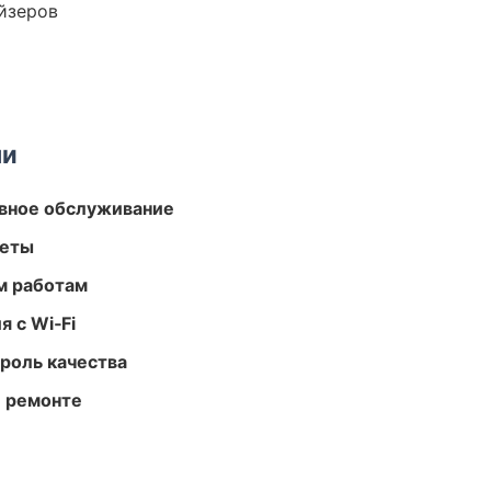
йзеров
ми
вное обслуживание
меты
м работам
 с Wi‑Fi
роль качества
и ремонте