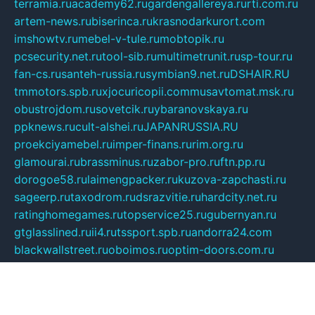
terramia.ru
academy62.ru
gardengallereya.ru
rti.com.ru
artem-news.ru
biserinca.ru
krasnodarkurort.com
imshowtv.ru
mebel-v-tule.ru
mobtopik.ru
pcsecurity.net.ru
tool-sib.ru
multimetrunit.ru
sp-tour.ru
fan-cs.ru
santeh-russia.ru
symbian9.net.ru
DSHAIR.RU
tmmotors.spb.ru
xjocuricopii.com
musavtomat.msk.ru
obustrojdom.ru
sovetcik.ru
ybaranovskaya.ru
ppknews.ru
cult-alshei.ru
JAPANRUSSIA.RU
proekciyamebel.ru
imper-finans.ru
rim.org.ru
glamourai.ru
brassminus.ru
zabor-pro.ru
ftn.pp.ru
dorogoe58.ru
laimengpacker.ru
kuzova-zapchasti.ru
sageerp.ru
taxodrom.ru
dsrazvitie.ru
hardcity.net.ru
ratinghomegames.ru
topservice25.ru
gubernyan.ru
gtglasslined.ru
ii4.ru
tssport.spb.ru
andorra24.com
blackwallstreet.ru
oboimos.ru
optim-doors.com.ru
ikuch.ru
nycr.org.ru
npa21.ru
vremya-ch.spb.ru
desert000.ru
ivtorgi.ru
ifiori.ru
catalog-statei.ru
dcv.org.ru
spetsmaster174.ru
ipkameryhiseeu.ru