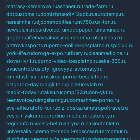
matrasy-kemerovo.ru
ashanet.ru
trade-farm.ru
dotcustoms.ru
domizbrusa9x12spb.ru
autodamp.ru
narasimha.ru
djcommodities.ru
nv750.ru
x-ton.ru
newsplain.ru
cardvoice.ru
modopaper.ru
manunae.ru
gbget.ru
alfeihavsalnassr.ru
madoma.ru
tajuncos.ru
petrovkasports.ru
porno-online-besplatno.ru
splclub.ru
york-life.ru
doroga-expo.ru
ribery.ru
cleanmedicine.ru
slovar-ivrit.ru
porno-video-besplatno.ru
seks-365.ru
ovucontrol.ru
sloty-igrovyye-avtomaty.ru
ru-industriya.ru
russkoe-porno-besplatno.ru
belgorod-day.ru
digilith.ru
pichkurovlab.ru
medic-today.ru
taksu.ru
comp123.ru
don-ykt.ru
teensvoice.ru
imgsharing.ru
domashnee-porno.ru
eva-elfie.ru
foto-tur.ru
biz-doska.ru
metropoltravel.ru
veslo-i-yakor.ru
borodino-media.ru
rostotsky.ru
regionufa.ru
weiss-bet.ru
zaryna.ru
casinotablet.ru
universalia.ru
remont-mebeli-moscow.ru
termomur.ru
clubfisher.ru
remstirufa.ru
erdamchi.ru
doramamama.ru