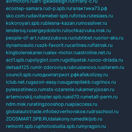
avrmotors.ru
art-galadesign.ru
tiffany-c.ru
ecostep-samara.ru
d-p.spb.ru
галактика73.рф
sko.com.ru
davitamebel-spb.ru
fotsis.ru
tesiaes.ru
kokoroyari.spb.ru
blesna-kazan.ru
mossilver.ru
lenderoq.ru
sergeydobrin.ru
tochkazvuka.msk.ru
people-of-art.ru
bezzubova.ru
clubtibet.ru
orior-aks.ru
dynamoauto.ru
szk-favorit.ru
carlines.ru
flatnsk.ru
kingbolenskaner.ru
alex-motor.ru
astroline.net.ru
act1.spb.ru
polyglot.com.ru
gidlipetsk.ru
ooo-driada.ru
detsad125.ru
mir-zdoroviya.ru
bruslanovo.ru
siterem.ru
council.spb.ru
лодкипатриот.рф
kafekolizey.ru
iclub.net.ru
gazon-easy.ru
sugarepilekb.ru
grinox.ru
pylesostineco.ru
msts-ozarenie.ru
kameryjooan.ru
artemovskij.ru
dopler.spb.ru
aid70.ru
metall-perm.ru
ndm.msk.ru
ratingzooshop.ru
apiaccess.ru
globalautotrade.info
bezverhovskoe.ru
drsschool.ru
ZOOSMART.SPB.RU
dalakony.ru
medikijob.ru
remontt.spb.ru
photostudia.spb.ru
myragon.ru