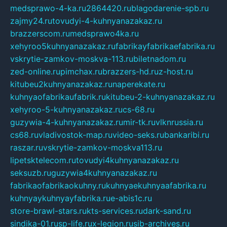
medsprawo-4-ka.ru
2864420.ru
blagodarenie-spb.ru
zajmy24.ru
tovudyi-4-kuhnyanazakaz.ru
brazzerscom.ru
medsprawo4ka.ru
xehyroo5kuhnyanazakaz.ru
fabrikayfabrikaefabrika.ru
vskrytie-zamkov-moskva-113.ru
biletnadom.ru
zed-online.ru
pimchax.ru
brazzers-hd.ru
z-host.ru
kitubeu2kuhnyanazakaz.ru
naperekate.ru
kuhnyaofabrikaufabrik.ru
kitubeu-2-kuhnyanazakaz.ru
xehyroo-5-kuhnyanazakaz.ru
cs-68.ru
guzywia-4-kuhnyanazakaz.ru
mir-tk.ru
vlknrussia.ru
cs68.ru
vladivostok-map.ru
video-seks.ru
bankaribi.ru
raszar.ru
vskrytie-zamkov-moskva113.ru
lipetsktelecom.ru
tovudyi4kuhnyanazakaz.ru
seksuzb.ru
guzywia4kuhnyanazakaz.ru
fabrikaofabrikaokuhny.ru
kuhnyaekuhnyaafabrika.ru
kuhnyaykuhnyayfabrika.ru
e-abis1c.ru
store-brawl-stars.ru
kts-services.ru
dark-sand.ru
sindika-01.ru
sp-life.ru
x-legion.ru
sib-archives.ru