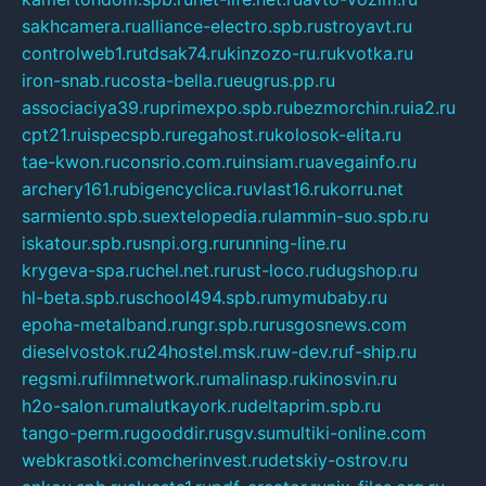
sakhcamera.ru
alliance-electro.spb.ru
stroyavt.ru
controlweb1.ru
tdsak74.ru
kinzozo-ru.ru
kvotka.ru
iron-snab.ru
costa-bella.ru
eugrus.pp.ru
associaciya39.ru
primexpo.spb.ru
bezmorchin.ru
ia2.ru
cpt21.ru
ispecspb.ru
regahost.ru
kolosok-elita.ru
tae-kwon.ru
consrio.com.ru
insiam.ru
avegainfo.ru
archery161.ru
bigencyclica.ru
vlast16.ru
korru.net
sarmiento.spb.su
extelopedia.ru
lammin-suo.spb.ru
iskatour.spb.ru
snpi.org.ru
running-line.ru
krygeva-spa.ru
chel.net.ru
rust-loco.ru
dugshop.ru
hl-beta.spb.ru
school494.spb.ru
mymubaby.ru
epoha-metalband.ru
ngr.spb.ru
rusgosnews.com
dieselvostok.ru
24hostel.msk.ru
w-dev.ru
f-ship.ru
regsmi.ru
filmnetwork.ru
malinasp.ru
kinosvin.ru
h2o-salon.ru
malutkayork.ru
deltaprim.spb.ru
tango-perm.ru
gooddir.ru
sgv.su
multiki-online.com
webkrasotki.com
cherinvest.ru
detskiy-ostrov.ru