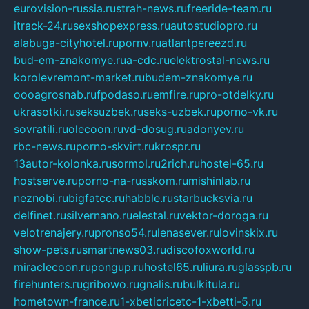
eurovision-russia.ru
strah-news.ru
freeride-team.ru
itrack-24.ru
sexshopexpress.ru
autostudiopro.ru
alabuga-cityhotel.ru
pornv.ru
atlantpereezd.ru
bud-em-znakomye.ru
a-cdc.ru
elektrostal-news.ru
korolevremont-market.ru
budem-znakomye.ru
oooagrosnab.ru
fpodaso.ru
emfire.ru
pro-otdelky.ru
ukrasotki.ru
seksuzbek.ru
seks-uzbek.ru
porno-vk.ru
sovratili.ru
olecoon.ru
vd-dosug.ru
adonyev.ru
rbc-news.ru
porno-skvirt.ru
krospr.ru
13autor-kolonka.ru
sormol.ru
2rich.ru
hostel-65.ru
hostserve.ru
porno-na-russkom.ru
mishinlab.ru
neznobi.ru
bigfatcc.ru
habble.ru
starbucksvia.ru
delfinet.ru
silvernano.ru
elestal.ru
vektor-doroga.ru
velotrenajery.ru
pronso54.ru
lenasever.ru
lovinskix.ru
show-pets.ru
smartnews03.ru
discofoxworld.ru
miraclecoon.ru
pongup.ru
hostel65.ru
liura.ru
glasspb.ru
firehunters.ru
gribowo.ru
gnalis.ru
bulkitula.ru
hometown-france.ru
1-xbeticricetc-1-xbetti-5.ru