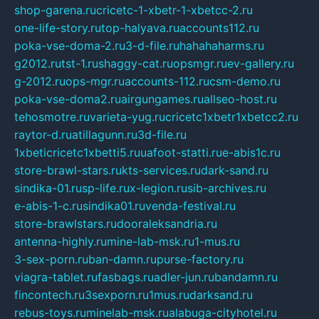
shop-garena.ru
cricetc-1-xbetr-1-xbetcc-2.ru
one-life-story.ru
top-halyava.ru
accounts112.ru
poka-vse-doma-2.ru
3-d-file.ru
hahahaharms.ru
g2012.ru
tst-1.ru
shaggy-cat.ru
opsmgr.ru
ev-gallery.ru
g-2012.ru
ops-mgr.ru
accounts-112.ru
csm-demo.ru
poka-vse-doma2.ru
airgungames.ru
allseo-host.ru
tehosmotre.ru
varieta-yug.ru
cricetc1xbetr1xbetcc2.ru
raytor-d.ru
atillagunn.ru
3d-file.ru
1xbeticricetc1xbetti5.ru
uafoot-statti.ru
e-abis1c.ru
store-brawl-stars.ru
kts-services.ru
dark-sand.ru
sindika-01.ru
sp-life.ru
x-legion.ru
sib-archives.ru
e-abis-1-c.ru
sindika01.ru
venda-festival.ru
store-brawlstars.ru
dooraleksandria.ru
antenna-highly.ru
mine-lab-msk.ru
1-mus.ru
3-sex-porn.ru
ban-damn.ru
purse-factory.ru
viagra-tablet.ru
fasbags.ru
adler-jun.ru
bandamn.ru
fincontech.ru
3sexporn.ru
1mus.ru
darksand.ru
rebus-toys.ru
minelab-msk.ru
alabuga-cityhotel.ru