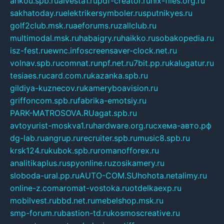
ankou.spb.ru
alvesta1.ru
pdf-creator.ru
nix-files.org.ru
sakhatoday.ru
elektrikersymboler.ru
sputnikyes.ru
golf2club.msk.ru
aeforums.ru
zallclub.ru
multimodal.msk.ru
habaigry.ru
haikko.ru
sobakopedia.ru
isz-fest.ru
ewnc.info
screensaver-clock.net.ru
volnav.spb.ru
comnat.ru
npf.net.ru
7bit.pp.ru
kalugatur.ru
tesiaes.ru
card.com.ru
kazanka.spb.ru
gildiya-kuznecov.ru
kameryboavision.ru
griffoncom.spb.ru
fabrika-emotsiy.ru
PARK-MATROSOVA.RU
agat.spb.ru
avtoyurist-moskva1.ru
hardware.org.ru
схема-авто.рф
dg-lab.ru
angrup.ru
recruiter.spb.ru
music8.spb.ru
krsk124.ru
kubok.spb.ru
romanofforex.ru
analitikaplus.ru
spyonline.ru
zosikamery.ru
sloboda-ural.pp.ru
AUTO-COM.SU
hohota.net
alimy.ru
online-z.com
aromat-vostoka.ru
otdelkaexp.ru
mobilvest.ru
bbd.net.ru
mebelshop.msk.ru
smp-forum.ru
bastion-td.ru
kosmoscreative.ru