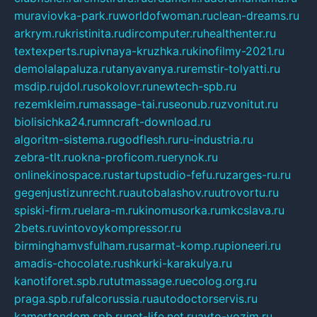
muraviovka-park.ru
worldofwoman.ru
clean-dreams.ru
arkrym.ru
kristinita.ru
dircomputer.ru
healthenter.ru
textexperts.ru
pivnaya-kruzhka.ru
kinofilmy-2021.ru
demolalapaluza.ru
tanyavanya.ru
remstir-tolyatti.ru
msdip.ru
jdol.ru
sokolovr.ru
newtech-spb.ru
rezemkleim.ru
massage-tai.ru
seonub.ru
zvonitut.ru
biolisichka24.ru
mncraft-download.ru
algoritm-sistema.ru
godflesh.ru
ru-industria.ru
zebra-tlt.ru
okna-proficom.ru
erynok.ru
onlinekinospace.ru
startupstudio-fefu.ru
zarges-ru.ru
gegenjustizunrecht.ru
autobalashov.ru
utrovortu.ru
spiski-firm.ru
elara-m.ru
kinomusorka.ru
mkcslava.ru
2bets.ru
vintovoykompressor.ru
birminghamvsfulham.ru
sarmat-komp.ru
pioneeri.ru
amadis-chocolate.ru
shkurki-karakulya.ru
kanotiforet.spb.ru
tutmassage.ru
ecolog.org.ru
praga.spb.ru
falcorussia.ru
autodoctorservis.ru
kamertondom.spb.ru
net-life.net.ru
avto-vozim.ru