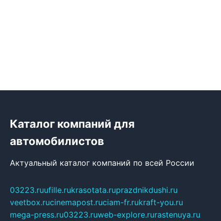
Каталог компаний для
автомобилистов
Актуальный каталог компаний по всей России
03223.ru
ufille.ru
krasotata.ru
prazdnikdushi.ru
veetbox.ru
cinemapost.ru
ciam-fr.ru
kraft-you.ru
mega-press.ru
03223.ru
web-explore.ru
rastenuya.ru