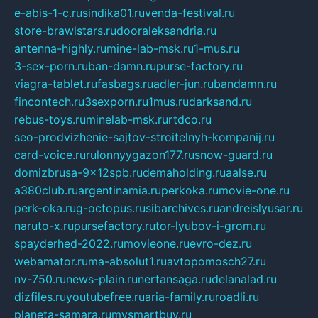
e-abis-1-c.ru
sindika01.ru
venda-festival.ru
store-brawlstars.ru
dooraleksandria.ru
antenna-highly.ru
mine-lab-msk.ru
1-mus.ru
3-sex-porn.ru
ban-damn.ru
purse-factory.ru
viagra-tablet.ru
fasbags.ru
adler-jun.ru
bandamn.ru
fincontech.ru
3sexporn.ru
1mus.ru
darksand.ru
rebus-toys.ru
minelab-msk.ru
rtdco.ru
seo-prodvizhenie-sajtov-stroitelnyh-kompanij.ru
card-voice.ru
rulonnyygazon177.ru
snow-guard.ru
domizbrusa-9x12spb.ru
demaholding.ru
aalse.ru
a380club.ru
argentinamia.ru
perkoka.ru
movie-one.ru
perk-oka.ru
g-octopus.ru
sibarchives.ru
andreislyusar.ru
naruto-x.ru
pursefactory.ru
tor-lyubov-i-grom.ru
spayderhed-2022.ru
movieone.ru
evro-dez.ru
webamator.ru
ma-absolut1.ru
avtopomosch27.ru
nv-750.ru
news-plain.ru
nertansaga.ru
delanalad.ru
dizfiles.ru
youtubefree.ru
aria-family.ru
roadli.ru
planeta-samara.ru
mysmartbuy.ru