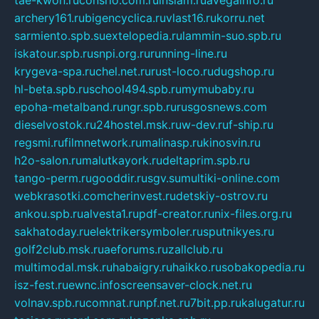
archery161.ru
bigencyclica.ru
vlast16.ru
korru.net
sarmiento.spb.su
extelopedia.ru
lammin-suo.spb.ru
iskatour.spb.ru
snpi.org.ru
running-line.ru
krygeva-spa.ru
chel.net.ru
rust-loco.ru
dugshop.ru
hl-beta.spb.ru
school494.spb.ru
mymubaby.ru
epoha-metalband.ru
ngr.spb.ru
rusgosnews.com
dieselvostok.ru
24hostel.msk.ru
w-dev.ru
f-ship.ru
regsmi.ru
filmnetwork.ru
malinasp.ru
kinosvin.ru
h2o-salon.ru
malutkayork.ru
deltaprim.spb.ru
tango-perm.ru
gooddir.ru
sgv.su
multiki-online.com
webkrasotki.com
cherinvest.ru
detskiy-ostrov.ru
ankou.spb.ru
alvesta1.ru
pdf-creator.ru
nix-files.org.ru
sakhatoday.ru
elektrikersymboler.ru
sputnikyes.ru
golf2club.msk.ru
aeforums.ru
zallclub.ru
multimodal.msk.ru
habaigry.ru
haikko.ru
sobakopedia.ru
isz-fest.ru
ewnc.info
screensaver-clock.net.ru
volnav.spb.ru
comnat.ru
npf.net.ru
7bit.pp.ru
kalugatur.ru