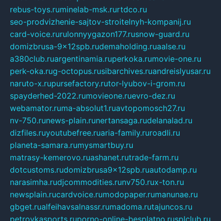
rebus-toys.ru
minelab-msk.ru
rtdco.ru
seo-prodvizhenie-sajtov-stroitelnyh-kompanij.ru
card-voice.ru
rulonnyygazon177.ru
snow-guard.ru
domizbrusa-9x12spb.ru
demaholding.ru
aalse.ru
a380club.ru
argentinamia.ru
perkoka.ru
movie-one.ru
perk-oka.ru
g-octopus.ru
sibarchives.ru
andreislyusar.ru
naruto-x.ru
pursefactory.ru
tor-lyubov-i-grom.ru
spayderhed-2022.ru
movieone.ru
evro-dez.ru
webamator.ru
ma-absolut1.ru
avtopomosch27.ru
nv-750.ru
news-plain.ru
nertansaga.ru
delanalad.ru
dizfiles.ru
youtubefree.ru
aria-family.ru
roadli.ru
planeta-samara.ru
mysmartbuy.ru
matrasy-kemerovo.ru
ashanet.ru
trade-farm.ru
dotcustoms.ru
domizbrusa9x12spb.ru
autodamp.ru
narasimha.ru
djcommodities.ru
nv750.ru
x-ton.ru
newsplain.ru
cardvoice.ru
modopaper.ru
manunae.ru
gbget.ru
alfeihavsalnassr.ru
madoma.ru
tajuncos.ru
petrovkasports.ru
porno-online-besplatno.ru
splclub.ru