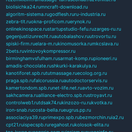
biolisichka24.ru
mncraft-download.ru
algoritm-sistema.ru
godflesh.ru
ru-industria.ru
zebra-tlt.ru
okna-proficom.ru
erynok.ru
onlinekinospace.ru
startupstudio-fefu.ru
zarges-ru.ru
gegenjustizunrecht.ru
autobalashov.ru
utrovortu.ru
spiski-firm.ru
elara-m.ru
kinomusorka.ru
mkcslava.ru
2bets.ru
vintovoykompressor.ru
birminghamvsfulham.ru
sarmat-komp.ru
pioneeri.ru
amadis-chocolate.ru
shkurki-karakulya.ru
kanotiforet.spb.ru
tutmassage.ru
ecolog.org.ru
praga.spb.ru
falcorussia.ru
autodoctorservis.ru
kamertondom.spb.ru
net-life.net.ru
avto-vozim.ru
sakhcamera.ru
alliance-electro.spb.ru
stroyavt.ru
controlweb1.ru
tdsak74.ru
kinzozo-ru.ru
kvotka.ru
iron-snab.ru
costa-bella.ru
eugrus.pp.ru
associaciya39.ru
primexpo.spb.ru
bezmorchin.ru
ia2.ru
cpt21.ru
ispecspb.ru
regahost.ru
kolosok-elita.ru
tae-kwon.ru
consrio.com.ru
insiam.ru
avegainfo.ru