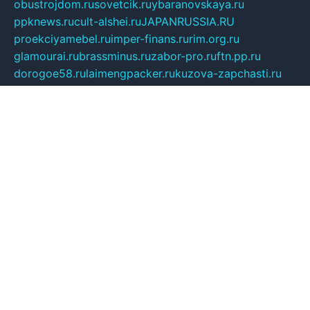
obustrojdom.ru
sovetcik.ru
ybaranovskaya.ru
ppknews.ru
cult-alshei.ru
JAPANRUSSIA.RU
proekciyamebel.ru
imper-finans.ru
rim.org.ru
glamourai.ru
brassminus.ru
zabor-pro.ru
ftn.pp.ru
dorogoe58.ru
laimengpacker.ru
kuzova-zapchasti.ru
sageerp.ru
taxodrom.ru
dsrazvitie.ru
hardcity.net.ru
ratinghomegames.ru
topservice25.ru
gubernyan.ru
gtglasslined.ru
ii4.ru
tssport.spb.ru
andorra24.com
blackwallstreet.ru
oboimos.ru
optim-doors.com.ru
ikuch.ru
nycr.org.ru
npa21.ru
vremya-ch.spb.ru
desert000.ru
ivtorgi.ru
ifiori.ru
catalog-statei.ru
dcv.org.ru
spetsmaster174.ru
ipkameryhiseeu.ru
dum26.ru
ruspol.spb.ru
fr-opendp.ru
kam-solnyshko.ru
cheyenne-arapaho.ru
sevzapmetal.spb.ru
ted-lapidus.spb.ru
parasite-eliminator.ru
sigma-complete.ru
modernworld.ru
dama-moda.ru
eholot-group.ru
sk-nvkz.ru
DRONGOLD.RU
democratia2.ru
i-farmer.ru
mass-sport.org