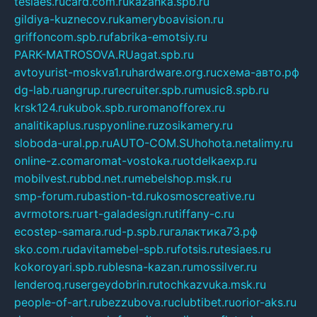
tesiaes.ru
card.com.ru
kazanka.spb.ru
gildiya-kuznecov.ru
kameryboavision.ru
griffoncom.spb.ru
fabrika-emotsiy.ru
PARK-MATROSOVA.RU
agat.spb.ru
avtoyurist-moskva1.ru
hardware.org.ru
схема-авто.рф
dg-lab.ru
angrup.ru
recruiter.spb.ru
music8.spb.ru
krsk124.ru
kubok.spb.ru
romanofforex.ru
analitikaplus.ru
spyonline.ru
zosikamery.ru
sloboda-ural.pp.ru
AUTO-COM.SU
hohota.net
alimy.ru
online-z.com
aromat-vostoka.ru
otdelkaexp.ru
mobilvest.ru
bbd.net.ru
mebelshop.msk.ru
smp-forum.ru
bastion-td.ru
kosmoscreative.ru
avrmotors.ru
art-galadesign.ru
tiffany-c.ru
ecostep-samara.ru
d-p.spb.ru
галактика73.рф
sko.com.ru
davitamebel-spb.ru
fotsis.ru
tesiaes.ru
kokoroyari.spb.ru
blesna-kazan.ru
mossilver.ru
lenderoq.ru
sergeydobrin.ru
tochkazvuka.msk.ru
people-of-art.ru
bezzubova.ru
clubtibet.ru
orior-aks.ru