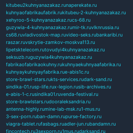
kitubeu2kuhnyanazakaz.ru
naperekate.ru
kuhnyaofabrikaufabrik.ru
kitubeu-2-kuhnyanazakaz.ru
xehyroo-5-kuhnyanazakaz.ru
cs-68.ru
guzywia-4-kuhnyanazakaz.ru
mir-tk.ru
vlknrussia.ru
cs68.ru
vladivostok-map.ru
video-seks.ru
bankaribi.ru
raszar.ru
vskrytie-zamkov-moskva113.ru
lipetsktelecom.ru
tovudyi4kuhnyanazakaz.ru
seksuzb.ru
guzywia4kuhnyanazakaz.ru
fabrikaofabrikaokuhny.ru
kuhnyaekuhnyaafabrika.ru
kuhnyaykuhnyayfabrika.ru
e-abis1c.ru
store-brawl-stars.ru
kts-services.ru
dark-sand.ru
sindika-01.ru
sp-life.ru
x-legion.ru
sib-archives.ru
e-abis-1-c.ru
sindika01.ru
venda-festival.ru
store-brawlstars.ru
dooraleksandria.ru
antenna-highly.ru
mine-lab-msk.ru
1-mus.ru
3-sex-porn.ru
ban-damn.ru
purse-factory.ru
viagra-tablet.ru
fasbags.ru
adler-jun.ru
bandamn.ru
fincontech.ru
3sexporn.ru
1mus.ru
darksand.ru