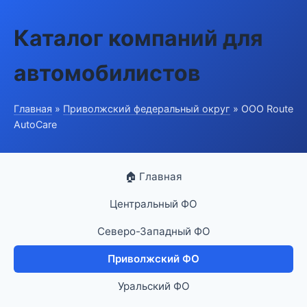
Каталог компаний для
автомобилистов
Главная
»
Приволжский федеральный округ
» ООО Route
AutoCare
🏠 Главная
Центральный ФО
Северо-Западный ФО
Приволжский ФО
Уральский ФО