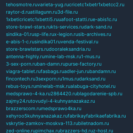
tehosmotre.ru
varieta-yug.ru
cricetc1xbetr1xbetcc2.ru
raytor-d.ru
atillagunn.ru
3d-file.ru
1xbeticricetc1xbetti5.ru
uafoot-statti.ru
e-abis1c.ru
store-brawl-stars.ru
kts-services.ru
dark-sand.ru
sindika-01.ru
sp-life.ru
x-legion.ru
sib-archives.ru
e-abis-1-c.ru
sindika01.ru
venda-festival.ru
store-brawlstars.ru
dooraleksandria.ru
antenna-highly.ru
mine-lab-msk.ru
1-mus.ru
3-sex-porn.ru
ban-damn.ru
purse-factory.ru
viagra-tablet.ru
fasbags.ru
adler-jun.ru
bandamn.ru
fincontech.ru
3sexporn.ru
1mus.ru
darksand.ru
rebus-toys.ru
minelab-msk.ru
alabuga-cityhotel.ru
medsprawo-4-ka.ru
2864420.ru
blagodarenie-spb.ru
zajmy24.ru
tovudyi-4-kuhnyanazakaz.ru
brazzerscom.ru
medsprawo4ka.ru
xehyroo5kuhnyanazakaz.ru
fabrikayfabrikaefabrika.ru
vskrytie-zamkov-moskva-113.ru
biletnadom.ru
zed-online.ru
pimchax.ru
brazzers-hd.ru
z-host.ru