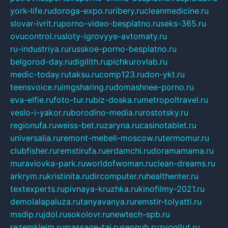
york-life.ru
doroga-expo.ru
ribery.ru
cleanmedicine.ru
slovar-ivrit.ru
porno-video-besplatno.ru
seks-365.ru
ovucontrol.ru
sloty-igrovyye-avtomaty.ru
ru-industriya.ru
russkoe-porno-besplatno.ru
belgorod-day.ru
digilith.ru
pichkurovlab.ru
medic-today.ru
taksu.ru
comp123.ru
don-ykt.ru
teensvoice.ru
imgsharing.ru
domashnee-porno.ru
eva-elfie.ru
foto-tur.ru
biz-doska.ru
metropoltravel.ru
veslo-i-yakor.ru
borodino-media.ru
rostotsky.ru
regionufa.ru
weiss-bet.ru
zaryna.ru
casinotablet.ru
universalia.ru
remont-mebeli-moscow.ru
termomur.ru
clubfisher.ru
remstirufa.ru
erdamchi.ru
doramamama.ru
muraviovka-park.ru
worldofwoman.ru
clean-dreams.ru
arkrym.ru
kristinita.ru
dircomputer.ru
healthenter.ru
textexperts.ru
pivnaya-kruzhka.ru
kinofilmy-2021.ru
demolalapaluza.ru
tanyavanya.ru
remstir-tolyatti.ru
msdip.ru
jdol.ru
sokolovr.ru
newtech-spb.ru
rezemkleim.ru
massage-tai.ru
seonub.ru
zvonitut.ru