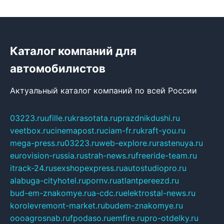
Каталог компаний для
автомобилистов
Актуальный каталог компаний по всей России
03223.ru
ufille.ru
krasotata.ru
prazdnikdushi.ru
veetbox.ru
cinemapost.ru
ciam-fr.ru
kraft-you.ru
mega-press.ru
03223.ru
web-explore.ru
rastenuya.ru
eurovision-russia.ru
strah-news.ru
freeride-team.ru
itrack-24.ru
sexshopexpress.ru
autostudiopro.ru
alabuga-cityhotel.ru
pornv.ru
atlantpereezd.ru
bud-em-znakomye.ru
a-cdc.ru
elektrostal-news.ru
korolevremont-market.ru
budem-znakomye.ru
oooagrosnab.ru
fpodaso.ru
emfire.ru
pro-otdelky.ru