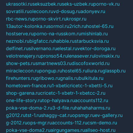
ukrasotki.ru
seksuzbek.ru
seks-uzbek.ru
porno-vk.ru
sovratili.ru
olecoon.ru
vd-dosug.ru
adonyev.ru
rbc-news.ru
porno-skvirt.ru
krospr.ru
13autor-kolonka.ru
sormol.ru
2rich.ru
hostel-65.ru
hostserve.ru
porno-na-russkom.ru
mishinlab.ru
neznobi.ru
bigfatcc.ru
habble.ru
starbucksvia.ru
delfinet.ru
silvernano.ru
elestal.ru
vektor-doroga.ru
velotrenajery.ru
pronso54.ru
lenasever.ru
lovinskix.ru
show-pets.ru
smartnews03.ru
discofoxworld.ru
miraclecoon.ru
pongup.ru
hostel65.ru
liura.ru
glasspb.ru
firehunters.ru
gribowo.ru
gnalis.ru
bulkitula.ru
hometown-france.ru
1-xbeticricetc-1-xbetti-5.ru
shop-garena.ru
cricetc-1-xbetr-1-xbetcc-2.ru
one-life-story.ru
top-halyava.ru
accounts112.ru
poka-vse-doma-2.ru
3-d-file.ru
hahahaharms.ru
g2012.ru
tst-1.ru
shaggy-cat.ru
opsmgr.ru
ev-gallery.ru
g-2012.ru
ops-mgr.ru
accounts-112.ru
csm-demo.ru
poka-vse-doma2.ru
airgungames.ru
allseo-host.ru