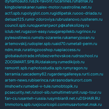
dynamoauto.ru
szk-favorit.ru
carlines.ru
flatnsk.ru
kingbolenskaner.ru
alex-motor.ru
astroline.net.ru
act1.spb.ru
polyglot.com.ru
gidlipetsk.ru
ooo-driada.ru
detsad125.ru
mir-zdoroviya.ru
bruslanovo.ru
siterem.ru
council.spb.ru
лодкипатриот.рф
kafekolizey.ru
iclub.net.ru
gazon-easy.ru
sugarepilekb.ru
grinox.ru
pylesostineco.ru
msts-ozarenie.ru
kameryjooan.ru
artemovskij.ru
dopler.spb.ru
aid70.ru
metall-perm.ru
ndm.msk.ru
ratingzooshop.ru
apiaccess.ru
globalautotrade.info
bezverhovskoe.ru
drsschool.ru
ZOOSMART.SPB.RU
dalakony.ru
medikijob.ru
remontt.spb.ru
photostudia.spb.ru
myragon.ru
terramia.ru
academy62.ru
gardengallereya.ru
rti.com.ru
artem-news.ru
biserinca.ru
krasnodarkurort.com
imshowtv.ru
mebel-v-tule.ru
mobtopik.ru
pcsecurity.net.ru
tool-sib.ru
multimetrunit.ru
sp-tour.ru
fan-cs.ru
santeh-russia.ru
symbian9.net.ru
DSHAIR.RU
tmmotors.spb.ru
xjocuricopii.com
musavtomat.msk.ru