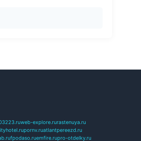
03223.ru
web-explore.ru
rastenuya.ru
tyhotel.ru
pornv.ru
atlantpereezd.ru
b.ru
fpodaso.ru
emfire.ru
pro-otdelky.ru