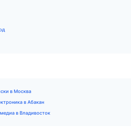
од
иски в Москва
ектроника в Абакан
имедиа в Владивосток