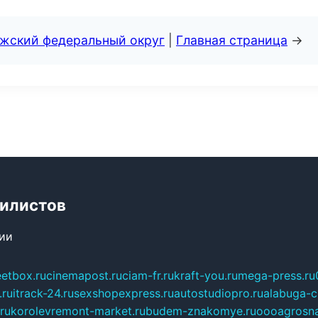
лжский федеральный округ
|
Главная страница
→
билистов
сии
eetbox.ru
cinemapost.ru
ciam-fr.ru
kraft-you.ru
mega-press.ru
.ru
itrack-24.ru
sexshopexpress.ru
autostudiopro.ru
alabuga-ci
ru
korolevremont-market.ru
budem-znakomye.ru
oooagrosna