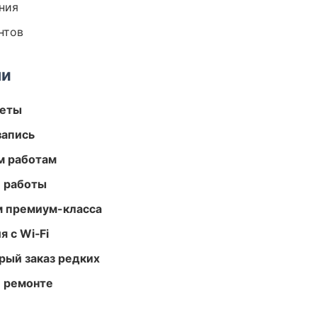
ния
нтов
ми
меты
запись
м работам
е работы
м премиум-класса
 с Wi‑Fi
рый заказ редких
и ремонте