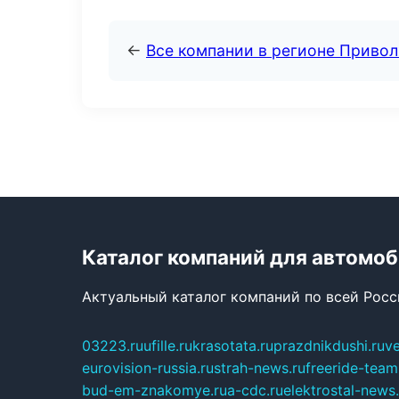
←
Все компании в регионе Приво
Каталог компаний для автомо
Актуальный каталог компаний по всей Рос
03223.ru
ufille.ru
krasotata.ru
prazdnikdushi.ru
v
eurovision-russia.ru
strah-news.ru
freeride-team
bud-em-znakomye.ru
a-cdc.ru
elektrostal-news.