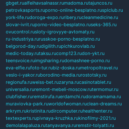
gbget.ru
alfeihavsalnassr.ru
madoma.ru
tajuncos.ru
petrovkasports.ru
porno-online-besplatno.ru
splclub.ru
york-life.ru
doroga-expo.ru
ribery.ru
cleanmedicine.ru
slovar-ivrit.ru
porno-video-besplatno.ru
seks-365.ru
ovucontrol.ru
sloty-igrovyye-avtomaty.ru
ru-industriya.ru
russkoe-porno-besplatno.ru
belgorod-day.ru
digilith.ru
pichkurovlab.ru
medic-today.ru
taksu.ru
comp123.ru
don-ykt.ru
teensvoice.ru
imgsharing.ru
domashnee-porno.ru
eva-elfie.ru
foto-tur.ru
biz-doska.ru
metropoltravel.ru
veslo-i-yakor.ru
borodino-media.ru
rostotsky.ru
regionufa.ru
weiss-bet.ru
zaryna.ru
casinotablet.ru
universalia.ru
remont-mebeli-moscow.ru
termomur.ru
clubfisher.ru
remstirufa.ru
erdamchi.ru
doramamama.ru
muraviovka-park.ru
worldofwoman.ru
clean-dreams.ru
arkrym.ru
kristinita.ru
dircomputer.ru
healthenter.ru
textexperts.ru
pivnaya-kruzhka.ru
kinofilmy-2021.ru
demolalapaluza.ru
tanyavanya.ru
remstir-tolyatti.ru