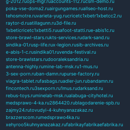
g-2012.ru
ops-mgr.ru
accounts-112.ru
csm-demo.ru
poka-vse-doma2.ru
airgungames.ru
allseo-host.ru
tehosmotre.ru
varieta-yug.ru
cricetc1xbetr1xbetcc2.ru
raytor-d.ru
atillagunn.ru
3d-file.ru
1xbeticricetc1xbetti5.ru
uafoot-statti.ru
e-abis1c.ru
store-brawl-stars.ru
kts-services.ru
dark-sand.ru
sindika-01.ru
sp-life.ru
x-legion.ru
sib-archives.ru
e-abis-1-c.ru
sindika01.ru
venda-festival.ru
store-brawlstars.ru
dooraleksandria.ru
antenna-highly.ru
mine-lab-msk.ru
1-mus.ru
3-sex-porn.ru
ban-damn.ru
purse-factory.ru
viagra-tablet.ru
fasbags.ru
adler-jun.ru
bandamn.ru
fincontech.ru
3sexporn.ru
1mus.ru
darksand.ru
rebus-toys.ru
minelab-msk.ru
alabuga-cityhotel.ru
medsprawo-4-ka.ru
2864420.ru
blagodarenie-spb.ru
zajmy24.ru
tovudyi-4-kuhnyanazakaz.ru
brazzerscom.ru
medsprawo4ka.ru
xehyroo5kuhnyanazakaz.ru
fabrikayfabrikaefabrika.ru