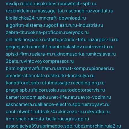
msdip.ru
jdol.ru
sokolovr.ru
newtech-spb.ru
rezemkleim.ru
massage-tai.ru
seonub.ru
zvonitut.ru
biolisichka24.ru
mncraft-download.ru
algoritm-sistema.ru
godflesh.ru
ru-industria.ru
zebra-tlt.ru
okna-proficom.ru
erynok.ru
onlinekinospace.ru
startupstudio-fefu.ru
zarges-ru.ru
gegenjustizunrecht.ru
autobalashov.ru
utrovortu.ru
spiski-firm.ru
elara-m.ru
kinomusorka.ru
mkcslava.ru
2bets.ru
vintovoykompressor.ru
birminghamvsfulham.ru
sarmat-komp.ru
pioneeri.ru
amadis-chocolate.ru
shkurki-karakulya.ru
kanotiforet.spb.ru
tutmassage.ru
ecolog.org.ru
praga.spb.ru
falcorussia.ru
autodoctorservis.ru
kamertondom.spb.ru
net-life.net.ru
avto-vozim.ru
sakhcamera.ru
alliance-electro.spb.ru
stroyavt.ru
controlweb1.ru
tdsak74.ru
kinzozo-ru.ru
kvotka.ru
iron-snab.ru
costa-bella.ru
eugrus.pp.ru
associaciya39.ru
primexpo.spb.ru
bezmorchin.ru
ia2.ru