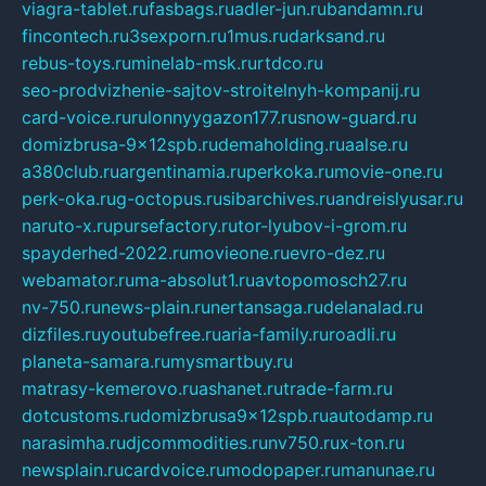
viagra-tablet.ru
fasbags.ru
adler-jun.ru
bandamn.ru
fincontech.ru
3sexporn.ru
1mus.ru
darksand.ru
rebus-toys.ru
minelab-msk.ru
rtdco.ru
seo-prodvizhenie-sajtov-stroitelnyh-kompanij.ru
card-voice.ru
rulonnyygazon177.ru
snow-guard.ru
domizbrusa-9x12spb.ru
demaholding.ru
aalse.ru
a380club.ru
argentinamia.ru
perkoka.ru
movie-one.ru
perk-oka.ru
g-octopus.ru
sibarchives.ru
andreislyusar.ru
naruto-x.ru
pursefactory.ru
tor-lyubov-i-grom.ru
spayderhed-2022.ru
movieone.ru
evro-dez.ru
webamator.ru
ma-absolut1.ru
avtopomosch27.ru
nv-750.ru
news-plain.ru
nertansaga.ru
delanalad.ru
dizfiles.ru
youtubefree.ru
aria-family.ru
roadli.ru
planeta-samara.ru
mysmartbuy.ru
matrasy-kemerovo.ru
ashanet.ru
trade-farm.ru
dotcustoms.ru
domizbrusa9x12spb.ru
autodamp.ru
narasimha.ru
djcommodities.ru
nv750.ru
x-ton.ru
newsplain.ru
cardvoice.ru
modopaper.ru
manunae.ru