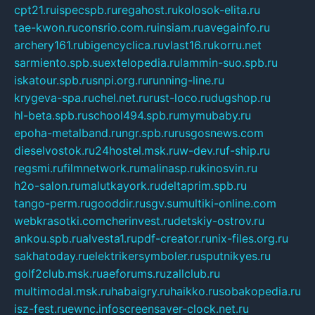
cpt21.ru
ispecspb.ru
regahost.ru
kolosok-elita.ru
tae-kwon.ru
consrio.com.ru
insiam.ru
avegainfo.ru
archery161.ru
bigencyclica.ru
vlast16.ru
korru.net
sarmiento.spb.su
extelopedia.ru
lammin-suo.spb.ru
iskatour.spb.ru
snpi.org.ru
running-line.ru
krygeva-spa.ru
chel.net.ru
rust-loco.ru
dugshop.ru
hl-beta.spb.ru
school494.spb.ru
mymubaby.ru
epoha-metalband.ru
ngr.spb.ru
rusgosnews.com
dieselvostok.ru
24hostel.msk.ru
w-dev.ru
f-ship.ru
regsmi.ru
filmnetwork.ru
malinasp.ru
kinosvin.ru
h2o-salon.ru
malutkayork.ru
deltaprim.spb.ru
tango-perm.ru
gooddir.ru
sgv.su
multiki-online.com
webkrasotki.com
cherinvest.ru
detskiy-ostrov.ru
ankou.spb.ru
alvesta1.ru
pdf-creator.ru
nix-files.org.ru
sakhatoday.ru
elektrikersymboler.ru
sputnikyes.ru
golf2club.msk.ru
aeforums.ru
zallclub.ru
multimodal.msk.ru
habaigry.ru
haikko.ru
sobakopedia.ru
isz-fest.ru
ewnc.info
screensaver-clock.net.ru