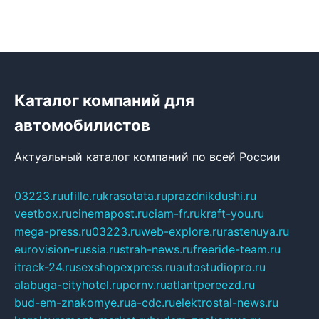
Каталог компаний для
автомобилистов
Актуальный каталог компаний по всей России
03223.ru
ufille.ru
krasotata.ru
prazdnikdushi.ru
veetbox.ru
cinemapost.ru
ciam-fr.ru
kraft-you.ru
mega-press.ru
03223.ru
web-explore.ru
rastenuya.ru
eurovision-russia.ru
strah-news.ru
freeride-team.ru
itrack-24.ru
sexshopexpress.ru
autostudiopro.ru
alabuga-cityhotel.ru
pornv.ru
atlantpereezd.ru
bud-em-znakomye.ru
a-cdc.ru
elektrostal-news.ru