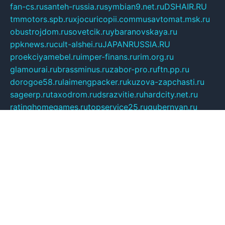
fan-cs.ru
santeh-russia.ru
symbian9.net.ru
DSHAIR.RU
tmmotors.spb.ru
xjocuricopii.com
musavtomat.msk.ru
obustrojdom.ru
sovetcik.ru
ybaranovskaya.ru
ppknews.ru
cult-alshei.ru
JAPANRUSSIA.RU
proekciyamebel.ru
imper-finans.ru
rim.org.ru
glamourai.ru
brassminus.ru
zabor-pro.ru
ftn.pp.ru
dorogoe58.ru
laimengpacker.ru
kuzova-zapchasti.ru
sageerp.ru
taxodrom.ru
dsrazvitie.ru
hardcity.net.ru
ratinghomegames.ru
topservice25.ru
gubernyan.ru
gtglasslined.ru
ii4.ru
tssport.spb.ru
andorra24.com
blackwallstreet.ru
oboimos.ru
optim-doors.com.ru
ikuch.ru
nycr.org.ru
npa21.ru
vremya-ch.spb.ru
desert000.ru
ivtorgi.ru
ifiori.ru
catalog-statei.ru
dcv.org.ru
spetsmaster174.ru
ipkameryhiseeu.ru
dum26.ru
ruspol.spb.ru
fr-opendp.ru
kam-solnyshko.ru
cheyenne-arapaho.ru
sevzapmetal.spb.ru
ted-lapidus.spb.ru
parasite-eliminator.ru
sigma-complete.ru
modernworld.ru
dama-moda.ru