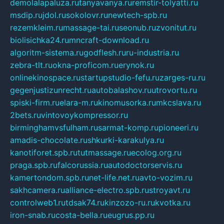
demolalapaluza.ru
tanyavanya.ru
remstir-tolyatti.ru
msdip.ru
jdol.ru
sokolovr.ru
newtech-spb.ru
rezemkleim.ru
massage-tai.ru
seonub.ru
zvonitut.ru
biolisichka24.ru
mncraft-download.ru
algoritm-sistema.ru
godflesh.ru
ru-industria.ru
zebra-tlt.ru
okna-proficom.ru
erynok.ru
onlinekinospace.ru
startupstudio-fefu.ru
zarges-ru.ru
gegenjustizunrecht.ru
autobalashov.ru
utrovortu.ru
spiski-firm.ru
elara-m.ru
kinomusorka.ru
mkcslava.ru
2bets.ru
vintovoykompressor.ru
birminghamvsfulham.ru
sarmat-komp.ru
pioneeri.ru
amadis-chocolate.ru
shkurki-karakulya.ru
kanotiforet.spb.ru
tutmassage.ru
ecolog.org.ru
praga.spb.ru
falcorussia.ru
autodoctorservis.ru
kamertondom.spb.ru
net-life.net.ru
avto-vozim.ru
sakhcamera.ru
alliance-electro.spb.ru
stroyavt.ru
controlweb1.ru
tdsak74.ru
kinzozo-ru.ru
kvotka.ru
iron-snab.ru
costa-bella.ru
eugrus.pp.ru