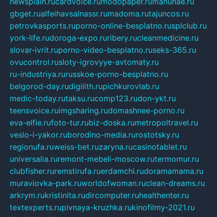
newsplain.ru
cardvoice.ru
modopaper.ru
manunae.ru
gbget.ru
alfeihavsalnassr.ru
madoma.ru
tajuncos.ru
petrovkasports.ru
porno-online-besplatno.ru
splclub.ru
york-life.ru
doroga-expo.ru
ribery.ru
cleanmedicine.ru
slovar-ivrit.ru
porno-video-besplatno.ru
seks-365.ru
ovucontrol.ru
sloty-igrovyye-avtomaty.ru
ru-industriya.ru
russkoe-porno-besplatno.ru
belgorod-day.ru
digilith.ru
pichkurovlab.ru
medic-today.ru
taksu.ru
comp123.ru
don-ykt.ru
teensvoice.ru
imgsharing.ru
domashnee-porno.ru
eva-elfie.ru
foto-tur.ru
biz-doska.ru
metropoltravel.ru
veslo-i-yakor.ru
borodino-media.ru
rostotsky.ru
regionufa.ru
weiss-bet.ru
zaryna.ru
casinotablet.ru
universalia.ru
remont-mebeli-moscow.ru
termomur.ru
clubfisher.ru
remstirufa.ru
erdamchi.ru
doramamama.ru
muraviovka-park.ru
worldofwoman.ru
clean-dreams.ru
arkrym.ru
kristinita.ru
dircomputer.ru
healthenter.ru
textexperts.ru
pivnaya-kruzhka.ru
kinofilmy-2021.ru