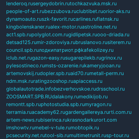
lenderoq.ru
sergeydobrin.ru
tochkazvuka.msk.ru
people-of-art.ru
bezzubova.ru
clubtibet.ru
orior-aks.ru
dynamoauto.ru
szk-favorit.ru
carlines.ru
flatnsk.ru
kingbolenskaner.ru
alex-motor.ru
astroline.net.ru
act1.spb.ru
polyglot.com.ru
gidlipetsk.ru
ooo-driada.ru
detsad125.ru
mir-zdoroviya.ru
bruslanovo.ru
siterem.ru
council.spb.ru
лодкипатриот.рф
kafekolizey.ru
iclub.net.ru
gazon-easy.ru
sugarepilekb.ru
grinox.ru
pylesostineco.ru
msts-ozarenie.ru
kameryjooan.ru
artemovskij.ru
dopler.spb.ru
aid70.ru
metall-perm.ru
ndm.msk.ru
ratingzooshop.ru
apiaccess.ru
globalautotrade.info
bezverhovskoe.ru
drsschool.ru
ZOOSMART.SPB.RU
dalakony.ru
medikijob.ru
remontt.spb.ru
photostudia.spb.ru
myragon.ru
terramia.ru
academy62.ru
gardengallereya.ru
rti.com.ru
artem-news.ru
biserinca.ru
krasnodarkurort.com
imshowtv.ru
mebel-v-tule.ru
mobtopik.ru
pcsecurity.net.ru
tool-sib.ru
multimetrunit.ru
sp-tour.ru