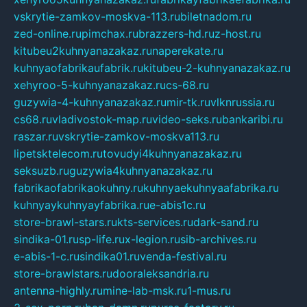
vskrytie-zamkov-moskva-113.ru
biletnadom.ru
zed-online.ru
pimchax.ru
brazzers-hd.ru
z-host.ru
kitubeu2kuhnyanazakaz.ru
naperekate.ru
kuhnyaofabrikaufabrik.ru
kitubeu-2-kuhnyanazakaz.ru
xehyroo-5-kuhnyanazakaz.ru
cs-68.ru
guzywia-4-kuhnyanazakaz.ru
mir-tk.ru
vlknrussia.ru
cs68.ru
vladivostok-map.ru
video-seks.ru
bankaribi.ru
raszar.ru
vskrytie-zamkov-moskva113.ru
lipetsktelecom.ru
tovudyi4kuhnyanazakaz.ru
seksuzb.ru
guzywia4kuhnyanazakaz.ru
fabrikaofabrikaokuhny.ru
kuhnyaekuhnyaafabrika.ru
kuhnyaykuhnyayfabrika.ru
e-abis1c.ru
store-brawl-stars.ru
kts-services.ru
dark-sand.ru
sindika-01.ru
sp-life.ru
x-legion.ru
sib-archives.ru
e-abis-1-c.ru
sindika01.ru
venda-festival.ru
store-brawlstars.ru
dooraleksandria.ru
antenna-highly.ru
mine-lab-msk.ru
1-mus.ru