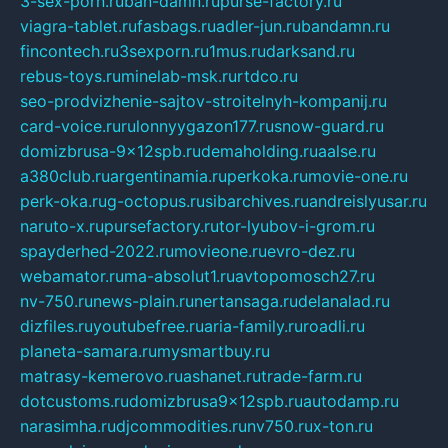
3-sex-porn.ru
ban-damn.ru
purse-factory.ru
viagra-tablet.ru
fasbags.ru
adler-jun.ru
bandamn.ru
fincontech.ru
3sexporn.ru
1mus.ru
darksand.ru
rebus-toys.ru
minelab-msk.ru
rtdco.ru
seo-prodvizhenie-sajtov-stroitelnyh-kompanij.ru
card-voice.ru
rulonnyygazon177.ru
snow-guard.ru
domizbrusa-9x12spb.ru
demaholding.ru
aalse.ru
a380club.ru
argentinamia.ru
perkoka.ru
movie-one.ru
perk-oka.ru
g-octopus.ru
sibarchives.ru
andreislyusar.ru
naruto-x.ru
pursefactory.ru
tor-lyubov-i-grom.ru
spayderhed-2022.ru
movieone.ru
evro-dez.ru
webamator.ru
ma-absolut1.ru
avtopomosch27.ru
nv-750.ru
news-plain.ru
nertansaga.ru
delanalad.ru
dizfiles.ru
youtubefree.ru
aria-family.ru
roadli.ru
planeta-samara.ru
mysmartbuy.ru
matrasy-kemerovo.ru
ashanet.ru
trade-farm.ru
dotcustoms.ru
domizbrusa9x12spb.ru
autodamp.ru
narasimha.ru
djcommodities.ru
nv750.ru
x-ton.ru