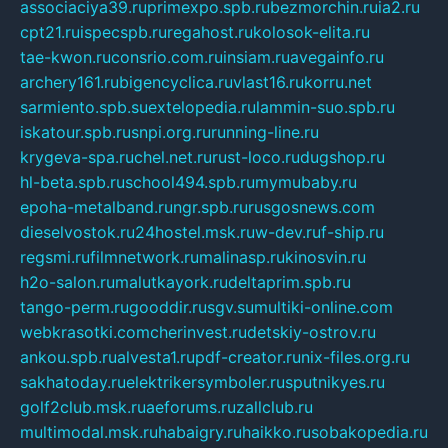
associaciya39.ru
primexpo.spb.ru
bezmorchin.ru
ia2.ru
cpt21.ru
ispecspb.ru
regahost.ru
kolosok-elita.ru
tae-kwon.ru
consrio.com.ru
insiam.ru
avegainfo.ru
archery161.ru
bigencyclica.ru
vlast16.ru
korru.net
sarmiento.spb.su
extelopedia.ru
lammin-suo.spb.ru
iskatour.spb.ru
snpi.org.ru
running-line.ru
krygeva-spa.ru
chel.net.ru
rust-loco.ru
dugshop.ru
hl-beta.spb.ru
school494.spb.ru
mymubaby.ru
epoha-metalband.ru
ngr.spb.ru
rusgosnews.com
dieselvostok.ru
24hostel.msk.ru
w-dev.ru
f-ship.ru
regsmi.ru
filmnetwork.ru
malinasp.ru
kinosvin.ru
h2o-salon.ru
malutkayork.ru
deltaprim.spb.ru
tango-perm.ru
gooddir.ru
sgv.su
multiki-online.com
webkrasotki.com
cherinvest.ru
detskiy-ostrov.ru
ankou.spb.ru
alvesta1.ru
pdf-creator.ru
nix-files.org.ru
sakhatoday.ru
elektrikersymboler.ru
sputnikyes.ru
golf2club.msk.ru
aeforums.ru
zallclub.ru
multimodal.msk.ru
habaigry.ru
haikko.ru
sobakopedia.ru