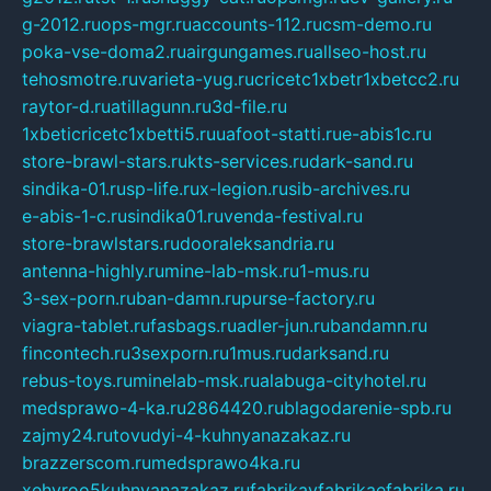
g-2012.ru
ops-mgr.ru
accounts-112.ru
csm-demo.ru
poka-vse-doma2.ru
airgungames.ru
allseo-host.ru
tehosmotre.ru
varieta-yug.ru
cricetc1xbetr1xbetcc2.ru
raytor-d.ru
atillagunn.ru
3d-file.ru
1xbeticricetc1xbetti5.ru
uafoot-statti.ru
e-abis1c.ru
store-brawl-stars.ru
kts-services.ru
dark-sand.ru
sindika-01.ru
sp-life.ru
x-legion.ru
sib-archives.ru
e-abis-1-c.ru
sindika01.ru
venda-festival.ru
store-brawlstars.ru
dooraleksandria.ru
antenna-highly.ru
mine-lab-msk.ru
1-mus.ru
3-sex-porn.ru
ban-damn.ru
purse-factory.ru
viagra-tablet.ru
fasbags.ru
adler-jun.ru
bandamn.ru
fincontech.ru
3sexporn.ru
1mus.ru
darksand.ru
rebus-toys.ru
minelab-msk.ru
alabuga-cityhotel.ru
medsprawo-4-ka.ru
2864420.ru
blagodarenie-spb.ru
zajmy24.ru
tovudyi-4-kuhnyanazakaz.ru
brazzerscom.ru
medsprawo4ka.ru
xehyroo5kuhnyanazakaz.ru
fabrikayfabrikaefabrika.ru