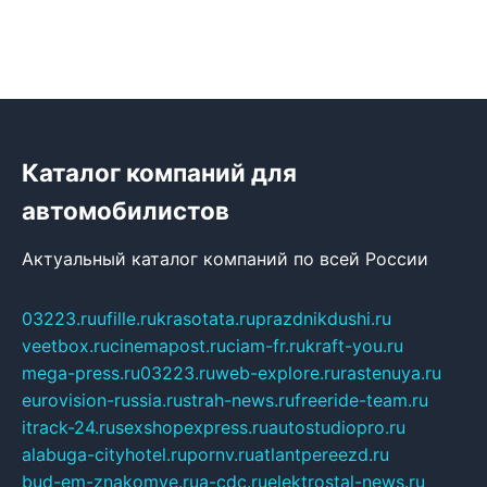
Каталог компаний для
автомобилистов
Актуальный каталог компаний по всей России
03223.ru
ufille.ru
krasotata.ru
prazdnikdushi.ru
veetbox.ru
cinemapost.ru
ciam-fr.ru
kraft-you.ru
mega-press.ru
03223.ru
web-explore.ru
rastenuya.ru
eurovision-russia.ru
strah-news.ru
freeride-team.ru
itrack-24.ru
sexshopexpress.ru
autostudiopro.ru
alabuga-cityhotel.ru
pornv.ru
atlantpereezd.ru
bud-em-znakomye.ru
a-cdc.ru
elektrostal-news.ru