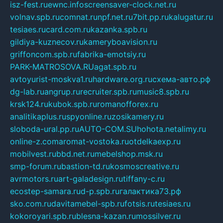
isz-fest.ru
ewnc.info
screensaver-clock.net.ru
volnav.spb.ru
comnat.ru
npf.net.ru
7bit.pp.ru
kalugatur.ru
tesiaes.ru
card.com.ru
kazanka.spb.ru
gildiya-kuznecov.ru
kameryboavision.ru
griffoncom.spb.ru
fabrika-emotsiy.ru
PARK-MATROSOVA.RU
agat.spb.ru
avtoyurist-moskva1.ru
hardware.org.ru
схема-авто.рф
dg-lab.ru
angrup.ru
recruiter.spb.ru
music8.spb.ru
krsk124.ru
kubok.spb.ru
romanofforex.ru
analitikaplus.ru
spyonline.ru
zosikamery.ru
sloboda-ural.pp.ru
AUTO-COM.SU
hohota.net
alimy.ru
online-z.com
aromat-vostoka.ru
otdelkaexp.ru
mobilvest.ru
bbd.net.ru
mebelshop.msk.ru
smp-forum.ru
bastion-td.ru
kosmoscreative.ru
avrmotors.ru
art-galadesign.ru
tiffany-c.ru
ecostep-samara.ru
d-p.spb.ru
галактика73.рф
sko.com.ru
davitamebel-spb.ru
fotsis.ru
tesiaes.ru
kokoroyari.spb.ru
blesna-kazan.ru
mossilver.ru