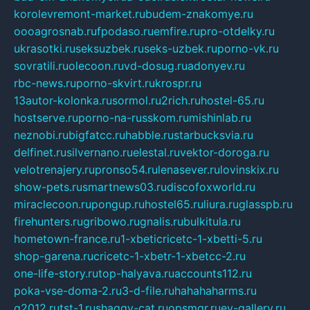
korolevremont-market.ru
budem-znakomye.ru
oooagrosnab.ru
fpodaso.ru
emfire.ru
pro-otdelky.ru
ukrasotki.ru
seksuzbek.ru
seks-uzbek.ru
porno-vk.ru
sovratili.ru
olecoon.ru
vd-dosug.ru
adonyev.ru
rbc-news.ru
porno-skvirt.ru
krospr.ru
13autor-kolonka.ru
sormol.ru
2rich.ru
hostel-65.ru
hostserve.ru
porno-na-russkom.ru
mishinlab.ru
neznobi.ru
bigfatcc.ru
habble.ru
starbucksvia.ru
delfinet.ru
silvernano.ru
elestal.ru
vektor-doroga.ru
velotrenajery.ru
pronso54.ru
lenasever.ru
lovinskix.ru
show-pets.ru
smartnews03.ru
discofoxworld.ru
miraclecoon.ru
pongup.ru
hostel65.ru
liura.ru
glasspb.ru
firehunters.ru
gribowo.ru
gnalis.ru
bulkitula.ru
hometown-france.ru
1-xbeticricetc-1-xbetti-5.ru
shop-garena.ru
cricetc-1-xbetr-1-xbetcc-2.ru
one-life-story.ru
top-halyava.ru
accounts112.ru
poka-vse-doma-2.ru
3-d-file.ru
hahahaharms.ru
g2012.ru
tst-1.ru
shaggy-cat.ru
opsmgr.ru
ev-gallery.ru