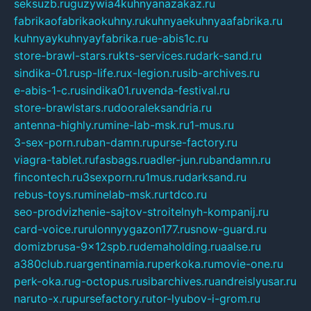
seksuzb.ru
guzywia4kuhnyanazakaz.ru
fabrikaofabrikaokuhny.ru
kuhnyaekuhnyaafabrika.ru
kuhnyaykuhnyayfabrika.ru
e-abis1c.ru
store-brawl-stars.ru
kts-services.ru
dark-sand.ru
sindika-01.ru
sp-life.ru
x-legion.ru
sib-archives.ru
e-abis-1-c.ru
sindika01.ru
venda-festival.ru
store-brawlstars.ru
dooraleksandria.ru
antenna-highly.ru
mine-lab-msk.ru
1-mus.ru
3-sex-porn.ru
ban-damn.ru
purse-factory.ru
viagra-tablet.ru
fasbags.ru
adler-jun.ru
bandamn.ru
fincontech.ru
3sexporn.ru
1mus.ru
darksand.ru
rebus-toys.ru
minelab-msk.ru
rtdco.ru
seo-prodvizhenie-sajtov-stroitelnyh-kompanij.ru
card-voice.ru
rulonnyygazon177.ru
snow-guard.ru
domizbrusa-9x12spb.ru
demaholding.ru
aalse.ru
a380club.ru
argentinamia.ru
perkoka.ru
movie-one.ru
perk-oka.ru
g-octopus.ru
sibarchives.ru
andreislyusar.ru
naruto-x.ru
pursefactory.ru
tor-lyubov-i-grom.ru