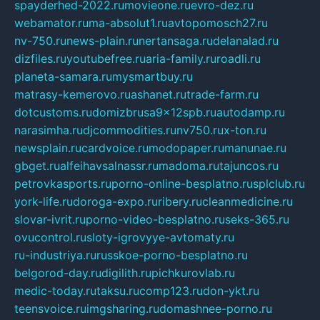
spayderhed-2022.ru
movieone.ru
evro-dez.ru
webamator.ru
ma-absolut1.ru
avtopomosch27.ru
nv-750.ru
news-plain.ru
nertansaga.ru
delanalad.ru
dizfiles.ru
youtubefree.ru
aria-family.ru
roadli.ru
planeta-samara.ru
mysmartbuy.ru
matrasy-kemerovo.ru
ashanet.ru
trade-farm.ru
dotcustoms.ru
domizbrusa9x12spb.ru
autodamp.ru
narasimha.ru
djcommodities.ru
nv750.ru
x-ton.ru
newsplain.ru
cardvoice.ru
modopaper.ru
manunae.ru
gbget.ru
alfeihavsalnassr.ru
madoma.ru
tajuncos.ru
petrovkasports.ru
porno-online-besplatno.ru
splclub.ru
york-life.ru
doroga-expo.ru
ribery.ru
cleanmedicine.ru
slovar-ivrit.ru
porno-video-besplatno.ru
seks-365.ru
ovucontrol.ru
sloty-igrovyye-avtomaty.ru
ru-industriya.ru
russkoe-porno-besplatno.ru
belgorod-day.ru
digilith.ru
pichkurovlab.ru
medic-today.ru
taksu.ru
comp123.ru
don-ykt.ru
teensvoice.ru
imgsharing.ru
domashnee-porno.ru