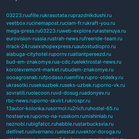
03223.ru
ufille.ru
krasotata.ru
prazdnikdushi.ru
veetbox.ru
cinemapost.ru
ciam-fr.ru
kraft-you.ru
mega-press.ru
03223.ru
web-explore.ru
rastenuya.ru
eurovision-russia.ru
strah-news.ru
freeride-team.ru
itrack-24.ru
sexshopexpress.ru
autostudiopro.ru
alabuga-cityhotel.ru
pornv.ru
atlantpereezd.ru
bud-em-znakomye.ru
a-cdc.ru
elektrostal-news.ru
korolevremont-market.ru
budem-znakomye.ru
oooagrosnab.ru
fpodaso.ru
emfire.ru
pro-otdelky.ru
ukrasotki.ru
seksuzbek.ru
seks-uzbek.ru
porno-vk.ru
sovratili.ru
olecoon.ru
vd-dosug.ru
adonyev.ru
rbc-news.ru
porno-skvirt.ru
krospr.ru
13autor-kolonka.ru
sormol.ru
2rich.ru
hostel-65.ru
hostserve.ru
porno-na-russkom.ru
mishinlab.ru
neznobi.ru
bigfatcc.ru
habble.ru
starbucksvia.ru
delfinet.ru
silvernano.ru
elestal.ru
vektor-doroga.ru