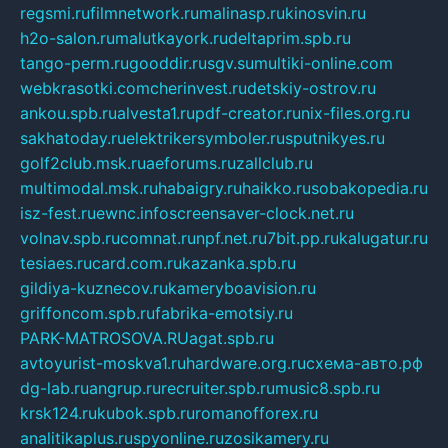
regsmi.ru
filmnetwork.ru
malinasp.ru
kinosvin.ru
h2o-salon.ru
malutkayork.ru
deltaprim.spb.ru
tango-perm.ru
gooddir.ru
sgv.su
multiki-online.com
webkrasotki.com
cherinvest.ru
detskiy-ostrov.ru
ankou.spb.ru
alvesta1.ru
pdf-creator.ru
nix-files.org.ru
sakhatoday.ru
elektrikersymboler.ru
sputnikyes.ru
golf2club.msk.ru
aeforums.ru
zallclub.ru
multimodal.msk.ru
habaigry.ru
haikko.ru
sobakopedia.ru
isz-fest.ru
ewnc.info
screensaver-clock.net.ru
volnav.spb.ru
comnat.ru
npf.net.ru
7bit.pp.ru
kalugatur.ru
tesiaes.ru
card.com.ru
kazanka.spb.ru
gildiya-kuznecov.ru
kameryboavision.ru
griffoncom.spb.ru
fabrika-emotsiy.ru
PARK-MATROSOVA.RU
agat.spb.ru
avtoyurist-moskva1.ru
hardware.org.ru
схема-авто.рф
dg-lab.ru
angrup.ru
recruiter.spb.ru
music8.spb.ru
krsk124.ru
kubok.spb.ru
romanofforex.ru
analitikaplus.ru
spyonline.ru
zosikamery.ru