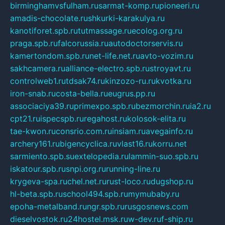
birminghamvsfulham.ru
sarmat-komp.ru
pioneeri.ru
amadis-chocolate.ru
shkurki-karakulya.ru
kanotiforet.spb.ru
tutmassage.ru
ecolog.org.ru
praga.spb.ru
falcorussia.ru
autodoctorservis.ru
kamertondom.spb.ru
net-life.net.ru
avto-vozim.ru
sakhcamera.ru
alliance-electro.spb.ru
stroyavt.ru
controlweb1.ru
tdsak74.ru
kinzozo-ru.ru
kvotka.ru
iron-snab.ru
costa-bella.ru
eugrus.pp.ru
associaciya39.ru
primexpo.spb.ru
bezmorchin.ru
ia2.ru
cpt21.ru
ispecspb.ru
regahost.ru
kolosok-elita.ru
tae-kwon.ru
consrio.com.ru
insiam.ru
avegainfo.ru
archery161.ru
bigencyclica.ru
vlast16.ru
korru.net
sarmiento.spb.su
extelopedia.ru
lammin-suo.spb.ru
iskatour.spb.ru
snpi.org.ru
running-line.ru
krygeva-spa.ru
chel.net.ru
rust-loco.ru
dugshop.ru
hl-beta.spb.ru
school494.spb.ru
mymubaby.ru
epoha-metalband.ru
ngr.spb.ru
rusgosnews.com
dieselvostok.ru
24hostel.msk.ru
w-dev.ru
f-ship.ru