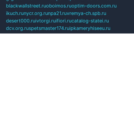
blackwallstreet.ru
oboimos.ru
optim-doors.com.ru
ikuch.ru
nycr.org.ru
npa21.ru
vremya-ch.spb.ru
desert000.ru
ivtorgi.ru
ifiori.ru
catalog-statei.ru
dcv.org.ru
spetsmaster174.ru
ipkameryhiseeu.ru
dum26.ru
ruspol.spb.ru
fr-opendp.ru
kam-solnyshko.ru
cheyenne-arapaho.ru
sevzapmetal.spb.ru
ted-lapidus.spb.ru
parasite-eliminator.ru
sigma-complete.ru
modernworld.ru
dama-moda.ru
eholot-group.ru
sk-nvkz.ru
DRONGOLD.RU
democratia2.ru
i-farmer.ru
mass-sport.org
jablonex.spb.ru
bookmess.ru
linkword.ru
refineua.com.ru
cs-spec.net.ru
altay-mebel.ru
DNK-THEATRE.RU
mechaniks.spb.ru
ipcamtechage.ru
skosta.ru
a-sun.ru
stroy-ldsp.ru
snowlands.org.ru
childrensshoes.ru
mrlizzy.ru
mebelsofiakrd.ru
bulizhenko.ru
rumantick.net.ru
mtszerno.ru
daily-fishing.ru
glushiteli-v-spb.ru
megasat.org.ru
localization.net.ru
flyingfish.pp.ru
ds5teremok.ru