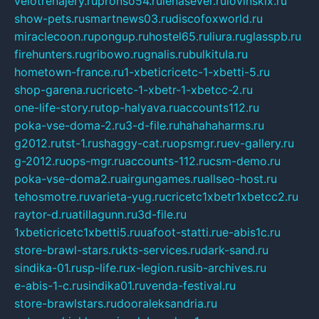
velotrenajery.ru
pronso54.ru
lenasever.ru
lovinskix.ru
show-pets.ru
smartnews03.ru
discofoxworld.ru
miraclecoon.ru
pongup.ru
hostel65.ru
liura.ru
glasspb.ru
firehunters.ru
gribowo.ru
gnalis.ru
bulkitula.ru
hometown-france.ru
1-xbeticricetc-1-xbetti-5.ru
shop-garena.ru
cricetc-1-xbetr-1-xbetcc-2.ru
one-life-story.ru
top-halyava.ru
accounts112.ru
poka-vse-doma-2.ru
3-d-file.ru
hahahaharms.ru
g2012.ru
tst-1.ru
shaggy-cat.ru
opsmgr.ru
ev-gallery.ru
g-2012.ru
ops-mgr.ru
accounts-112.ru
csm-demo.ru
poka-vse-doma2.ru
airgungames.ru
allseo-host.ru
tehosmotre.ru
varieta-yug.ru
cricetc1xbetr1xbetcc2.ru
raytor-d.ru
atillagunn.ru
3d-file.ru
1xbeticricetc1xbetti5.ru
uafoot-statti.ru
e-abis1c.ru
store-brawl-stars.ru
kts-services.ru
dark-sand.ru
sindika-01.ru
sp-life.ru
x-legion.ru
sib-archives.ru
e-abis-1-c.ru
sindika01.ru
venda-festival.ru
store-brawlstars.ru
dooraleksandria.ru