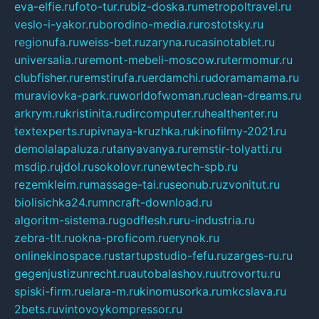
eva-elfie.ru
foto-tur.ru
biz-doska.ru
metropoltravel.ru
veslo-i-yakor.ru
borodino-media.ru
rostotsky.ru
regionufa.ru
weiss-bet.ru
zaryna.ru
casinotablet.ru
universalia.ru
remont-mebeli-moscow.ru
termomur.ru
clubfisher.ru
remstirufa.ru
erdamchi.ru
doramamama.ru
muraviovka-park.ru
worldofwoman.ru
clean-dreams.ru
arkrym.ru
kristinita.ru
dircomputer.ru
healthenter.ru
textexperts.ru
pivnaya-kruzhka.ru
kinofilmy-2021.ru
demolalapaluza.ru
tanyavanya.ru
remstir-tolyatti.ru
msdip.ru
jdol.ru
sokolovr.ru
newtech-spb.ru
rezemkleim.ru
massage-tai.ru
seonub.ru
zvonitut.ru
biolisichka24.ru
mncraft-download.ru
algoritm-sistema.ru
godflesh.ru
ru-industria.ru
zebra-tlt.ru
okna-proficom.ru
erynok.ru
onlinekinospace.ru
startupstudio-fefu.ru
zarges-ru.ru
gegenjustizunrecht.ru
autobalashov.ru
utrovortu.ru
spiski-firm.ru
elara-m.ru
kinomusorka.ru
mkcslava.ru
2bets.ru
vintovoykompressor.ru