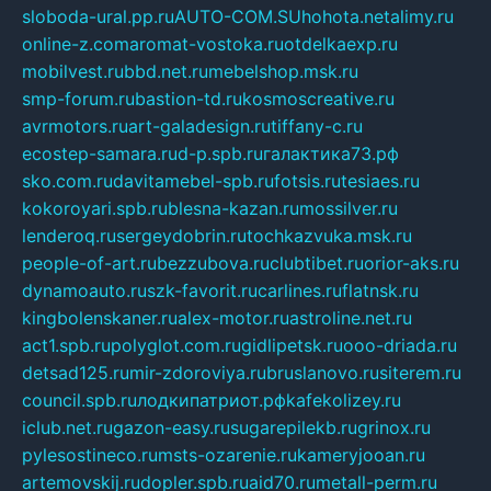
sloboda-ural.pp.ru
AUTO-COM.SU
hohota.net
alimy.ru
online-z.com
aromat-vostoka.ru
otdelkaexp.ru
mobilvest.ru
bbd.net.ru
mebelshop.msk.ru
smp-forum.ru
bastion-td.ru
kosmoscreative.ru
avrmotors.ru
art-galadesign.ru
tiffany-c.ru
ecostep-samara.ru
d-p.spb.ru
галактика73.рф
sko.com.ru
davitamebel-spb.ru
fotsis.ru
tesiaes.ru
kokoroyari.spb.ru
blesna-kazan.ru
mossilver.ru
lenderoq.ru
sergeydobrin.ru
tochkazvuka.msk.ru
people-of-art.ru
bezzubova.ru
clubtibet.ru
orior-aks.ru
dynamoauto.ru
szk-favorit.ru
carlines.ru
flatnsk.ru
kingbolenskaner.ru
alex-motor.ru
astroline.net.ru
act1.spb.ru
polyglot.com.ru
gidlipetsk.ru
ooo-driada.ru
detsad125.ru
mir-zdoroviya.ru
bruslanovo.ru
siterem.ru
council.spb.ru
лодкипатриот.рф
kafekolizey.ru
iclub.net.ru
gazon-easy.ru
sugarepilekb.ru
grinox.ru
pylesostineco.ru
msts-ozarenie.ru
kameryjooan.ru
artemovskij.ru
dopler.spb.ru
aid70.ru
metall-perm.ru