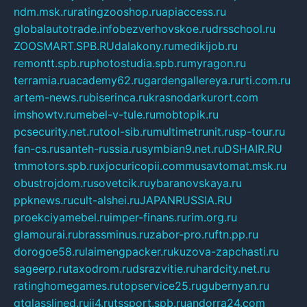
ndm.msk.ru
ratingzooshop.ru
apiaccess.ru
globalautotrade.info
bezverhovskoe.ru
drsschool.ru
ZOOSMART.SPB.RU
dalakony.ru
medikijob.ru
remontt.spb.ru
photostudia.spb.ru
myragon.ru
terramia.ru
academy62.ru
gardengallereya.ru
rti.com.ru
artem-news.ru
biserinca.ru
krasnodarkurort.com
imshowtv.ru
mebel-v-tule.ru
mobtopik.ru
pcsecurity.net.ru
tool-sib.ru
multimetrunit.ru
sp-tour.ru
fan-cs.ru
santeh-russia.ru
symbian9.net.ru
DSHAIR.RU
tmmotors.spb.ru
xjocuricopii.com
musavtomat.msk.ru
obustrojdom.ru
sovetcik.ru
ybaranovskaya.ru
ppknews.ru
cult-alshei.ru
JAPANRUSSIA.RU
proekciyamebel.ru
imper-finans.ru
rim.org.ru
glamourai.ru
brassminus.ru
zabor-pro.ru
ftn.pp.ru
dorogoe58.ru
laimengpacker.ru
kuzova-zapchasti.ru
sageerp.ru
taxodrom.ru
dsrazvitie.ru
hardcity.net.ru
ratinghomegames.ru
topservice25.ru
gubernyan.ru
gtglasslined.ru
ii4.ru
tssport.spb.ru
andorra24.com