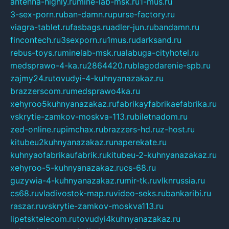
antenna-highly.ru
mine-lab-msk.ru
1-mus.ru
3-sex-porn.ru
ban-damn.ru
purse-factory.ru
viagra-tablet.ru
fasbags.ru
adler-jun.ru
bandamn.ru
fincontech.ru
3sexporn.ru
1mus.ru
darksand.ru
rebus-toys.ru
minelab-msk.ru
alabuga-cityhotel.ru
medsprawo-4-ka.ru
2864420.ru
blagodarenie-spb.ru
zajmy24.ru
tovudyi-4-kuhnyanazakaz.ru
brazzerscom.ru
medsprawo4ka.ru
xehyroo5kuhnyanazakaz.ru
fabrikayfabrikaefabrika.ru
vskrytie-zamkov-moskva-113.ru
biletnadom.ru
zed-online.ru
pimchax.ru
brazzers-hd.ru
z-host.ru
kitubeu2kuhnyanazakaz.ru
naperekate.ru
kuhnyaofabrikaufabrik.ru
kitubeu-2-kuhnyanazakaz.ru
xehyroo-5-kuhnyanazakaz.ru
cs-68.ru
guzywia-4-kuhnyanazakaz.ru
mir-tk.ru
vlknrussia.ru
cs68.ru
vladivostok-map.ru
video-seks.ru
bankaribi.ru
raszar.ru
vskrytie-zamkov-moskva113.ru
lipetsktelecom.ru
tovudyi4kuhnyanazakaz.ru