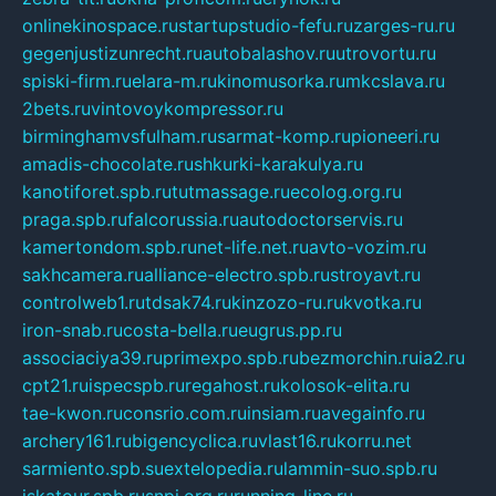
onlinekinospace.ru
startupstudio-fefu.ru
zarges-ru.ru
gegenjustizunrecht.ru
autobalashov.ru
utrovortu.ru
spiski-firm.ru
elara-m.ru
kinomusorka.ru
mkcslava.ru
2bets.ru
vintovoykompressor.ru
birminghamvsfulham.ru
sarmat-komp.ru
pioneeri.ru
amadis-chocolate.ru
shkurki-karakulya.ru
kanotiforet.spb.ru
tutmassage.ru
ecolog.org.ru
praga.spb.ru
falcorussia.ru
autodoctorservis.ru
kamertondom.spb.ru
net-life.net.ru
avto-vozim.ru
sakhcamera.ru
alliance-electro.spb.ru
stroyavt.ru
controlweb1.ru
tdsak74.ru
kinzozo-ru.ru
kvotka.ru
iron-snab.ru
costa-bella.ru
eugrus.pp.ru
associaciya39.ru
primexpo.spb.ru
bezmorchin.ru
ia2.ru
cpt21.ru
ispecspb.ru
regahost.ru
kolosok-elita.ru
tae-kwon.ru
consrio.com.ru
insiam.ru
avegainfo.ru
archery161.ru
bigencyclica.ru
vlast16.ru
korru.net
sarmiento.spb.su
extelopedia.ru
lammin-suo.spb.ru