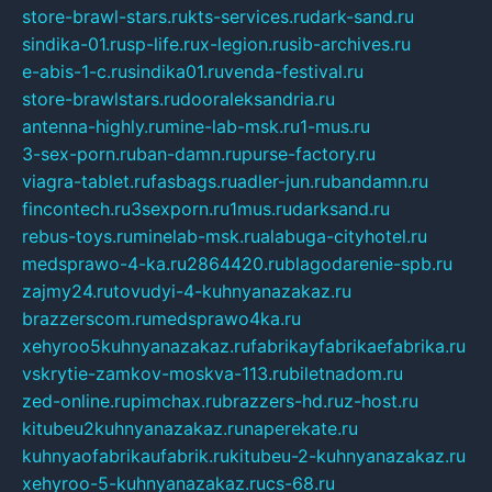
store-brawl-stars.ru
kts-services.ru
dark-sand.ru
sindika-01.ru
sp-life.ru
x-legion.ru
sib-archives.ru
e-abis-1-c.ru
sindika01.ru
venda-festival.ru
store-brawlstars.ru
dooraleksandria.ru
antenna-highly.ru
mine-lab-msk.ru
1-mus.ru
3-sex-porn.ru
ban-damn.ru
purse-factory.ru
viagra-tablet.ru
fasbags.ru
adler-jun.ru
bandamn.ru
fincontech.ru
3sexporn.ru
1mus.ru
darksand.ru
rebus-toys.ru
minelab-msk.ru
alabuga-cityhotel.ru
medsprawo-4-ka.ru
2864420.ru
blagodarenie-spb.ru
zajmy24.ru
tovudyi-4-kuhnyanazakaz.ru
brazzerscom.ru
medsprawo4ka.ru
xehyroo5kuhnyanazakaz.ru
fabrikayfabrikaefabrika.ru
vskrytie-zamkov-moskva-113.ru
biletnadom.ru
zed-online.ru
pimchax.ru
brazzers-hd.ru
z-host.ru
kitubeu2kuhnyanazakaz.ru
naperekate.ru
kuhnyaofabrikaufabrik.ru
kitubeu-2-kuhnyanazakaz.ru
xehyroo-5-kuhnyanazakaz.ru
cs-68.ru