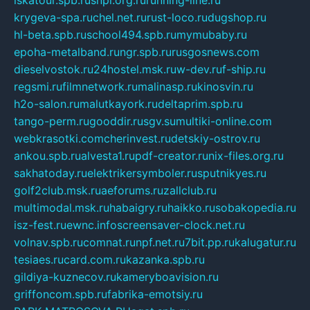
iskatour.spb.ru
snpi.org.ru
running-line.ru
krygeva-spa.ru
chel.net.ru
rust-loco.ru
dugshop.ru
hl-beta.spb.ru
school494.spb.ru
mymubaby.ru
epoha-metalband.ru
ngr.spb.ru
rusgosnews.com
dieselvostok.ru
24hostel.msk.ru
w-dev.ru
f-ship.ru
regsmi.ru
filmnetwork.ru
malinasp.ru
kinosvin.ru
h2o-salon.ru
malutkayork.ru
deltaprim.spb.ru
tango-perm.ru
gooddir.ru
sgv.su
multiki-online.com
webkrasotki.com
cherinvest.ru
detskiy-ostrov.ru
ankou.spb.ru
alvesta1.ru
pdf-creator.ru
nix-files.org.ru
sakhatoday.ru
elektrikersymboler.ru
sputnikyes.ru
golf2club.msk.ru
aeforums.ru
zallclub.ru
multimodal.msk.ru
habaigry.ru
haikko.ru
sobakopedia.ru
isz-fest.ru
ewnc.info
screensaver-clock.net.ru
volnav.spb.ru
comnat.ru
npf.net.ru
7bit.pp.ru
kalugatur.ru
tesiaes.ru
card.com.ru
kazanka.spb.ru
gildiya-kuznecov.ru
kameryboavision.ru
griffoncom.spb.ru
fabrika-emotsiy.ru