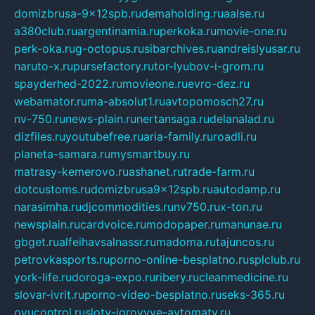
domizbrusa-9x12spb.ru
demaholding.ru
aalse.ru
a380club.ru
argentinamia.ru
perkoka.ru
movie-one.ru
perk-oka.ru
g-octopus.ru
sibarchives.ru
andreislyusar.ru
naruto-x.ru
pursefactory.ru
tor-lyubov-i-grom.ru
spayderhed-2022.ru
movieone.ru
evro-dez.ru
webamator.ru
ma-absolut1.ru
avtopomosch27.ru
nv-750.ru
news-plain.ru
nertansaga.ru
delanalad.ru
dizfiles.ru
youtubefree.ru
aria-family.ru
roadli.ru
planeta-samara.ru
mysmartbuy.ru
matrasy-kemerovo.ru
ashanet.ru
trade-farm.ru
dotcustoms.ru
domizbrusa9x12spb.ru
autodamp.ru
narasimha.ru
djcommodities.ru
nv750.ru
x-ton.ru
newsplain.ru
cardvoice.ru
modopaper.ru
manunae.ru
gbget.ru
alfeihavsalnassr.ru
madoma.ru
tajuncos.ru
petrovkasports.ru
porno-online-besplatno.ru
splclub.ru
york-life.ru
doroga-expo.ru
ribery.ru
cleanmedicine.ru
slovar-ivrit.ru
porno-video-besplatno.ru
seks-365.ru
ovucontrol.ru
sloty-igrovyye-avtomaty.ru