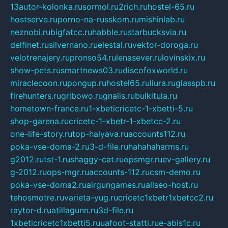
13autor-kolonka.ru
sormol.ru
2rich.ru
hostel-65.ru
hostserve.ru
porno-na-russkom.ru
mishinlab.ru
neznobi.ru
bigfatcc.ru
habble.ru
starbucksvia.ru
delfinet.ru
silvernano.ru
elestal.ru
vektor-doroga.ru
velotrenajery.ru
pronso54.ru
lenasever.ru
lovinskix.ru
show-pets.ru
smartnews03.ru
discofoxworld.ru
miraclecoon.ru
pongup.ru
hostel65.ru
liura.ru
glasspb.ru
firehunters.ru
gribowo.ru
gnalis.ru
bulkitula.ru
hometown-france.ru
1-xbeticricetc-1-xbetti-5.ru
shop-garena.ru
cricetc-1-xbetr-1-xbetcc-2.ru
one-life-story.ru
top-halyava.ru
accounts112.ru
poka-vse-doma-2.ru
3-d-file.ru
hahahaharms.ru
g2012.ru
tst-1.ru
shaggy-cat.ru
opsmgr.ru
ev-gallery.ru
g-2012.ru
ops-mgr.ru
accounts-112.ru
csm-demo.ru
poka-vse-doma2.ru
airgungames.ru
allseo-host.ru
tehosmotre.ru
varieta-yug.ru
cricetc1xbetr1xbetcc2.ru
raytor-d.ru
atillagunn.ru
3d-file.ru
1xbeticricetc1xbetti5.ru
uafoot-statti.ru
e-abis1c.ru