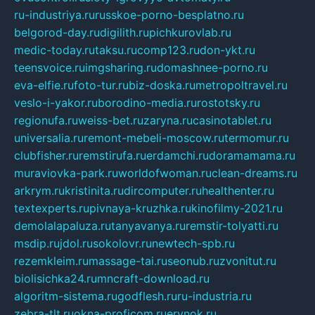
ru-industriya.ru
russkoe-porno-besplatno.ru
belgorod-day.ru
digilith.ru
pichkurovlab.ru
medic-today.ru
taksu.ru
comp123.ru
don-ykt.ru
teensvoice.ru
imgsharing.ru
domashnee-porno.ru
eva-elfie.ru
foto-tur.ru
biz-doska.ru
metropoltravel.ru
veslo-i-yakor.ru
borodino-media.ru
rostotsky.ru
regionufa.ru
weiss-bet.ru
zaryna.ru
casinotablet.ru
universalia.ru
remont-mebeli-moscow.ru
termomur.ru
clubfisher.ru
remstirufa.ru
erdamchi.ru
doramamama.ru
muraviovka-park.ru
worldofwoman.ru
clean-dreams.ru
arkrym.ru
kristinita.ru
dircomputer.ru
healthenter.ru
textexperts.ru
pivnaya-kruzhka.ru
kinofilmy-2021.ru
demolalapaluza.ru
tanyavanya.ru
remstir-tolyatti.ru
msdip.ru
jdol.ru
sokolovr.ru
newtech-spb.ru
rezemkleim.ru
massage-tai.ru
seonub.ru
zvonitut.ru
biolisichka24.ru
mncraft-download.ru
algoritm-sistema.ru
godflesh.ru
ru-industria.ru
zebra-tlt.ru
okna-proficom.ru
erynok.ru