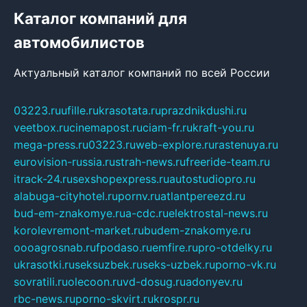
Каталог компаний для
автомобилистов
Актуальный каталог компаний по всей России
03223.ru
ufille.ru
krasotata.ru
prazdnikdushi.ru
veetbox.ru
cinemapost.ru
ciam-fr.ru
kraft-you.ru
mega-press.ru
03223.ru
web-explore.ru
rastenuya.ru
eurovision-russia.ru
strah-news.ru
freeride-team.ru
itrack-24.ru
sexshopexpress.ru
autostudiopro.ru
alabuga-cityhotel.ru
pornv.ru
atlantpereezd.ru
bud-em-znakomye.ru
a-cdc.ru
elektrostal-news.ru
korolevremont-market.ru
budem-znakomye.ru
oooagrosnab.ru
fpodaso.ru
emfire.ru
pro-otdelky.ru
ukrasotki.ru
seksuzbek.ru
seks-uzbek.ru
porno-vk.ru
sovratili.ru
olecoon.ru
vd-dosug.ru
adonyev.ru
rbc-news.ru
porno-skvirt.ru
krospr.ru