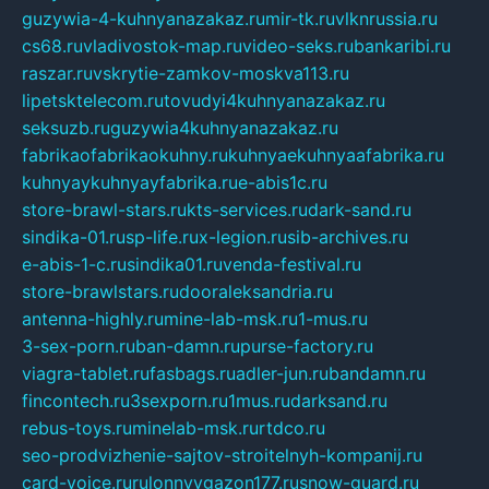
guzywia-4-kuhnyanazakaz.ru
mir-tk.ru
vlknrussia.ru
cs68.ru
vladivostok-map.ru
video-seks.ru
bankaribi.ru
raszar.ru
vskrytie-zamkov-moskva113.ru
lipetsktelecom.ru
tovudyi4kuhnyanazakaz.ru
seksuzb.ru
guzywia4kuhnyanazakaz.ru
fabrikaofabrikaokuhny.ru
kuhnyaekuhnyaafabrika.ru
kuhnyaykuhnyayfabrika.ru
e-abis1c.ru
store-brawl-stars.ru
kts-services.ru
dark-sand.ru
sindika-01.ru
sp-life.ru
x-legion.ru
sib-archives.ru
e-abis-1-c.ru
sindika01.ru
venda-festival.ru
store-brawlstars.ru
dooraleksandria.ru
antenna-highly.ru
mine-lab-msk.ru
1-mus.ru
3-sex-porn.ru
ban-damn.ru
purse-factory.ru
viagra-tablet.ru
fasbags.ru
adler-jun.ru
bandamn.ru
fincontech.ru
3sexporn.ru
1mus.ru
darksand.ru
rebus-toys.ru
minelab-msk.ru
rtdco.ru
seo-prodvizhenie-sajtov-stroitelnyh-kompanij.ru
card-voice.ru
rulonnyygazon177.ru
snow-guard.ru