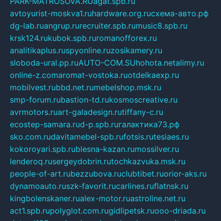
PARK-MATROSOVA.RU
agat.spb.ru
avtoyurist-moskva1.ru
hardware.org.ru
схема-авто.рф
dg-lab.ru
angrup.ru
recruiter.spb.ru
music8.spb.ru
krsk124.ru
kubok.spb.ru
romanofforex.ru
analitikaplus.ru
spyonline.ru
zosikamery.ru
sloboda-ural.pp.ru
AUTO-COM.SU
hohota.net
alimy.ru
online-z.com
aromat-vostoka.ru
otdelkaexp.ru
mobilvest.ru
bbd.net.ru
mebelshop.msk.ru
smp-forum.ru
bastion-td.ru
kosmoscreative.ru
avrmotors.ru
art-galadesign.ru
tiffany-c.ru
ecostep-samara.ru
d-p.spb.ru
галактика73.рф
sko.com.ru
davitamebel-spb.ru
fotsis.ru
tesiaes.ru
kokoroyari.spb.ru
blesna-kazan.ru
mossilver.ru
lenderoq.ru
sergeydobrin.ru
tochkazvuka.msk.ru
people-of-art.ru
bezzubova.ru
clubtibet.ru
orior-aks.ru
dynamoauto.ru
szk-favorit.ru
carlines.ru
flatnsk.ru
kingbolenskaner.ru
alex-motor.ru
astroline.net.ru
act1.spb.ru
polyglot.com.ru
gidlipetsk.ru
ooo-driada.ru