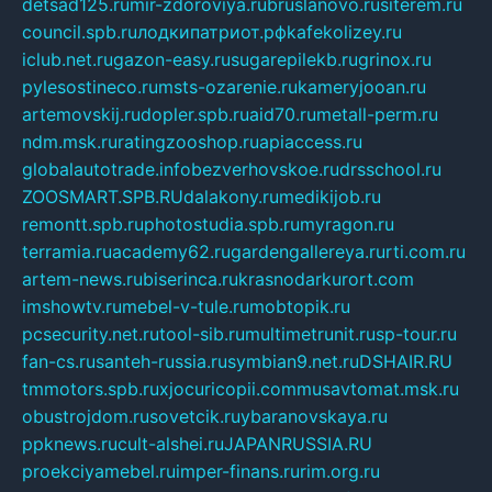
detsad125.ru
mir-zdoroviya.ru
bruslanovo.ru
siterem.ru
council.spb.ru
лодкипатриот.рф
kafekolizey.ru
iclub.net.ru
gazon-easy.ru
sugarepilekb.ru
grinox.ru
pylesostineco.ru
msts-ozarenie.ru
kameryjooan.ru
artemovskij.ru
dopler.spb.ru
aid70.ru
metall-perm.ru
ndm.msk.ru
ratingzooshop.ru
apiaccess.ru
globalautotrade.info
bezverhovskoe.ru
drsschool.ru
ZOOSMART.SPB.RU
dalakony.ru
medikijob.ru
remontt.spb.ru
photostudia.spb.ru
myragon.ru
terramia.ru
academy62.ru
gardengallereya.ru
rti.com.ru
artem-news.ru
biserinca.ru
krasnodarkurort.com
imshowtv.ru
mebel-v-tule.ru
mobtopik.ru
pcsecurity.net.ru
tool-sib.ru
multimetrunit.ru
sp-tour.ru
fan-cs.ru
santeh-russia.ru
symbian9.net.ru
DSHAIR.RU
tmmotors.spb.ru
xjocuricopii.com
musavtomat.msk.ru
obustrojdom.ru
sovetcik.ru
ybaranovskaya.ru
ppknews.ru
cult-alshei.ru
JAPANRUSSIA.RU
proekciyamebel.ru
imper-finans.ru
rim.org.ru