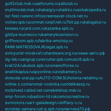
golf2club.msk.ru
aeforums.ru
zallclub.ru
multimodal.msk.ru
habaigry.ru
haikko.ru
sobakopedia.ru
isz-fest.ru
ewnc.info
screensaver-clock.net.ru
volnav.spb.ru
comnat.ru
npf.net.ru
7bit.pp.ru
kalugatur.ru
tesiaes.ru
card.com.ru
kazanka.spb.ru
gildiya-kuznecov.ru
kameryboavision.ru
griffoncom.spb.ru
fabrika-emotsiy.ru
PARK-MATROSOVA.RU
agat.spb.ru
avtoyurist-moskva1.ru
hardware.org.ru
схема-авто.рф
dg-lab.ru
angrup.ru
recruiter.spb.ru
music8.spb.ru
krsk124.ru
kubok.spb.ru
romanofforex.ru
analitikaplus.ru
spyonline.ru
zosikamery.ru
sloboda-ural.pp.ru
AUTO-COM.SU
hohota.net
alimy.ru
online-z.com
aromat-vostoka.ru
otdelkaexp.ru
mobilvest.ru
bbd.net.ru
mebelshop.msk.ru
smp-forum.ru
bastion-td.ru
kosmoscreative.ru
avrmotors.ru
art-galadesign.ru
tiffany-c.ru
ecostep-samara.ru
d-p.spb.ru
галактика73.рф