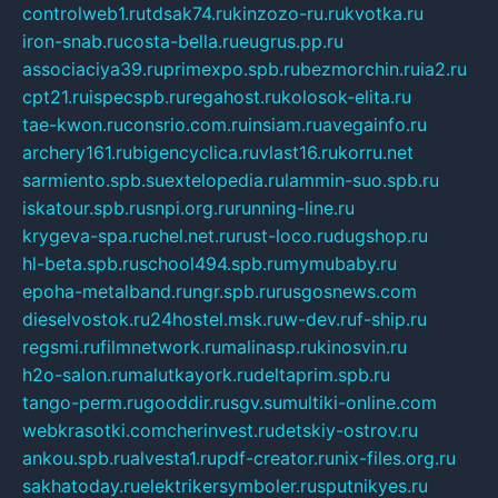
controlweb1.ru
tdsak74.ru
kinzozo-ru.ru
kvotka.ru
iron-snab.ru
costa-bella.ru
eugrus.pp.ru
associaciya39.ru
primexpo.spb.ru
bezmorchin.ru
ia2.ru
cpt21.ru
ispecspb.ru
regahost.ru
kolosok-elita.ru
tae-kwon.ru
consrio.com.ru
insiam.ru
avegainfo.ru
archery161.ru
bigencyclica.ru
vlast16.ru
korru.net
sarmiento.spb.su
extelopedia.ru
lammin-suo.spb.ru
iskatour.spb.ru
snpi.org.ru
running-line.ru
krygeva-spa.ru
chel.net.ru
rust-loco.ru
dugshop.ru
hl-beta.spb.ru
school494.spb.ru
mymubaby.ru
epoha-metalband.ru
ngr.spb.ru
rusgosnews.com
dieselvostok.ru
24hostel.msk.ru
w-dev.ru
f-ship.ru
regsmi.ru
filmnetwork.ru
malinasp.ru
kinosvin.ru
h2o-salon.ru
malutkayork.ru
deltaprim.spb.ru
tango-perm.ru
gooddir.ru
sgv.su
multiki-online.com
webkrasotki.com
cherinvest.ru
detskiy-ostrov.ru
ankou.spb.ru
alvesta1.ru
pdf-creator.ru
nix-files.org.ru
sakhatoday.ru
elektrikersymboler.ru
sputnikyes.ru