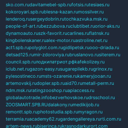
sko.com.ru
davitamebel-spb.ru
fotsis.ru
tesiaes.ru
kokoroyari.spb.ru
blesna-kazan.ru
mossilver.ru
lenderoq.ru
sergeydobrin.ru
tochkazvuka.msk.ru
people-of-art.ru
bezzubova.ru
clubtibet.ru
orior-aks.ru
dynamoauto.ru
szk-favorit.ru
carlines.ru
flatnsk.ru
kingbolenskaner.ru
alex-motor.ru
astroline.net.ru
act1.spb.ru
polyglot.com.ru
gidlipetsk.ru
ooo-driada.ru
detsad125.ru
mir-zdoroviya.ru
bruslanovo.ru
siterem.ru
council.spb.ru
лодкипатриот.рф
kafekolizey.ru
iclub.net.ru
gazon-easy.ru
sugarepilekb.ru
grinox.ru
pylesostineco.ru
msts-ozarenie.ru
kameryjooan.ru
artemovskij.ru
dopler.spb.ru
aid70.ru
metall-perm.ru
ndm.msk.ru
ratingzooshop.ru
apiaccess.ru
globalautotrade.info
bezverhovskoe.ru
drsschool.ru
ZOOSMART.SPB.RU
dalakony.ru
medikijob.ru
remontt.spb.ru
photostudia.spb.ru
myragon.ru
terramia.ru
academy62.ru
gardengallereya.ru
rti.com.ru
artem-news.ru
biserinca.ru
krasnodarkurort.com