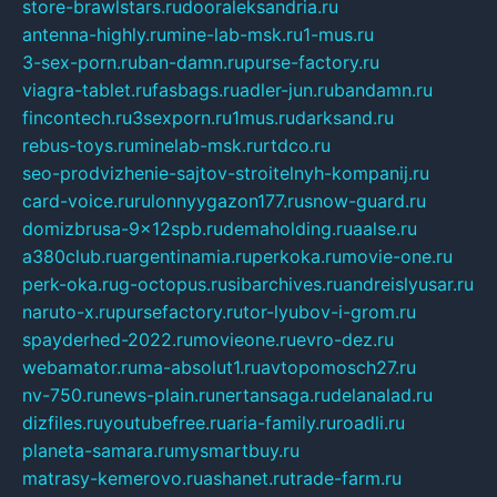
store-brawlstars.ru
dooraleksandria.ru
antenna-highly.ru
mine-lab-msk.ru
1-mus.ru
3-sex-porn.ru
ban-damn.ru
purse-factory.ru
viagra-tablet.ru
fasbags.ru
adler-jun.ru
bandamn.ru
fincontech.ru
3sexporn.ru
1mus.ru
darksand.ru
rebus-toys.ru
minelab-msk.ru
rtdco.ru
seo-prodvizhenie-sajtov-stroitelnyh-kompanij.ru
card-voice.ru
rulonnyygazon177.ru
snow-guard.ru
domizbrusa-9x12spb.ru
demaholding.ru
aalse.ru
a380club.ru
argentinamia.ru
perkoka.ru
movie-one.ru
perk-oka.ru
g-octopus.ru
sibarchives.ru
andreislyusar.ru
naruto-x.ru
pursefactory.ru
tor-lyubov-i-grom.ru
spayderhed-2022.ru
movieone.ru
evro-dez.ru
webamator.ru
ma-absolut1.ru
avtopomosch27.ru
nv-750.ru
news-plain.ru
nertansaga.ru
delanalad.ru
dizfiles.ru
youtubefree.ru
aria-family.ru
roadli.ru
planeta-samara.ru
mysmartbuy.ru
matrasy-kemerovo.ru
ashanet.ru
trade-farm.ru