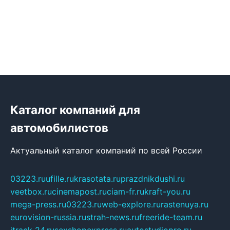
Каталог компаний для
автомобилистов
Актуальный каталог компаний по всей России
03223.ru
ufille.ru
krasotata.ru
prazdnikdushi.ru
veetbox.ru
cinemapost.ru
ciam-fr.ru
kraft-you.ru
mega-press.ru
03223.ru
web-explore.ru
rastenuya.ru
eurovision-russia.ru
strah-news.ru
freeride-team.ru
itrack-24.ru
sexshopexpress.ru
autostudiopro.ru