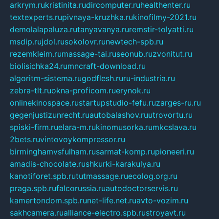
arkrym.ru
kristinita.ru
dircomputer.ru
healthenter.ru
textexperts.ru
pivnaya-kruzhka.ru
kinofilmy-2021.ru
demolalapaluza.ru
tanyavanya.ru
remstir-tolyatti.ru
msdip.ru
jdol.ru
sokolovr.ru
newtech-spb.ru
rezemkleim.ru
massage-tai.ru
seonub.ru
zvonitut.ru
biolisichka24.ru
mncraft-download.ru
algoritm-sistema.ru
godflesh.ru
ru-industria.ru
zebra-tlt.ru
okna-proficom.ru
erynok.ru
onlinekinospace.ru
startupstudio-fefu.ru
zarges-ru.ru
gegenjustizunrecht.ru
autobalashov.ru
utrovortu.ru
spiski-firm.ru
elara-m.ru
kinomusorka.ru
mkcslava.ru
2bets.ru
vintovoykompressor.ru
birminghamvsfulham.ru
sarmat-komp.ru
pioneeri.ru
amadis-chocolate.ru
shkurki-karakulya.ru
kanotiforet.spb.ru
tutmassage.ru
ecolog.org.ru
praga.spb.ru
falcorussia.ru
autodoctorservis.ru
kamertondom.spb.ru
net-life.net.ru
avto-vozim.ru
sakhcamera.ru
alliance-electro.spb.ru
stroyavt.ru