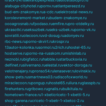
alabuga-cityhotel.ru
pornv.ru
atlantpereezd.ru
bud-em-znakomye.ru
a-cdc.ru
elektrostal-news.ru
korolevremont-market.ru
budem-znakomye.ru
oooagrosnab.ru
fpodaso.ru
emfire.ru
pro-otdelky.ru
ukrasotki.ru
seksuzbek.ru
seks-uzbek.ru
porno-vk.ru
sovratili.ru
olecoon.ru
vd-dosug.ru
adonyev.ru
rbc-news.ru
porno-skvirt.ru
krospr.ru
13autor-kolonka.ru
sormol.ru
2rich.ru
hostel-65.ru
hostserve.ru
porno-na-russkom.ru
mishinlab.ru
neznobi.ru
bigfatcc.ru
habble.ru
starbucksvia.ru
delfinet.ru
silvernano.ru
elestal.ru
vektor-doroga.ru
velotrenajery.ru
pronso54.ru
lenasever.ru
lovinskix.ru
show-pets.ru
smartnews03.ru
discofoxworld.ru
miraclecoon.ru
pongup.ru
hostel65.ru
liura.ru
glasspb.ru
firehunters.ru
gribowo.ru
gnalis.ru
bulkitula.ru
hometown-france.ru
1-xbeticricetc-1-xbetti-5.ru
shop-garena.ru
cricetc-1-xbetr-1-xbetcc-2.ru