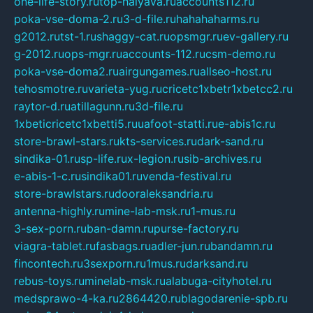
one-life-story.ru
top-halyava.ru
accounts112.ru
poka-vse-doma-2.ru
3-d-file.ru
hahahaharms.ru
g2012.ru
tst-1.ru
shaggy-cat.ru
opsmgr.ru
ev-gallery.ru
g-2012.ru
ops-mgr.ru
accounts-112.ru
csm-demo.ru
poka-vse-doma2.ru
airgungames.ru
allseo-host.ru
tehosmotre.ru
varieta-yug.ru
cricetc1xbetr1xbetcc2.ru
raytor-d.ru
atillagunn.ru
3d-file.ru
1xbeticricetc1xbetti5.ru
uafoot-statti.ru
e-abis1c.ru
store-brawl-stars.ru
kts-services.ru
dark-sand.ru
sindika-01.ru
sp-life.ru
x-legion.ru
sib-archives.ru
e-abis-1-c.ru
sindika01.ru
venda-festival.ru
store-brawlstars.ru
dooraleksandria.ru
antenna-highly.ru
mine-lab-msk.ru
1-mus.ru
3-sex-porn.ru
ban-damn.ru
purse-factory.ru
viagra-tablet.ru
fasbags.ru
adler-jun.ru
bandamn.ru
fincontech.ru
3sexporn.ru
1mus.ru
darksand.ru
rebus-toys.ru
minelab-msk.ru
alabuga-cityhotel.ru
medsprawo-4-ka.ru
2864420.ru
blagodarenie-spb.ru