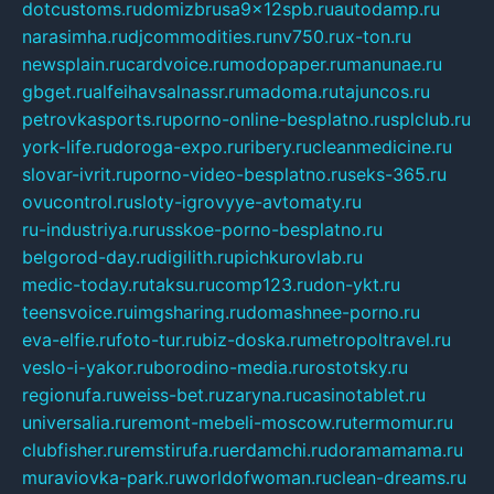
dotcustoms.ru
domizbrusa9x12spb.ru
autodamp.ru
narasimha.ru
djcommodities.ru
nv750.ru
x-ton.ru
newsplain.ru
cardvoice.ru
modopaper.ru
manunae.ru
gbget.ru
alfeihavsalnassr.ru
madoma.ru
tajuncos.ru
petrovkasports.ru
porno-online-besplatno.ru
splclub.ru
york-life.ru
doroga-expo.ru
ribery.ru
cleanmedicine.ru
slovar-ivrit.ru
porno-video-besplatno.ru
seks-365.ru
ovucontrol.ru
sloty-igrovyye-avtomaty.ru
ru-industriya.ru
russkoe-porno-besplatno.ru
belgorod-day.ru
digilith.ru
pichkurovlab.ru
medic-today.ru
taksu.ru
comp123.ru
don-ykt.ru
teensvoice.ru
imgsharing.ru
domashnee-porno.ru
eva-elfie.ru
foto-tur.ru
biz-doska.ru
metropoltravel.ru
veslo-i-yakor.ru
borodino-media.ru
rostotsky.ru
regionufa.ru
weiss-bet.ru
zaryna.ru
casinotablet.ru
universalia.ru
remont-mebeli-moscow.ru
termomur.ru
clubfisher.ru
remstirufa.ru
erdamchi.ru
doramamama.ru
muraviovka-park.ru
worldofwoman.ru
clean-dreams.ru