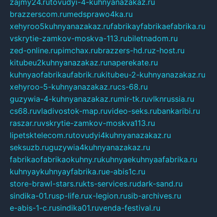
zajmy24.ru
tovudyi-4-kuhnyanazakaz.ru
brazzerscom.ru
medsprawo4ka.ru
xehyroo5kuhnyanazakaz.ru
fabrikayfabrikaefabrika.ru
vskrytie-zamkov-moskva-113.ru
biletnadom.ru
zed-online.ru
pimchax.ru
brazzers-hd.ru
z-host.ru
kitubeu2kuhnyanazakaz.ru
naperekate.ru
kuhnyaofabrikaufabrik.ru
kitubeu-2-kuhnyanazakaz.ru
xehyroo-5-kuhnyanazakaz.ru
cs-68.ru
guzywia-4-kuhnyanazakaz.ru
mir-tk.ru
vlknrussia.ru
cs68.ru
vladivostok-map.ru
video-seks.ru
bankaribi.ru
raszar.ru
vskrytie-zamkov-moskva113.ru
lipetsktelecom.ru
tovudyi4kuhnyanazakaz.ru
seksuzb.ru
guzywia4kuhnyanazakaz.ru
fabrikaofabrikaokuhny.ru
kuhnyaekuhnyaafabrika.ru
kuhnyaykuhnyayfabrika.ru
e-abis1c.ru
store-brawl-stars.ru
kts-services.ru
dark-sand.ru
sindika-01.ru
sp-life.ru
x-legion.ru
sib-archives.ru
e-abis-1-c.ru
sindika01.ru
venda-festival.ru