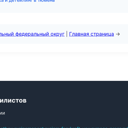
а и детейлинг в Тюмень
альный федеральный округ
|
Главная страница
→
билистов
сии