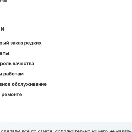
темы
ми
рый заказ редких
меты
роль качества
м работам
вное обслуживание
и ремонте
сделали всё по смете, дополнительно ничего не навязы