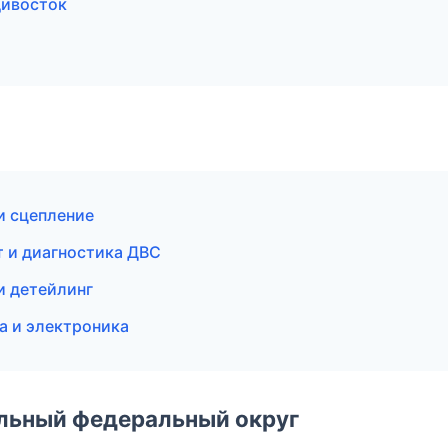
дивосток
и сцепление
т и диагностика ДВС
и детейлинг
а и электроника
альный федеральный округ