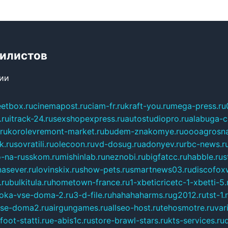
билистов
сии
eetbox.ru
cinemapost.ru
ciam-fr.ru
kraft-you.ru
mega-press.ru
.ru
itrack-24.ru
sexshopexpress.ru
autostudiopro.ru
alabuga-ci
ru
korolevremont-market.ru
budem-znakomye.ru
oooagrosna
k.ru
sovratili.ru
olecoon.ru
vd-dosug.ru
adonyev.ru
rbc-news.r
-na-russkom.ru
mishinlab.ru
neznobi.ru
bigfatcc.ru
habble.ru
s
nasever.ru
lovinskix.ru
show-pets.ru
smartnews03.ru
discofox
.ru
bulkitula.ru
hometown-france.ru
1-xbeticricetc-1-xbetti-5.
oka-vse-doma-2.ru
3-d-file.ru
hahahaharms.ru
g2012.ru
tst-1.
se-doma2.ru
airgungames.ru
allseo-host.ru
tehosmotre.ru
var
foot-statti.ru
e-abis1c.ru
store-brawl-stars.ru
kts-services.ru