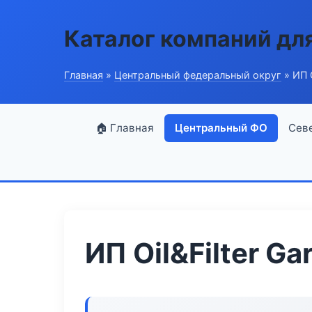
Каталог компаний дл
Главная
»
Центральный федеральный округ
» ИП O
🏠 Главная
Центральный ФО
Сев
ИП Oil&Filter Ga