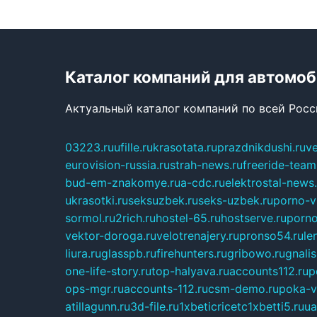
Каталог компаний для автомо
Актуальный каталог компаний по всей Рос
03223.ru
ufille.ru
krasotata.ru
prazdnikdushi.ru
v
eurovision-russia.ru
strah-news.ru
freeride-team
bud-em-znakomye.ru
a-cdc.ru
elektrostal-news.
ukrasotki.ru
seksuzbek.ru
seks-uzbek.ru
porno-v
sormol.ru
2rich.ru
hostel-65.ru
hostserve.ru
porno
vektor-doroga.ru
velotrenajery.ru
pronso54.ru
le
liura.ru
glasspb.ru
firehunters.ru
gribowo.ru
gnalis
one-life-story.ru
top-halyava.ru
accounts112.ru
p
ops-mgr.ru
accounts-112.ru
csm-demo.ru
poka-v
atillagunn.ru
3d-file.ru
1xbeticricetc1xbetti5.ru
ua