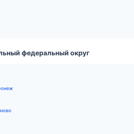
альный федеральный округ
ронеж
аново