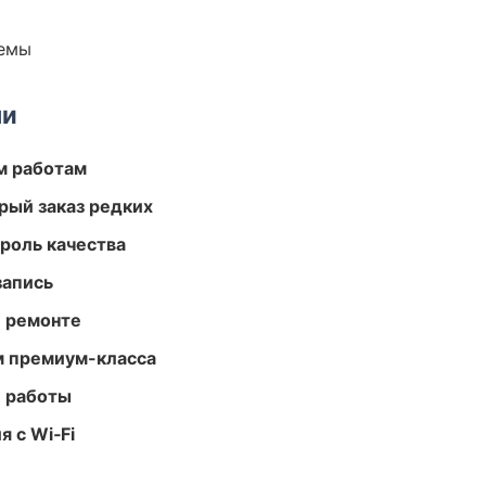
темы
ми
м работам
рый заказ редких
роль качества
запись
и ремонте
м премиум-класса
е работы
 с Wi‑Fi