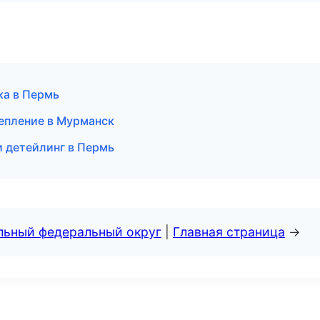
ка в Пермь
цепление в Мурманск
и детейлинг в Пермь
альный федеральный округ
|
Главная страница
→