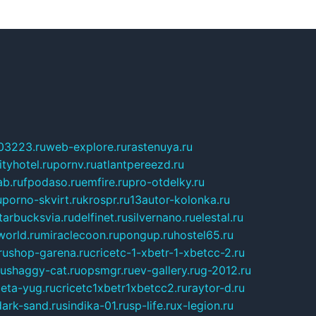
03223.ru
web-explore.ru
rastenuya.ru
tyhotel.ru
pornv.ru
atlantpereezd.ru
b.ru
fpodaso.ru
emfire.ru
pro-otdelky.ru
u
porno-skvirt.ru
krospr.ru
13autor-kolonka.ru
tarbucksvia.ru
delfinet.ru
silvernano.ru
elestal.ru
world.ru
miraclecoon.ru
pongup.ru
hostel65.ru
ru
shop-garena.ru
cricetc-1-xbetr-1-xbetcc-2.ru
ru
shaggy-cat.ru
opsmgr.ru
ev-gallery.ru
g-2012.ru
ieta-yug.ru
cricetc1xbetr1xbetcc2.ru
raytor-d.ru
dark-sand.ru
sindika-01.ru
sp-life.ru
x-legion.ru