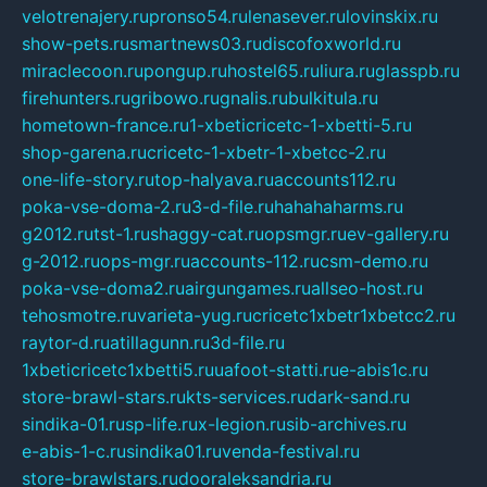
velotrenajery.ru
pronso54.ru
lenasever.ru
lovinskix.ru
show-pets.ru
smartnews03.ru
discofoxworld.ru
miraclecoon.ru
pongup.ru
hostel65.ru
liura.ru
glasspb.ru
firehunters.ru
gribowo.ru
gnalis.ru
bulkitula.ru
hometown-france.ru
1-xbeticricetc-1-xbetti-5.ru
shop-garena.ru
cricetc-1-xbetr-1-xbetcc-2.ru
one-life-story.ru
top-halyava.ru
accounts112.ru
poka-vse-doma-2.ru
3-d-file.ru
hahahaharms.ru
g2012.ru
tst-1.ru
shaggy-cat.ru
opsmgr.ru
ev-gallery.ru
g-2012.ru
ops-mgr.ru
accounts-112.ru
csm-demo.ru
poka-vse-doma2.ru
airgungames.ru
allseo-host.ru
tehosmotre.ru
varieta-yug.ru
cricetc1xbetr1xbetcc2.ru
raytor-d.ru
atillagunn.ru
3d-file.ru
1xbeticricetc1xbetti5.ru
uafoot-statti.ru
e-abis1c.ru
store-brawl-stars.ru
kts-services.ru
dark-sand.ru
sindika-01.ru
sp-life.ru
x-legion.ru
sib-archives.ru
e-abis-1-c.ru
sindika01.ru
venda-festival.ru
store-brawlstars.ru
dooraleksandria.ru