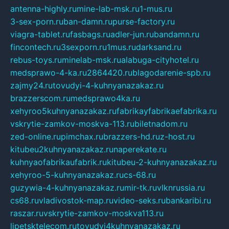
antenna-highly.ru
mine-lab-msk.ru
1-mus.ru
3-sex-porn.ru
ban-damn.ru
purse-factory.ru
viagra-tablet.ru
fasbags.ru
adler-jun.ru
bandamn.ru
fincontech.ru
3sexporn.ru
1mus.ru
darksand.ru
rebus-toys.ru
minelab-msk.ru
alabuga-cityhotel.ru
medsprawo-4-ka.ru
2864420.ru
blagodarenie-spb.ru
zajmy24.ru
tovudyi-4-kuhnyanazakaz.ru
brazzerscom.ru
medsprawo4ka.ru
xehyroo5kuhnyanazakaz.ru
fabrikayfabrikaefabrika.ru
vskrytie-zamkov-moskva-113.ru
biletnadom.ru
zed-online.ru
pimchax.ru
brazzers-hd.ru
z-host.ru
kitubeu2kuhnyanazakaz.ru
naperekate.ru
kuhnyaofabrikaufabrik.ru
kitubeu-2-kuhnyanazakaz.ru
xehyroo-5-kuhnyanazakaz.ru
cs-68.ru
guzywia-4-kuhnyanazakaz.ru
mir-tk.ru
vlknrussia.ru
cs68.ru
vladivostok-map.ru
video-seks.ru
bankaribi.ru
raszar.ru
vskrytie-zamkov-moskva113.ru
lipetsktelecom.ru
tovudyi4kuhnyanazakaz.ru