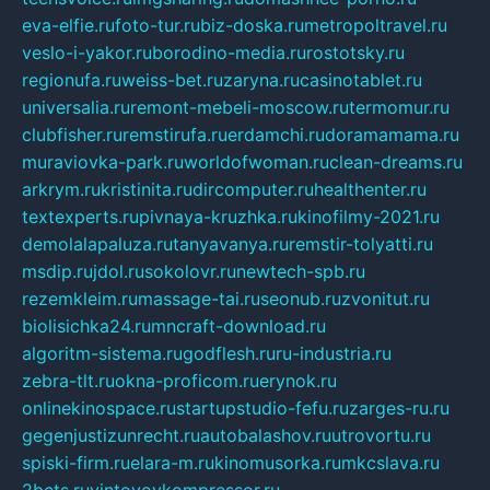
eva-elfie.ru
foto-tur.ru
biz-doska.ru
metropoltravel.ru
veslo-i-yakor.ru
borodino-media.ru
rostotsky.ru
regionufa.ru
weiss-bet.ru
zaryna.ru
casinotablet.ru
universalia.ru
remont-mebeli-moscow.ru
termomur.ru
clubfisher.ru
remstirufa.ru
erdamchi.ru
doramamama.ru
muraviovka-park.ru
worldofwoman.ru
clean-dreams.ru
arkrym.ru
kristinita.ru
dircomputer.ru
healthenter.ru
textexperts.ru
pivnaya-kruzhka.ru
kinofilmy-2021.ru
demolalapaluza.ru
tanyavanya.ru
remstir-tolyatti.ru
msdip.ru
jdol.ru
sokolovr.ru
newtech-spb.ru
rezemkleim.ru
massage-tai.ru
seonub.ru
zvonitut.ru
biolisichka24.ru
mncraft-download.ru
algoritm-sistema.ru
godflesh.ru
ru-industria.ru
zebra-tlt.ru
okna-proficom.ru
erynok.ru
onlinekinospace.ru
startupstudio-fefu.ru
zarges-ru.ru
gegenjustizunrecht.ru
autobalashov.ru
utrovortu.ru
spiski-firm.ru
elara-m.ru
kinomusorka.ru
mkcslava.ru
2bets.ru
vintovoykompressor.ru