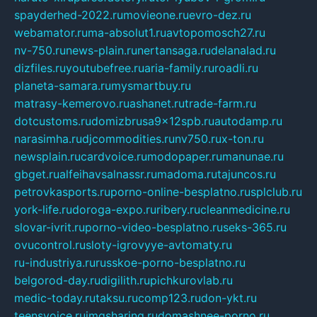
spayderhed-2022.ru
movieone.ru
evro-dez.ru
webamator.ru
ma-absolut1.ru
avtopomosch27.ru
nv-750.ru
news-plain.ru
nertansaga.ru
delanalad.ru
dizfiles.ru
youtubefree.ru
aria-family.ru
roadli.ru
planeta-samara.ru
mysmartbuy.ru
matrasy-kemerovo.ru
ashanet.ru
trade-farm.ru
dotcustoms.ru
domizbrusa9x12spb.ru
autodamp.ru
narasimha.ru
djcommodities.ru
nv750.ru
x-ton.ru
newsplain.ru
cardvoice.ru
modopaper.ru
manunae.ru
gbget.ru
alfeihavsalnassr.ru
madoma.ru
tajuncos.ru
petrovkasports.ru
porno-online-besplatno.ru
splclub.ru
york-life.ru
doroga-expo.ru
ribery.ru
cleanmedicine.ru
slovar-ivrit.ru
porno-video-besplatno.ru
seks-365.ru
ovucontrol.ru
sloty-igrovyye-avtomaty.ru
ru-industriya.ru
russkoe-porno-besplatno.ru
belgorod-day.ru
digilith.ru
pichkurovlab.ru
medic-today.ru
taksu.ru
comp123.ru
don-ykt.ru
teensvoice.ru
imgsharing.ru
domashnee-porno.ru