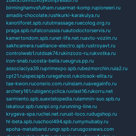
birminghamvsfulham.ru
sarmat-komp.ru
pioneeri.ru
amadis-chocolate.ru
shkurki-karakulya.ru
kanotiforet.spb.ru
tutmassage.ru
ecolog.org.ru
praga.spb.ru
falcorussia.ru
autodoctorservis.ru
kamertondom.spb.ru
net-life.net.ru
avto-vozim.ru
sakhcamera.ru
alliance-electro.spb.ru
stroyavt.ru
controlweb1.ru
tdsak74.ru
kinzozo-ru.ru
kvotka.ru
iron-snab.ru
costa-bella.ru
eugrus.pp.ru
associaciya39.ru
primexpo.spb.ru
bezmorchin.ru
ia2.ru
cpt21.ru
ispecspb.ru
regahost.ru
kolosok-elita.ru
tae-kwon.ru
consrio.com.ru
insiam.ru
avegainfo.ru
archery161.ru
bigencyclica.ru
vlast16.ru
korru.net
sarmiento.spb.su
extelopedia.ru
lammin-suo.spb.ru
iskatour.spb.ru
snpi.org.ru
running-line.ru
krygeva-spa.ru
chel.net.ru
rust-loco.ru
dugshop.ru
hl-beta.spb.ru
school494.spb.ru
mymubaby.ru
epoha-metalband.ru
ngr.spb.ru
rusgosnews.com