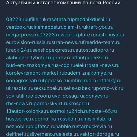
Актуальный каталог компаний по всей России
03223.ru
ufille.ru
krasotata.ru
prazdnikdushi.ru
veetbox.ru
cinemapost.ru
ciam-fr.ru
kraft-you.ru
mega-press.ru
03223.ru
web-explore.ru
rastenuya.ru
eurovision-russia.ru
strah-news.ru
freeride-team.ru
itrack-24.ru
sexshopexpress.ru
autostudiopro.ru
alabuga-cityhotel.ru
pornv.ru
atlantpereezd.ru
bud-em-znakomye.ru
a-cdc.ru
elektrostal-news.ru
korolevremont-market.ru
budem-znakomye.ru
oooagrosnab.ru
fpodaso.ru
emfire.ru
pro-otdelky.ru
ukrasotki.ru
seksuzbek.ru
seks-uzbek.ru
porno-vk.ru
sovratili.ru
olecoon.ru
vd-dosug.ru
adonyev.ru
rbc-news.ru
porno-skvirt.ru
krospr.ru
13autor-kolonka.ru
sormol.ru
2rich.ru
hostel-65.ru
hostserve.ru
porno-na-russkom.ru
mishinlab.ru
neznobi.ru
bigfatcc.ru
habble.ru
starbucksvia.ru
delfinet.ru
silvernano.ru
elestal.ru
vektor-doroga.ru