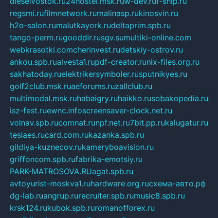
dieselvostok.ru
24hostel.msk.ru
w-dev.ru
f-ship.ru
regsmi.ru
filmnetwork.ru
malinasp.ru
kinosvin.ru
h2o-salon.ru
malutkayork.ru
deltaprim.spb.ru
tango-perm.ru
gooddir.ru
sgv.su
multiki-online.com
webkrasotki.com
cherinvest.ru
detskiy-ostrov.ru
ankou.spb.ru
alvesta1.ru
pdf-creator.ru
nix-files.org.ru
sakhatoday.ru
elektrikersymboler.ru
sputnikyes.ru
golf2club.msk.ru
aeforums.ru
zallclub.ru
multimodal.msk.ru
habaigry.ru
haikko.ru
sobakopedia.ru
isz-fest.ru
ewnc.info
screensaver-clock.net.ru
volnav.spb.ru
comnat.ru
npf.net.ru
7bit.pp.ru
kalugatur.ru
tesiaes.ru
card.com.ru
kazanka.spb.ru
gildiya-kuznecov.ru
kameryboavision.ru
griffoncom.spb.ru
fabrika-emotsiy.ru
PARK-MATROSOVA.RU
agat.spb.ru
avtoyurist-moskva1.ru
hardware.org.ru
схема-авто.рф
dg-lab.ru
angrup.ru
recruiter.spb.ru
music8.spb.ru
krsk124.ru
kubok.spb.ru
romanofforex.ru