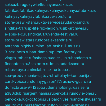
seksuzb.ru
guzywia4kuhnyanazakaz.ru
fabrikaofabrikaokuhny.ru
kuhnyaekuhnyaafabrika.ru
kuhnyaykuhnyayfabrika.ru
e-abis1c.ru
store-brawl-stars.ru
kts-services.ru
dark-sand.ru
sindika-01.ru
sp-life.ru
x-legion.ru
sib-archives.ru
e-abis-1-c.ru
sindika01.ru
venda-festival.ru
store-brawlstars.ru
dooraleksandria.ru
antenna-highly.ru
mine-lab-msk.ru
1-mus.ru
3-sex-porn.ru
ban-damn.ru
purse-factory.ru
viagra-tablet.ru
fasbags.ru
adler-jun.ru
bandamn.ru
fincontech.ru
3sexporn.ru
1mus.ru
darksand.ru
rebus-toys.ru
minelab-msk.ru
rtdco.ru
seo-prodvizhenie-sajtov-stroitelnyh-kompanij.ru
card-voice.ru
rulonnyygazon177.ru
snow-guard.ru
domizbrusa-9x12spb.ru
demaholding.ru
aalse.ru
a380club.ru
argentinamia.ru
perkoka.ru
movie-one.ru
perk-oka.ru
g-octopus.ru
sibarchives.ru
andreislyusar.ru
naruto-x.ru
pursefactory.ru
tor-lyubov-i-grom.ru