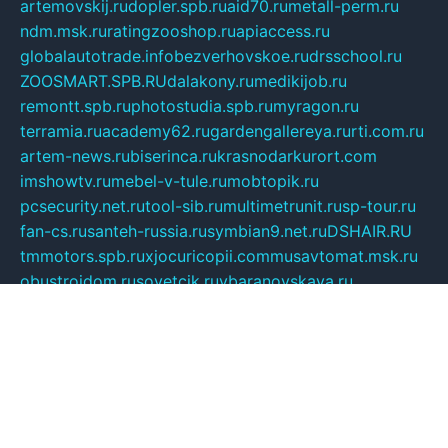
artemovskij.ru
dopler.spb.ru
aid70.ru
metall-perm.ru
ndm.msk.ru
ratingzooshop.ru
apiaccess.ru
globalautotrade.info
bezverhovskoe.ru
drsschool.ru
ZOOSMART.SPB.RU
dalakony.ru
medikijob.ru
remontt.spb.ru
photostudia.spb.ru
myragon.ru
terramia.ru
academy62.ru
gardengallereya.ru
rti.com.ru
artem-news.ru
biserinca.ru
krasnodarkurort.com
imshowtv.ru
mebel-v-tule.ru
mobtopik.ru
pcsecurity.net.ru
tool-sib.ru
multimetrunit.ru
sp-tour.ru
fan-cs.ru
santeh-russia.ru
symbian9.net.ru
DSHAIR.RU
tmmotors.spb.ru
xjocuricopii.com
musavtomat.msk.ru
obustrojdom.ru
sovetcik.ru
ybaranovskaya.ru
ppknews.ru
cult-alshei.ru
JAPANRUSSIA.RU
proekciyamebel.ru
imper-finans.ru
rim.org.ru
glamourai.ru
brassminus.ru
zabor-pro.ru
ftn.pp.ru
dorogoe58.ru
laimengpacker.ru
kuzova-zapchasti.ru
sageerp.ru
taxodrom.ru
dsrazvitie.ru
hardcity.net.ru
ratinghomegames.ru
topservice25.ru
gubernyan.ru