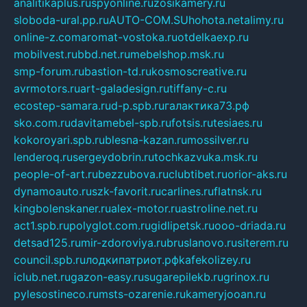
analitikaplus.ru
spyonline.ru
zosikamery.ru
sloboda-ural.pp.ru
AUTO-COM.SU
hohota.net
alimy.ru
online-z.com
aromat-vostoka.ru
otdelkaexp.ru
mobilvest.ru
bbd.net.ru
mebelshop.msk.ru
smp-forum.ru
bastion-td.ru
kosmoscreative.ru
avrmotors.ru
art-galadesign.ru
tiffany-c.ru
ecostep-samara.ru
d-p.spb.ru
галактика73.рф
sko.com.ru
davitamebel-spb.ru
fotsis.ru
tesiaes.ru
kokoroyari.spb.ru
blesna-kazan.ru
mossilver.ru
lenderoq.ru
sergeydobrin.ru
tochkazvuka.msk.ru
people-of-art.ru
bezzubova.ru
clubtibet.ru
orior-aks.ru
dynamoauto.ru
szk-favorit.ru
carlines.ru
flatnsk.ru
kingbolenskaner.ru
alex-motor.ru
astroline.net.ru
act1.spb.ru
polyglot.com.ru
gidlipetsk.ru
ooo-driada.ru
detsad125.ru
mir-zdoroviya.ru
bruslanovo.ru
siterem.ru
council.spb.ru
лодкипатриот.рф
kafekolizey.ru
iclub.net.ru
gazon-easy.ru
sugarepilekb.ru
grinox.ru
pylesostineco.ru
msts-ozarenie.ru
kameryjooan.ru