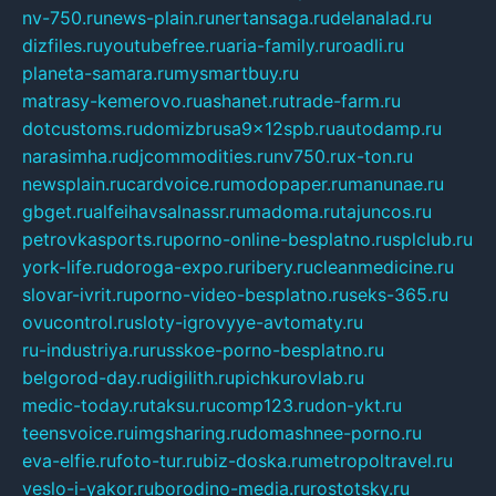
nv-750.ru
news-plain.ru
nertansaga.ru
delanalad.ru
dizfiles.ru
youtubefree.ru
aria-family.ru
roadli.ru
planeta-samara.ru
mysmartbuy.ru
matrasy-kemerovo.ru
ashanet.ru
trade-farm.ru
dotcustoms.ru
domizbrusa9x12spb.ru
autodamp.ru
narasimha.ru
djcommodities.ru
nv750.ru
x-ton.ru
newsplain.ru
cardvoice.ru
modopaper.ru
manunae.ru
gbget.ru
alfeihavsalnassr.ru
madoma.ru
tajuncos.ru
petrovkasports.ru
porno-online-besplatno.ru
splclub.ru
york-life.ru
doroga-expo.ru
ribery.ru
cleanmedicine.ru
slovar-ivrit.ru
porno-video-besplatno.ru
seks-365.ru
ovucontrol.ru
sloty-igrovyye-avtomaty.ru
ru-industriya.ru
russkoe-porno-besplatno.ru
belgorod-day.ru
digilith.ru
pichkurovlab.ru
medic-today.ru
taksu.ru
comp123.ru
don-ykt.ru
teensvoice.ru
imgsharing.ru
domashnee-porno.ru
eva-elfie.ru
foto-tur.ru
biz-doska.ru
metropoltravel.ru
veslo-i-yakor.ru
borodino-media.ru
rostotsky.ru