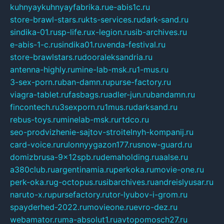
kuhnyaykuhnyayfabrika.ru
e-abis1c.ru
store-brawl-stars.ru
kts-services.ru
dark-sand.ru
sindika-01.ru
sp-life.ru
x-legion.ru
sib-archives.ru
e-abis-1-c.ru
sindika01.ru
venda-festival.ru
store-brawlstars.ru
dooraleksandria.ru
antenna-highly.ru
mine-lab-msk.ru
1-mus.ru
3-sex-porn.ru
ban-damn.ru
purse-factory.ru
viagra-tablet.ru
fasbags.ru
adler-jun.ru
bandamn.ru
fincontech.ru
3sexporn.ru
1mus.ru
darksand.ru
rebus-toys.ru
minelab-msk.ru
rtdco.ru
seo-prodvizhenie-sajtov-stroitelnyh-kompanij.ru
card-voice.ru
rulonnyygazon177.ru
snow-guard.ru
domizbrusa-9x12spb.ru
demaholding.ru
aalse.ru
a380club.ru
argentinamia.ru
perkoka.ru
movie-one.ru
perk-oka.ru
g-octopus.ru
sibarchives.ru
andreislyusar.ru
naruto-x.ru
pursefactory.ru
tor-lyubov-i-grom.ru
spayderhed-2022.ru
movieone.ru
evro-dez.ru
webamator.ru
ma-absolut1.ru
avtopomosch27.ru