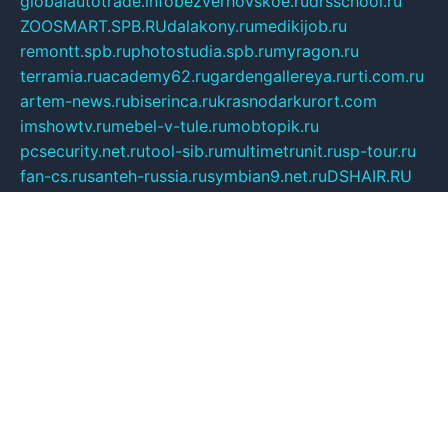
globalautotrade.info
bezverhovskoe.ru
drsschool.ru
ZOOSMART.SPB.RU
dalakony.ru
medikijob.ru
remontt.spb.ru
photostudia.spb.ru
myragon.ru
terramia.ru
academy62.ru
gardengallereya.ru
rti.com.ru
artem-news.ru
biserinca.ru
krasnodarkurort.com
imshowtv.ru
mebel-v-tule.ru
mobtopik.ru
pcsecurity.net.ru
tool-sib.ru
multimetrunit.ru
sp-tour.ru
fan-cs.ru
santeh-russia.ru
symbian9.net.ru
DSHAIR.RU
tmmotors.spb.ru
xjocuricopii.com
musavtomat.msk.ru
obustrojdom.ru
sovetcik.ru
ybaranovskaya.ru
ppknews.ru
cult-alshei.ru
JAPANRUSSIA.RU
proekciyamebel.ru
imper-finans.ru
rim.org.ru
glamourai.ru
brassminus.ru
zabor-pro.ru
ftn.pp.ru
dorogoe58.ru
laimengpacker.ru
kuzova-zapchasti.ru
sageerp.ru
taxodrom.ru
dsrazvitie.ru
hardcity.net.ru
ratinghomegames.ru
topservice25.ru
gubernyan.ru
gtglasslined.ru
ii4.ru
tssport.spb.ru
andorra24.com
blackwallstreet.ru
oboimos.ru
optim-doors.com.ru