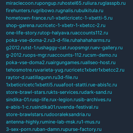
miraclecoon.ru
pongup.ru
hostel65.ru
liura.ru
glasspb.ru
firehunters.ru
gribowo.ru
gnalis.ru
bulkitula.ru
hometown-france.ru
1-xbeticricetc-1-xbetti-5.ru
shop-garena.ru
cricetc-1-xbetr-1-xbetcc-2.ru
one-life-story.ru
top-halyava.ru
accounts112.ru
poka-vse-doma-2.ru
3-d-file.ru
hahahaharms.ru
g2012.ru
tst-1.ru
shaggy-cat.ru
opsmgr.ru
ev-gallery.ru
g-2012.ru
ops-mgr.ru
accounts-112.ru
csm-demo.ru
poka-vse-doma2.ru
airgungames.ru
allseo-host.ru
tehosmotre.ru
varieta-yug.ru
cricetc1xbetr1xbetcc2.ru
raytor-d.ru
atillagunn.ru
3d-file.ru
1xbeticricetc1xbetti5.ru
uafoot-statti.ru
e-abis1c.ru
store-brawl-stars.ru
kts-services.ru
dark-sand.ru
sindika-01.ru
sp-life.ru
x-legion.ru
sib-archives.ru
e-abis-1-c.ru
sindika01.ru
venda-festival.ru
store-brawlstars.ru
dooraleksandria.ru
antenna-highly.ru
mine-lab-msk.ru
1-mus.ru
3-sex-porn.ru
ban-damn.ru
purse-factory.ru