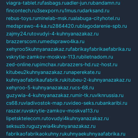
viagra-tablet.ru
fasbags.ru
adler-jun.ru
bandamn.ru
fincontech.ru
3sexporn.ru
1mus.ru
darksand.ru
rebus-toys.ru
minelab-msk.ru
alabuga-cityhotel.ru
medsprawo-4-ka.ru
2864420.ru
blagodarenie-spb.ru
zajmy24.ru
tovudyi-4-kuhnyanazakaz.ru
brazzerscom.ru
medsprawo4ka.ru
xehyroo5kuhnyanazakaz.ru
fabrikayfabrikaefabrika.ru
vskrytie-zamkov-moskva-113.ru
biletnadom.ru
zed-online.ru
pimchax.ru
brazzers-hd.ru
z-host.ru
kitubeu2kuhnyanazakaz.ru
naperekate.ru
kuhnyaofabrikaufabrik.ru
kitubeu-2-kuhnyanazakaz.ru
xehyroo-5-kuhnyanazakaz.ru
cs-68.ru
guzywia-4-kuhnyanazakaz.ru
mir-tk.ru
vlknrussia.ru
cs68.ru
vladivostok-map.ru
video-seks.ru
bankaribi.ru
raszar.ru
vskrytie-zamkov-moskva113.ru
lipetsktelecom.ru
tovudyi4kuhnyanazakaz.ru
seksuzb.ru
guzywia4kuhnyanazakaz.ru
fabrikaofabrikaokuhny.ru
kuhnyaekuhnyaafabrika.ru