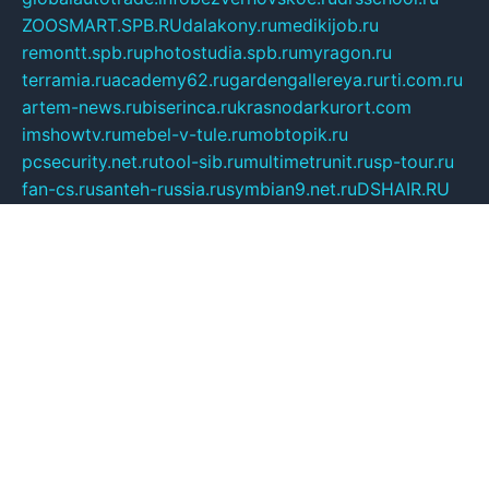
ZOOSMART.SPB.RU
dalakony.ru
medikijob.ru
remontt.spb.ru
photostudia.spb.ru
myragon.ru
terramia.ru
academy62.ru
gardengallereya.ru
rti.com.ru
artem-news.ru
biserinca.ru
krasnodarkurort.com
imshowtv.ru
mebel-v-tule.ru
mobtopik.ru
pcsecurity.net.ru
tool-sib.ru
multimetrunit.ru
sp-tour.ru
fan-cs.ru
santeh-russia.ru
symbian9.net.ru
DSHAIR.RU
tmmotors.spb.ru
xjocuricopii.com
musavtomat.msk.ru
obustrojdom.ru
sovetcik.ru
ybaranovskaya.ru
ppknews.ru
cult-alshei.ru
JAPANRUSSIA.RU
proekciyamebel.ru
imper-finans.ru
rim.org.ru
glamourai.ru
brassminus.ru
zabor-pro.ru
ftn.pp.ru
dorogoe58.ru
laimengpacker.ru
kuzova-zapchasti.ru
sageerp.ru
taxodrom.ru
dsrazvitie.ru
hardcity.net.ru
ratinghomegames.ru
topservice25.ru
gubernyan.ru
gtglasslined.ru
ii4.ru
tssport.spb.ru
andorra24.com
blackwallstreet.ru
oboimos.ru
optim-doors.com.ru
ikuch.ru
nycr.org.ru
npa21.ru
vremya-ch.spb.ru