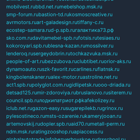
mobilvest.ru
bbd.net.ru
mebelshop.msk.ru
smp-forum.ru
bastion-td.ru
kosmoscreative.ru
avrmotors.ru
art-galadesign.ru
tiffany-c.ru
ecostep-samara.ru
d-p.spb.ru
галактика73.рф
sko.com.ru
davitamebel-spb.ru
fotsis.ru
tesiaes.ru
kokoroyari.spb.ru
blesna-kazan.ru
mossilver.ru
lenderoq.ru
sergeydobrin.ru
tochkazvuka.msk.ru
people-of-art.ru
bezzubova.ru
clubtibet.ru
orior-aks.ru
dynamoauto.ru
szk-favorit.ru
carlines.ru
flatnsk.ru
kingbolenskaner.ru
alex-motor.ru
astroline.net.ru
act1.spb.ru
polyglot.com.ru
gidlipetsk.ru
ooo-driada.ru
detsad125.ru
mir-zdoroviya.ru
bruslanovo.ru
siterem.ru
council.spb.ru
лодкипатриот.рф
kafekolizey.ru
iclub.net.ru
gazon-easy.ru
sugarepilekb.ru
grinox.ru
pylesostineco.ru
msts-ozarenie.ru
kameryjooan.ru
artemovskij.ru
dopler.spb.ru
aid70.ru
metall-perm.ru
ndm.msk.ru
ratingzooshop.ru
apiaccess.ru
globalautotrade.info
bezverhovskoe.ru
drsschool.ru