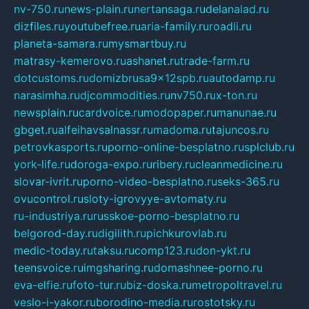
nv-750.ru
news-plain.ru
nertansaga.ru
delanalad.ru
dizfiles.ru
youtubefree.ru
aria-family.ru
roadli.ru
planeta-samara.ru
mysmartbuy.ru
matrasy-kemerovo.ru
ashanet.ru
trade-farm.ru
dotcustoms.ru
domizbrusa9x12spb.ru
autodamp.ru
narasimha.ru
djcommodities.ru
nv750.ru
x-ton.ru
newsplain.ru
cardvoice.ru
modopaper.ru
manunae.ru
gbget.ru
alfeihavsalnassr.ru
madoma.ru
tajuncos.ru
petrovkasports.ru
porno-online-besplatno.ru
splclub.ru
york-life.ru
doroga-expo.ru
ribery.ru
cleanmedicine.ru
slovar-ivrit.ru
porno-video-besplatno.ru
seks-365.ru
ovucontrol.ru
sloty-igrovyye-avtomaty.ru
ru-industriya.ru
russkoe-porno-besplatno.ru
belgorod-day.ru
digilith.ru
pichkurovlab.ru
medic-today.ru
taksu.ru
comp123.ru
don-ykt.ru
teensvoice.ru
imgsharing.ru
domashnee-porno.ru
eva-elfie.ru
foto-tur.ru
biz-doska.ru
metropoltravel.ru
veslo-i-yakor.ru
borodino-media.ru
rostotsky.ru