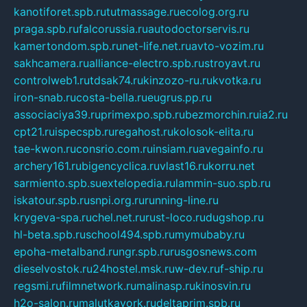
kanotiforet.spb.ru
tutmassage.ru
ecolog.org.ru
praga.spb.ru
falcorussia.ru
autodoctorservis.ru
kamertondom.spb.ru
net-life.net.ru
avto-vozim.ru
sakhcamera.ru
alliance-electro.spb.ru
stroyavt.ru
controlweb1.ru
tdsak74.ru
kinzozo-ru.ru
kvotka.ru
iron-snab.ru
costa-bella.ru
eugrus.pp.ru
associaciya39.ru
primexpo.spb.ru
bezmorchin.ru
ia2.ru
cpt21.ru
ispecspb.ru
regahost.ru
kolosok-elita.ru
tae-kwon.ru
consrio.com.ru
insiam.ru
avegainfo.ru
archery161.ru
bigencyclica.ru
vlast16.ru
korru.net
sarmiento.spb.su
extelopedia.ru
lammin-suo.spb.ru
iskatour.spb.ru
snpi.org.ru
running-line.ru
krygeva-spa.ru
chel.net.ru
rust-loco.ru
dugshop.ru
hl-beta.spb.ru
school494.spb.ru
mymubaby.ru
epoha-metalband.ru
ngr.spb.ru
rusgosnews.com
dieselvostok.ru
24hostel.msk.ru
w-dev.ru
f-ship.ru
regsmi.ru
filmnetwork.ru
malinasp.ru
kinosvin.ru
h2o-salon.ru
malutkayork.ru
deltaprim.spb.ru