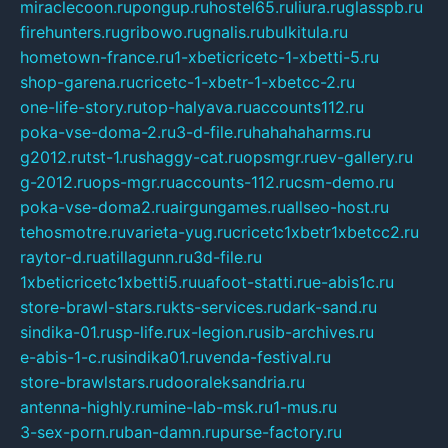
miraclecoon.ru
pongup.ru
hostel65.ru
liura.ru
glasspb.ru
firehunters.ru
gribowo.ru
gnalis.ru
bulkitula.ru
hometown-france.ru
1-xbeticricetc-1-xbetti-5.ru
shop-garena.ru
cricetc-1-xbetr-1-xbetcc-2.ru
one-life-story.ru
top-halyava.ru
accounts112.ru
poka-vse-doma-2.ru
3-d-file.ru
hahahaharms.ru
g2012.ru
tst-1.ru
shaggy-cat.ru
opsmgr.ru
ev-gallery.ru
g-2012.ru
ops-mgr.ru
accounts-112.ru
csm-demo.ru
poka-vse-doma2.ru
airgungames.ru
allseo-host.ru
tehosmotre.ru
varieta-yug.ru
cricetc1xbetr1xbetcc2.ru
raytor-d.ru
atillagunn.ru
3d-file.ru
1xbeticricetc1xbetti5.ru
uafoot-statti.ru
e-abis1c.ru
store-brawl-stars.ru
kts-services.ru
dark-sand.ru
sindika-01.ru
sp-life.ru
x-legion.ru
sib-archives.ru
e-abis-1-c.ru
sindika01.ru
venda-festival.ru
store-brawlstars.ru
dooraleksandria.ru
antenna-highly.ru
mine-lab-msk.ru
1-mus.ru
3-sex-porn.ru
ban-damn.ru
purse-factory.ru