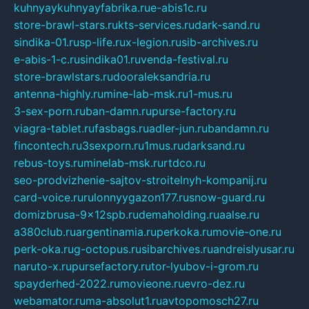
kuhnyaykuhnyayfabrika.ru
e-abis1c.ru
store-brawl-stars.ru
kts-services.ru
dark-sand.ru
sindika-01.ru
sp-life.ru
x-legion.ru
sib-archives.ru
e-abis-1-c.ru
sindika01.ru
venda-festival.ru
store-brawlstars.ru
dooraleksandria.ru
antenna-highly.ru
mine-lab-msk.ru
1-mus.ru
3-sex-porn.ru
ban-damn.ru
purse-factory.ru
viagra-tablet.ru
fasbags.ru
adler-jun.ru
bandamn.ru
fincontech.ru
3sexporn.ru
1mus.ru
darksand.ru
rebus-toys.ru
minelab-msk.ru
rtdco.ru
seo-prodvizhenie-sajtov-stroitelnyh-kompanij.ru
card-voice.ru
rulonnyygazon177.ru
snow-guard.ru
domizbrusa-9x12spb.ru
demaholding.ru
aalse.ru
a380club.ru
argentinamia.ru
perkoka.ru
movie-one.ru
perk-oka.ru
g-octopus.ru
sibarchives.ru
andreislyusar.ru
naruto-x.ru
pursefactory.ru
tor-lyubov-i-grom.ru
spayderhed-2022.ru
movieone.ru
evro-dez.ru
webamator.ru
ma-absolut1.ru
avtopomosch27.ru