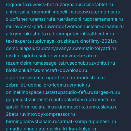
regionufa.ru
weiss-bet.ru
zaryna.ru
casinotablet.ru
universalia.ru
remont-mebeli-moscow.ru
termomur.ru
clubfisher.ru
remstirufa.ru
erdamchi.ru
doramamama.ru
muraviovka-park.ru
worldofwoman.ru
clean-dreams.ru
arkrym.ru
kristinita.ru
dircomputer.ru
healthenter.ru
textexperts.ru
pivnaya-kruzhka.ru
kinofilmy-2021.ru
demolalapaluza.ru
tanyavanya.ru
remstir-tolyatti.ru
msdip.ru
jdol.ru
sokolovr.ru
newtech-spb.ru
rezemkleim.ru
massage-tai.ru
seonub.ru
zvonitut.ru
biolisichka24.ru
mncraft-download.ru
algoritm-sistema.ru
godflesh.ru
ru-industria.ru
zebra-tlt.ru
okna-proficom.ru
erynok.ru
onlinekinospace.ru
startupstudio-fefu.ru
zarges-ru.ru
gegenjustizunrecht.ru
autobalashov.ru
utrovortu.ru
spiski-firm.ru
elara-m.ru
kinomusorka.ru
mkcslava.ru
2bets.ru
vintovoykompressor.ru
birminghamvsfulham.ru
sarmat-komp.ru
pioneeri.ru
amadis-chocolate.ru
shkurki-karakulya.ru