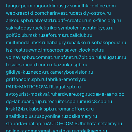
tango-perm.ru
gooddir.ru
sgv.su
multiki-online.com
webkrasotki.com
cherinvest.ru
detskiy-ostrov.ru
ankou.spb.ru
alvesta1.ru
pdf-creator.ru
nix-files.org.ru
sakhatoday.ru
elektrikersymboler.ru
sputnikyes.ru
golf2club.msk.ru
aeforums.ru
zallclub.ru
multimodal.msk.ru
habaigry.ru
haikko.ru
sobakopedia.ru
isz-fest.ru
ewnc.info
screensaver-clock.net.ru
volnav.spb.ru
comnat.ru
npf.net.ru
7bit.pp.ru
kalugatur.ru
tesiaes.ru
card.com.ru
kazanka.spb.ru
gildiya-kuznecov.ru
kameryboavision.ru
griffoncom.spb.ru
fabrika-emotsiy.ru
PARK-MATROSOVA.RU
agat.spb.ru
avtoyurist-moskva1.ru
hardware.org.ru
схема-авто.рф
dg-lab.ru
angrup.ru
recruiter.spb.ru
music8.spb.ru
krsk124.ru
kubok.spb.ru
romanofforex.ru
analitikaplus.ru
spyonline.ru
zosikamery.ru
sloboda-ural.pp.ru
AUTO-COM.SU
hohota.net
alimy.ru
online-z.com
aromat-vostoka.ru
otdelkaexp.ru