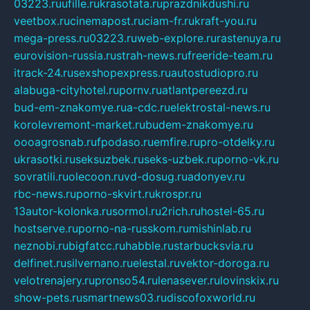
03223.ru
ufille.ru
krasotata.ru
prazdnikdushi.ru
veetbox.ru
cinemapost.ru
ciam-fr.ru
kraft-you.ru
mega-press.ru
03223.ru
web-explore.ru
rastenuya.ru
eurovision-russia.ru
strah-news.ru
freeride-team.ru
itrack-24.ru
sexshopexpress.ru
autostudiopro.ru
alabuga-cityhotel.ru
pornv.ru
atlantpereezd.ru
bud-em-znakomye.ru
a-cdc.ru
elektrostal-news.ru
korolevremont-market.ru
budem-znakomye.ru
oooagrosnab.ru
fpodaso.ru
emfire.ru
pro-otdelky.ru
ukrasotki.ru
seksuzbek.ru
seks-uzbek.ru
porno-vk.ru
sovratili.ru
olecoon.ru
vd-dosug.ru
adonyev.ru
rbc-news.ru
porno-skvirt.ru
krospr.ru
13autor-kolonka.ru
sormol.ru
2rich.ru
hostel-65.ru
hostserve.ru
porno-na-russkom.ru
mishinlab.ru
neznobi.ru
bigfatcc.ru
habble.ru
starbucksvia.ru
delfinet.ru
silvernano.ru
elestal.ru
vektor-doroga.ru
velotrenajery.ru
pronso54.ru
lenasever.ru
lovinskix.ru
show-pets.ru
smartnews03.ru
discofoxworld.ru