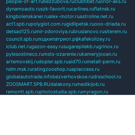
people-of-art.ru
bezzubova.ru
clubtibet.ru
orior-aks.ru
dynamoauto.ru
szk-favorit.ru
carlines.ru
flatnsk.ru
kingbolenskaner.ru
alex-motor.ru
astroline.net.ru
act1.spb.ru
polyglot.com.ru
gidlipetsk.ru
ooo-driada.ru
detsad125.ru
mir-zdoroviya.ru
bruslanovo.ru
siterem.ru
council.spb.ru
лодкипатриот.рф
kafekolizey.ru
iclub.net.ru
gazon-easy.ru
sugarepilekb.ru
grinox.ru
pylesostineco.ru
msts-ozarenie.ru
kameryjooan.ru
artemovskij.ru
dopler.spb.ru
aid70.ru
metall-perm.ru
ndm.msk.ru
ratingzooshop.ru
apiaccess.ru
globalautotrade.info
bezverhovskoe.ru
drsschool.ru
ZOOSMART.SPB.RU
dalakony.ru
medikijob.ru
remontt.spb.ru
photostudia.spb.ru
myragon.ru
terramia.ru
academy62.ru
gardengallereya.ru
rti.com.ru
artem-news.ru
biserinca.ru
krasnodarkurort.com
imshowtv.ru
mebel-v-tule.ru
mobtopik.ru
pcsecurity.net.ru
tool-sib.ru
multimetrunit.ru
sp-tour.ru
fan-cs.ru
santeh-russia.ru
symbian9.net.ru
DSHAIR.RU