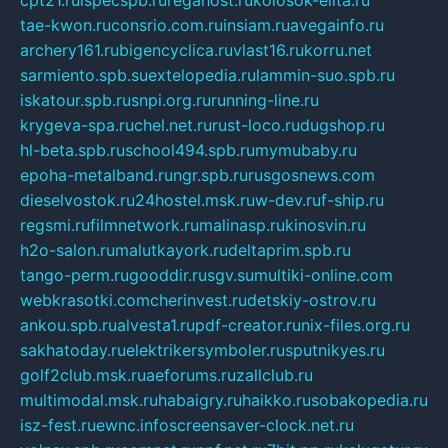
tae-kwon.ru
consrio.com.ru
insiam.ru
avegainfo.ru
archery161.ru
bigencyclica.ru
vlast16.ru
korru.net
sarmiento.spb.su
extelopedia.ru
lammin-suo.spb.ru
iskatour.spb.ru
snpi.org.ru
running-line.ru
krygeva-spa.ru
chel.net.ru
rust-loco.ru
dugshop.ru
hl-beta.spb.ru
school494.spb.ru
mymubaby.ru
epoha-metalband.ru
ngr.spb.ru
rusgosnews.com
dieselvostok.ru
24hostel.msk.ru
w-dev.ru
f-ship.ru
regsmi.ru
filmnetwork.ru
malinasp.ru
kinosvin.ru
h2o-salon.ru
malutkayork.ru
deltaprim.spb.ru
tango-perm.ru
gooddir.ru
sgv.su
multiki-online.com
webkrasotki.com
cherinvest.ru
detskiy-ostrov.ru
ankou.spb.ru
alvesta1.ru
pdf-creator.ru
nix-files.org.ru
sakhatoday.ru
elektrikersymboler.ru
sputnikyes.ru
golf2club.msk.ru
aeforums.ru
zallclub.ru
multimodal.msk.ru
habaigry.ru
haikko.ru
sobakopedia.ru
isz-fest.ru
ewnc.info
screensaver-clock.net.ru