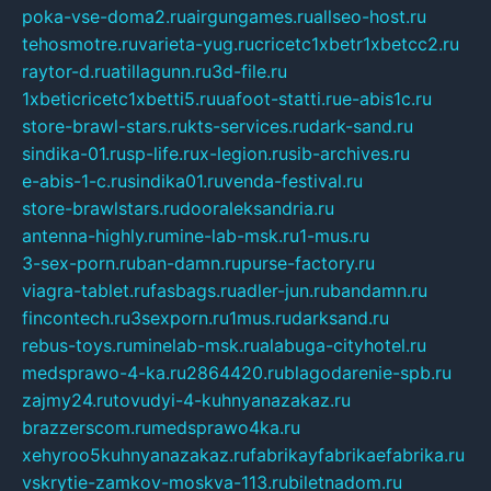
poka-vse-doma2.ru
airgungames.ru
allseo-host.ru
tehosmotre.ru
varieta-yug.ru
cricetc1xbetr1xbetcc2.ru
raytor-d.ru
atillagunn.ru
3d-file.ru
1xbeticricetc1xbetti5.ru
uafoot-statti.ru
e-abis1c.ru
store-brawl-stars.ru
kts-services.ru
dark-sand.ru
sindika-01.ru
sp-life.ru
x-legion.ru
sib-archives.ru
e-abis-1-c.ru
sindika01.ru
venda-festival.ru
store-brawlstars.ru
dooraleksandria.ru
antenna-highly.ru
mine-lab-msk.ru
1-mus.ru
3-sex-porn.ru
ban-damn.ru
purse-factory.ru
viagra-tablet.ru
fasbags.ru
adler-jun.ru
bandamn.ru
fincontech.ru
3sexporn.ru
1mus.ru
darksand.ru
rebus-toys.ru
minelab-msk.ru
alabuga-cityhotel.ru
medsprawo-4-ka.ru
2864420.ru
blagodarenie-spb.ru
zajmy24.ru
tovudyi-4-kuhnyanazakaz.ru
brazzerscom.ru
medsprawo4ka.ru
xehyroo5kuhnyanazakaz.ru
fabrikayfabrikaefabrika.ru
vskrytie-zamkov-moskva-113.ru
biletnadom.ru