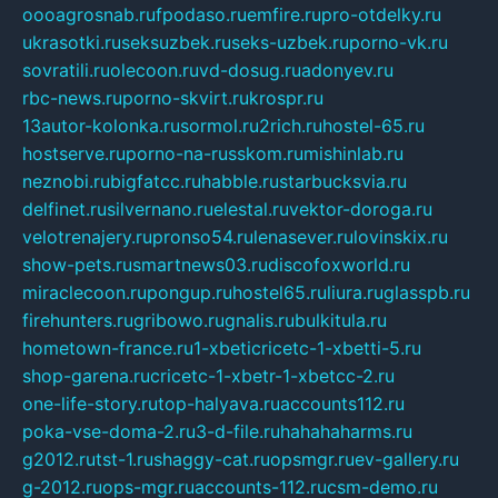
oooagrosnab.ru
fpodaso.ru
emfire.ru
pro-otdelky.ru
ukrasotki.ru
seksuzbek.ru
seks-uzbek.ru
porno-vk.ru
sovratili.ru
olecoon.ru
vd-dosug.ru
adonyev.ru
rbc-news.ru
porno-skvirt.ru
krospr.ru
13autor-kolonka.ru
sormol.ru
2rich.ru
hostel-65.ru
hostserve.ru
porno-na-russkom.ru
mishinlab.ru
neznobi.ru
bigfatcc.ru
habble.ru
starbucksvia.ru
delfinet.ru
silvernano.ru
elestal.ru
vektor-doroga.ru
velotrenajery.ru
pronso54.ru
lenasever.ru
lovinskix.ru
show-pets.ru
smartnews03.ru
discofoxworld.ru
miraclecoon.ru
pongup.ru
hostel65.ru
liura.ru
glasspb.ru
firehunters.ru
gribowo.ru
gnalis.ru
bulkitula.ru
hometown-france.ru
1-xbeticricetc-1-xbetti-5.ru
shop-garena.ru
cricetc-1-xbetr-1-xbetcc-2.ru
one-life-story.ru
top-halyava.ru
accounts112.ru
poka-vse-doma-2.ru
3-d-file.ru
hahahaharms.ru
g2012.ru
tst-1.ru
shaggy-cat.ru
opsmgr.ru
ev-gallery.ru
g-2012.ru
ops-mgr.ru
accounts-112.ru
csm-demo.ru