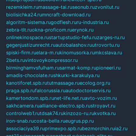
rezemkleim.ru
massage-tai.ru
seonub.ru
zvonitut.ru
biolisichka24.ru
mncraft-download.ru
algoritm-sistema.ru
godflesh.ru
ru-industria.ru
zebra-tlt.ru
okna-proficom.ru
erynok.ru
onlinekinospace.ru
startupstudio-fefu.ru
zarges-ru.ru
gegenjustizunrecht.ru
autobalashov.ru
utrovortu.ru
spiski-firm.ru
elara-m.ru
kinomusorka.ru
mkcslava.ru
2bets.ru
vintovoykompressor.ru
birminghamvsfulham.ru
sarmat-komp.ru
pioneeri.ru
amadis-chocolate.ru
shkurki-karakulya.ru
kanotiforet.spb.ru
tutmassage.ru
ecolog.org.ru
praga.spb.ru
falcorussia.ru
autodoctorservis.ru
kamertondom.spb.ru
net-life.net.ru
avto-vozim.ru
sakhcamera.ru
alliance-electro.spb.ru
stroyavt.ru
controlweb1.ru
tdsak74.ru
kinzozo-ru.ru
kvotka.ru
iron-snab.ru
costa-bella.ru
eugrus.pp.ru
associaciya39.ru
primexpo.spb.ru
bezmorchin.ru
ia2.ru
cpt21.ru
ispecspb.ru
regahost.ru
kolosok-elita.ru