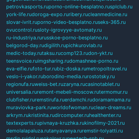
petrovkasports.ru
porno-online-besplatno.ru
splclub.ru
york-life.ru
doroga-expo.ru
ribery.ru
cleanmedicine.ru
slovar-ivrit.ru
porno-video-besplatno.ru
seks-365.ru
ovucontrol.ru
sloty-igrovyye-avtomaty.ru
ru-industriya.ru
russkoe-porno-besplatno.ru
belgorod-day.ru
digilith.ru
pichkurovlab.ru
medic-today.ru
taksu.ru
comp123.ru
don-ykt.ru
teensvoice.ru
imgsharing.ru
domashnee-porno.ru
eva-elfie.ru
foto-tur.ru
biz-doska.ru
metropoltravel.ru
veslo-i-yakor.ru
borodino-media.ru
rostotsky.ru
regionufa.ru
weiss-bet.ru
zaryna.ru
casinotablet.ru
universalia.ru
remont-mebeli-moscow.ru
termomur.ru
clubfisher.ru
remstirufa.ru
erdamchi.ru
doramamama.ru
muraviovka-park.ru
worldofwoman.ru
clean-dreams.ru
arkrym.ru
kristinita.ru
dircomputer.ru
healthenter.ru
textexperts.ru
pivnaya-kruzhka.ru
kinofilmy-2021.ru
demolalapaluza.ru
tanyavanya.ru
remstir-tolyatti.ru
msdip.ru
jdol.ru
sokolovr.ru
newtech-spb.ru