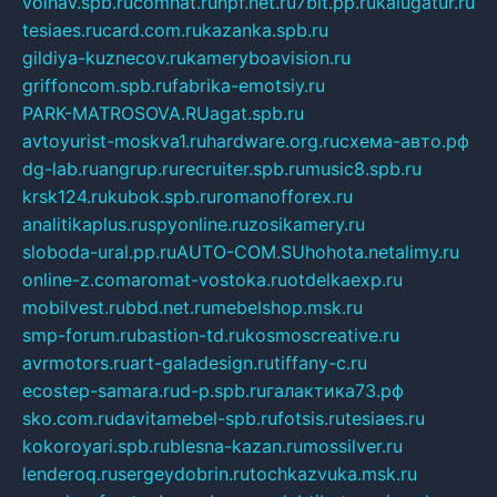
volnav.spb.ru
comnat.ru
npf.net.ru
7bit.pp.ru
kalugatur.ru
tesiaes.ru
card.com.ru
kazanka.spb.ru
gildiya-kuznecov.ru
kameryboavision.ru
griffoncom.spb.ru
fabrika-emotsiy.ru
PARK-MATROSOVA.RU
agat.spb.ru
avtoyurist-moskva1.ru
hardware.org.ru
схема-авто.рф
dg-lab.ru
angrup.ru
recruiter.spb.ru
music8.spb.ru
krsk124.ru
kubok.spb.ru
romanofforex.ru
analitikaplus.ru
spyonline.ru
zosikamery.ru
sloboda-ural.pp.ru
AUTO-COM.SU
hohota.net
alimy.ru
online-z.com
aromat-vostoka.ru
otdelkaexp.ru
mobilvest.ru
bbd.net.ru
mebelshop.msk.ru
smp-forum.ru
bastion-td.ru
kosmoscreative.ru
avrmotors.ru
art-galadesign.ru
tiffany-c.ru
ecostep-samara.ru
d-p.spb.ru
галактика73.рф
sko.com.ru
davitamebel-spb.ru
fotsis.ru
tesiaes.ru
kokoroyari.spb.ru
blesna-kazan.ru
mossilver.ru
lenderoq.ru
sergeydobrin.ru
tochkazvuka.msk.ru