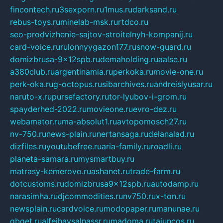
fincontech.ru
3sexporn.ru
1mus.ru
darksand.ru
rebus-toys.ru
minelab-msk.ru
rtdco.ru
seo-prodvizhenie-sajtov-stroitelnyh-kompanij.ru
card-voice.ru
rulonnyygazon177.ru
snow-guard.ru
domizbrusa-9x12spb.ru
demaholding.ru
aalse.ru
a380club.ru
argentinamia.ru
perkoka.ru
movie-one.ru
perk-oka.ru
g-octopus.ru
sibarchives.ru
andreislyusar.ru
naruto-x.ru
pursefactory.ru
tor-lyubov-i-grom.ru
spayderhed-2022.ru
movieone.ru
evro-dez.ru
webamator.ru
ma-absolut1.ru
avtopomosch27.ru
nv-750.ru
news-plain.ru
nertansaga.ru
delanalad.ru
dizfiles.ru
youtubefree.ru
aria-family.ru
roadli.ru
planeta-samara.ru
mysmartbuy.ru
matrasy-kemerovo.ru
ashanet.ru
trade-farm.ru
dotcustoms.ru
domizbrusa9x12spb.ru
autodamp.ru
narasimha.ru
djcommodities.ru
nv750.ru
x-ton.ru
newsplain.ru
cardvoice.ru
modopaper.ru
manunae.ru
gbget.ru
alfeihavsalnassr.ru
madoma.ru
tajuncos.ru