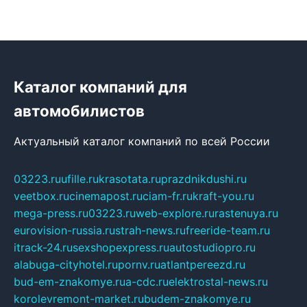
Каталог компаний для
автомобилистов
Актуальный каталог компаний по всей России
03223.ru
ufille.ru
krasotata.ru
prazdnikdushi.ru
veetbox.ru
cinemapost.ru
ciam-fr.ru
kraft-you.ru
mega-press.ru
03223.ru
web-explore.ru
rastenuya.ru
eurovision-russia.ru
strah-news.ru
freeride-team.ru
itrack-24.ru
sexshopexpress.ru
autostudiopro.ru
alabuga-cityhotel.ru
pornv.ru
atlantpereezd.ru
bud-em-znakomye.ru
a-cdc.ru
elektrostal-news.ru
korolevremont-market.ru
budem-znakomye.ru