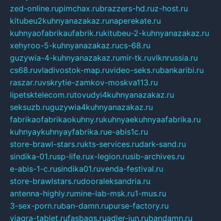
zed-online.ru
pimchax.ru
brazzers-hd.ru
z-host.ru
kitubeu2kuhnyanazakaz.ru
naperekate.ru
kuhnyaofabrikaufabrik.ru
kitubeu-2-kuhnyanazakaz.ru
xehyroo-5-kuhnyanazakaz.ru
cs-68.ru
guzywia-4-kuhnyanazakaz.ru
mir-tk.ru
vlknrussia.ru
cs68.ru
vladivostok-map.ru
video-seks.ru
bankaribi.ru
raszar.ru
vskrytie-zamkov-moskva113.ru
lipetsktelecom.ru
tovudyi4kuhnyanazakaz.ru
seksuzb.ru
guzywia4kuhnyanazakaz.ru
fabrikaofabrikaokuhny.ru
kuhnyaekuhnyaafabrika.ru
kuhnyaykuhnyayfabrika.ru
e-abis1c.ru
store-brawl-stars.ru
kts-services.ru
dark-sand.ru
sindika-01.ru
sp-life.ru
x-legion.ru
sib-archives.ru
e-abis-1-c.ru
sindika01.ru
venda-festival.ru
store-brawlstars.ru
dooraleksandria.ru
antenna-highly.ru
mine-lab-msk.ru
1-mus.ru
3-sex-porn.ru
ban-damn.ru
purse-factory.ru
viagra-tablet.ru
fasbags.ru
adler-jun.ru
bandamn.ru