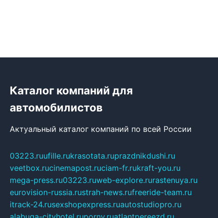
Каталог компаний для
автомобилистов
Актуальный каталог компаний по всей России
03223.ru
ufille.ru
krasotata.ru
prazdnikdushi.ru
veetbox.ru
cinemapost.ru
ciam-fr.ru
kraft-you.ru
mega-press.ru
03223.ru
web-explore.ru
rastenuya.ru
eurovision-russia.ru
strah-news.ru
freeride-team.ru
itrack-24.ru
sexshopexpress.ru
autostudiopro.ru
alabuga-cityhotel.ru
pornv.ru
atlantpereezd.ru