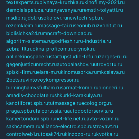
textexperts.ru
pivnaya-kruzhka.ru
kinofilmy-2021.ru
demolalapaluza.ru
tanyavanya.ru
remstir-tolyatti.ru
msdip.ru
jdol.ru
sokolovr.ru
newtech-spb.ru
rezemkleim.ru
massage-tai.ru
seonub.ru
zvonitut.ru
biolisichka24.ru
mncraft-download.ru
algoritm-sistema.ru
godflesh.ru
ru-industria.ru
zebra-tlt.ru
okna-proficom.ru
erynok.ru
onlinekinospace.ru
startupstudio-fefu.ru
zarges-ru.ru
gegenjustizunrecht.ru
autobalashov.ru
utrovortu.ru
spiski-firm.ru
elara-m.ru
kinomusorka.ru
mkcslava.ru
2bets.ru
vintovoykompressor.ru
birminghamvsfulham.ru
sarmat-komp.ru
pioneeri.ru
amadis-chocolate.ru
shkurki-karakulya.ru
kanotiforet.spb.ru
tutmassage.ru
ecolog.org.ru
praga.spb.ru
falcorussia.ru
autodoctorservis.ru
kamertondom.spb.ru
net-life.net.ru
avto-vozim.ru
sakhcamera.ru
alliance-electro.spb.ru
stroyavt.ru
controlweb1.ru
tdsak74.ru
kinzozo-ru.ru
kvotka.ru