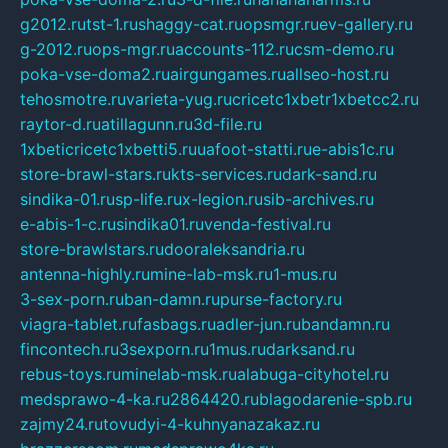
g2012.ru
tst-1.ru
shaggy-cat.ru
opsmgr.ru
ev-gallery.ru
g-2012.ru
ops-mgr.ru
accounts-112.ru
csm-demo.ru
poka-vse-doma2.ru
airgungames.ru
allseo-host.ru
tehosmotre.ru
varieta-yug.ru
cricetc1xbetr1xbetcc2.ru
raytor-d.ru
atillagunn.ru
3d-file.ru
1xbeticricetc1xbetti5.ru
uafoot-statti.ru
e-abis1c.ru
store-brawl-stars.ru
kts-services.ru
dark-sand.ru
sindika-01.ru
sp-life.ru
x-legion.ru
sib-archives.ru
e-abis-1-c.ru
sindika01.ru
venda-festival.ru
store-brawlstars.ru
dooraleksandria.ru
antenna-highly.ru
mine-lab-msk.ru
1-mus.ru
3-sex-porn.ru
ban-damn.ru
purse-factory.ru
viagra-tablet.ru
fasbags.ru
adler-jun.ru
bandamn.ru
fincontech.ru
3sexporn.ru
1mus.ru
darksand.ru
rebus-toys.ru
minelab-msk.ru
alabuga-cityhotel.ru
medsprawo-4-ka.ru
2864420.ru
blagodarenie-spb.ru
zajmy24.ru
tovudyi-4-kuhnyanazakaz.ru