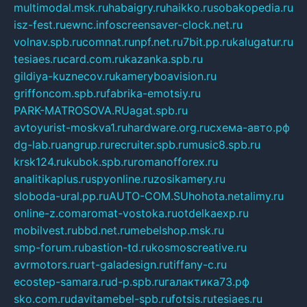
multimodal.msk.ru
habaigry.ru
haikko.ru
sobakopedia.ru
isz-fest.ru
ewnc.info
screensaver-clock.net.ru
volnav.spb.ru
comnat.ru
npf.net.ru
7bit.pp.ru
kalugatur.ru
tesiaes.ru
card.com.ru
kazanka.spb.ru
gildiya-kuznecov.ru
kameryboavision.ru
griffoncom.spb.ru
fabrika-emotsiy.ru
PARK-MATROSOVA.RU
agat.spb.ru
avtoyurist-moskva1.ru
hardware.org.ru
схема-авто.рф
dg-lab.ru
angrup.ru
recruiter.spb.ru
music8.spb.ru
krsk124.ru
kubok.spb.ru
romanofforex.ru
analitikaplus.ru
spyonline.ru
zosikamery.ru
sloboda-ural.pp.ru
AUTO-COM.SU
hohota.net
alimy.ru
online-z.com
aromat-vostoka.ru
otdelkaexp.ru
mobilvest.ru
bbd.net.ru
mebelshop.msk.ru
smp-forum.ru
bastion-td.ru
kosmoscreative.ru
avrmotors.ru
art-galadesign.ru
tiffany-c.ru
ecostep-samara.ru
d-p.spb.ru
галактика73.рф
sko.com.ru
davitamebel-spb.ru
fotsis.ru
tesiaes.ru