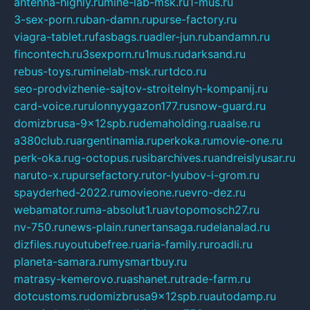
antenna-highly.ru
mine-lab-msk.ru
1-mus.ru
3-sex-porn.ru
ban-damn.ru
purse-factory.ru
viagra-tablet.ru
fasbags.ru
adler-jun.ru
bandamn.ru
fincontech.ru
3sexporn.ru
1mus.ru
darksand.ru
rebus-toys.ru
minelab-msk.ru
rtdco.ru
seo-prodvizhenie-sajtov-stroitelnyh-kompanij.ru
card-voice.ru
rulonnyygazon177.ru
snow-guard.ru
domizbrusa-9x12spb.ru
demaholding.ru
aalse.ru
a380club.ru
argentinamia.ru
perkoka.ru
movie-one.ru
perk-oka.ru
g-octopus.ru
sibarchives.ru
andreislyusar.ru
naruto-x.ru
pursefactory.ru
tor-lyubov-i-grom.ru
spayderhed-2022.ru
movieone.ru
evro-dez.ru
webamator.ru
ma-absolut1.ru
avtopomosch27.ru
nv-750.ru
news-plain.ru
nertansaga.ru
delanalad.ru
dizfiles.ru
youtubefree.ru
aria-family.ru
roadli.ru
planeta-samara.ru
mysmartbuy.ru
matrasy-kemerovo.ru
ashanet.ru
trade-farm.ru
dotcustoms.ru
domizbrusa9x12spb.ru
autodamp.ru