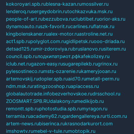
kokoroyari.spb.ru
blesna-kazan.ru
mossilver.ru
lenderoq.ru
sergeydobrin.ru
tochkazvuka.msk.ru
people-of-art.ru
bezzubova.ru
clubtibet.ru
orior-aks.ru
dynamoauto.ru
szk-favorit.ru
carlines.ru
flatnsk.ru
kingbolenskaner.ru
alex-motor.ru
astroline.net.ru
act1.spb.ru
polyglot.com.ru
gidlipetsk.ru
ooo-driada.ru
detsad125.ru
mir-zdoroviya.ru
bruslanovo.ru
siterem.ru
council.spb.ru
лодкипатриот.рф
kafekolizey.ru
iclub.net.ru
gazon-easy.ru
sugarepilekb.ru
grinox.ru
pylesostineco.ru
msts-ozarenie.ru
kameryjooan.ru
artemovskij.ru
dopler.spb.ru
aid70.ru
metall-perm.ru
ndm.msk.ru
ratingzooshop.ru
apiaccess.ru
globalautotrade.info
bezverhovskoe.ru
drsschool.ru
ZOOSMART.SPB.RU
dalakony.ru
medikijob.ru
remontt.spb.ru
photostudia.spb.ru
myragon.ru
terramia.ru
academy62.ru
gardengallereya.ru
rti.com.ru
artem-news.ru
biserinca.ru
krasnodarkurort.com
imshowtv.ru
mebel-v-tule.ru
mobtopik.ru