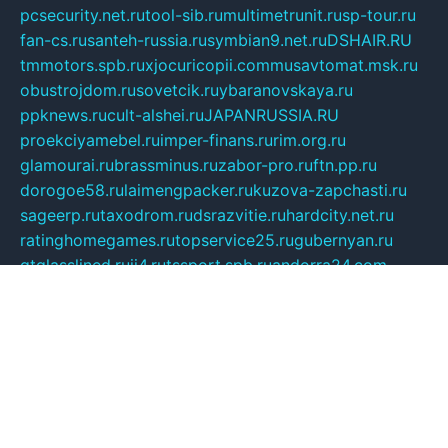
pcsecurity.net.ru
tool-sib.ru
multimetrunit.ru
sp-tour.ru
fan-cs.ru
santeh-russia.ru
symbian9.net.ru
DSHAIR.RU
tmmotors.spb.ru
xjocuricopii.com
musavtomat.msk.ru
obustrojdom.ru
sovetcik.ru
ybaranovskaya.ru
ppknews.ru
cult-alshei.ru
JAPANRUSSIA.RU
proekciyamebel.ru
imper-finans.ru
rim.org.ru
glamourai.ru
brassminus.ru
zabor-pro.ru
ftn.pp.ru
dorogoe58.ru
laimengpacker.ru
kuzova-zapchasti.ru
sageerp.ru
taxodrom.ru
dsrazvitie.ru
hardcity.net.ru
ratinghomegames.ru
topservice25.ru
gubernyan.ru
gtglasslined.ru
ii4.ru
tssport.spb.ru
andorra24.com
blackwallstreet.ru
oboimos.ru
optim-doors.com.ru
ikuch.ru
nycr.org.ru
npa21.ru
vremya-ch.spb.ru
desert000.ru
ivtorgi.ru
ifiori.ru
catalog-statei.ru
dcv.org.ru
spetsmaster174.ru
ipkameryhiseeu.ru
dum26.ru
ruspol.spb.ru
fr-opendp.ru
kam-solnyshko.ru
cheyenne-arapaho.ru
sevzapmetal.spb.ru
ted-lapidus.spb.ru
parasite-eliminator.ru