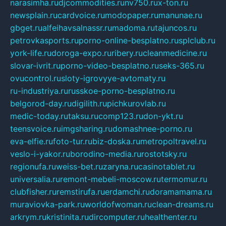
narasimha.ru
djcommodities.ru
nv750.ru
x-ton.ru
newsplain.ru
cardvoice.ru
modopaper.ru
manunae.ru
gbget.ru
alfeihavsalnassr.ru
madoma.ru
tajuncos.ru
petrovkasports.ru
porno-online-besplatno.ru
splclub.ru
york-life.ru
doroga-expo.ru
ribery.ru
cleanmedicine.ru
slovar-ivrit.ru
porno-video-besplatno.ru
seks-365.ru
ovucontrol.ru
sloty-igrovyye-avtomaty.ru
ru-industriya.ru
russkoe-porno-besplatno.ru
belgorod-day.ru
digilith.ru
pichkurovlab.ru
medic-today.ru
taksu.ru
comp123.ru
don-ykt.ru
teensvoice.ru
imgsharing.ru
domashnee-porno.ru
eva-elfie.ru
foto-tur.ru
biz-doska.ru
metropoltravel.ru
veslo-i-yakor.ru
borodino-media.ru
rostotsky.ru
regionufa.ru
weiss-bet.ru
zaryna.ru
casinotablet.ru
universalia.ru
remont-mebeli-moscow.ru
termomur.ru
clubfisher.ru
remstirufa.ru
erdamchi.ru
doramamama.ru
muraviovka-park.ru
worldofwoman.ru
clean-dreams.ru
arkrym.ru
kristinita.ru
dircomputer.ru
healthenter.ru