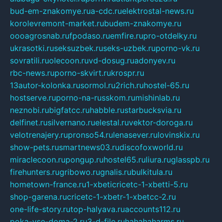
bud-em-znakomye.ru
a-cdc.ru
elektrostal-news.ru
korolevremont-market.ru
budem-znakomye.ru
oooagrosnab.ru
fpodaso.ru
emfire.ru
pro-otdelky.ru
ukrasotki.ru
seksuzbek.ru
seks-uzbek.ru
porno-vk.ru
sovratili.ru
olecoon.ru
vd-dosug.ru
adonyev.ru
rbc-news.ru
porno-skvirt.ru
krospr.ru
13autor-kolonka.ru
sormol.ru
2rich.ru
hostel-65.ru
hostserve.ru
porno-na-russkom.ru
mishinlab.ru
neznobi.ru
bigfatcc.ru
habble.ru
starbucksvia.ru
delfinet.ru
silvernano.ru
elestal.ru
vektor-doroga.ru
velotrenajery.ru
pronso54.ru
lenasever.ru
lovinskix.ru
show-pets.ru
smartnews03.ru
discofoxworld.ru
miraclecoon.ru
pongup.ru
hostel65.ru
liura.ru
glasspb.ru
firehunters.ru
gribowo.ru
gnalis.ru
bulkitula.ru
hometown-france.ru
1-xbeticricetc-1-xbetti-5.ru
shop-garena.ru
cricetc-1-xbetr-1-xbetcc-2.ru
one-life-story.ru
top-halyava.ru
accounts112.ru
poka-vse-doma-2.ru
3-d-file.ru
hahahaharms.ru