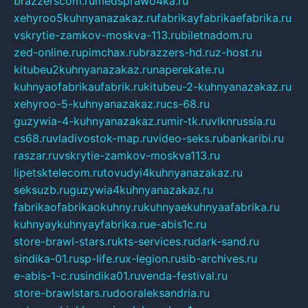
brazzerscom.ru
medsprawo4ka.ru
xehyroo5kuhnyanazakaz.ru
fabrikayfabrikaefabrika.ru
vskrytie-zamkov-moskva-113.ru
biletnadom.ru
zed-online.ru
pimchax.ru
brazzers-hd.ru
z-host.ru
kitubeu2kuhnyanazakaz.ru
naperekate.ru
kuhnyaofabrikaufabrik.ru
kitubeu-2-kuhnyanazakaz.ru
xehyroo-5-kuhnyanazakaz.ru
cs-68.ru
guzywia-4-kuhnyanazakaz.ru
mir-tk.ru
vlknrussia.ru
cs68.ru
vladivostok-map.ru
video-seks.ru
bankaribi.ru
raszar.ru
vskrytie-zamkov-moskva113.ru
lipetsktelecom.ru
tovudyi4kuhnyanazakaz.ru
seksuzb.ru
guzywia4kuhnyanazakaz.ru
fabrikaofabrikaokuhny.ru
kuhnyaekuhnyaafabrika.ru
kuhnyaykuhnyayfabrika.ru
e-abis1c.ru
store-brawl-stars.ru
kts-services.ru
dark-sand.ru
sindika-01.ru
sp-life.ru
x-legion.ru
sib-archives.ru
e-abis-1-c.ru
sindika01.ru
venda-festival.ru
store-brawlstars.ru
dooraleksandria.ru