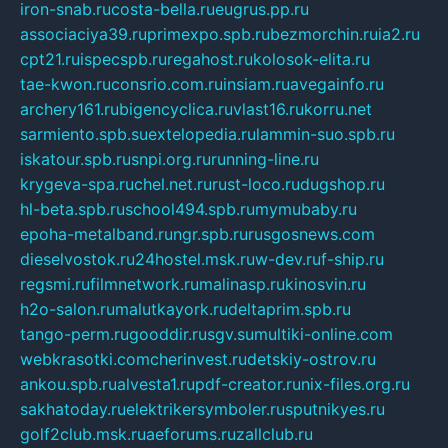
iron-snab.ru
costa-bella.ru
eugrus.pp.ru
associaciya39.ru
primexpo.spb.ru
bezmorchin.ru
ia2.ru
cpt21.ru
ispecspb.ru
regahost.ru
kolosok-elita.ru
tae-kwon.ru
consrio.com.ru
insiam.ru
avegainfo.ru
archery161.ru
bigencyclica.ru
vlast16.ru
korru.net
sarmiento.spb.su
extelopedia.ru
lammin-suo.spb.ru
iskatour.spb.ru
snpi.org.ru
running-line.ru
krygeva-spa.ru
chel.net.ru
rust-loco.ru
dugshop.ru
hl-beta.spb.ru
school494.spb.ru
mymubaby.ru
epoha-metalband.ru
ngr.spb.ru
rusgosnews.com
dieselvostok.ru
24hostel.msk.ru
w-dev.ru
f-ship.ru
regsmi.ru
filmnetwork.ru
malinasp.ru
kinosvin.ru
h2o-salon.ru
malutkayork.ru
deltaprim.spb.ru
tango-perm.ru
gooddir.ru
sgv.su
multiki-online.com
webkrasotki.com
cherinvest.ru
detskiy-ostrov.ru
ankou.spb.ru
alvesta1.ru
pdf-creator.ru
nix-files.org.ru
sakhatoday.ru
elektrikersymboler.ru
sputnikyes.ru
golf2club.msk.ru
aeforums.ru
zallclub.ru