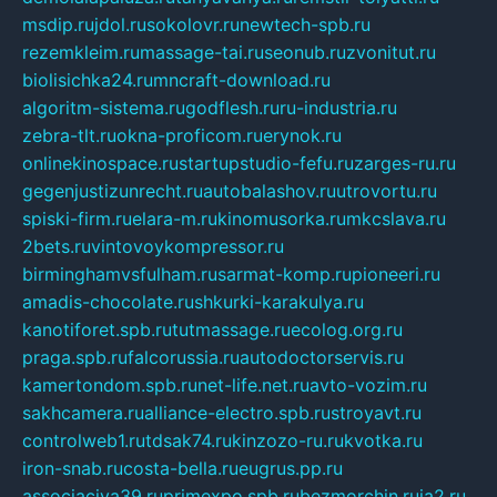
msdip.ru
jdol.ru
sokolovr.ru
newtech-spb.ru
rezemkleim.ru
massage-tai.ru
seonub.ru
zvonitut.ru
biolisichka24.ru
mncraft-download.ru
algoritm-sistema.ru
godflesh.ru
ru-industria.ru
zebra-tlt.ru
okna-proficom.ru
erynok.ru
onlinekinospace.ru
startupstudio-fefu.ru
zarges-ru.ru
gegenjustizunrecht.ru
autobalashov.ru
utrovortu.ru
spiski-firm.ru
elara-m.ru
kinomusorka.ru
mkcslava.ru
2bets.ru
vintovoykompressor.ru
birminghamvsfulham.ru
sarmat-komp.ru
pioneeri.ru
amadis-chocolate.ru
shkurki-karakulya.ru
kanotiforet.spb.ru
tutmassage.ru
ecolog.org.ru
praga.spb.ru
falcorussia.ru
autodoctorservis.ru
kamertondom.spb.ru
net-life.net.ru
avto-vozim.ru
sakhcamera.ru
alliance-electro.spb.ru
stroyavt.ru
controlweb1.ru
tdsak74.ru
kinzozo-ru.ru
kvotka.ru
iron-snab.ru
costa-bella.ru
eugrus.pp.ru
associaciya39.ru
primexpo.spb.ru
bezmorchin.ru
ia2.ru