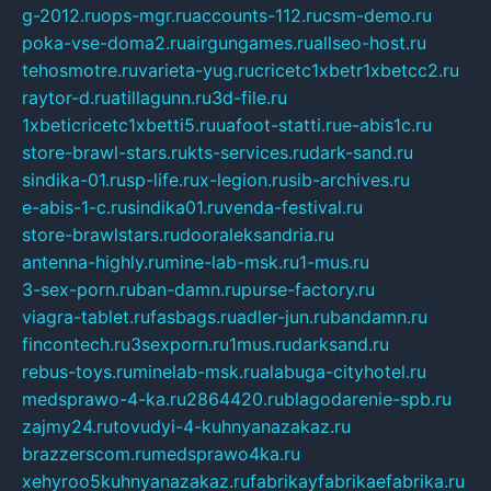
g-2012.ru
ops-mgr.ru
accounts-112.ru
csm-demo.ru
poka-vse-doma2.ru
airgungames.ru
allseo-host.ru
tehosmotre.ru
varieta-yug.ru
cricetc1xbetr1xbetcc2.ru
raytor-d.ru
atillagunn.ru
3d-file.ru
1xbeticricetc1xbetti5.ru
uafoot-statti.ru
e-abis1c.ru
store-brawl-stars.ru
kts-services.ru
dark-sand.ru
sindika-01.ru
sp-life.ru
x-legion.ru
sib-archives.ru
e-abis-1-c.ru
sindika01.ru
venda-festival.ru
store-brawlstars.ru
dooraleksandria.ru
antenna-highly.ru
mine-lab-msk.ru
1-mus.ru
3-sex-porn.ru
ban-damn.ru
purse-factory.ru
viagra-tablet.ru
fasbags.ru
adler-jun.ru
bandamn.ru
fincontech.ru
3sexporn.ru
1mus.ru
darksand.ru
rebus-toys.ru
minelab-msk.ru
alabuga-cityhotel.ru
medsprawo-4-ka.ru
2864420.ru
blagodarenie-spb.ru
zajmy24.ru
tovudyi-4-kuhnyanazakaz.ru
brazzerscom.ru
medsprawo4ka.ru
xehyroo5kuhnyanazakaz.ru
fabrikayfabrikaefabrika.ru