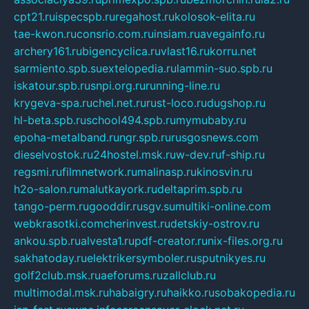
cpt21.ru
ispecspb.ru
regahost.ru
kolosok-elita.ru
tae-kwon.ru
consrio.com.ru
insiam.ru
avegainfo.ru
archery161.ru
bigencyclica.ru
vlast16.ru
korru.net
sarmiento.spb.su
extelopedia.ru
lammin-suo.spb.ru
iskatour.spb.ru
snpi.org.ru
running-line.ru
krygeva-spa.ru
chel.net.ru
rust-loco.ru
dugshop.ru
hl-beta.spb.ru
school494.spb.ru
mymubaby.ru
epoha-metalband.ru
ngr.spb.ru
rusgosnews.com
dieselvostok.ru
24hostel.msk.ru
w-dev.ru
f-ship.ru
regsmi.ru
filmnetwork.ru
malinasp.ru
kinosvin.ru
h2o-salon.ru
malutkayork.ru
deltaprim.spb.ru
tango-perm.ru
gooddir.ru
sgv.su
multiki-online.com
webkrasotki.com
cherinvest.ru
detskiy-ostrov.ru
ankou.spb.ru
alvesta1.ru
pdf-creator.ru
nix-files.org.ru
sakhatoday.ru
elektrikersymboler.ru
sputnikyes.ru
golf2club.msk.ru
aeforums.ru
zallclub.ru
multimodal.msk.ru
habaigry.ru
haikko.ru
sobakopedia.ru