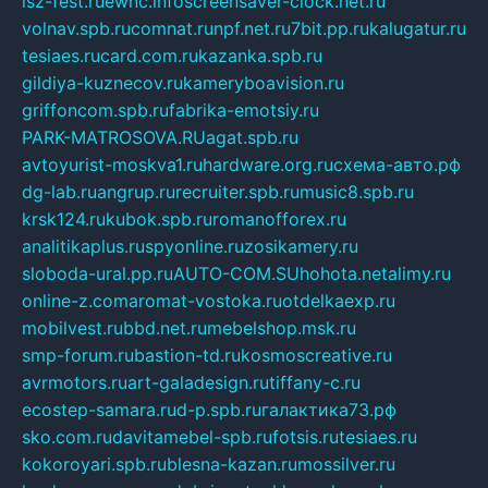
isz-fest.ru
ewnc.info
screensaver-clock.net.ru
volnav.spb.ru
comnat.ru
npf.net.ru
7bit.pp.ru
kalugatur.ru
tesiaes.ru
card.com.ru
kazanka.spb.ru
gildiya-kuznecov.ru
kameryboavision.ru
griffoncom.spb.ru
fabrika-emotsiy.ru
PARK-MATROSOVA.RU
agat.spb.ru
avtoyurist-moskva1.ru
hardware.org.ru
схема-авто.рф
dg-lab.ru
angrup.ru
recruiter.spb.ru
music8.spb.ru
krsk124.ru
kubok.spb.ru
romanofforex.ru
analitikaplus.ru
spyonline.ru
zosikamery.ru
sloboda-ural.pp.ru
AUTO-COM.SU
hohota.net
alimy.ru
online-z.com
aromat-vostoka.ru
otdelkaexp.ru
mobilvest.ru
bbd.net.ru
mebelshop.msk.ru
smp-forum.ru
bastion-td.ru
kosmoscreative.ru
avrmotors.ru
art-galadesign.ru
tiffany-c.ru
ecostep-samara.ru
d-p.spb.ru
галактика73.рф
sko.com.ru
davitamebel-spb.ru
fotsis.ru
tesiaes.ru
kokoroyari.spb.ru
blesna-kazan.ru
mossilver.ru