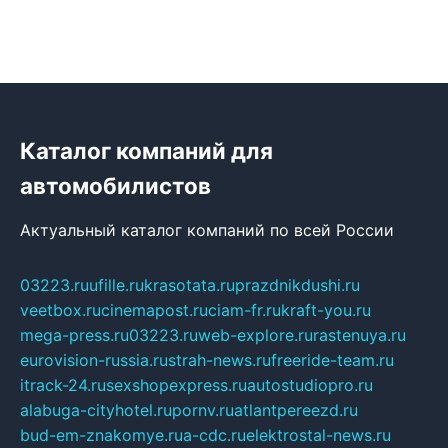
Каталог компаний для
автомобилистов
Актуальный каталог компаний по всей России
03223.ru
ufille.ru
krasotata.ru
prazdnikdushi.ru
veetbox.ru
cinemapost.ru
ciam-fr.ru
kraft-you.ru
mega-press.ru
03223.ru
web-explore.ru
rastenuya.ru
eurovision-russia.ru
strah-news.ru
freeride-team.ru
itrack-24.ru
sexshopexpress.ru
autostudiopro.ru
alabuga-cityhotel.ru
pornv.ru
atlantpereezd.ru
bud-em-znakomye.ru
a-cdc.ru
elektrostal-news.ru