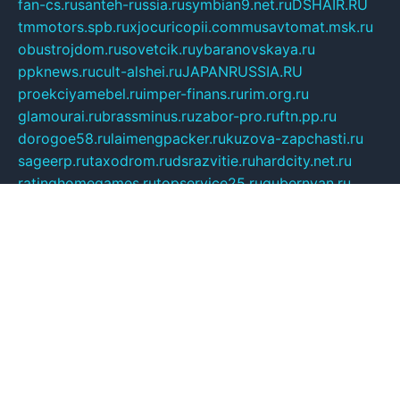
fan-cs.ru
santeh-russia.ru
symbian9.net.ru
DSHAIR.RU
tmmotors.spb.ru
xjocuricopii.com
musavtomat.msk.ru
obustrojdom.ru
sovetcik.ru
ybaranovskaya.ru
ppknews.ru
cult-alshei.ru
JAPANRUSSIA.RU
proekciyamebel.ru
imper-finans.ru
rim.org.ru
glamourai.ru
brassminus.ru
zabor-pro.ru
ftn.pp.ru
dorogoe58.ru
laimengpacker.ru
kuzova-zapchasti.ru
sageerp.ru
taxodrom.ru
dsrazvitie.ru
hardcity.net.ru
ratinghomegames.ru
topservice25.ru
gubernyan.ru
gtglasslined.ru
ii4.ru
tssport.spb.ru
andorra24.com
blackwallstreet.ru
oboimos.ru
optim-doors.com.ru
ikuch.ru
nycr.org.ru
npa21.ru
vremya-ch.spb.ru
desert000.ru
ivtorgi.ru
ifiori.ru
catalog-statei.ru
dcv.org.ru
spetsmaster174.ru
ipkameryhiseeu.ru
dum26.ru
ruspol.spb.ru
fr-opendp.ru
kam-solnyshko.ru
cheyenne-arapaho.ru
sevzapmetal.spb.ru
ted-lapidus.spb.ru
parasite-eliminator.ru
sigma-complete.ru
modernworld.ru
dama-moda.ru