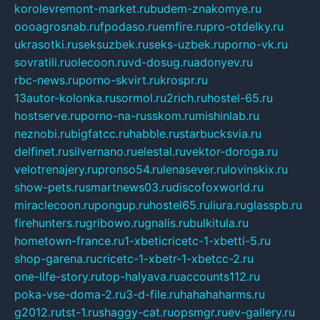
korolevremont-market.ru
budem-znakomye.ru
oooagrosnab.ru
fpodaso.ru
emfire.ru
pro-otdelky.ru
ukrasotki.ru
seksuzbek.ru
seks-uzbek.ru
porno-vk.ru
sovratili.ru
olecoon.ru
vd-dosug.ru
adonyev.ru
rbc-news.ru
porno-skvirt.ru
krospr.ru
13autor-kolonka.ru
sormol.ru
2rich.ru
hostel-65.ru
hostserve.ru
porno-na-russkom.ru
mishinlab.ru
neznobi.ru
bigfatcc.ru
habble.ru
starbucksvia.ru
delfinet.ru
silvernano.ru
elestal.ru
vektor-doroga.ru
velotrenajery.ru
pronso54.ru
lenasever.ru
lovinskix.ru
show-pets.ru
smartnews03.ru
discofoxworld.ru
miraclecoon.ru
pongup.ru
hostel65.ru
liura.ru
glasspb.ru
firehunters.ru
gribowo.ru
gnalis.ru
bulkitula.ru
hometown-france.ru
1-xbeticricetc-1-xbetti-5.ru
shop-garena.ru
cricetc-1-xbetr-1-xbetcc-2.ru
one-life-story.ru
top-halyava.ru
accounts112.ru
poka-vse-doma-2.ru
3-d-file.ru
hahahaharms.ru
g2012.ru
tst-1.ru
shaggy-cat.ru
opsmgr.ru
ev-gallery.ru