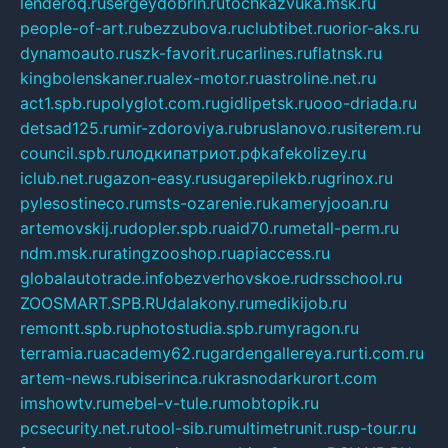
lenderoq.ru
sergeydobrin.ru
tochkazvuka.msk.ru
people-of-art.ru
bezzubova.ru
clubtibet.ru
orior-aks.ru
dynamoauto.ru
szk-favorit.ru
carlines.ru
flatnsk.ru
kingbolenskaner.ru
alex-motor.ru
astroline.net.ru
act1.spb.ru
polyglot.com.ru
gidlipetsk.ru
ooo-driada.ru
detsad125.ru
mir-zdoroviya.ru
bruslanovo.ru
siterem.ru
council.spb.ru
лодкипатриот.рф
kafekolizey.ru
iclub.net.ru
gazon-easy.ru
sugarepilekb.ru
grinox.ru
pylesostineco.ru
msts-ozarenie.ru
kameryjooan.ru
artemovskij.ru
dopler.spb.ru
aid70.ru
metall-perm.ru
ndm.msk.ru
ratingzooshop.ru
apiaccess.ru
globalautotrade.info
bezverhovskoe.ru
drsschool.ru
ZOOSMART.SPB.RU
dalakony.ru
medikijob.ru
remontt.spb.ru
photostudia.spb.ru
myragon.ru
terramia.ru
academy62.ru
gardengallereya.ru
rti.com.ru
artem-news.ru
biserinca.ru
krasnodarkurort.com
imshowtv.ru
mebel-v-tule.ru
mobtopik.ru
pcsecurity.net.ru
tool-sib.ru
multimetrunit.ru
sp-tour.ru