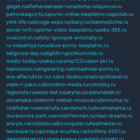
gbget.ru
alfeihavsalnassr.ru
madoma.ru
tajuncos.ru
petrovkasports.ru
porno-online-besplatno.ru
splclub.ru
york-life.ru
doroga-expo.ru
ribery.ru
cleanmedicine.ru
slovar-ivrit.ru
porno-video-besplatno.ru
seks-365.ru
ovucontrol.ru
sloty-igrovyye-avtomaty.ru
ru-industriya.ru
russkoe-porno-besplatno.ru
belgorod-day.ru
digilith.ru
pichkurovlab.ru
medic-today.ru
taksu.ru
comp123.ru
don-ykt.ru
teensvoice.ru
imgsharing.ru
domashnee-porno.ru
eva-elfie.ru
foto-tur.ru
biz-doska.ru
metropoltravel.ru
veslo-i-yakor.ru
borodino-media.ru
rostotsky.ru
regionufa.ru
weiss-bet.ru
zaryna.ru
casinotablet.ru
universalia.ru
remont-mebeli-moscow.ru
termomur.ru
clubfisher.ru
remstirufa.ru
erdamchi.ru
doramamama.ru
muraviovka-park.ru
worldofwoman.ru
clean-dreams.ru
arkrym.ru
kristinita.ru
dircomputer.ru
healthenter.ru
textexperts.ru
pivnaya-kruzhka.ru
kinofilmy-2021.ru
demolalapaluza.ru
tanyavanya.ru
remstir-tolyatti.ru