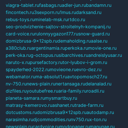
viagra-tablet.ru
fasbags.ru
adler-jun.ru
bandamn.ru
fincontech.ru
3sexporn.ru
1mus.ru
darksand.ru
rebus-toys.ru
minelab-msk.ru
rtdco.ru
seo-prodvizhenie-sajtov-stroitelnyh-kompanij.ru
card-voice.ru
rulonnyygazon177.ru
snow-guard.ru
domizbrusa-9x12spb.ru
demaholding.ru
aalse.ru
a380club.ru
argentinamia.ru
perkoka.ru
movie-one.ru
perk-oka.ru
g-octopus.ru
sibarchives.ru
andreislyusar.ru
naruto-x.ru
pursefactory.ru
tor-lyubov-i-grom.ru
spayderhed-2022.ru
movieone.ru
evro-dez.ru
webamator.ru
ma-absolut1.ru
avtopomosch27.ru
nv-750.ru
news-plain.ru
nertansaga.ru
delanalad.ru
dizfiles.ru
youtubefree.ru
aria-family.ru
roadli.ru
planeta-samara.ru
mysmartbuy.ru
matrasy-kemerovo.ru
ashanet.ru
trade-farm.ru
dotcustoms.ru
domizbrusa9x12spb.ru
autodamp.ru
narasimha.ru
djcommodities.ru
nv750.ru
x-ton.ru
newsplain.ru
cardvoice.ru
modopaper.ru
manunae.ru