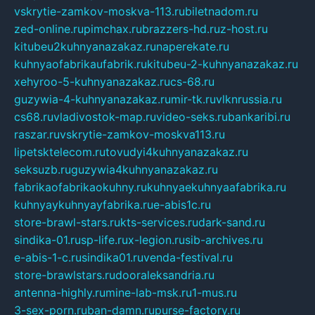
vskrytie-zamkov-moskva-113.ru
biletnadom.ru
zed-online.ru
pimchax.ru
brazzers-hd.ru
z-host.ru
kitubeu2kuhnyanazakaz.ru
naperekate.ru
kuhnyaofabrikaufabrik.ru
kitubeu-2-kuhnyanazakaz.ru
xehyroo-5-kuhnyanazakaz.ru
cs-68.ru
guzywia-4-kuhnyanazakaz.ru
mir-tk.ru
vlknrussia.ru
cs68.ru
vladivostok-map.ru
video-seks.ru
bankaribi.ru
raszar.ru
vskrytie-zamkov-moskva113.ru
lipetsktelecom.ru
tovudyi4kuhnyanazakaz.ru
seksuzb.ru
guzywia4kuhnyanazakaz.ru
fabrikaofabrikaokuhny.ru
kuhnyaekuhnyaafabrika.ru
kuhnyaykuhnyayfabrika.ru
e-abis1c.ru
store-brawl-stars.ru
kts-services.ru
dark-sand.ru
sindika-01.ru
sp-life.ru
x-legion.ru
sib-archives.ru
e-abis-1-c.ru
sindika01.ru
venda-festival.ru
store-brawlstars.ru
dooraleksandria.ru
antenna-highly.ru
mine-lab-msk.ru
1-mus.ru
3-sex-porn.ru
ban-damn.ru
purse-factory.ru