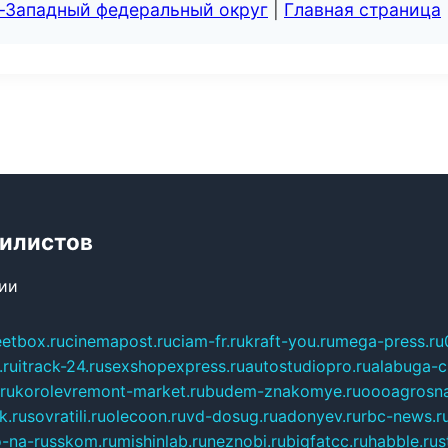
о-Западный федеральный округ
|
Главная страница
билистов
сии
eetbox.ru
cinemapost.ru
ciam-fr.ru
kraft-you.ru
mega-press.ru
.ru
itrack-24.ru
sexshopexpress.ru
autostudiopro.ru
alabuga-ci
ru
korolevremont-market.ru
budem-znakomye.ru
oooagrosna
k.ru
sovratili.ru
olecoon.ru
vd-dosug.ru
adonyev.ru
rbc-news.r
-na-russkom.ru
mishinlab.ru
neznobi.ru
bigfatcc.ru
habble.ru
s