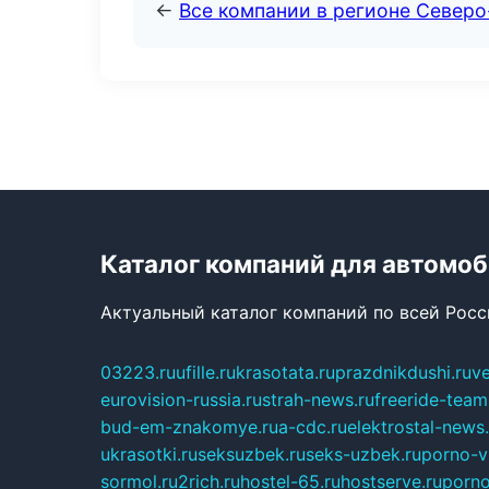
←
Все компании в регионе Север
Каталог компаний для автомо
Актуальный каталог компаний по всей Рос
03223.ru
ufille.ru
krasotata.ru
prazdnikdushi.ru
v
eurovision-russia.ru
strah-news.ru
freeride-team
bud-em-znakomye.ru
a-cdc.ru
elektrostal-news.
ukrasotki.ru
seksuzbek.ru
seks-uzbek.ru
porno-v
sormol.ru
2rich.ru
hostel-65.ru
hostserve.ru
porno