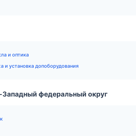
кла и оптика
жа и установка допоборудования
о-Западный федеральный округ
к