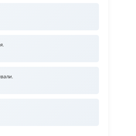
я.
вали.