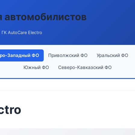
я автомобилистов
 ГК AutoCare Electro
ро-Западный ФО
Приволжский ФО
Уральский ФО
Южный ФО
Северо-Кавказский ФО
ctro