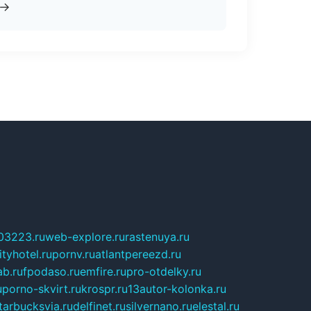
→
03223.ru
web-explore.ru
rastenuya.ru
tyhotel.ru
pornv.ru
atlantpereezd.ru
b.ru
fpodaso.ru
emfire.ru
pro-otdelky.ru
u
porno-skvirt.ru
krospr.ru
13autor-kolonka.ru
tarbucksvia.ru
delfinet.ru
silvernano.ru
elestal.ru