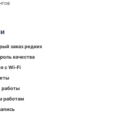
нтов
ми
рый заказ редких
роль качества
 с Wi‑Fi
меты
е работы
м работам
запись