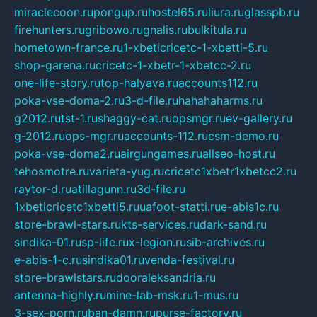
miraclecoon.ru
pongup.ru
hostel65.ru
liura.ru
glasspb.ru
firehunters.ru
gribowo.ru
gnalis.ru
bulkitula.ru
hometown-france.ru
1-xbeticricetc-1-xbetti-5.ru
shop-garena.ru
cricetc-1-xbetr-1-xbetcc-2.ru
one-life-story.ru
top-halyava.ru
accounts112.ru
poka-vse-doma-2.ru
3-d-file.ru
hahahaharms.ru
g2012.ru
tst-1.ru
shaggy-cat.ru
opsmgr.ru
ev-gallery.ru
g-2012.ru
ops-mgr.ru
accounts-112.ru
csm-demo.ru
poka-vse-doma2.ru
airgungames.ru
allseo-host.ru
tehosmotre.ru
varieta-yug.ru
cricetc1xbetr1xbetcc2.ru
raytor-d.ru
atillagunn.ru
3d-file.ru
1xbeticricetc1xbetti5.ru
uafoot-statti.ru
e-abis1c.ru
store-brawl-stars.ru
kts-services.ru
dark-sand.ru
sindika-01.ru
sp-life.ru
x-legion.ru
sib-archives.ru
e-abis-1-c.ru
sindika01.ru
venda-festival.ru
store-brawlstars.ru
dooraleksandria.ru
antenna-highly.ru
mine-lab-msk.ru
1-mus.ru
3-sex-porn.ru
ban-damn.ru
purse-factory.ru