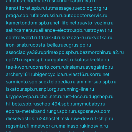
amadis-chocolate.ru
shkurki-karakulya.ru
kanotiforet.spb.ru
tutmassage.ru
ecolog.org.ru
praga.spb.ru
falcorussia.ru
autodoctorservis.ru
kamertondom.spb.ru
net-life.net.ru
avto-vozim.ru
sakhcamera.ru
alliance-electro.spb.ru
stroyavt.ru
controlweb1.ru
tdsak74.ru
kinzozo-ru.ru
kvotka.ru
iron-snab.ru
costa-bella.ru
eugrus.pp.ru
associaciya39.ru
primexpo.spb.ru
bezmorchin.ru
ia2.ru
cpt21.ru
ispecspb.ru
regahost.ru
kolosok-elita.ru
tae-kwon.ru
consrio.com.ru
insiam.ru
avegainfo.ru
archery161.ru
bigencyclica.ru
vlast16.ru
korru.net
sarmiento.spb.su
extelopedia.ru
lammin-suo.spb.ru
iskatour.spb.ru
snpi.org.ru
running-line.ru
krygeva-spa.ru
chel.net.ru
rust-loco.ru
dugshop.ru
hl-beta.spb.ru
school494.spb.ru
mymubaby.ru
epoha-metalband.ru
ngr.spb.ru
rusgosnews.com
dieselvostok.ru
24hostel.msk.ru
w-dev.ru
f-ship.ru
regsmi.ru
filmnetwork.ru
malinasp.ru
kinosvin.ru