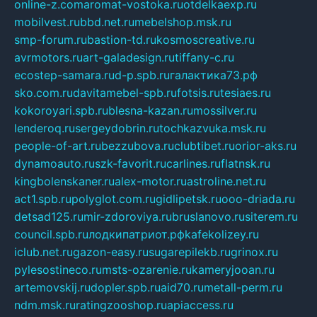
online-z.com
aromat-vostoka.ru
otdelkaexp.ru
mobilvest.ru
bbd.net.ru
mebelshop.msk.ru
smp-forum.ru
bastion-td.ru
kosmoscreative.ru
avrmotors.ru
art-galadesign.ru
tiffany-c.ru
ecostep-samara.ru
d-p.spb.ru
галактика73.рф
sko.com.ru
davitamebel-spb.ru
fotsis.ru
tesiaes.ru
kokoroyari.spb.ru
blesna-kazan.ru
mossilver.ru
lenderoq.ru
sergeydobrin.ru
tochkazvuka.msk.ru
people-of-art.ru
bezzubova.ru
clubtibet.ru
orior-aks.ru
dynamoauto.ru
szk-favorit.ru
carlines.ru
flatnsk.ru
kingbolenskaner.ru
alex-motor.ru
astroline.net.ru
act1.spb.ru
polyglot.com.ru
gidlipetsk.ru
ooo-driada.ru
detsad125.ru
mir-zdoroviya.ru
bruslanovo.ru
siterem.ru
council.spb.ru
лодкипатриот.рф
kafekolizey.ru
iclub.net.ru
gazon-easy.ru
sugarepilekb.ru
grinox.ru
pylesostineco.ru
msts-ozarenie.ru
kameryjooan.ru
artemovskij.ru
dopler.spb.ru
aid70.ru
metall-perm.ru
ndm.msk.ru
ratingzooshop.ru
apiaccess.ru