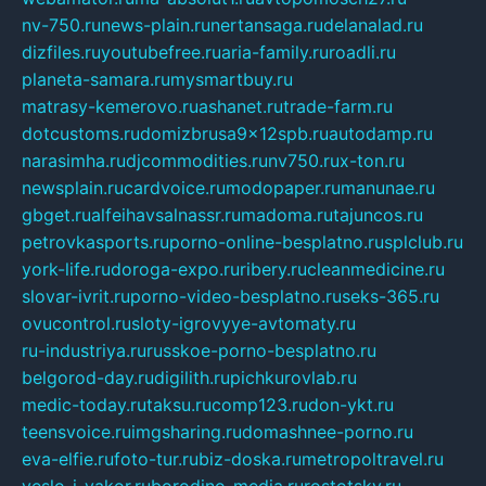
nv-750.ru
news-plain.ru
nertansaga.ru
delanalad.ru
dizfiles.ru
youtubefree.ru
aria-family.ru
roadli.ru
planeta-samara.ru
mysmartbuy.ru
matrasy-kemerovo.ru
ashanet.ru
trade-farm.ru
dotcustoms.ru
domizbrusa9x12spb.ru
autodamp.ru
narasimha.ru
djcommodities.ru
nv750.ru
x-ton.ru
newsplain.ru
cardvoice.ru
modopaper.ru
manunae.ru
gbget.ru
alfeihavsalnassr.ru
madoma.ru
tajuncos.ru
petrovkasports.ru
porno-online-besplatno.ru
splclub.ru
york-life.ru
doroga-expo.ru
ribery.ru
cleanmedicine.ru
slovar-ivrit.ru
porno-video-besplatno.ru
seks-365.ru
ovucontrol.ru
sloty-igrovyye-avtomaty.ru
ru-industriya.ru
russkoe-porno-besplatno.ru
belgorod-day.ru
digilith.ru
pichkurovlab.ru
medic-today.ru
taksu.ru
comp123.ru
don-ykt.ru
teensvoice.ru
imgsharing.ru
domashnee-porno.ru
eva-elfie.ru
foto-tur.ru
biz-doska.ru
metropoltravel.ru