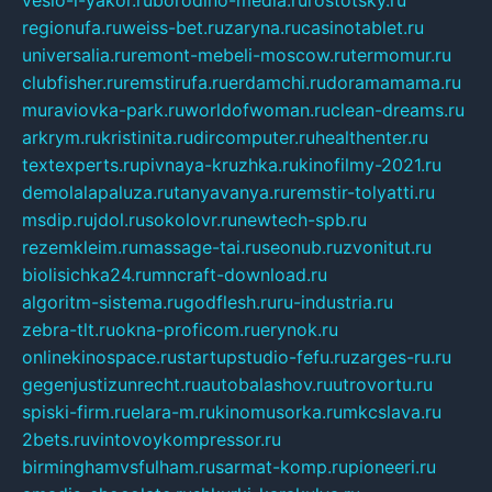
veslo-i-yakor.ru
borodino-media.ru
rostotsky.ru
regionufa.ru
weiss-bet.ru
zaryna.ru
casinotablet.ru
universalia.ru
remont-mebeli-moscow.ru
termomur.ru
clubfisher.ru
remstirufa.ru
erdamchi.ru
doramamama.ru
muraviovka-park.ru
worldofwoman.ru
clean-dreams.ru
arkrym.ru
kristinita.ru
dircomputer.ru
healthenter.ru
textexperts.ru
pivnaya-kruzhka.ru
kinofilmy-2021.ru
demolalapaluza.ru
tanyavanya.ru
remstir-tolyatti.ru
msdip.ru
jdol.ru
sokolovr.ru
newtech-spb.ru
rezemkleim.ru
massage-tai.ru
seonub.ru
zvonitut.ru
biolisichka24.ru
mncraft-download.ru
algoritm-sistema.ru
godflesh.ru
ru-industria.ru
zebra-tlt.ru
okna-proficom.ru
erynok.ru
onlinekinospace.ru
startupstudio-fefu.ru
zarges-ru.ru
gegenjustizunrecht.ru
autobalashov.ru
utrovortu.ru
spiski-firm.ru
elara-m.ru
kinomusorka.ru
mkcslava.ru
2bets.ru
vintovoykompressor.ru
birminghamvsfulham.ru
sarmat-komp.ru
pioneeri.ru