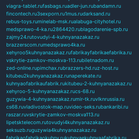
viagra-tablet.ru
fasbags.ru
adler-jun.ru
bandamn.ru
fincontech.ru
3sexporn.ru
1mus.ru
darksand.ru
rebus-toys.ru
minelab-msk.ru
alabuga-cityhotel.ru
medsprawo-4-ka.ru
2864420.ru
blagodarenie-spb.ru
zajmy24.ru
tovudyi-4-kuhnyanazakaz.ru
brazzerscom.ru
medsprawo4ka.ru
xehyroo5kuhnyanazakaz.ru
fabrikayfabrikaefabrika.ru
vskrytie-zamkov-moskva-113.ru
biletnadom.ru
zed-online.ru
pimchax.ru
brazzers-hd.ru
z-host.ru
kitubeu2kuhnyanazakaz.ru
naperekate.ru
kuhnyaofabrikaufabrik.ru
kitubeu-2-kuhnyanazakaz.ru
xehyroo-5-kuhnyanazakaz.ru
cs-68.ru
guzywia-4-kuhnyanazakaz.ru
mir-tk.ru
vlknrussia.ru
cs68.ru
vladivostok-map.ru
video-seks.ru
bankaribi.ru
raszar.ru
vskrytie-zamkov-moskva113.ru
lipetsktelecom.ru
tovudyi4kuhnyanazakaz.ru
seksuzb.ru
guzywia4kuhnyanazakaz.ru
fabrikaofabrikaokuhny.ru
kuhnyaekuhnyaafabrika.ru