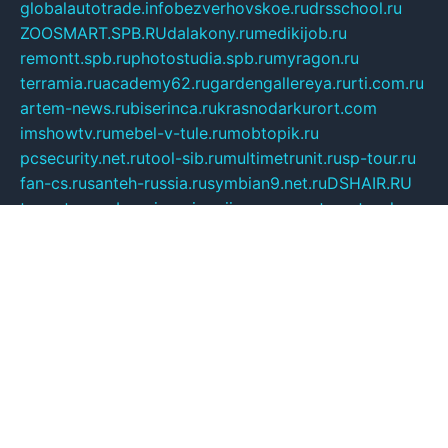
globalautotrade.info
bezverhovskoe.ru
drsschool.ru
ZOOSMART.SPB.RU
dalakony.ru
medikijob.ru
remontt.spb.ru
photostudia.spb.ru
myragon.ru
terramia.ru
academy62.ru
gardengallereya.ru
rti.com.ru
artem-news.ru
biserinca.ru
krasnodarkurort.com
imshowtv.ru
mebel-v-tule.ru
mobtopik.ru
pcsecurity.net.ru
tool-sib.ru
multimetrunit.ru
sp-tour.ru
fan-cs.ru
santeh-russia.ru
symbian9.net.ru
DSHAIR.RU
tmmotors.spb.ru
xjocuricopii.com
musavtomat.msk.ru
obustrojdom.ru
sovetcik.ru
ybaranovskaya.ru
ppknews.ru
cult-alshei.ru
JAPANRUSSIA.RU
proekciyamebel.ru
imper-finans.ru
rim.org.ru
glamourai.ru
brassminus.ru
zabor-pro.ru
ftn.pp.ru
dorogoe58.ru
laimengpacker.ru
kuzova-zapchasti.ru
sageerp.ru
taxodrom.ru
dsrazvitie.ru
hardcity.net.ru
ratinghomegames.ru
topservice25.ru
gubernyan.ru
gtglasslined.ru
ii4.ru
tssport.spb.ru
andorra24.com
blackwallstreet.ru
oboimos.ru
optim-doors.com.ru