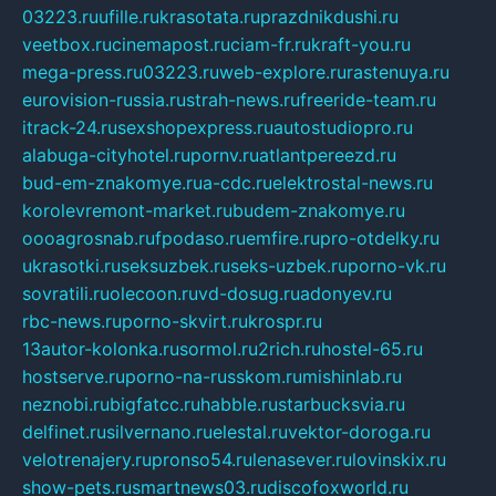
03223.ru
ufille.ru
krasotata.ru
prazdnikdushi.ru
veetbox.ru
cinemapost.ru
ciam-fr.ru
kraft-you.ru
mega-press.ru
03223.ru
web-explore.ru
rastenuya.ru
eurovision-russia.ru
strah-news.ru
freeride-team.ru
itrack-24.ru
sexshopexpress.ru
autostudiopro.ru
alabuga-cityhotel.ru
pornv.ru
atlantpereezd.ru
bud-em-znakomye.ru
a-cdc.ru
elektrostal-news.ru
korolevremont-market.ru
budem-znakomye.ru
oooagrosnab.ru
fpodaso.ru
emfire.ru
pro-otdelky.ru
ukrasotki.ru
seksuzbek.ru
seks-uzbek.ru
porno-vk.ru
sovratili.ru
olecoon.ru
vd-dosug.ru
adonyev.ru
rbc-news.ru
porno-skvirt.ru
krospr.ru
13autor-kolonka.ru
sormol.ru
2rich.ru
hostel-65.ru
hostserve.ru
porno-na-russkom.ru
mishinlab.ru
neznobi.ru
bigfatcc.ru
habble.ru
starbucksvia.ru
delfinet.ru
silvernano.ru
elestal.ru
vektor-doroga.ru
velotrenajery.ru
pronso54.ru
lenasever.ru
lovinskix.ru
show-pets.ru
smartnews03.ru
discofoxworld.ru