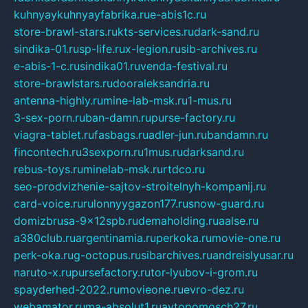
kuhnyaykuhnyayfabrika.ru
e-abis1c.ru
store-brawl-stars.ru
kts-services.ru
dark-sand.ru
sindika-01.ru
sp-life.ru
x-legion.ru
sib-archives.ru
e-abis-1-c.ru
sindika01.ru
venda-festival.ru
store-brawlstars.ru
dooraleksandria.ru
antenna-highly.ru
mine-lab-msk.ru
1-mus.ru
3-sex-porn.ru
ban-damn.ru
purse-factory.ru
viagra-tablet.ru
fasbags.ru
adler-jun.ru
bandamn.ru
fincontech.ru
3sexporn.ru
1mus.ru
darksand.ru
rebus-toys.ru
minelab-msk.ru
rtdco.ru
seo-prodvizhenie-sajtov-stroitelnyh-kompanij.ru
card-voice.ru
rulonnyygazon177.ru
snow-guard.ru
domizbrusa-9x12spb.ru
demaholding.ru
aalse.ru
a380club.ru
argentinamia.ru
perkoka.ru
movie-one.ru
perk-oka.ru
g-octopus.ru
sibarchives.ru
andreislyusar.ru
naruto-x.ru
pursefactory.ru
tor-lyubov-i-grom.ru
spayderhed-2022.ru
movieone.ru
evro-dez.ru
webamator.ru
ma-absolut1.ru
avtopomosch27.ru