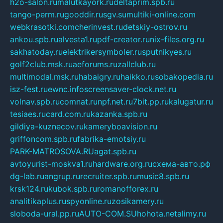
h2o-salon.ru
malutkayork.ru
deltaprim.spb.ru
tango-perm.ru
gooddir.ru
sgv.su
multiki-online.com
webkrasotki.com
cherinvest.ru
detskiy-ostrov.ru
ankou.spb.ru
alvesta1.ru
pdf-creator.ru
nix-files.org.ru
sakhatoday.ru
elektrikersymboler.ru
sputnikyes.ru
golf2club.msk.ru
aeforums.ru
zallclub.ru
multimodal.msk.ru
habaigry.ru
haikko.ru
sobakopedia.ru
isz-fest.ru
ewnc.info
screensaver-clock.net.ru
volnav.spb.ru
comnat.ru
npf.net.ru
7bit.pp.ru
kalugatur.ru
tesiaes.ru
card.com.ru
kazanka.spb.ru
gildiya-kuznecov.ru
kameryboavision.ru
griffoncom.spb.ru
fabrika-emotsiy.ru
PARK-MATROSOVA.RU
agat.spb.ru
avtoyurist-moskva1.ru
hardware.org.ru
схема-авто.рф
dg-lab.ru
angrup.ru
recruiter.spb.ru
music8.spb.ru
krsk124.ru
kubok.spb.ru
romanofforex.ru
analitikaplus.ru
spyonline.ru
zosikamery.ru
sloboda-ural.pp.ru
AUTO-COM.SU
hohota.net
alimy.ru