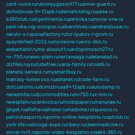
card-voice.ru
rulonnyygazon177.ru
snow-guard.ru
domizbrusa-9x12spb.ru
demaholding.ru
aalse.ru
a380club.ru
argentinamia.ru
perkoka.ru
movie-one.ru
perk-oka.ru
g-octopus.ru
sibarchives.ru
andreislyusar.ru
naruto-x.ru
pursefactory.ru
tor-lyubov-i-grom.ru
spayderhed-2022.ru
movieone.ru
evro-dez.ru
webamator.ru
ma-absolut1.ru
avtopomosch27.ru
nv-750.ru
news-plain.ru
nertansaga.ru
delanalad.ru
dizfiles.ru
youtubefree.ru
aria-family.ru
roadli.ru
planeta-samara.ru
mysmartbuy.ru
matrasy-kemerovo.ru
ashanet.ru
trade-farm.ru
dotcustoms.ru
domizbrusa9x12spb.ru
autodamp.ru
narasimha.ru
djcommodities.ru
nv750.ru
x-ton.ru
newsplain.ru
cardvoice.ru
modopaper.ru
manunae.ru
gbget.ru
alfeihavsalnassr.ru
madoma.ru
tajuncos.ru
petrovkasports.ru
porno-online-besplatno.ru
splclub.ru
york-life.ru
doroga-expo.ru
ribery.ru
cleanmedicine.ru
slovar-ivrit.ru
porno-video-besplatno.ru
seks-365.ru