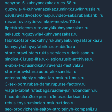
xehyroo-5-kuhnyanazakaz.ru
cs-68.ru
guzywia-4-kuhnyanazakaz.ru
mir-tk.ru
vlknrussia.ru
cs68.ru
vladivostok-map.ru
video-seks.ru
bankaribi.ru
raszar.ru
vskrytie-zamkov-moskva113.ru
lipetsktelecom.ru
tovudyi4kuhnyanazakaz.ru
seksuzb.ru
guzywia4kuhnyanazakaz.ru
fabrikaofabrikaokuhny.ru
kuhnyaekuhnyaafabrika.ru
kuhnyaykuhnyayfabrika.ru
e-abis1c.ru
store-brawl-stars.ru
kts-services.ru
dark-sand.ru
sindika-01.ru
sp-life.ru
x-legion.ru
sib-archives.ru
e-abis-1-c.ru
sindika01.ru
venda-festival.ru
store-brawlstars.ru
dooraleksandria.ru
antenna-highly.ru
mine-lab-msk.ru
1-mus.ru
3-sex-porn.ru
ban-damn.ru
purse-factory.ru
viagra-tablet.ru
fasbags.ru
adler-jun.ru
bandamn.ru
fincontech.ru
3sexporn.ru
1mus.ru
darksand.ru
rebus-toys.ru
minelab-msk.ru
rtdco.ru
seo-prodvizhenie-sajtov-stroitelnyh-kompanij.ru