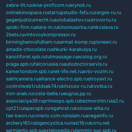
zebra-tlt.ru
okna-proficom.ru
erynok.ru
onlinekinospace.ru
startupstudio-fefu.ru
zarges-ru.ru
gegenjustizunrecht.ru
autobalashov.ru
utrovortu.ru
spiski-firm.ru
elara-m.ru
kinomusorka.ru
mkcslava.ru
2bets.ru
vintovoykompressor.ru
birminghamvsfulham.ru
sarmat-komp.ru
pioneeri.ru
amadis-chocolate.ru
shkurki-karakulya.ru
kanotiforet.spb.ru
tutmassage.ru
ecolog.org.ru
praga.spb.ru
falcorussia.ru
autodoctorservis.ru
kamertondom.spb.ru
net-life.net.ru
avto-vozim.ru
sakhcamera.ru
alliance-electro.spb.ru
stroyavt.ru
controlweb1.ru
tdsak74.ru
kinzozo-ru.ru
kvotka.ru
iron-snab.ru
costa-bella.ru
eugrus.pp.ru
associaciya39.ru
primexpo.spb.ru
bezmorchin.ru
ia2.ru
cpt21.ru
ispecspb.ru
regahost.ru
kolosok-elita.ru
tae-kwon.ru
consrio.com.ru
insiam.ru
avegainfo.ru
archery161.ru
bigencyclica.ru
vlast16.ru
korru.net
sarmiento.spb.su
extelopedia.ru
lammin-suo.spb.ru