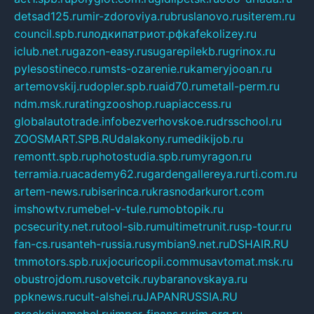
detsad125.ru
mir-zdoroviya.ru
bruslanovo.ru
siterem.ru
council.spb.ru
лодкипатриот.рф
kafekolizey.ru
iclub.net.ru
gazon-easy.ru
sugarepilekb.ru
grinox.ru
pylesostineco.ru
msts-ozarenie.ru
kameryjooan.ru
artemovskij.ru
dopler.spb.ru
aid70.ru
metall-perm.ru
ndm.msk.ru
ratingzooshop.ru
apiaccess.ru
globalautotrade.info
bezverhovskoe.ru
drsschool.ru
ZOOSMART.SPB.RU
dalakony.ru
medikijob.ru
remontt.spb.ru
photostudia.spb.ru
myragon.ru
terramia.ru
academy62.ru
gardengallereya.ru
rti.com.ru
artem-news.ru
biserinca.ru
krasnodarkurort.com
imshowtv.ru
mebel-v-tule.ru
mobtopik.ru
pcsecurity.net.ru
tool-sib.ru
multimetrunit.ru
sp-tour.ru
fan-cs.ru
santeh-russia.ru
symbian9.net.ru
DSHAIR.RU
tmmotors.spb.ru
xjocuricopii.com
musavtomat.msk.ru
obustrojdom.ru
sovetcik.ru
ybaranovskaya.ru
ppknews.ru
cult-alshei.ru
JAPANRUSSIA.RU