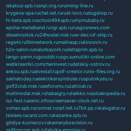
iskatour.spb.ru
snpi.org.ru
running-line.ru
krygeva-spa.ru
chel.net.ru
rust-loco.ru
dugshop.ru
hl-beta.spb.ru
school494.spb.ru
mymubaby.ru
epoha-metalband.ru
ngr.spb.ru
rusgosnews.com
dieselvostok.ru
24hostel.msk.ru
w-dev.ru
f-ship.ru
regsmi.ru
filmnetwork.ru
malinasp.ru
kinosvin.ru
h2o-salon.ru
malutkayork.ru
deltaprim.spb.ru
tango-perm.ru
gooddir.ru
sgv.su
multiki-online.com
webkrasotki.com
cherinvest.ru
detskiy-ostrov.ru
ankou.spb.ru
alvesta1.ru
pdf-creator.ru
nix-files.org.ru
sakhatoday.ru
elektrikersymboler.ru
sputnikyes.ru
golf2club.msk.ru
aeforums.ru
zallclub.ru
multimodal.msk.ru
habaigry.ru
haikko.ru
sobakopedia.ru
isz-fest.ru
ewnc.info
screensaver-clock.net.ru
volnav.spb.ru
comnat.ru
npf.net.ru
7bit.pp.ru
kalugatur.ru
tesiaes.ru
card.com.ru
kazanka.spb.ru
gildiya-kuznecov.ru
kameryboavision.ru
griffoncom.spb.ru
fabrika-emotsiy.ru