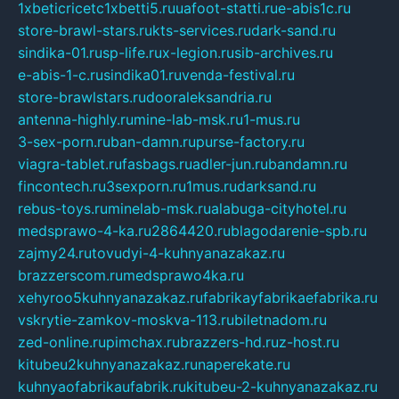
1xbeticricetc1xbetti5.ru
uafoot-statti.ru
e-abis1c.ru
store-brawl-stars.ru
kts-services.ru
dark-sand.ru
sindika-01.ru
sp-life.ru
x-legion.ru
sib-archives.ru
e-abis-1-c.ru
sindika01.ru
venda-festival.ru
store-brawlstars.ru
dooraleksandria.ru
antenna-highly.ru
mine-lab-msk.ru
1-mus.ru
3-sex-porn.ru
ban-damn.ru
purse-factory.ru
viagra-tablet.ru
fasbags.ru
adler-jun.ru
bandamn.ru
fincontech.ru
3sexporn.ru
1mus.ru
darksand.ru
rebus-toys.ru
minelab-msk.ru
alabuga-cityhotel.ru
medsprawo-4-ka.ru
2864420.ru
blagodarenie-spb.ru
zajmy24.ru
tovudyi-4-kuhnyanazakaz.ru
brazzerscom.ru
medsprawo4ka.ru
xehyroo5kuhnyanazakaz.ru
fabrikayfabrikaefabrika.ru
vskrytie-zamkov-moskva-113.ru
biletnadom.ru
zed-online.ru
pimchax.ru
brazzers-hd.ru
z-host.ru
kitubeu2kuhnyanazakaz.ru
naperekate.ru
kuhnyaofabrikaufabrik.ru
kitubeu-2-kuhnyanazakaz.ru