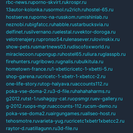
rbc-news.ru
porno-skvirt.ru
krospr.ru
13autor-kolonka.ru
sormol.ru
2rich.ru
hostel-65.ru
hostserve.ru
porno-na-russkom.ru
mishinlab.ru
neznobi.ru
bigfatcc.ru
habble.ru
starbucksvia.ru
delfinet.ru
silvernano.ru
elestal.ru
vektor-doroga.ru
velotrenajery.ru
pronso54.ru
lenasever.ru
lovinskix.ru
show-pets.ru
smartnews03.ru
discofoxworld.ru
miraclecoon.ru
pongup.ru
hostel65.ru
liura.ru
glasspb.ru
firehunters.ru
gribowo.ru
gnalis.ru
bulkitula.ru
hometown-france.ru
1-xbeticricetc-1-xbetti-5.ru
shop-garena.ru
cricetc-1-xbetr-1-xbetcc-2.ru
one-life-story.ru
top-halyava.ru
accounts112.ru
poka-vse-doma-2.ru
3-d-file.ru
hahahaharms.ru
g2012.ru
tst-1.ru
shaggy-cat.ru
opsmgr.ru
ev-gallery.ru
g-2012.ru
ops-mgr.ru
accounts-112.ru
csm-demo.ru
poka-vse-doma2.ru
airgungames.ru
allseo-host.ru
tehosmotre.ru
varieta-yug.ru
cricetc1xbetr1xbetcc2.ru
raytor-d.ru
atillagunn.ru
3d-file.ru