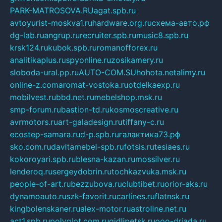
PARK-MATROSOVA.RU
agat.spb.ru
avtoyurist-moskva1.ru
hardware.org.ru
схема-авто.рф
dg-lab.ru
angrup.ru
recruiter.spb.ru
music8.spb.ru
krsk124.ru
kubok.spb.ru
romanofforex.ru
analitikaplus.ru
spyonline.ru
zosikamery.ru
sloboda-ural.pp.ru
AUTO-COM.SU
hohota.net
alimy.ru
online-z.com
aromat-vostoka.ru
otdelkaexp.ru
mobilvest.ru
bbd.net.ru
mebelshop.msk.ru
smp-forum.ru
bastion-td.ru
kosmoscreative.ru
avrmotors.ru
art-galadesign.ru
tiffany-c.ru
ecostep-samara.ru
d-p.spb.ru
галактика73.рф
sko.com.ru
davitamebel-spb.ru
fotsis.ru
tesiaes.ru
kokoroyari.spb.ru
blesna-kazan.ru
mossilver.ru
lenderoq.ru
sergeydobrin.ru
tochkazvuka.msk.ru
people-of-art.ru
bezzubova.ru
clubtibet.ru
orior-aks.ru
dynamoauto.ru
szk-favorit.ru
carlines.ru
flatnsk.ru
kingbolenskaner.ru
alex-motor.ru
astroline.net.ru
act1.spb.ru
polyglot.com.ru
gidlipetsk.ru
ooo-driada.ru