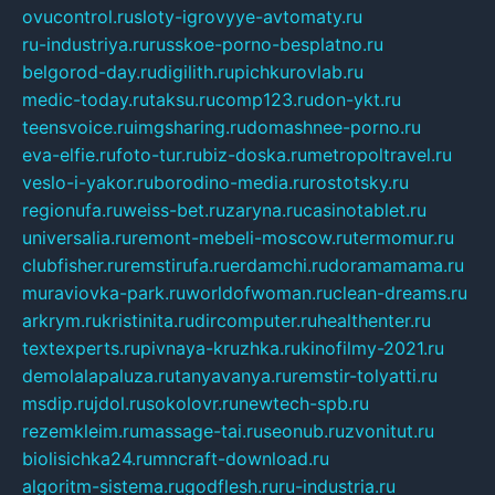
ovucontrol.ru
sloty-igrovyye-avtomaty.ru
ru-industriya.ru
russkoe-porno-besplatno.ru
belgorod-day.ru
digilith.ru
pichkurovlab.ru
medic-today.ru
taksu.ru
comp123.ru
don-ykt.ru
teensvoice.ru
imgsharing.ru
domashnee-porno.ru
eva-elfie.ru
foto-tur.ru
biz-doska.ru
metropoltravel.ru
veslo-i-yakor.ru
borodino-media.ru
rostotsky.ru
regionufa.ru
weiss-bet.ru
zaryna.ru
casinotablet.ru
universalia.ru
remont-mebeli-moscow.ru
termomur.ru
clubfisher.ru
remstirufa.ru
erdamchi.ru
doramamama.ru
muraviovka-park.ru
worldofwoman.ru
clean-dreams.ru
arkrym.ru
kristinita.ru
dircomputer.ru
healthenter.ru
textexperts.ru
pivnaya-kruzhka.ru
kinofilmy-2021.ru
demolalapaluza.ru
tanyavanya.ru
remstir-tolyatti.ru
msdip.ru
jdol.ru
sokolovr.ru
newtech-spb.ru
rezemkleim.ru
massage-tai.ru
seonub.ru
zvonitut.ru
biolisichka24.ru
mncraft-download.ru
algoritm-sistema.ru
godflesh.ru
ru-industria.ru