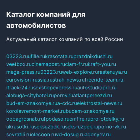
Каталог компаний для
автомобилистов
Актуальный каталог компаний по всей России
03223.ru
ufille.ru
krasotata.ru
prazdnikdushi.ru
veetbox.ru
cinemapost.ru
ciam-fr.ru
kraft-you.ru
mega-press.ru
03223.ru
web-explore.ru
rastenuya.ru
eurovision-russia.ru
strah-news.ru
freeride-team.ru
itrack-24.ru
sexshopexpress.ru
autostudiopro.ru
alabuga-cityhotel.ru
pornv.ru
atlantpereezd.ru
bud-em-znakomye.ru
a-cdc.ru
elektrostal-news.ru
korolevremont-market.ru
budem-znakomye.ru
oooagrosnab.ru
fpodaso.ru
emfire.ru
pro-otdelky.ru
ukrasotki.ru
seksuzbek.ru
seks-uzbek.ru
porno-vk.ru
sovratili.ru
olecoon.ru
vd-dosug.ru
adonyev.ru